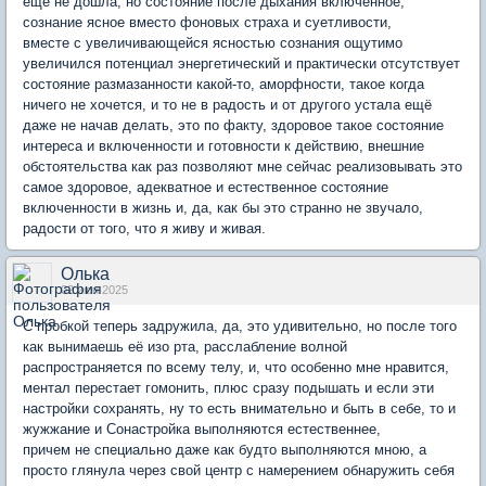
ещё не дошла, но состояние после дыхания включенное,
сознание ясное вместо фоновых страха и суетливости,
вместе с увеличивающейся ясностью сознания ощутимо
увеличился потенциал энергетический и практически отсутствует
состояние размазанности какой-то, аморфности, такое когда
ничего не хочется, и то не в радость и от другого устала ещё
даже не начав делать, это по факту, здоровое такое состояние
интереса и включенности и готовности к действию, внешние
обстоятельства как раз позволяют мне сейчас реализовывать это
самое здоровое, адекватное и естественное состояние
включенности в жизнь и, да, как бы это странно не звучало,
радости от того, что я живу и живая.
Олька
02 июн 2025
С пробкой теперь задружила, да, это удивительно, но после того
как вынимаешь её изо рта, расслабление волной
распространяется по всему телу, и, что особенно мне нравится,
ментал перестает гомонить, плюс сразу подышать и если эти
настройки сохранять, ну то есть внимательно и быть в себе, то и
жужжание и Сонастройка выполняются естественнее,
причем не специально даже как будто выполняются мною, а
просто глянула через свой центр с намерением обнаружить себя