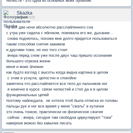
челюсти - это одна из основных моих проблем.
Skazka
30 май 2025
ну вот две ночи абсолютно расслабленного сна
с утра уже сидела с яблоком, пожевала его же, дыхание...
снова поднялось, похоже мне долго придется пользоваться
таким способом снятия зажимов
и другими тоже, но оно того стоит
вчера перед сном уже после двух чаш пришло осознание
большого отрезка жизни
меня и моих близких
как будто взгляд с высоты когда видна картина в целом
с этим и уснула, целостно и спокойно
заметила что расслабляется все тело до пальчиков ног
я конечно в курсе связи челюстей и стоп да и в целом
функциональных цепей
поэтому наблюдала, не хотела чтоб была отписка из головы
пальцы рук и ног все время у меня "сжаты" в кулачки
это очень тонкое, практически не физическое сжатие
сейчас - вчера, сегодня там свободна циркулируют "токи"
наверное можно без кавычек писать