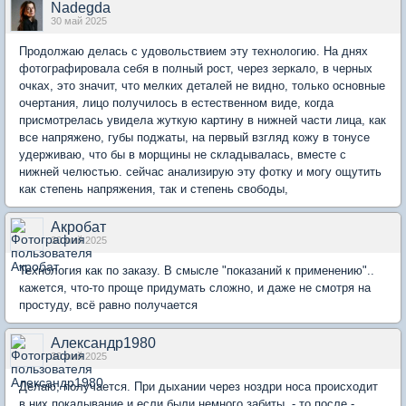
Nadegda
30 май 2025
Продолжаю делась с удовольствием эту технологию. На днях
фотографировала себя в полный рост, через зеркало, в черных
очках, это значит, что мелких деталей не видно, только основные
очертания, лицо получилось в естественном виде, когда
присмотрелась увидела жуткую картину в нижней части лица, как
все напряжено, губы поджаты, на первый взгляд кожу в тонусе
удерживаю, что бы в морщины не складывалась, вместе с
нижней челюстью. сейчас анализирую эту фотку и могу ощутить
как степень напряжения, так и степень свободы,
Акробат
30 май 2025
Технология как по заказу. В смысле "показаний к применению"..
кажется, что-то проще придумать сложно, и даже не смотря на
простуду, всё равно получается
Александр1980
30 май 2025
Делаю, получается. При дыхании через ноздри носа происходит
в них покалывание и если были немного забиты, - то после -