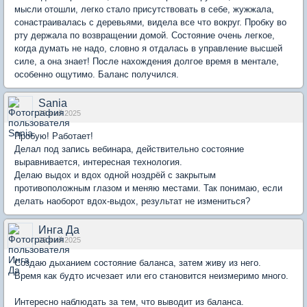
мысли отошли, легко стало присутствовать в себе, жужжала,
сонастраивалась с деревьями, видела все что вокруг. Пробку во
рту держала по возвращении домой. Состояние очень легкое,
когда думать не надо, словно я отдалась в управление высшей
силе, а она знает! После нахождения долгое время в ментале,
особенно ощутимо. Баланс получился.
Sania
29 май 2025
Пробую! Работает!
Делал под запись вебинара, действительно состояние
выравнивается, интересная технология.
Делаю выдох и вдох одной ноздрёй с закрытым
противоположным глазом и меняю местами. Так понимаю, если
делать наоборот вдох-выдох, результат не измениться?
Инга Да
29 май 2025
Создаю дыханием состояние баланса, затем живу из него.
Время как будто исчезает или его становится неизмеримо много.
Интересно наблюдать за тем, что выводит из баланса.