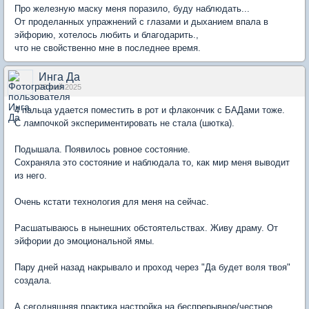
Про железную маску меня поразило, буду наблюдать...
От проделанных упражнений с глазами и дыханием впала в
эйфорию, хотелось любить и благодарить.,
что не свойственно мне в последнее время.
Инга Да
28 май 2025
4 пальца удается поместить в рот и флакончик с БАДами тоже.
С лампочкой экспериментировать не стала (шютка).
Подышала. Появилось ровное состояние.
Сохраняла это состояние и наблюдала то, как мир меня выводит
из него.
Очень кстати технология для меня на сейчас.
Расшатываюсь в нынешних обстоятельствах. Живу драму. От
эйфории до эмоциональной ямы.
Пару дней назад накрывало и проход через "Да будет воля твоя"
создала.
А сегодняшняя практика настройка на беспрерывное/честное