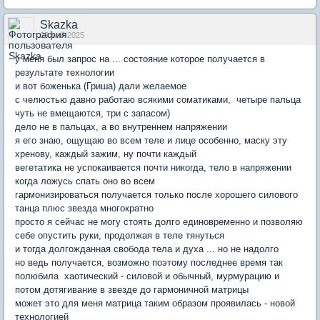
Skazka
29 май 2025
у меня был запрос на ... состояние которое получается в
результате технологии
и вот боженька (Гриша) дали желаемое
с челюстью давно работаю всякими соматиками, четыре пальца
чуть не вмещаются, три с запасом)
дело не в пальцах, а во внутреннем напряжении
я его знаю, ощущаю во всем теле и лице особенно, маску эту
хренову, каждый зажим, ну почти каждый
вегетатика не успокаивается почти никогда, тело в напряжении
когда ложусь спать оно во всем
гармонизироваться получается только после хорошего силового
танца плюс звезда многократно
просто я сейчас не могу стоять долго единовременно и позволяю
себе опустить руки, продолжая в теле тянуться
и тогда долгожданная свобода тела и духа ... но не надолго
но ведь получается, возможно поэтому последнее время так
полюбила хаотический - силовой и обычный, мурмурацию и
потом дотягивание в звезде до гармоничной матрицы
может это для меня матрица таким образом проявилась - новой
технологией