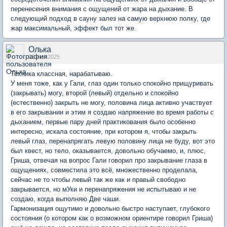
перенесения внимания с ощущений от жара на дыхание. В
следующий подход в сауну залез на самую верхнюю полку, где
жар максимальный, эффект был тот же.
Олька
02 июн 2025
Техника классная, нарабатываю.
У меня тоже, как у Гали, глаз один только спокойно прищуривать
(закрывать) могу, второй (левый) отдельно и спокойно
(естественно) закрыть не могу, половина лица активно участвует
в его закрывании и этим я создаю напряжение во время работы с
дыханием, первые пару дней практикования было особенно
интересно, искала состояние, при котором я, чтобы закрыть
левый глаз, перенапрягать левую половину лица не буду, вот это
был квест, но тело, оказывается, довольно обучаемо, и, плюс,
Гриша, отвечая на вопрос Гали говорил про закрывание глаза в
ощущениях, совместила это всё, множественно проделала,
сейчас не то чтобы левый так же как и правый свободно
закрывается, но мУки и перенапряжения не испытываю и не
создаю, когда выполняю Две чаши.
Гармонизация ощутимо и довольно быстро наступает, глубокого
состояния (о котором как о возможном ориентире говорил Гриша)