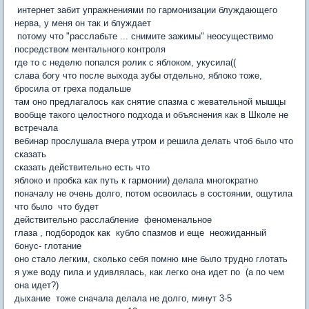
интернет забит упражнениями по гармонизации блуждающего
нерва, у меня он так и блуждает
потому что "расслабьте ... снимите зажимы" неосуществимо
посредством ментального контроля
где то с неделю попался ролик с яблоком, укусила((
слава богу что после выхода зубы отдельно, яблоко тоже,
бросила от греха подальше
там оно предлагалось как снятие спазма с жевательной мышцы
вообще такого целостного подхода и объяснения как в Школе не
встречала
вебинар прослушала вчера утром и решила делать чтоб было что
сказать
сказать действительно есть что
яблоко и пробка как путь к гармонии) делала многократно
поначалу не очень долго, потом освоилась в состоянии, ощутила
что было что будет
действительно расслабление феноменальное
глаза , подбородок как кубло спазмов и еще неожиданный
бонус- глотание
оно стало легким, сколько себя помню мне было трудно глотать
я уже воду пила и удивлялась, как легко она идет по (а по чем
она идет?)
дыхание тоже сначала делала не долго, минут 3-5