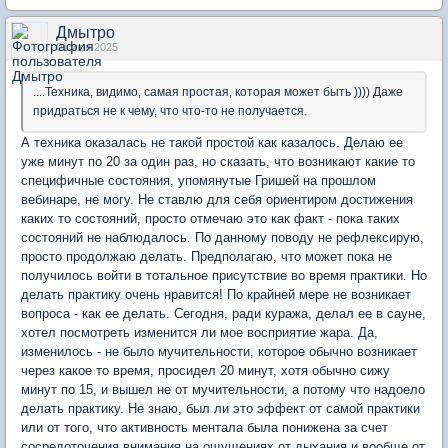
Дмытро
01 июн 2025
....Техника, видимо, самая простая, которая может быть )))) Даже
придраться не к чему, что что-то не получается.
А техника оказалась не такой простой как казалось. Делаю ее
уже минут по 20 за один раз, но сказать, что возникают какие то
специфичные состояния, упомянутые Гришей на прошлом
вебинаре, не могу. Не ставлю для себя ориентиром достижения
каких то состояний, просто отмечаю это как факт - пока таких
состояний не наблюдалось. По данному поводу не рефлексирую,
просто продолжаю делать. Предполагаю, что может пока не
получилось войти в тотальное присутствие во время практики. Но
делать практику очень нравится! По крайней мере не возникает
вопроса - как ее делать. Сегодня, ради куража, делал ее в сауне,
хотел посмотреть изменится ли мое восприятие жара. Да,
изменилось - не было мучительности, которое обычно возникает
через какое то время, просидел 20 минут, хотя обычно сижу
минут по 15, и вышел не от мучительности, а потому что надоело
делать практику. Не знаю, был ли это эффект от самой практики
или от того, что активность ментала была понижена за счет
сосредоточения внимания на ощущениях от дыхания и вообще от