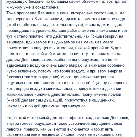
жужжащую бесконечно большим своим объемом - и, вот, да, вот
и жужжу уже и сонастроена
Тоже пробовала Две чаши в бане, интересные состояния, и, да,
жар перестает быть жарящим, вдыхать прям активно и не надо
(чтоб не обжечь свои дыхательные пути), и сам вдох и выдох
переводишь на уровень больше работы именно вниманием и вот
тут и стало понятно, что действительно, как Гриша говорил на
вебинаре, вдыхаемое и выдыхаемое без меня, без моего
присутствия в ощущениях дыхания, никакой праной не будет
являться, и никакой действительно ци, а тут, в парилке когда
делала Две чаши, стало особенно ясно ощутимо, что вот и
вдыхаемого воздуха очень мало вбираю, а внимание особенно
чутко включено, потому что горяч воздух, и при этом энергии
(назовем так эти ощущения) много, динамика внутренняя
ощутимо плотная (видимо это и есть "прана", "ци", ну наверное),
хоть порции воздуха минимальные, а присутствие в дыхании
максимальное - значит, действительно, прану именно праной
(живой) делает сам дышащий, присутствуя в ощущениях,
находясь в общей динамике, организуя ее.
Ещё такой интересный для меня эффект: когда делаю Две чаши,
внутри головы ощущается такое устойчивое ощущение связи
левого и правого, как бы внутри включается и горит нить
накаливания как в лампочке Ильича, когда ее включаешь эта