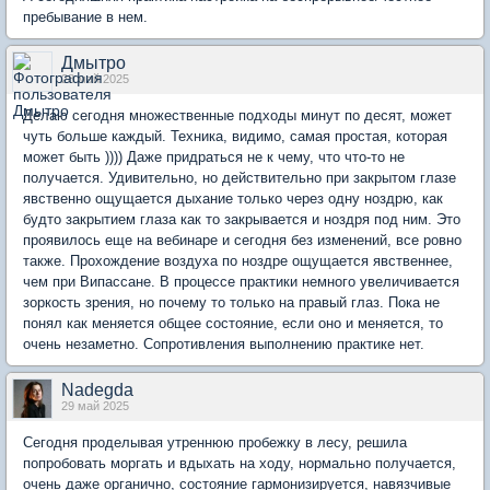
пребывание в нем.
Дмытро
28 май 2025
Делаю сегодня множественные подходы минут по десят, может
чуть больше каждый. Техника, видимо, самая простая, которая
может быть )))) Даже придраться не к чему, что что-то не
получается. Удивительно, но действительно при закрытом глазе
явственно ощущается дыхание только через одну ноздрю, как
будто закрытием глаза как то закрывается и ноздря под ним. Это
проявилось еще на вебинаре и сегодня без изменений, все ровно
также. Прохождение воздуха по ноздре ощущается явственнее,
чем при Випассане. В процессе практики немного увеличивается
зоркость зрения, но почему то только на правый глаз. Пока не
понял как меняется общее состояние, если оно и меняется, то
очень незаметно. Сопротивления выполнению практике нет.
Nadegda
29 май 2025
Сегодня проделывая утреннюю пробежку в лесу, решила
попробовать моргать и вдыхать на ходу, нормально получается,
очень даже органично, состояние гармонизируется, навязчивые