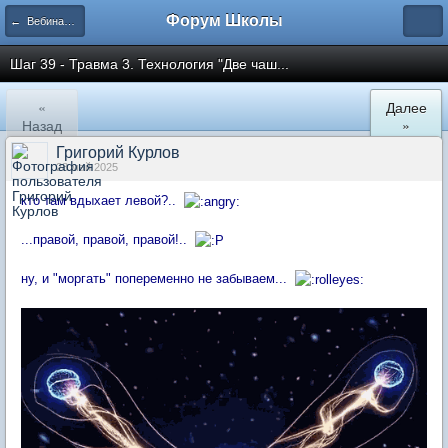
Форум Школы
← Вебинары Школы
Шаг 39 - Травма 3. Технология "Две чаш...
«
Далее
Назад
»
Григорий Курлов
28 май 2025
кто там вдыхает левой?..
...правой, правой, правой!..
ну, и "моргать" попеременно не забываем...