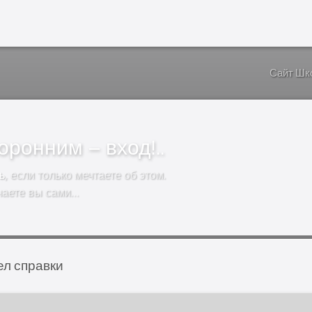
Сайт Шк
ронним – вход!..
ь
, если только мечтаете об этом.
чаете вы сами…
ел справки