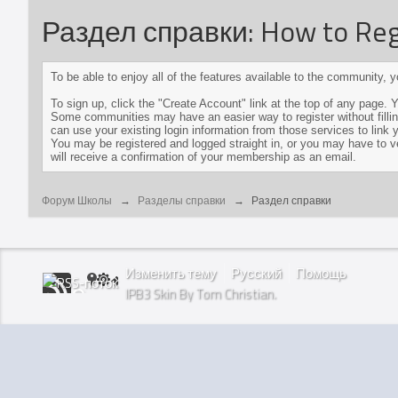
Раздел справки: How to Reg
To be able to enjoy all of the features available to the community,
To sign up, click the "Create Account" link at the top of any page.
Some communities may have an easier way to register without filling
can use your existing login information from those services to link y
You may be registered and logged straight in, or you may have to veri
will receive a confirmation of your membership as an email.
Форум Школы
→
Разделы справки
→
Раздел справки
Изменить тему
Русский
Помощь
IPB3 Skin By Tom Christian.