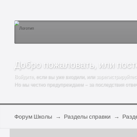
Добро пожаловать, или посто
Войдите
, если вы уже входили, или
зарегистрируйтес
Но мы честно предупреждаем – за последствия отве
Форум Школы
→
Разделы справки
→
Разд