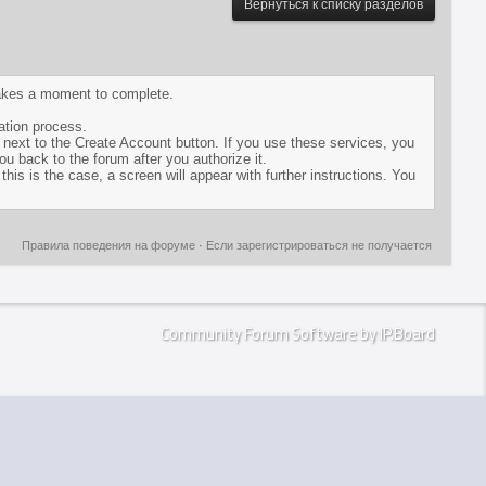
Вернуться к списку разделов
 takes a moment to complete.
ation process.
n next to the Create Account button. If you use these services, you
ou back to the forum after you authorize it.
this is the case, a screen will appear with further instructions. You
Правила поведения на форуме
·
Если зарегистрироваться не получается
Community Forum Software by IP.Board