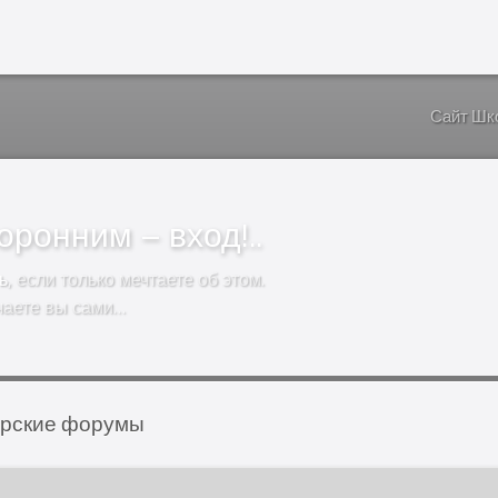
Сайт Шк
ронним – вход!..
ь
, если только мечтаете об этом.
чаете вы сами…
орские форумы