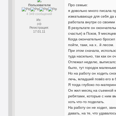
Про семью:
Пользователи
я довольно много писала пр
4 349 сообщений
изматывающе для себя да и
Из:
работала внутри со своими 
рф
В результате он окончатель
Регистрация:
17.01.11
счастья) в Псков, 9 месяце
Когда окончательно бросил
пойти, таки, на х.. й лесом.
При этом сначала, использо
туда насильно, так как он 
Отлежал неделю, выписался,
было, тут городок маленьки
Но на работу он ходить сно
лечь, младший повёз его в 
Я тогда глубоко по-материн
Он жил месяц на съемной кв
ребятами, которые с ним вм
хоть что-то поделать.
На работу он не ходил, зан
давать, на те, что удавалос