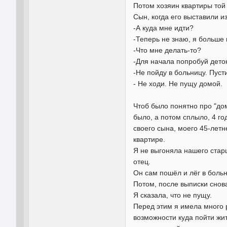
Потом хозяин квартиры той 
Сын, когда его выставили из
-А куда мне идти?
-Теперь не знаю, я больше в
-Что мне делать-то?
-Для начала попробуй дето
-Не пойду в больницу. Пуст
- Не ходи. Не пущу домой.
Чтоб было понятно про "дом
было, а потом сплыло, 4 го
своего сына, моего 45-летн
квартире.
Я не выгоняла нашего старше
отец.
Он сам пошёл и лёг в больн
Потом, после выписки снова
Я сказала, что не пущу.
Перед этим я имела много 
возможности куда пойти жит