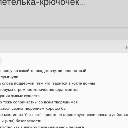
петелька-крючочек...
#1
я пишу но какой то осадок внутри непонятный
прыгнули ...
ь слова поддержки тем кто варится в котле войны
 форума огромное количество фрагментов
дания живых существ
 то тоже сопричастны со всем творящимся
ваться своим творением хорошо бы
аю многие из "бывших" просто не афишируют свои слова и действи
 и (или) безопасности
грустно как в дурной переиначенной песенке