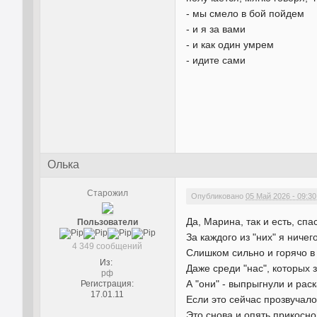
- мы смело в бой пойдем
- и я за вами
- и как один умрем
- идите сами
Олька
Старожил
Опубликовано
05 Май 2026 - 09:30
Да, Марина, так и есть, спа
Пользователи
За каждого из "них" я ничег
4 349 сообщений
Слишком сильно и горячо в
Из:
Даже среди "нас", которых 
рф
А "они" - выпрыгнули и рас
Регистрация:
17.01.11
Если это сейчас прозвучало 
Это снова и опять прикосно