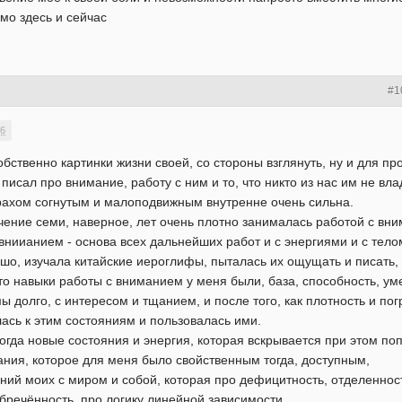
мо здесь и сейчас
#1
46
бственно картинки жизни своей, со стороны взглянуть, ну и для пр
 писал про внимание, работу с ним и то, что никто из нас им не вл
трахом согнутым и малоподвижным внутренне очень сильна.
ечение семи, наверное, лет очень плотно занималась работой с вн
вниианием - основа всех дальнейших работ и с энергиями и с тело
о, изучала китайские иероглифы, пыталась их ощущать и писать, и
что навыки работы с вниманием у меня были, база, способность, у
 долго, с интересом и тщанием, и после того, как плотность и пог
ась к этим состояниям и пользовалась ими.
огда новые состояния и энергия, которая вскрывается при этом 
ания, которое для меня было свойственным тогда, доступным,
ний моих с миром и собой, которая про дефицитность, отделенност
бречённость, про логику линейной зависимости.