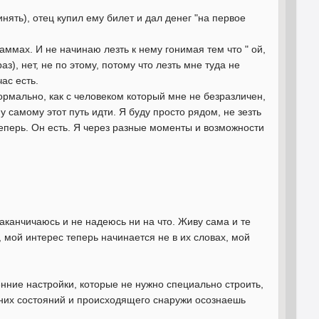
инять), отец купил ему билет и дал денег "на первое
аммах. И не начинаю лезть к нему гонимая тем что " ой,
з), нет, не по этому, потому что лезть мне туда не
час есть.
нормально, как с человеком который мне не безразличен,
му самому этот путь идти. Я буду просто рядом, не зезть
 теперь. Он есть. Я через разные моменты и возможности
 заканчичаюсь и не надеюсь ни на что. Живу сама и те
, мой интерес теперь начинается не в их словах, мой
ренние настройки, которые не нужно специально строить,
енних состояний и происходящего снаружи осознаешь