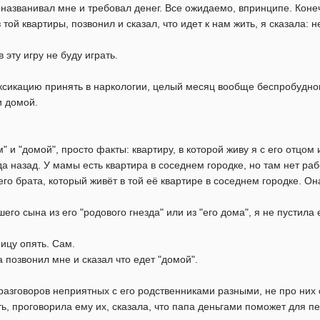
названивал мне и требовал денег. Все ожидаемо, впринципе. Конеч
 той квартиры, позвонил и сказал, что идет к нам жить, я сказала: не
 эту игру не буду играть.
ксикацию принять в наркологии, целый месяц вообще беспробудног
и домой.
" и "домой", просто факты: квартиру, в которой живу я с его отцом
да назад. У мамы есть квартира в соседнем городке, но там нет раб
его брата, который живёт в той её квартире в соседнем городке. Он
го сына из его "родового гнезда" или из "его дома", я не пустила 
ицу опять. Сам.
 позвонил мне и сказал что едет "домой".
разговоров неприятных с его родственниками разными, не про них 
ь, проговорила ему их, сказала, что папа деньгами поможет для п