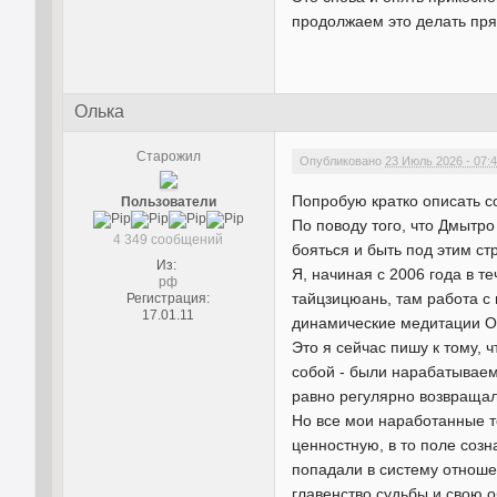
продолжаем это делать пря
Олька
Старожил
Опубликовано
23 Июль 2026 - 07:
Попробую кратко описать со
Пользователи
По поводу того, что Дмытро
4 349 сообщений
бояться и быть под этим с
Из:
Я, начиная с 2006 года в т
рф
тайцзицюань, там работа с 
Регистрация:
17.01.11
динамические медитации Ош
Это я сейчас пишу к тому, 
собой - были нарабатываемы
равно регулярно возвращал
Но все мои наработанные т
ценностную, в то поле созн
попадали в систему отноше
главенство судьбы и свою о