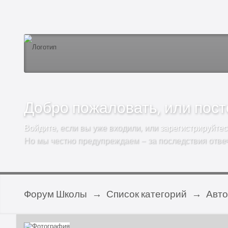
Добро пожаловать, или посто
Войдите
, если вы уже входили, или
зарегистрируйтес
Но мы честно предупреждаем – за последствия отве
Форум Школы
→
Список категорий
→
Авт