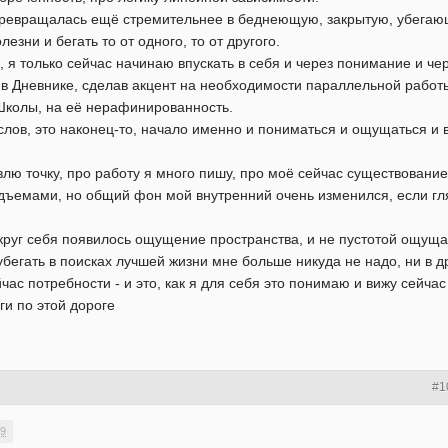
 превращалась ещё стремительнее в беднеющую, закрытую, убегаю
зни и бегать то от одного, то от другого.
, я только сейчас начинаю впускать в себя и через понимание и ч
 в Дневнике, сделав акцент на необходимости параллельной раб
Школы, на её нерафинированность.
слов, это наконец-то, начало именно и пониматься и ощущаться и 
влю точку, про работу я много пишу, про моë сейчас существовани
ъемами, но общий фон мой внутренний очень изменился, если гляну
округ себя появилось ощущение пространства, и не пустотой ощущ
убегать в поисках лучшей жизни мне больше никуда не надо, ни в др
ас потребности - и это, как я для себя это понимаю и вижу сейчас 
ги по этой дороге
#1
59