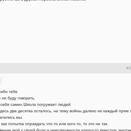
#1
сибо тебе
о не буду говорить.
 себя самих Школа погружает людей.
здесь два десятка осталось, на тему войны далеко не каждый прям з
катились мы.
как попытка оправдать что-то или кого-то, то это не так.
вение моë к своей боли и невозможности напросто вместить многие