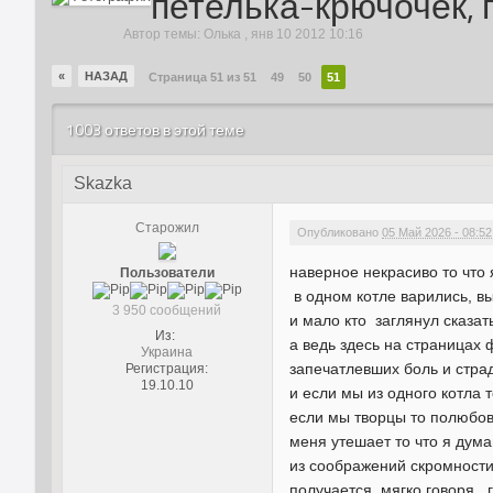
петелька-крючочек, 
Автор темы:
Олька
,
янв 10 2012 10:16
«
НАЗАД
Страница 51 из 51
49
50
51
1003 ответов в этой теме
Skazka
Старожил
Опубликовано
05 Май 2026 - 08:52
наверное некрасиво то что 
Пользователи
в одном котле варились, вы
3 950 сообщений
и мало кто заглянул сказат
Из:
а ведь здесь на страницах
Украина
запечатлевших боль и стра
Регистрация:
19.10.10
и если мы из одного котла
если мы творцы то полюбо
меня утешает то что я дум
из соображений скромности
получается, мягко говоря, 