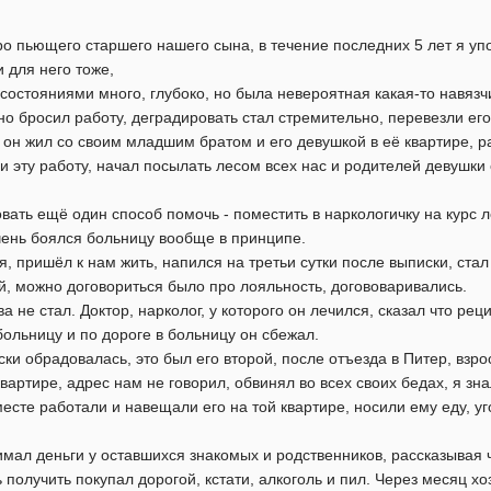
о пьющего старшего нашего сына, в течение последних 5 лет я упо
 для него тоже,
состояниями много, глубоко, но была невероятная какая-то навязчи
но бросил работу, деградировать стал стремительно, перевезли его 
в он жил со своим младшим братом и его девушкой в её квартире, р
 и эту работу, начал посылать лесом всех нас и родителей девушк
вать ещё один способ помочь - поместить в наркологичку на курс 
очень боялся больницу вообще в принципе.
 пришёл к нам жить, напился на третьи сутки после выписки, стал
й, можно договориться было про лояльность, догововаривались.
ва не стал. Доктор, нарколог, у которого он лечился, сказал что р
больницу и по дороге в больницу он сбежал.
ски обрадовалась, это был его второй, после отъезда в Питер, взро
артире, адрес нам не говорил, обвинял во всех своих бедах, я знал
есте работали и навещали его на той квартире, носили ему еду, уг
имал деньги у оставшихся знакомых и родственников, рассказывая 
ь получить покупал дорогой, кстати, алкоголь и пил. Через месяц хо