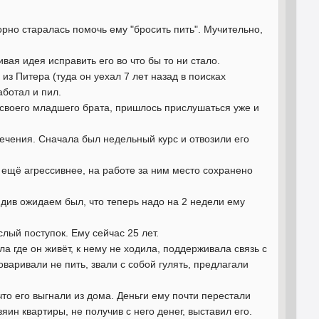
рно старалась помочь ему "бросить пить". Мучительно,
вая идея исправить его во что бы то ни стало.
из Питера (туда он уехал 7 лет назад в поисках
аботал и пил.
и своего младшего брата, пришлось прислушаться уже и
лечения. Сначала был недельный курс и отвозили его
 ещё агрессивнее, на работе за ним место сохранено
ецидив ожидаем был, что теперь надо на 2 недели ему
слый поступок. Ему сейчас 25 лет.
а где он живёт, к нему не ходила, поддерживала связь с
оваривали не пить, звали с собой гулять, предлагали
что его выгнали из дома. Деньги ему почти перестали
зяин квартиры, не получив с него денег, выставил его.