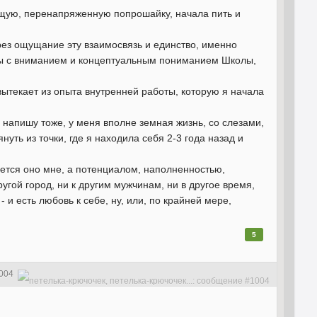
щую, перенапряженную попрошайку, начала пить и
ерез ощущание эту взаимосвязь и единство, именно
оты с вниманием и концептуальным пониманием Школы,
вытекает из опыта внутренней работы, которую я начала
е напишу тоже, у меня вполне земная жизнь, со слезами,
ть из точки, где я находила себя 2-3 года назад и
ается оно мне, а потенциалом, наполненностью,
угой город, ни к другим мужчинам, ни в другое время,
- и есть любовь к себе, ну, или, по крайней мере,
5
004