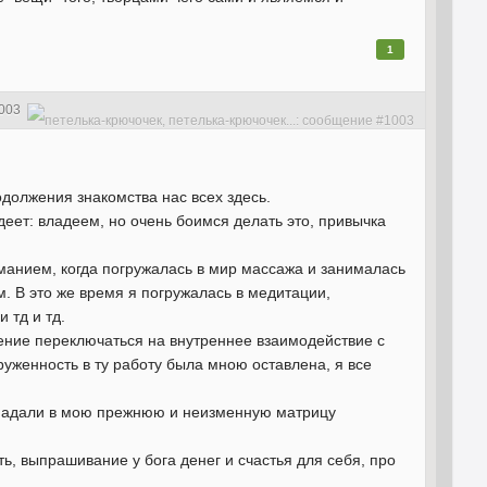
1
003
одолжения знакомства нас всех здесь.
адеет: владеем, но очень боимся делать это, привычка
иманием, когда погружалась в мир массажа и занималась
м. В это же время я погружалась в медитации,
 тд и тд.
мение переключаться на внутреннее взаимодействие с
руженность в ту работу была мною оставлена, я все
попадали в мою прежнюю и неизменную матрицу
ь, выпрашивание у бога денег и счастья для себя, про