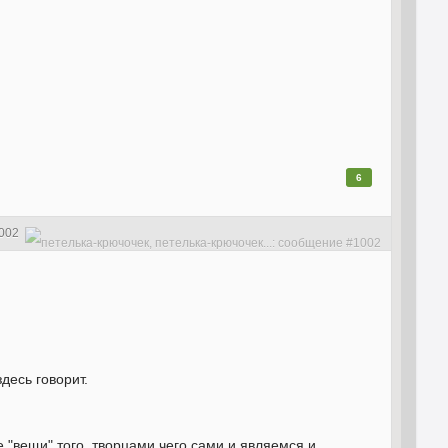
6
002
десь говорит.
 "вещи" того, творцами чего сами и являемся и