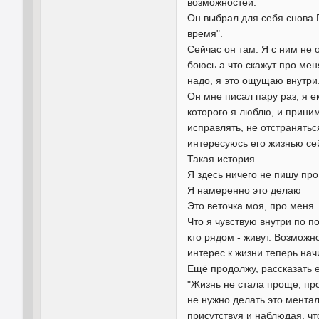
возможностей.
Он выбрал для себя снова П
время".
Сейчас он там. Я с ним не 
боюсь а что скажут про меня
надо, я это ощущаю внутри. 
Он мне писал пару раз, я е
которого я люблю, и принима
исправлять, не отстранятьс
интересуюсь его жизнью се
Такая история.
Я здесь ничего не пишу про
Я намеренно это делаю
Это веточка моя, про меня.
Что я чувствую внутри по по
кто рядом - живут. Возможн
интерес к жизни теперь нач
Ещё продолжу, рассказать е
"Жизнь не стала проще, про
не нужно делать это мента
присутствуя и наблюдая, что