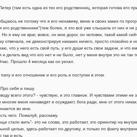
итер (там есть одна из тех его родственниц, которая готова его пр
общаюсь не потому что я его ненавижу, виню в своих каких-то прогр
 его родственники"(тем более, я это всё уже слышала от них и не ра
Но я ему не враг, вовсе, он мне дорог, он человек, такой какой сей
му отвечала, не демонстрируя никаких ничего, просто спокойно и 
ю, что у него есть свой путь, у его души есть свои задачи, и что е
я и делать вид что его нет и не было, нет у меня внутри это не так
йчас. Прошло 4 месяца как он уехал.
 папу и его отношение и его роль и поступки в этом.
 Про себя и пишу.
воду всего этого? - чувствую, и это главное. И чувствами этими не
о многие меня ненавидят и осуждают, бога ради, мне от этого никак
инается во мне.
сть чего. Пожалуй, расскажу.
ще стало жить"- это не слова, это работает, это ориентир на внут
льной целью, здесь работает по-другому, и только по факту внутр
 так и есть