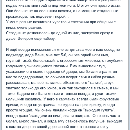
подталкивать мои грабли под мои ноги. В этом они просто ассы.
Они больше не на солнышки похожи, а на мощные стадионные
прожекторы, так подсветят порой...
У меня разные возникают чувства и состояния при общении с
ними, очень разные.
Сегодня не дозвонилась до одной из них, заскребло сразу в
душе. Вечером ещё наберу.
И ещё всегда вспоминается мне из детства моего наш сосед по
подъезду, деда Ваня, мне лет 5-6, он без одной ноги был,
грузный такой, беловласый, с огроооомным животом, с голубыми
голубыми улыбающимися глазами. Ему выносили стул,
усаживали его около подъездной двери, мы бегали играли, он
нас то подзадоривал, то собирал вокруг себя и байки разные
рассказывал, мы всё пытались обхватить его "талию", а рук
хватало только до его боков, а он так заходился в смехе, и мы
тоже. Ладони его были мягкие и теплые всегда, а руки такими
большими казались. У него в карманах всегда были фруктовые
ириски, иногда он устраивал конкурсы на приз-ириску, иногда
просто угощал. Мы очень любили когда он "выходил гулять",
иногда даже "заходили за ним", звали поиграть. Он очень часто
болел, много лежал, а когда ему становилось получше, выходил
к нам во двор на своей деревянной ноге, в точности как у