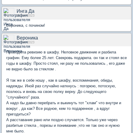
Инга Да
05 ноя 2023
Вероника, с почином!
Вероника
06 ноя 2023
Проводила ревизию в шкафу. Неловкое движение и разбила
графин. Ему более 25 лет. Свекровь подарила. он так и стоял все
годы в шкафу. Просто стоял, ни разу не пользовались , его даже
не видно было за стеклом .
Я так же в себе ношу , как в шкафу, воспоминания, обиды,
надежды. Иной раз случайно наткнусь : погорюю, потоскую,
позлюсь и вновь на свою полку верну. До следующего
"случайного" раза.
А надо бы давно перебрать и выкинуть тот "хлам" что внутри и
вокруг , да как? Все родное, кем то подаренное , а вдруг
пригодиться?
А расставание рано или поздно случается. Только уже через
разбитые стекла , порезы и понимание ,что не так оно и нужно
мне было.