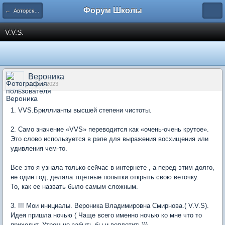
Форум Школы
← Авторские форумы
V.V.S.
Вероника
03 ноя 2023
1. VVS.Бриллианты высшей степени чистоты.
2. Само значение «VVS» переводится как «очень-очень крутое».
Это слово используется в рэпе для выражения восхищения или
удивления чем-то.
Все это я узнала только сейчас в интернете , а перед этим долго,
не один год, делала тщетные попытки открыть свою веточку.
То, как ее назвать было самым сложным.
3. !!! Мои инициалы. Вероника Владимировна Смирнова.( V.V.S).
Идея пришла ночью ( Чаще всего именно ночью ко мне что то
приходит. Утром не забыть бы и воплотить))).