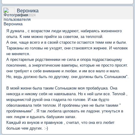
Вероника
07 мар 2024
Я думала , с возрастом люди мудреют, набираясь жизненного
опыта. К ним можно прийти за советом, за теплотой.
А они, чаще всего и в своей старости остаются теми кем и были.
Тараканы из головы не уходят, они становятся жирнее. И человек
не меняется.
А престарелые родственники не сила и опора подрастающему
поколению, а энергетические вампиры, которые не просто просят.
они требуют к себе внимание и любви. и им все мало и мало.
Но, ведь должно быть по другому. они должны быть Солнышком".
В моей жизни была таким Солнышком моя пробабушка. Она
никогда и никому себя не навязывала. Но к ней шли все. Теплой ,
морщинистой рукой она гладила по голове. И как будто
обволакивала тебя теплом. И проблемы уже не были такими "
проблемными" . Я так любила целовать ее ладони. уткнуться в
них лицом и вдыхать бабушкин запах.
Каждый из внуков и правнуков , считал, что она его любит
больше чем других. :-)