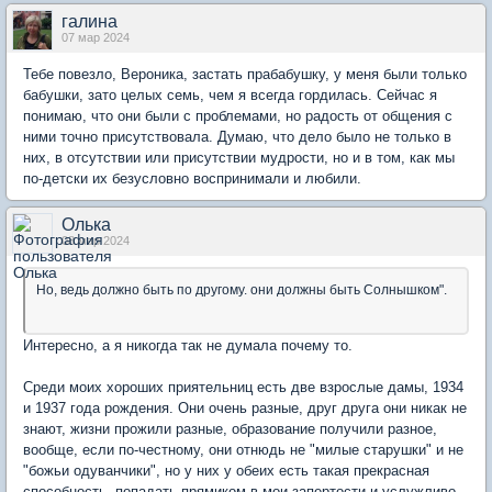
галина
07 мар 2024
Тебе повезло, Вероника, застать прабабушку, у меня были только
бабушки, зато целых семь, чем я всегда гордилась. Сейчас я
понимаю, что они были с проблемами, но радость от общения с
ними точно присутствовала. Думаю, что дело было не только в
них, в отсутствии или присутствии мудрости, но и в том, как мы
по-детски их безусловно воспринимали и любили.
Олька
08 мар 2024
Но, ведь должно быть по другому. они должны быть Солнышком".
Интересно, а я никогда так не думала почему то.
Среди моих хороших приятельниц есть две взрослые дамы, 1934
и 1937 года рождения. Они очень разные, друг друга они никак не
знают, жизни прожили разные, образование получили разное,
вообще, если по-честному, они отнюдь не "милые старушки" и не
"божьи одуванчики", но у них у обеих есть такая прекрасная
способность -попадать прямиком в мои запертости и услужливо