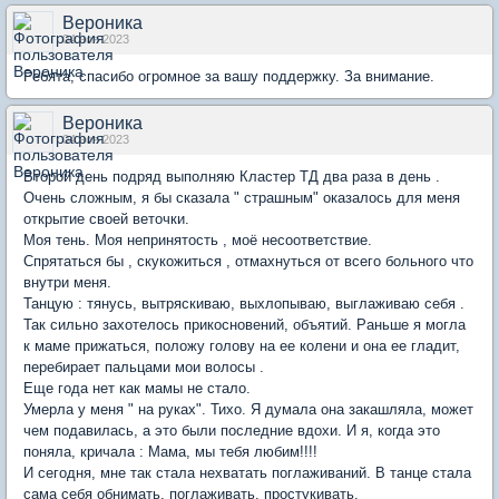
Вероника
04 ноя 2023
Ребята, спасибо огромное за вашу поддержку. За внимание.
Вероника
04 ноя 2023
Второй день подряд выполняю Кластер ТД два раза в день .
Очень сложным, я бы сказала " страшным" оказалось для меня
открытие своей веточки.
Моя тень. Моя непринятость , моё несоответствие.
Спрятаться бы , скукожиться , отмахнуться от всего больного что
внутри меня.
Танцую : тянусь, вытряскиваю, выхлопываю, выглаживаю себя .
Так сильно захотелось прикосновений, объятий. Раньше я могла
к маме прижаться, положу голову на ее колени и она ее гладит,
перебирает пальцами мои волосы .
Еще года нет как мамы не стало.
Умерла у меня " на руках". Тихо. Я думала она закашляла, может
чем подавилась, а это были последние вдохи. И я, когда это
поняла, кричала : Мама, мы тебя любим!!!!
И сегодня, мне так стала нехватать поглаживаний. В танце стала
сама себя обнимать, поглаживать, простукивать.