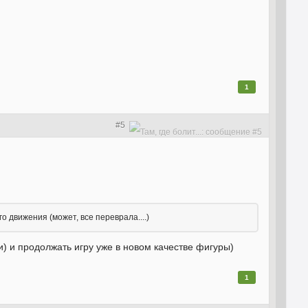
1
#5
го движения (может, все переврала....)
 и продолжать игру уже в новом качестве фигуры)
1