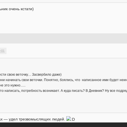
ник очень кстати)
0:01
сти свою веточку.... Засвербило даже)
они начинать свои веточки. Понятно, боялись, что написанное ими будет неинт
е это нужно......
о написать, потребность возникает. А куда писать? В Дневник? Ну все подряд т
рах — удел трезвомыслящих людей.