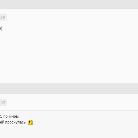
9:50
))
9:53
 С почином.
рей проснулась.