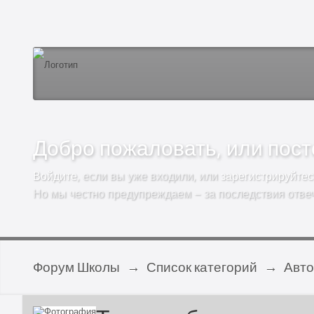
Добро пожаловать, или посто
Войдите
, если вы уже входили, или
зарегистрируйтес
Но мы честно предупреждаем – за последствия отве
Форум Школы
→
Список категорий
→
Авт