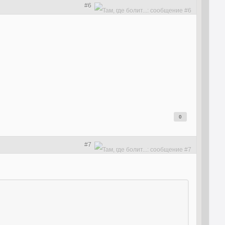
#6
0
#7