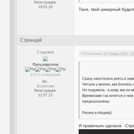
Регистрация:
19.01.16
Таня, твой шикарный будиль
Стронций
Старожил
Опубликовано
15 Январь 2018 - 2
Пользователи
8 874 сообщений
Сразу захотелось взять и заве
Из:
Читала у многих, как боялись 
Ессентуки
Но подумала - а кому, как не мн
Регистрация:
12.07.12
Временами так хочется о чем-т
предназначены.
Рискну в общем))
И правильно сделала . Ст