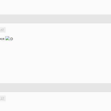
6:47
мся
7:17