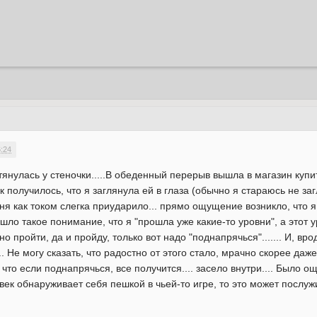
6:24
 тянулась у стеночки.....В обеденный перерыв вышла в магазин куп
 получилось, что я заглянула ей в глаза (обычно я стараюсь не заг
еня как током слегка приударило... прямо ощущение возникло, что я
шло такое понимание, что я "прошла уже какие-то уровни", а этот 
о пройти, да и пройду, только вот надо "поднапрячься"....... И, вр
 Не могу сказать, что радостно от этого стало, мрачно скорее даже.
 что если поднапрячься, все получится.... засело внутри.... Было 
овек обнаруживает себя пешкой в чьей-то игре, то это может послужи