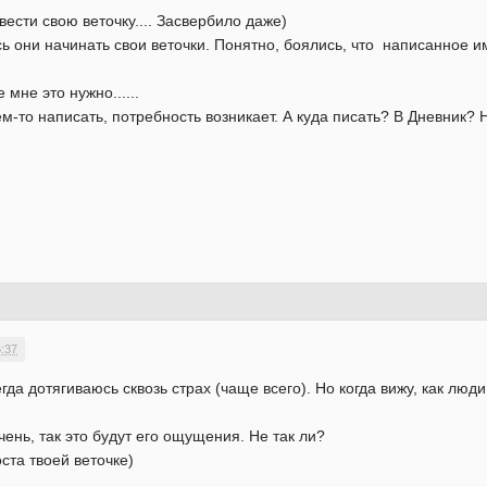
вести свою веточку.... Засвербило даже)
сь они начинать свои веточки. Понятно, боялись, что написанное им
 мне это нужно......
-то написать, потребность возникает. А куда писать? В Дневник? Ну
.
6:37
егда дотягиваюсь сквозь страх (чаще всего). Но когда вижу, как лю
чень, так это будут его ощущения. Не так ли?
ста твоей веточке)