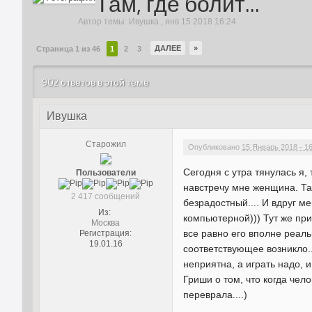
Там, где болит...
Автор темы:
Ивушка
,
янв 15 2018 16:24
ДАЛЕЕ
»
Страница 1 из 46
1
2
3
902 ответов в этой теме
Ивушка
Старожил
Опубликовано
15 Январь 2018 - 1
Сегодня с утра тянулась я,
Пользователи
навстречу мне женщина. Так
2 417 сообщений
безрадостный.... И вдруг м
Из:
компьютерной))) Тут же при
Москва
все равно его вполне реальн
Регистрация:
19.01.16
соответствующее возникло...
неприятна, а играть надо, и
Гриши о том, что когда чел
переврала....)