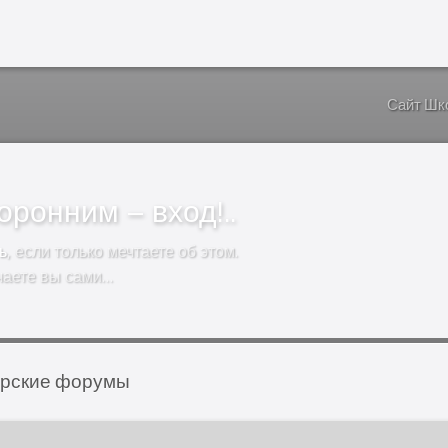
Сайт Шк
ронним – вход!..
ь
, если только мечтаете об этом.
чаете вы сами…
орские форумы