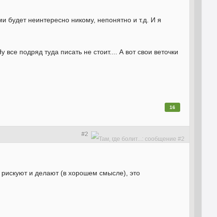
и будет неинтересно никому, непонятно и т.д. И я
 все подряд туда писать не стоит.... А вот свои веточки
16
#2
ди рискуют и делают (в хорошем смысле), это