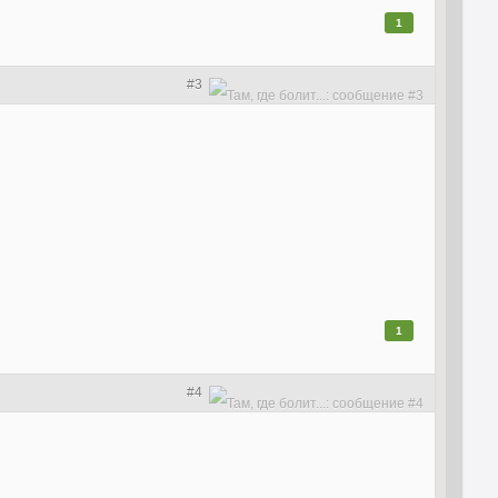
1
#3
1
#4