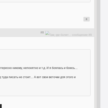
0
#8
ересно никому, непонятно и т.д. И я боялась и боюсь....
уда писать не стоит.... А вот свои веточки для этого и