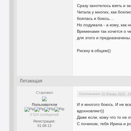
Сразу захотелось взять и за
Читала у многих, как бояли
боялась и боюсь....
Но подумала - а кому, как не
Временами так хочется о чем
для этого и предназначены
Рискну в общем))
Летающая
Старожил
Опубликовано
15 Январь 2018 - 1
И я многого боюсь. И не вс
Пользователи
вдохновляет))
3 524 сообщений
Даже если, кому что то не о
Регистрация:
С почином, тебя Ирина и ро
01.08.13