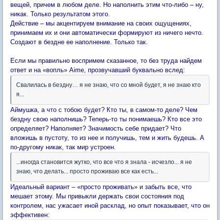
вещей, причем в любом деле. Но наполнить этим что-либо – ну,
никак. Только результатом этого.
Действие – мы акцентируем внимание на своих ощущениях,
принимаем их и они автоматически формируют из ничего нечто.
Создают в бездне ее наполнение. Только так.
Если мы правильно воспримем сказанное, то без труда найдем
ответ и на «вопль» Aime, прозвучавший буквально вслед:
Свалилась в бездну… я не знаю, что со мной будет, я не знаю кто
я...
Аймушка, а что с тобою будет? Кто ты, в самом-то деле? Чем
бездну свою наполнишь? Теперь-то ты понимаешь? Кто все это
определяет? Наполняет? Значимость себе придает? Что
вложишь в пустоту, то из нее и получишь, тем и жить будешь. А
по-другому никак, так мир устроен.
...иногда становится жутко, что все что я знала - исчезло... я не
знаю, что делать... просто проживаю все как есть...
Идеальный вариант – «просто проживать» и забыть все, что
мешает этому. Мы привыкли держать свои состояния под
контролем, нас ужасает иной расклад, но опыт показывает, что он
эффективен: