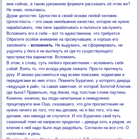
мне сейчас, в таком урезанном формате рассказать об этом же?
Не знаю, попытаюсь.
Дурак целостен. Целостен в своей основе любой человек.
Целостность – это наше неизбывное качество, которое не нужно
нарабатывать, тем паче зарабатывать и пытаться заслужить.
Вспомнить его в себе – вот то единственное, что требуется.
Обратите особое внимание на прозвучавшее, и хорошо его
запомните –
вспомнить
. Не выдумать, не сформировать, не
ущучить у бога и не вытянуть из где-то существующего
пространства вариантов. Вспомнить.
В этом, к слову, суть любого просветления – вспомнить себя
собой. Взять то, что всегда рядом лежало. Просто протянуть
руку. И звонко рассмеяться над всеми поисками, подвигами и
передрягами во имя этого. Помните Буратино, у которого дверца
«ведущая в рай», та самая заветная, от которой Золотой Ключик,
где была? Правильно, под боком, под толстым слоем паутины.
Конечно, конечно, вы люди начитанные и немедленно
процитируете мне Ошо, сказавшего, что для просветления не
нужно ничего из того, что мы делаем, но и без того, что мы
делаем, оно никогда не случится. И что Буратино свой путь
сказочный тоже не напрасно проделал – дверца хоть и рядом, но
ключик к ней надо было еще раздобыть. Согласен на все сто. О
«ключике» и речь.