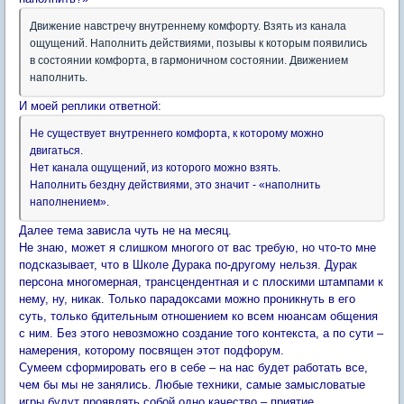
Движение навстречу внутреннему комфорту. Взять из канала
ощущений. Наполнить действиями, позывы к которым появились
в состоянии комфорта, в гармоничном состоянии. Движением
наполнить.
И моей реплики ответной:
Не существует внутреннего комфорта, к которому можно
двигаться.
Нет канала ощущений, из которого можно взять.
Наполнить бездну действиями, это значит - «наполнить
наполнением».
Далее тема зависла чуть не на месяц.
Не знаю, может я слишком многого от вас требую, но что-то мне
подсказывает, что в Школе Дурака по-другому нельзя. Дурак
персона многомерная, трансцендентная и с плоскими штампами к
нему, ну, никак. Только парадоксами можно проникнуть в его
суть, только бдительным отношением ко всем нюансам общения
с ним. Без этого невозможно создание того контекста, а по сути –
намерения, которому посвящен этот подфорум.
Сумеем сформировать его в себе – на нас будет работать все,
чем бы мы не занялись. Любые техники, самые замысловатые
игры будут проявлять собой одно качество – приятие.