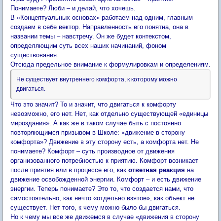
Понимаете? Люби – и делай, что хочешь.
В «Концептуальных основах» работаем над одним, главным –
создаем в себе вектор. Направленность его понятна, она в
названии темы – навстречу. Он же будет контекстом,
определяющим суть всех наших начинаний, фоном
существования.
Отсюда предельное внимание к формулировкам и определениям.
Не существует внутреннего комфорта, к которому можно
двигаться.
Что это значит? То и значит, что двигаться к комфорту
невозможно, его нет. Нет, как отдельно существующей «единицы
мироздания». А как же в таком случае быть с постоянно
повторяющимся призывом в Школе: «движение в сторону
комфорта»? Движение в эту сторону есть, а комфорта нет. Не
понимаете? Комфорт – суть производное от движения
организованного потребностью к приятию. Комфорт возникает
после приятия или в процессе его, как
ответная реакция
на
движение освобожденной энергии. Комфорт – и есть движение
энергии. Теперь понимаете? Это то, что создается нами, что
самостоятельно, как нечто «отдельно взятое», как объект не
существует. Нет того, к чему можно было бы двигаться.
Но к чему мы все же движемся в случае «движения в сторону