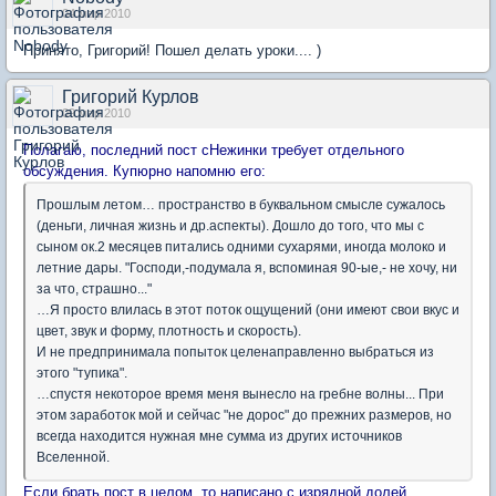
04 мар 2010
Принято, Григорий! Пошел делать уроки.... )
Григорий Курлов
09 мар 2010
Полагаю, последний пост сНежинки требует отдельного
обсуждения. Купюрно напомню его:
Прошлым летом… пространство в буквальном смысле сужалось
(деньги, личная жизнь и др.аспекты). Дошло до того, что мы с
сыном ок.2 месяцев питались одними сухарями, иногда молоко и
летние дары. "Господи,-подумала я, вспоминая 90-ые,- не хочу, ни
за что, страшно..."
…Я просто влилась в этот поток ощущений (они имеют свои вкус и
цвет, звук и форму, плотность и скорость).
И не предпринимала попыток целенаправленно выбраться из
этого "тупика".
…спустя некоторое время меня вынесло на гребне волны... При
этом заработок мой и сейчас "не дорос" до прежних размеров, но
всегда находится нужная мне сумма из других источников
Вселенной.
Если брать пост в целом, то написано с изрядной долей