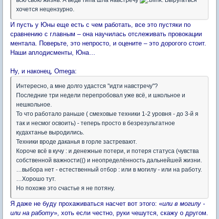
хочется нецензурно.
И пусть у Юны еще есть с чем работать, все это пустяки по
сравнению с главным – она научилась отслеживать провокации
ментала. Поверьте, это непросто, и оцените – это дорогого стоит.
Наши аплодисменты, Юна…
Ну, и наконец, Omega:
Интересно, а мне долго удастся "идти навстречу"?
Последние три недели перепробовал уже всё, и школьное и
нешкольное.
То что работало раньше ( смеховые техники 1-2 уровня - до 3-й я
так и несмог освоить) - теперь просто в безрезультатное
кудахтанье выродились.
Техники вроде даканья в горле застревают.
Короче всё в кучу : и денежные потери, и потеря статуса (чувства
собственной важности(() и неопределённость дальнейшей жизни.
…выбора нет - естественный отбор : или в могилу - или на работу.
…Хорошо тут.
Но похоже это счастье я не потяну.
Я даже не буду прохаживаться насчет вот этого: «
или в могилу -
или на работу
», хоть если честно, руки чешутся, скажу о другом.