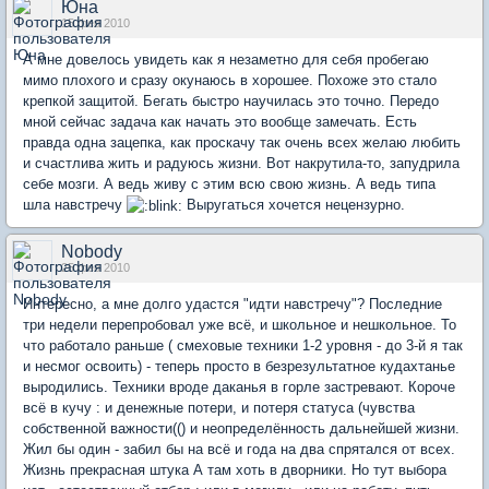
Юна
15 фев 2010
А мне довелось увидеть как я незаметно для себя пробегаю
мимо плохого и сразу окунаюсь в хорошее. Похоже это стало
крепкой защитой. Бегать быстро научилась это точно. Передо
мной сейчас задача как начать это вообще замечать. Есть
правда одна зацепка, как проскачу так очень всех желаю любить
и счастлива жить и радуюсь жизни. Вот накрутила-то, запудрила
себе мозги. А ведь живу с этим всю свою жизнь. А ведь типа
шла навстречу
Выругаться хочется нецензурно.
Nobody
25 фев 2010
Интересно, а мне долго удастся "идти навстречу"? Последние
три недели перепробовал уже всё, и школьное и нешкольное. То
что работало раньше ( смеховые техники 1-2 уровня - до 3-й я так
и несмог освоить) - теперь просто в безрезультатное кудахтанье
выродились. Техники вроде даканья в горле застревают. Короче
всё в кучу : и денежные потери, и потеря статуса (чувства
собственной важности(() и неопределённость дальнейшей жизни.
Жил бы один - забил бы на всё и года на два спрятался от всех.
Жизнь прекрасная штука А там хоть в дворники. Но тут выбора