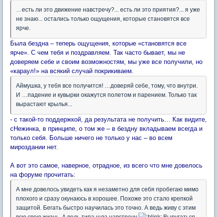
…есть ли это движение навстречу?... есть ли это приятия?... я уже
не знаю... остались только ощущения, которые становятся все
ярче.
Была бездна – теперь ощущения, которые «становятся все
ярче». С чем тебя и поздравляем. Так часто бывает, мы не
доверяем себе и своим возможностям, мы уже все получили, но
«караул!» на всякий случай покрикиваем.
Аймушка, у тебя все получится! …доверяй себе, тому, что внутри.
И …падение и кувырки окажутся полетом и парением. Только так
вырастают крылья...
- с такой-то поддержкой, да результата не получить… Как видите,
сНежинка, в принципе, о том же – в бездну вкладываем всегда и
только себя. Больше ничего не только у нас – во всем
мироздании нет.
А вот это самое, наверное, отрадное, из всего что мне довелось
на форуме прочитать:
А мне довелось увидеть как я незаметно для себя пробегаю мимо
плохого и сразу окунаюсь в хорошее. Похоже это стало крепкой
защитой. Бегать быстро научилась это точно. А ведь живу с этим
всю свою жизнь. А ведь типа шла навстречу
Выругаться