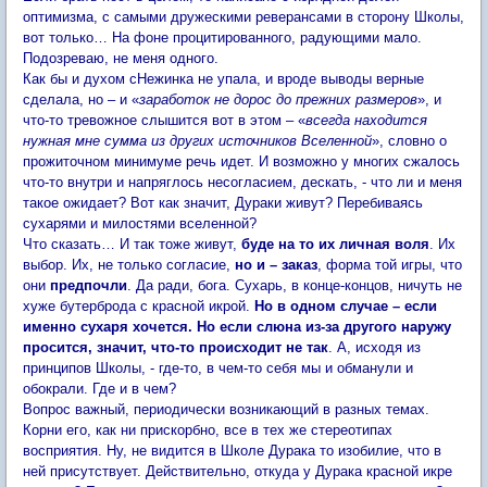
оптимизма, с самыми дружескими реверансами в сторону Школы,
вот только… На фоне процитированного, радующими мало.
Подозреваю, не меня одного.
Как бы и духом сНежинка не упала, и вроде выводы верные
сделала, но – и «
заработок не дорос до прежних размеров
», и
что-то тревожное слышится вот в этом – «
всегда находится
нужная мне сумма из других источников Вселенной
», словно о
прожиточном минимуме речь идет. И возможно у многих сжалось
что-то внутри и напряглось несогласием, дескать, - что ли и меня
такое ожидает? Вот как значит, Дураки живут? Перебиваясь
сухарями и милостями вселенной?
Что сказать… И так тоже живут,
буде на то их личная воля
. Их
выбор. Их, не только согласие,
но и – заказ
, форма той игры, что
они
предпочли
. Да ради, бога. Сухарь, в конце-концов, ничуть не
хуже бутерброда с красной икрой.
Но в одном случае – если
именно сухаря хочется. Но если слюна из-за другого наружу
просится, значит, что-то происходит не так
. А, исходя из
принципов Школы, - где-то, в чем-то себя мы и обманули и
обокрали. Где и в чем?
Вопрос важный, периодически возникающий в разных темах.
Корни его, как ни прискорбно, все в тех же стереотипах
восприятия. Ну, не видится в Школе Дурака то изобилие, что в
ней присутствует. Действительно, откуда у Дурака красной икре