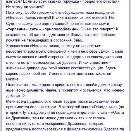
взяться? Если во всех сказках горбушка - предел его счастья?
Не этому ли учимся?
Не этому. Особо тревожит, что обсуждаема тема исходит от
сНежинки, очень близкой Школе и много из нее взявшей. Но…
Судя по всему, все еще путающей понятия «смирение» и
«терпение», суть – «приспособление»
. О чем это говорит? К
сожалению, об одном – для многих Школа остается набором
понятий не перешедших в состояния. Увы…
Хорошо зная сНежинку лично, не могу не поразиться
несоответствию моего отношения к ней и ее к себе самой. Самая
высокая оценка с моей стороны – и сдержанно снисходительная
с ее. То есть – самооценка. Ее уровень. И как следствие –
жизненные дивиденды, этой оценке соответствующие. Здесь
корень наших проблем. Именно в этом месте спотыкаются
многие.
Оказывается, мало просто принять негатив, необходимо к этому
еще что-то добавить. Иначе, в принятом и останемся. Что именно
добавить?
Меня всегда удивляло, с каким трудом рассматриваемая тема
принимается большинством. В четвертой книге «Обалденика» (во
второй «Путь к Дураку») ей посвящена отдельная глава – «Охота
на Драконов», тем не менее для многих так и осталась
непонятной суть того «сокровища Драконов», которым
предлагалось воспользоваться в финале технологии. Удастся ли