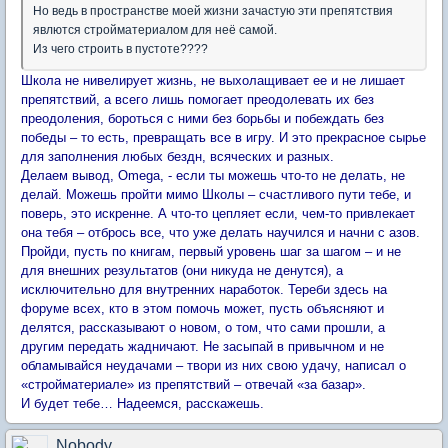
Но ведь в пространстве моей жизни зачастую эти препятствия
явлются стройматериалом для неё самой.
Из чего строить в пустоте????
Школа не нивелирует жизнь, не выхолащивает ее и не лишает
препятствий, а всего лишь помогает преодолевать их без
преодоления, бороться с ними без борьбы и побеждать без
победы – то есть, превращать все в игру. И это прекрасное сырье
для заполнения любых бездн, всяческих и разных.
Делаем вывод, Omega, - если ты можешь что-то не делать, не
делай. Можешь пройти мимо Школы – счастливого пути тебе, и
поверь, это искренне. А что-то цепляет если, чем-то привлекает
она тебя – отбрось все, что уже делать научился и начни с азов.
Пройди, пусть по книгам, первый уровень шаг за шагом – и не
для внешних результатов (они никуда не денутся), а
исключительно для внутренних наработок. Тереби здесь на
форуме всех, кто в этом помочь может, пусть объясняют и
делятся, рассказывают о новом, о том, что сами прошли, а
другим передать жадничают. Не засыпай в привычном и не
обламывайся неудачами – твори из них свою удачу, написал о
«стройматериале» из препятствий – отвечай «за базар».
И будет тебе… Надеемся, расскажешь.
Nobody