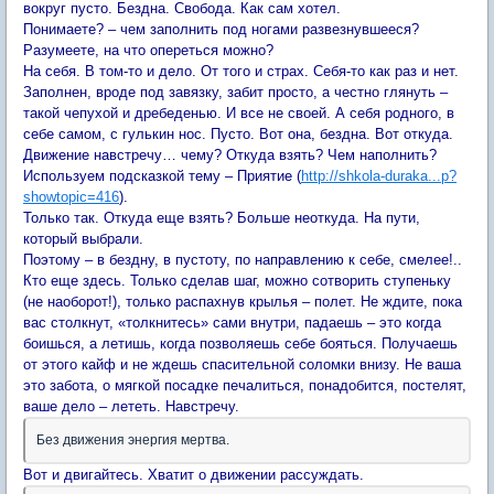
вокруг пусто. Бездна. Свобода. Как сам хотел.
Понимаете? – чем заполнить под ногами развезнувшееся?
Разумеете, на что опереться можно?
На себя. В том-то и дело. От того и страх. Себя-то как раз и нет.
Заполнен, вроде под завязку, забит просто, а честно глянуть –
такой чепухой и дребеденью. И все не своей. А себя родного, в
себе самом, с гулькин нос. Пусто. Вот она, бездна. Вот откуда.
Движение навстречу… чему? Откуда взять? Чем наполнить?
Используем подсказкой тему – Приятие (
http://shkola-duraka...p?
showtopic=416
).
Только так. Откуда еще взять? Больше неоткуда. На пути,
который выбрали.
Поэтому – в бездну, в пустоту, по направлению к себе, смелее!..
Кто еще здесь. Только сделав шаг, можно сотворить ступеньку
(не наоборот!), только распахнув крылья – полет. Не ждите, пока
вас столкнут, «толкнитесь» сами внутри, падаешь – это когда
боишься, а летишь, когда позволяешь себе бояться. Получаешь
от этого кайф и не ждешь спасительной соломки внизу. Не ваша
это забота, о мягкой посадке печалиться, понадобится, постелят,
ваше дело – лететь. Навстречу.
Без движения энергия мертва.
Вот и двигайтесь. Хватит о движении рассуждать.