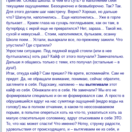
Приятие. Основа Школы. В чем его суть? В наполнении себя
текущими ощущениями. Безоценочно и безвыборочно. Так? Так.
Для этого делаем шаг навстречу. Верно? Хорошо, но дальше
что? Шагнули, наполнились… Еще наполнились… Уже в горле
булькает… Краем глаза на сухарь поглядываем, как он там, в
бутерброд с икрой еще не превратился? Нет, зараза… Такой же,
сухой и невкусный… Стоим, наполняемся, булькаем, осанну
Школе поем… Устали, выхаркали все, по-прежнему зажили. Что
упустили? Где стратили?
Упростим ситуацию. Под ледяной водой стояли (или в нее
бултыхались) хоть раз? Кайф от этого получали? Замечательно.
Дальше я общаюсь только с теми, кто получал (остальные – в
душ!).
Итак, откуда кайф? Сам пришел? Не врите, вспоминайте. Сам не
придет. Да, не обращали внимание, понимаю, сейчас обратите,
загляните в себя. Подскажу, напомню – мы
вытягивали
этот
кайф из себя. Обнажали его в себе. Не замечали? Мы его не
формировали специально и он не формировался сам. А просто в
обрушившейся вдруг на нас сумятице ощущений (ведро воды на
голову!) мы в полном отчаянии, в каком-то неосознаваемом
порыве, в попытке опереться хоть на что-то, ухватиться хоть за
малую спасительную соломинку, вдруг отыскиваем в себе ЭТО.
То, что нас может спасти! Что именно? Нотку, струнку радости,
удовольствия от происходящего, и – вытягиваем ее из себя, и