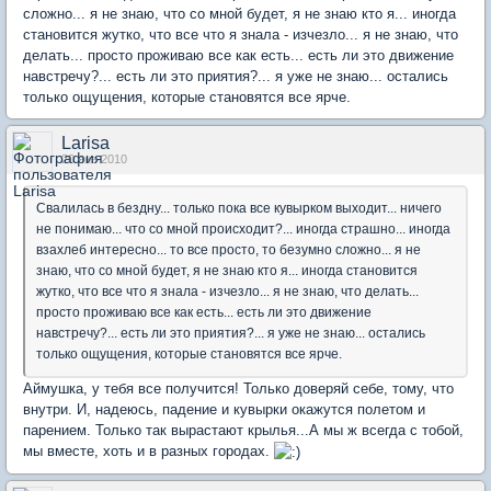
сложно... я не знаю, что со мной будет, я не знаю кто я... иногда
становится жутко, что все что я знала - изчезло... я не знаю, что
делать... просто проживаю все как есть... есть ли это движение
навстречу?... есть ли это приятия?... я уже не знаю... остались
только ощущения, которые становятся все ярче.
Larisa
20 янв 2010
Свалилась в бездну... только пока все кувырком выходит... ничего
не понимаю... что со мной происходит?... иногда страшно... иногда
взахлеб интересно... то все просто, то безумно сложно... я не
знаю, что со мной будет, я не знаю кто я... иногда становится
жутко, что все что я знала - изчезло... я не знаю, что делать...
просто проживаю все как есть... есть ли это движение
навстречу?... есть ли это приятия?... я уже не знаю... остались
только ощущения, которые становятся все ярче.
Аймушка, у тебя все получится! Только доверяй себе, тому, что
внутри. И, надеюсь, падение и кувырки окажутся полетом и
парением. Только так вырастают крылья...А мы ж всегда с тобой,
мы вместе, хоть и в разных городах.