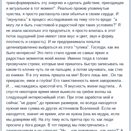
трансформировать эту энергию и сделать действие, приходящее
и актуальное в тот момент". Реально прожив упомянутые
чувства, я просто распахнула свои объятья в своем сердце. И
"окунулась" в процесс исследования на тему что-то вроде: "а
могу ли я быть счастливой и радостной при таких условиях?" Я
не знала насколько это продлиться, я просто влилась в этот
поток ощущений (они имеют свои вкус и цвет, звук и форму,
плотность и скорость). И не предпринимала попыток
целенаправленно выбраться из этого "тупика". Господи, как же
было интересно! Это лето стало одним из самых ярких и
радостных моментов моей жизни. Именно тогда в голове
прозвучали строки, которые мне пришлось быстро записывать на
каком-то клочке чуть ли не пальцем, а потом заучивать, как стих
из книжки. Я в эту жизнь пришла на миг! Всего лишь миг...Он так
прекрасен, емок и глубок! Его таинственность меня заворожила...
И..., наслаждаясь красотой его, Я вкусность жизни ощутила... А
спустя некоторое время меня вынесло на гребне волны на
следующий интереснейший этап. При этом заработок мой и
сейчас "не дорос" до прежних размеров, но всегда находится
нужная мне сумма из других источников Вселенной. Если не
находится, значит не время, или не нужна (она же мудра, если
мы доверяем ей). На эту тему есть притча про то, как люди
просили у бога дождя. В тот период мы повстречались с
однокурсником и он спросил: "Ну..., как поживаешь, как дела?" А