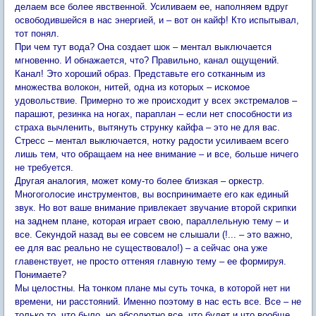
делаем все более явственной. Усиливаем ее, наполняем вдруг
освободившейся в нас энергией, и – вот он кайф! Кто испытывал,
тот понял.
При чем тут вода? Она создает шок – ментал выключается
мгновенно. И обнажается, что? Правильно, канал ощущений.
Канал! Это хороший образ. Представьте его сотканным из
множества волокон, нитей, одна из которых – искомое
удовольствие. Примерно то же происходит у всех экстремалов –
парашют, резинка на ногах, параплан – если нет способности из
страха вычленить, вытянуть струнку кайфа – это не для вас.
Стресс – ментал выключается, нотку радости усиливаем всего
лишь тем, что обращаем на нее внимание – и все, больше ничего
не требуется.
Другая аналогия, может кому-то более близкая – оркестр.
Многоголосие инструментов, вы воспринимаете его как единый
звук. Но вот ваше внимание привлекает звучание второй скрипки
на заднем плане, которая играет свою, параллельную тему – и
все. Секундой назад вы ее совсем не слышали (!... – это важно,
ее для вас реально не существовало!) – а сейчас она уже
главенствует, не просто оттеняя главную тему – ее формируя.
Понимаете?
Мы целостны. На тонком плане мы суть точка, в которой нет ни
времени, ни расстояний. Именно поэтому в нас есть все. Все – не
только то, что было, но абсолютно все, что будет и что вообще