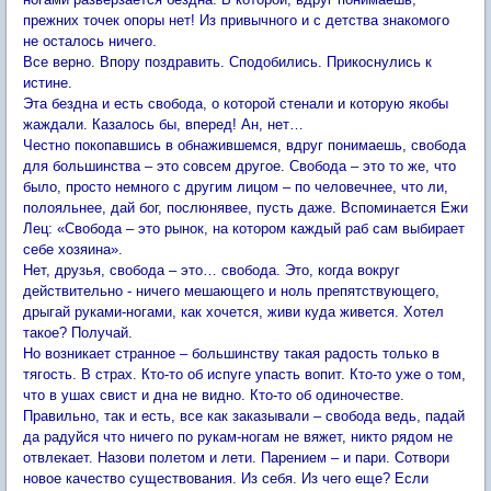
прежних точек опоры нет! Из привычного и с детства знакомого
не осталось ничего.
Все верно. Впору поздравить. Сподобились. Прикоснулись к
истине.
Эта бездна и есть свобода, о которой стенали и которую якобы
жаждали. Казалось бы, вперед! Ан, нет…
Честно покопавшись в обнажившемся, вдруг понимаешь, свобода
для большинства – это совсем другое. Свобода – это то же, что
было, просто немного с другим лицом – по человечнее, что ли,
полояльнее, дай бог, послюнявее, пусть даже. Вспоминается Ежи
Лец: «Свобода – это рынок, на котором каждый раб сам выбирает
себе хозяина».
Нет, друзья, свобода – это… свобода. Это, когда вокруг
действительно - ничего мешающего и ноль препятствующего,
дрыгай руками-ногами, как хочется, живи куда живется. Хотел
такое? Получай.
Но возникает странное – большинству такая радость только в
тягость. В страх. Кто-то об испуге упасть вопит. Кто-то уже о том,
что в ушах свист и дна не видно. Кто-то об одиночестве.
Правильно, так и есть, все как заказывали – свобода ведь, падай
да радуйся что ничего по рукам-ногам не вяжет, никто рядом не
отвлекает. Назови полетом и лети. Парением – и пари. Сотвори
новое качество существования. Из себя. Из чего еще? Если