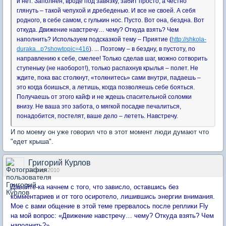
и нет. Заполнен, вроде под завязку, забит просто, а честно
глянуть – такой чепухой и дребеденью. И все не своей. А себя
родного, в себе самом, с гулькин нос. Пусто. Вот она, бездна. Вот
откуда. Движение навстречу… чему? Откуда взять? Чем
наполнить? Используем подсказкой тему – Приятие (
http://shkola-
duraka...p?showtopic=416
). ... Поэтому – в бездну, в пустоту, по
направлению к себе, смелее! Только сделав шаг, можно сотворить
ступеньку (не наоборот!), только распахнув крылья – полет. Не
ждите, пока вас столкнут, «толкнитесь» сами внутри, падаешь –
это когда боишься, а летишь, когда позволяешь себе бояться.
Получаешь от этого кайф и не ждешь спасительной соломки
внизу. Не ваша это забота, о мягкой посадке печалиться,
понадобится, постелят, ваше дело – лететь. Навстречу.
И по моему он уже говорил что в этот момент люди думают что
"едет крыша".
Григорий Курлов
04 мар 2010
Давайте-ка начнем с того, что зависло, оставшись без
комментариев и от того осиротело, лишившись энергии внимания.
Мое с вами общение в этой теме прервалось после реплики Fly
на мой вопрос: «Движение навстречу… чему? Откуда взять? Чем
наполнить?»