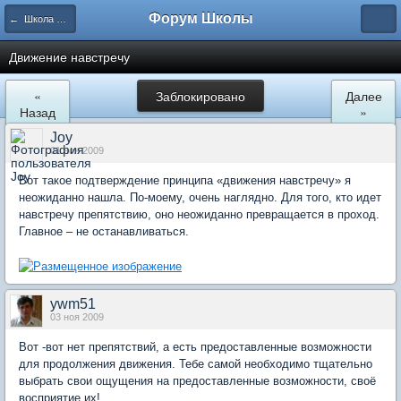
Форум Школы
← Школа Холистического Сознания
Движение навстречу
«
Заблокировано
Далее
Назад
»
Joy
01 ноя 2009
Вот такое подтверждение принципа «движения навстречу» я
неожиданно нашла. По-моему, очень наглядно. Для того, кто идет
навстречу препятствию, оно неожиданно превращается в проход.
Главное – не останавливаться.
ywm51
03 ноя 2009
Вот -вот нет препятствий, а есть предоставленные возможности
для продолжения движения. Тебе самой необходимо тщательно
выбрать свои ощущения на предоставленные возможности, своё
восприятие их!