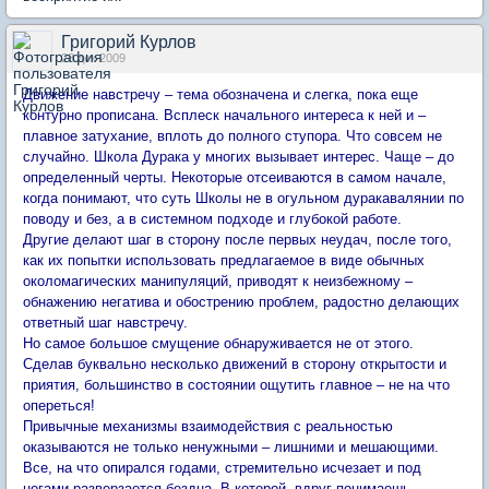
Григорий Курлов
28 дек 2009
Движение навстречу – тема обозначена и слегка, пока еще
контурно прописана. Всплеск начального интереса к ней и –
плавное затухание, вплоть до полного ступора. Что совсем не
случайно. Школа Дурака у многих вызывает интерес. Чаще – до
определенный черты. Некоторые отсеиваются в самом начале,
когда понимают, что суть Школы не в огульном дуракавалянии по
поводу и без, а в системном подходе и глубокой работе.
Другие делают шаг в сторону после первых неудач, после того,
как их попытки использовать предлагаемое в виде обычных
околомагических манипуляций, приводят к неизбежному –
обнажению негатива и обострению проблем, радостно делающих
ответный шаг навстречу.
Но самое большое смущение обнаруживается не от этого.
Сделав буквально несколько движений в сторону открытости и
приятия, большинство в состоянии ощутить главное – не на что
опереться!
Привычные механизмы взаимодействия с реальностью
оказываются не только ненужными – лишними и мешающими.
Все, на что опирался годами, стремительно исчезает и под
ногами разверзается бездна. В которой, вдруг понимаешь,