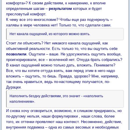
комфорта»? К своим действиям, к намерению, к вполне
определенным шагам –
результатом
которых и будет
пресловутый комфорт.
К чему все это многословие? Чтобы еще раз подчеркнуть –
халявы в мире человека нет! Только то, что сделали сами.
Нет канала ощущений, из которого можно взять.
Стоит ли объяснять? Нет никакого канала ощущений, как
объективной реальности. Есть только то, что вы ощутить себе
позволили
. Ощутили – ваше. Не удосужились ощутить вообще,
проигнорировали, все – вселенной нет. Откуда брать собрались?
В канал ощущений можно только дать, вложить. Понимаете?
Все, что вы хотите оттуда взять, вам перед этим в него надо
вложить – ощутить, то бишь. Правда, здорово? Мне, например,
так очень нравиться, ведь по-настоящему получается, по-
Дурацки.
Наполнить бездну действиями, это значит - «наполнить
наполнением».
И снова хочу оговориться, возможно, я слишком придираюсь, но
по-другому нельзя, наши формулировки , наши слова, более
того, их оттенки проявляют наш контекст. Несомненно, действие,
внутренняя подвижка – одна из самых весомых и необходимых