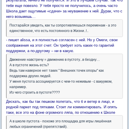
результаты, ничего не получится. И это в лучшем случае. Так что
тебе еще повезло. У тебя просто не получилось, а очень часто
Школа дает ощутимые «сдачи» за неуважение к ней. Дурак, что с
него возьмешь…
Постарайся увидеть, как ты сопротивляешься переменам - а это
единственное, что есть постоянного в Жизни..!..
- пишет alissa, и я полностью согласен с ней. Но у Омеги, свои
соображения на этот счет. Он требует хоть каких-то гарантий
поддержки, а по-другому – ни в какую.
Движение навстречу = движению в пустоту...в бездну…
А в пустоте жизнь есть?
Ведь там наверное нет таких " Внешних точек опоры" как
поддержка других людей.
У меня пустота ассоциируется с чем-то неживым - с вакуумом,
например.
Из чего строить в пустоте????
Дескать, как бы так пешком полетать, что б и ветер в лицо, и
родной паркет под пятками. Стоит ли комментировать. И опять
таки, все это на фоне огромного ляпа, по отношению к Школе
А в школе пустота - похоже это площадка для игры лишённая
любых ограничений (препятствий).