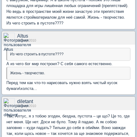
площадка для игры лишённая любых ограничений (препятствий).
Но ведь в пространстве моей жизни зачастую эти препятствия
явлются стройматериалом для неё самой. Жизнь - творчество.
Из чего строить в пустоте????
Altus
02 мар 2010
Из чего строить в пустоте????
А из чего бог мир построил? С себя самого естественно.
Жизнь - творчество.
Перед тем как что-то нарисовать нужно взять чистый кусок
бумаги\холста...
diletant
02 мар 2010
Так, Алтус, я з тобою згоден, бездна, пустота – це що? Це то, где
нет меня. Ще нет. Доси не було. Тому й падаю. А як собою
заповню – куди падать? Тильки до себе в обийми. Воно завжди
так, коли щось новое – так хочется за ще знакомое подержаться,