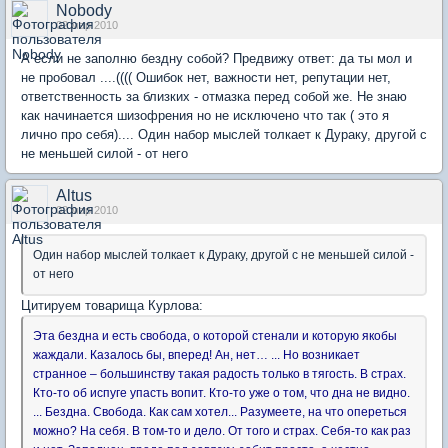
Nobody
02 мар 2010
А если не заполню бездну собой? Предвижу ответ: да ты мол и
не пробовал ....(((( Ошибок нет, важности нет, репутации нет,
ответственность за близких - отмазка перед собой же. Не знаю
как начинается шизофрения но не исключено что так ( это я
лично про себя).... Один набор мыслей толкает к Дураку, другой с
не меньшей силой - от него
Altus
02 мар 2010
Один набор мыслей толкает к Дураку, другой с не меньшей силой -
от него
Цитируем товарища Курлова:
Эта бездна и есть свобода, о которой стенали и которую якобы
жаждали. Казалось бы, вперед! Ан, нет… ... Но возникает
странное – большинству такая радость только в тягость. В страх.
Кто-то об испуге упасть вопит. Кто-то уже о том, что дна не видно.
... Бездна. Свобода. Как сам хотел... Разумеете, на что опереться
можно? На себя. В том-то и дело. От того и страх. Себя-то как раз