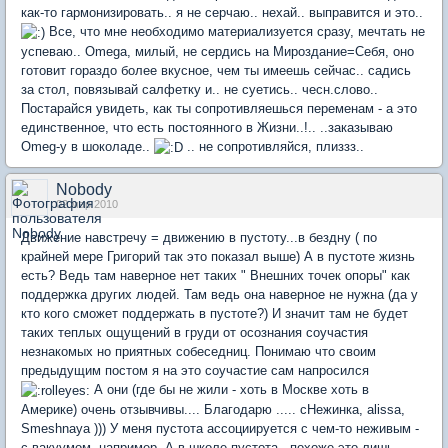
как-то гармонизировать.. я не серчаю.. нехай.. выправится и это..
Все, что мне необходимо материализуется сразу, мечтать не
успеваю.. Omega, милый, не сердись на Мироздание=Себя, оно
готовит гораздо более вкусное, чем ты имеешь сейчас.. садись
за стол, повязывай салфетку и.. не суетись.. чесн.слово..
Постарайся увидеть, как ты сопротивляешься переменам - а это
единственное, что есть постоянного в Жизни..!.. ..заказываю
Omeg-у в шоколаде..
.. не сопротивляйся, плиззз..
Nobody
02 мар 2010
Движение навстречу = движению в пустоту...в бездну ( по
крайней мере Григорий так это показал выше) А в пустоте жизнь
есть? Ведь там наверное нет таких " Внешних точек опоры" как
поддержка других людей. Там ведь она наверное не нужна (да у
кто кого сможет поддержать в пустоте?) И значит там не будет
таких теплых ощущений в груди от осознания соучастия
незнакомых но приятных собеседниц. Понимаю что своим
предыдущим постом я на это соучастие сам напросился
А они (где бы не жили - хоть в Москве хоть в
Америке) очень отзывчивы.... Благодарю ..... сНежинка, alissa,
Smeshnaya ))) У меня пустота ассоциируется с чем-то неживым -
с вакуумом, например. А в школе пустота - похоже это лишь