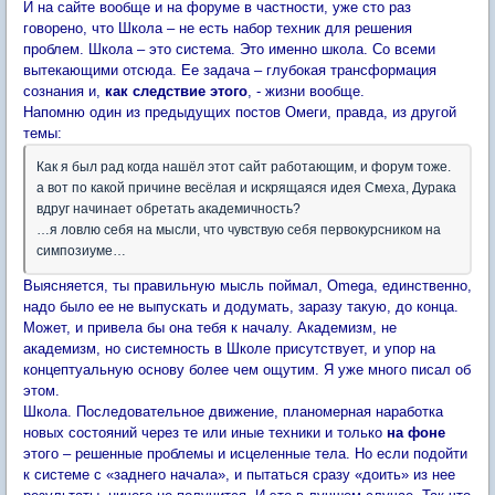
И на сайте вообще и на форуме в частности, уже сто раз
говорено, что Школа – не есть набор техник для решения
проблем. Школа – это система. Это именно школа. Со всеми
вытекающими отсюда. Ее задача – глубокая трансформация
сознания и,
как следствие этого
, - жизни вообще.
Напомню один из предыдущих постов Омеги, правда, из другой
темы:
Как я был рад когда нашёл этот сайт работающим, и форум тоже.
а вот по какой причине весёлая и искрящаяся идея Смеха, Дурака
вдруг начинает обретать академичность?
…я ловлю себя на мысли, что чувствую себя первокурсником на
симпозиуме…
Выясняется, ты правильную мысль поймал, Omega, единственно,
надо было ее не выпускать и додумать, заразу такую, до конца.
Может, и привела бы она тебя к началу. Академизм, не
академизм, но системность в Школе присутствует, и упор на
концептуальную основу более чем ощутим. Я уже много писал об
этом.
Школа. Последовательное движение, планомерная наработка
новых состояний через те или иные техники и только
на фоне
этого – решенные проблемы и исцеленные тела. Но если подойти
к системе с «заднего начала», и пытаться сразу «доить» из нее