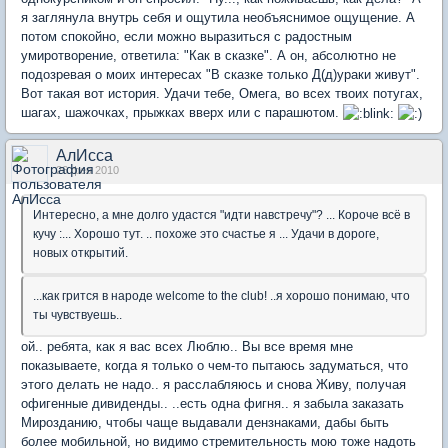
я заглянула внутрь себя и ощутила необъяснимое ощущение. А
потом спокойно, если можно выразиться с радостным
умиротворение, ответила: "Как в сказке". А он, абсолютно не
подозревая о моих интересах "В сказке только Д(д)ураки живут".
Вот такая вот история. Удачи тебе, Омега, во всех твоих потугах,
шагах, шажочках, прыжках вверх или с парашютом.
АлИсса
26 фев 2010
Интересно, а мне долго удастся "идти навстречу"? ... Короче всё в
кучу :... Хорошо тут. .. похоже это счастье я ... Удачи в дороге,
новых открытий.
...как грится в народе welcome to the club! ..я хорошо понимаю, что
ты чувствуешь..
ой.. ребята, как я вас всех Люблю.. Вы все время мне
показываете, когда я только о чем-то пытаюсь задуматься, что
этого делать не надо.. я расслабляюсь и снова Живу, получая
офигенные дивиденды.. ..есть одна фигня.. я забыла заказать
Мирозданию, чтобы чаще выдавали дензнаками, дабы быть
более мобильной, но видимо стремительность мою тоже надоть