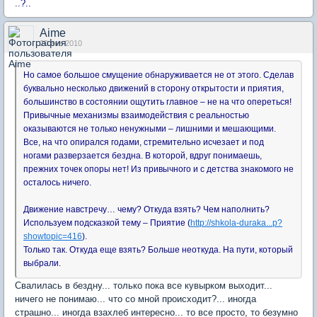
..?..
Aime
20 янв 2010
Но самое большое смущение обнаруживается не от этого. Сделав
буквально несколько движений в сторону открытости и приятия,
большинство в состоянии ощутить главное – не на что опереться!
Привычные механизмы взаимодействия с реальностью
оказываются не только ненужными – лишними и мешающими.
Все, на что опирался годами, стремительно исчезает и под
ногами разверзается бездна. В которой, вдруг понимаешь,
прежних точек опоры нет! Из привычного и с детства знакомого не
осталось ничего.
Движение навстречу… чему? Откуда взять? Чем наполнить?
Используем подсказкой тему – Приятие (
http://shkola-duraka...p?
showtopic=416
).
Только так. Откуда еще взять? Больше неоткуда. На пути, который
выбрали.
Свалилась в бездну... только пока все кувырком выходит...
ничего не понимаю... что со мной происходит?... иногда
страшно... иногда взахлеб интересно... то все просто, то безумно