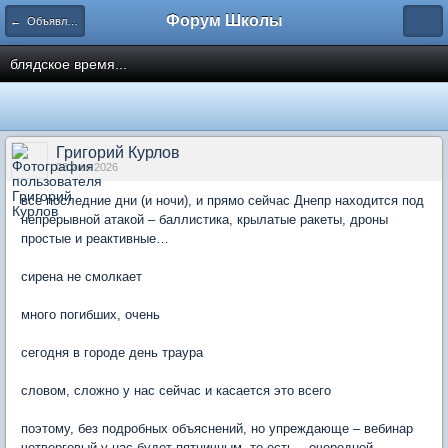
Форум Школы
← Объявления
блядское время...
Григорий Курлов
03 июн 2026
все последние дни (и ночи), и прямо сейчас Днепр находится под
непрерывной атакой – баллистика, крылатые ракеты, дроны
простые и реактивные…
сирена не смолкает
много погибших, очень
сегодня в городе день траура
словом, сложно у нас сейчас и касается это всего
поэтому, без подробных объяснений, но упреждающе – вебинар
четверговый у нас будет пятничным, то есть – очередной