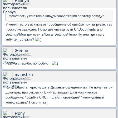
Faanya
04 мар 2011
Может есть у кого какие-нибудь соображения по этому поводу?
У меня часто выскакивает сообщение об ошибке при загрузке, так
просто не зависает. Помогает чистка пути C:\Documents and
Settings\Мои документы\Local Settings\Temp Ну или где там у
тебя temp лежит?
Женни
04 мар 2011
Faanya спасибо, попробую..
manishka
12 мар 2011
Rony, решила переслушать Дыхание ощущениями. Не получается
докачать, при открытии ВинРар выдает Диагностическое
сообщение: "ошибка CRC ... файл поврежден" "неожиданный
конец архива" Помоги, а?)
Rony
12 мар 2011