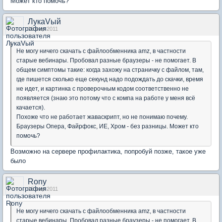
Может кто помочь?
ЛукаVый
16 мар 2011
Не могу ничего скачать с файлообменника amz, в частности
старые вебинары. Пробовал разные браузеры - не помогает. В
общем симптомы такие: когда захожу на страничку с файлом, там,
где пишется сколько еще секунд надо подождать до скачки, время
не идет, и картинка с проверочным кодом соответственно не
появляется (знаю это потому что с компа на работе у меня всё
качается).
Похоже что не работает жаваскрипт, но не понимаю почему.
Браузеры Опера, Файрфокс, ИЕ, Хром - без разницы. Может кто
помочь?
Возможно на сервере профилактика, попробуй позже, такое уже
было
Rony
16 мар 2011
Не могу ничего скачать с файлообменника amz, в частности
старые вебинары. Пробовал разные браузеры - не помогает. В