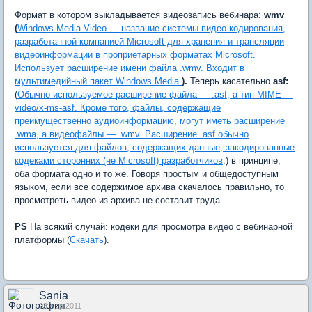
Формат в котором выкладывается видеозапись вебинара:
wmv
(
Windows Media Video — название системы видео кодирования,
разработанной компанией Microsoft для хранения и трансляции
видеоинформации в проприетарных форматах Microsoft.
Использует расширение имени файла .wmv. Входит в
мультимедийный пакет Windows Media.
).
Теперь касательно
asf:
(
Обычно используемое расширение файла — .asf, а тип MIME —
video/x-ms-asf. Кроме того, файлы, содержащие
преимущественно аудиоинформацию, могут иметь расширение
.wma, а видеофайлы — .wmv. Расширение .asf обычно
используется для файлов, содержащих данные, закодированные
кодеками сторонних (не Microsoft) разработчиков
.) в принципе,
оба формата одно и то же. Говоря простым и общедоступным
языком, если все содержимое архива скачалось правильно, то
просмотреть видео из архива не составит труда.
PS
На всякий случай: кодеки для просмотра видео с вебинарной
платформы (
Скачать
).
Sania
03 мар 2011