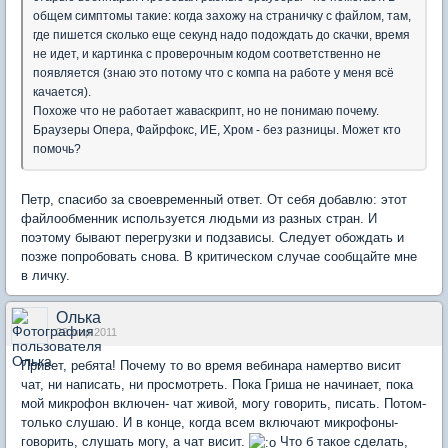
общем симптомы такие: когда захожу на страничку с файлом, там,
где пишется сколько еще секунд надо подождать до скачки, время
не идет, и картинка с проверочным кодом соответственно не
появляется (знаю это потому что с компа на работе у меня всё
качается).
Похоже что не работает жаваскрипт, но не понимаю почему.
Браузеры Опера, Файрфокс, ИЕ, Хром - без разницы. Может кто
помочь?
Петр, спасибо за своевременный ответ. От себя добавлю: этот
файлообменник используется людьми из разных стран. И
поэтому бывают перегрузки и подзависы. Следует обождать и
позже попробовать снова. В критическом случае сообщайте мне
в личку.
Олька
22 мар 2011
Привет, ребята! Почему то во время вебинара намертво висит
чат, ни написать, ни просмотреть. Пока Гриша не начинает, пока
мой микрофон включен- чат живой, могу говорить, писать. Потом-
только слушаю. И в конце, когда всем включают микрофоны-
говорить, слушать могу, а чат висит.
Что б такое сделать,