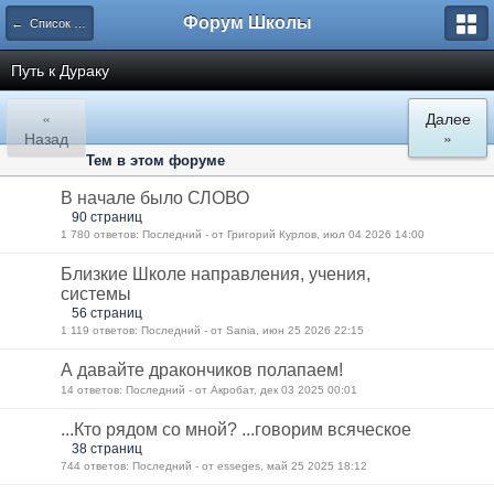
Форум Школы
← Список категорий
Путь к Дураку
«
Далее
Назад
»
Тем в этом форуме
В начале было СЛОВО
90 страниц
1 780 ответов: Последний - от Григорий Курлов, июл 04 2026 14:00
Близкие Школе направления, учения,
системы
56 страниц
1 119 ответов: Последний - от Sania, июн 25 2026 22:15
А давайте дракончиков полапаем!
14 ответов: Последний - от Акробат, дек 03 2025 00:01
...Кто рядом со мной? ...говорим всяческое
38 страниц
744 ответов: Последний - от esseges, май 25 2025 18:12