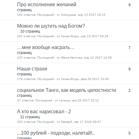
Про исполнение желаний
9
страниц
162 ответов: Последний - от Аленушка, апр 13 2017 19:15
Можно ли шутить над Богом?
10 страниц
197 ответов: Последний - от Галак Игорь, апр 13 2017 04:18
…мне вообще насрать…
7
страниц
137 ответов: Последний - от Женя Ниточка, апр 12 2017 14:58
Наши страхи
9
страниц
179 ответов: Последний - от Галак Игорь, фев 26 2017 10:45
социальное Танго, как модель целостности
2
страниц
37 ответов: Последний - от галина, янв 28 2017 23:12
А кто вас нарисовал - 2
11 страниц
203 ответов: Последний - от NatalyA, авг 17 2016 06:07
...100 рублей - подходи, налетай!..
5
страниц