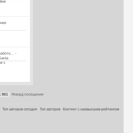
ойне
е с
1 961
Рекорд посещения
Топ авторов сегодня
Топ авторов
Контент с наивысшим рейтингом