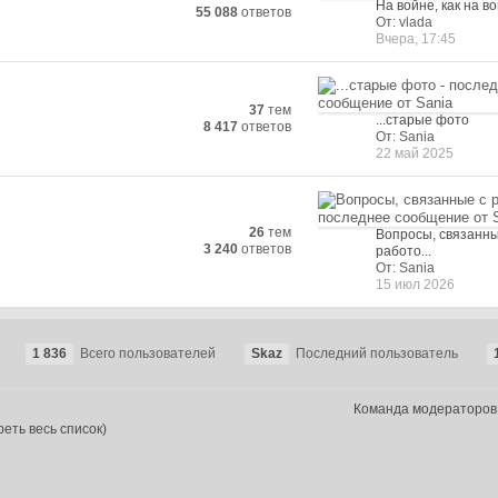
На войне, как на в
55 088
ответов
От: vlada
Вчера, 17:45
37
тем
...старые фото
8 417
ответов
От: Sania
22 май 2025
26
тем
Вопросы, связанны
3 240
ответов
работо...
От: Sania
15 июл 2026
1 836
Всего пользователей
Skaz
Последний пользователь
Команда модераторов
еть весь список)