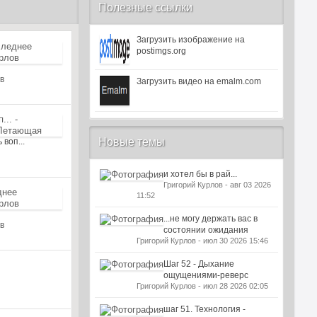
Полезные ссылки
Загрузить изображение на
postimgs.org
в
Загрузить видео на emalm.com
Новые темы
 воп...
и хотел бы в рай...
Григорий Курлов - авг 03 2026
11:52
...не могу держать вас в
в
состоянии ожидания
Григорий Курлов - июл 30 2026 15:46
Шаг 52 - Дыхание
ощущениями-реверс
Григорий Курлов - июл 28 2026 02:05
шаг 51. Технология -