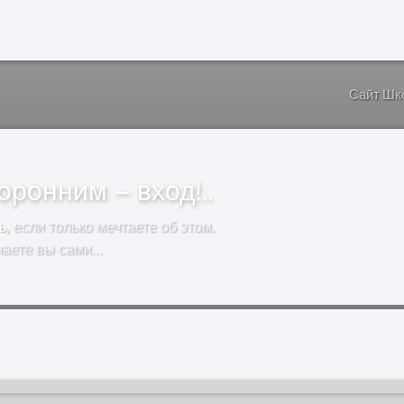
Сайт Шк
ронним – вход!..
ь
, если только мечтаете об этом.
чаете вы сами…