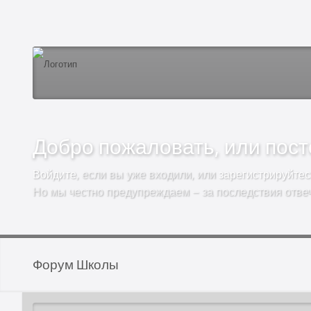
Добро пожаловать, или посто
Войдите
, если вы уже входили, или
зарегистрируйтес
Но мы честно предупреждаем – за последствия отве
Форум Школы