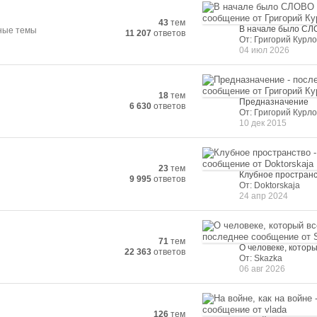
43
тем
В начале было С
ьные темы
11 207
ответов
От: Григорий Курло
04 июл 2026
18
тем
Предназначение
6 630
ответов
От: Григорий Курло
10 дек 2015
23
тем
Клубное простран
9 995
ответов
От: Doktorskaja
24 апр 2024
71
тем
О человеке, которы
22 363
ответов
От: Skazka
06 авг 2026
126
тем