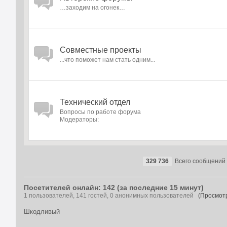
…заходим на огонек…
Совместные проекты
...что поможет нам стать одним...
Технический отдел
Вопросы по работе форума
Модераторы:
329 736
Всего сообщений
Посетителей онлайн: 142 (за последние 15 минут)
1 пользователей, 141 гостей, 0 анонимных пользователей
(Просмотр
Шкодливый