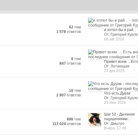
62
тем
и хотел бы в рай...
1 578
ответов
От: Григорий Курло
06 авг 2026
8
тем
Привет всем. ...Есть
847
ответов
От: Летающая
27 дек 2025
16
тем
Что есть Дурак
2 807
ответов
От: Григорий Курло
25 июн 2026
Шаг 52 - Дыхание
ощущениями...
686
тем
От: Дмытро
117 024
ответов
Вчера, 17:49