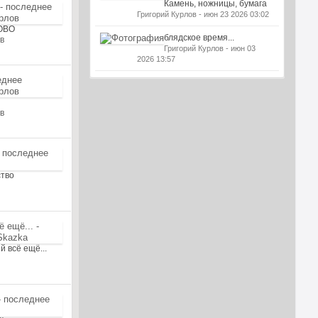
Камень, ножницы, бумага
Григорий Курлов - июн 23 2026 03:02
ЛОВО
блядское время...
в
Григорий Курлов - июн 03
2026 13:57
в
ство
й всё ещё...