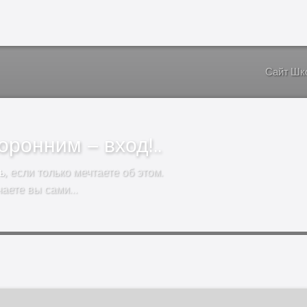
Сайт Шк
ронним – вход!..
ь
, если только мечтаете об этом.
чаете вы сами…