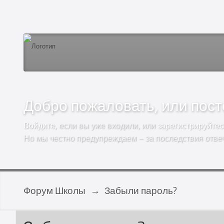
Добро пожаловать, или посто
Войдите
, если вы уже входили, или
зарегистрируйтес
Но мы честно предупреждаем – за последствия отве
Форум Школы
→
Забыли пароль?