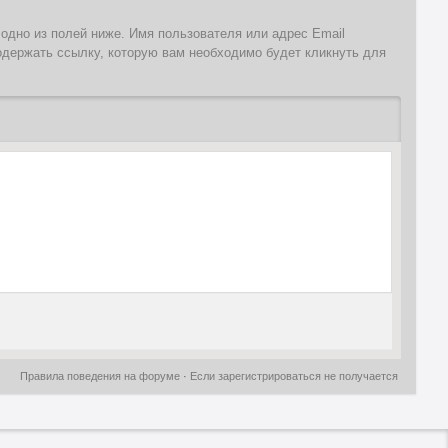
 одно из полей ниже. Имя пользователя или адрес Email
одержать ссылку, которую вам необходимо будет кликнуть для
Правила поведения на форуме
·
Если зарегистрироваться не получается