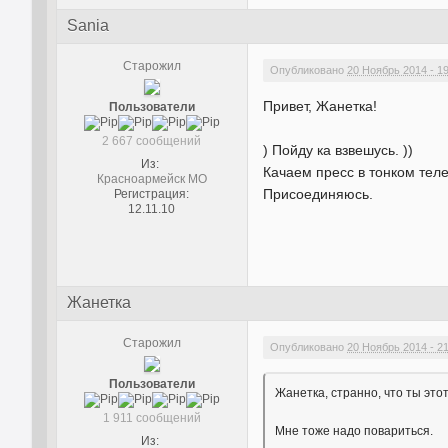
Sania
Старожил
Опубликовано
20 Ноябрь 2014 - 1
Привет, Жанетка!
Пользователи
2 667 сообщений
) Пойду ка взвешусь. ))
Из:
Качаем пресс в тонком теле
Красноармейск МО
Присоединяюсь.
Регистрация:
12.11.10
Жанетка
Старожил
Опубликовано
20 Ноябрь 2014 - 2
Пользователи
Жанетка, странно, что ты это
1 911 сообщений
Мне тоже надо повариться.
Из: