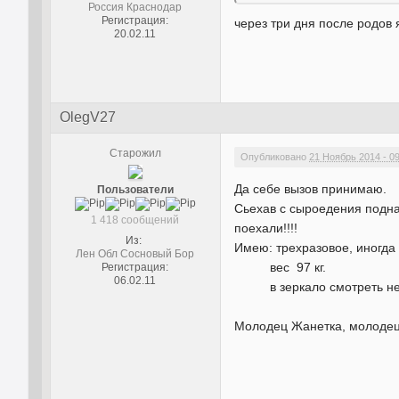
Россия Краснодар
Регистрация:
через три дня после родов 
20.02.11
OlegV27
Старожил
Опубликовано
21 Ноябрь 2014 - 0
Да себе вызов принимаю.
Пользователи
Сьехав с сыроедения поднаб
1 418 сообщений
поехали!!!!
Из:
Имею: трехразовое, иногд
Лен Обл Сосновый Бор
вес
97 кг.
Регистрация:
06.02.11
в зеркало смотреть не 
Молодец Жанетка, молодец