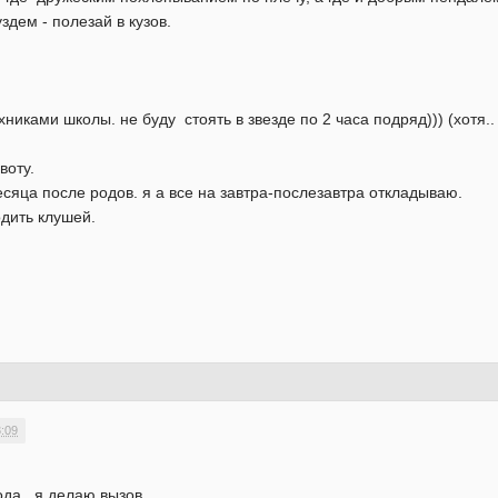
уздем - полезай в кузов.
хниками школы. не буду стоять в звезде по 2 часа подряд))) (хотя.
воту.
сяца после родов. я а все на завтра-послезавтра откладываю.
одить клушей.
3:09
года я делаю вызов