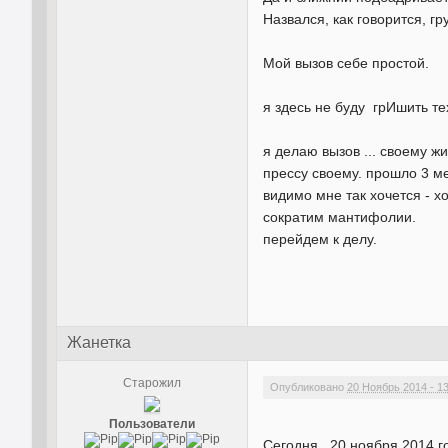
Назвался, как говорится, гр
Мой вызов себе простой.
я здесь не буду грИшить те
я делаю вызов ... своему жи
прессу своему. прошло 3 ме
видимо мне так хочется - х
сократим мантифолии.
перейдем к делу.
Жанетка
Старожил
Опубликовано
20 Ноябрь 2014 - 1
Пользователи
Сегодня , 20 ноября 2014 