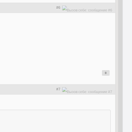
#6
0
#7