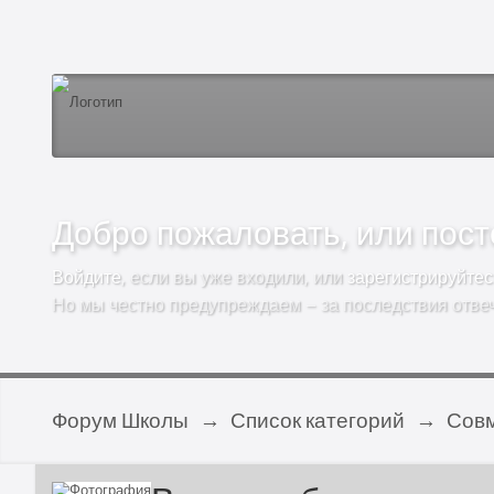
Добро пожаловать, или посто
Войдите
, если вы уже входили, или
зарегистрируйтес
Но мы честно предупреждаем – за последствия отве
Форум Школы
→
Список категорий
→
Совм