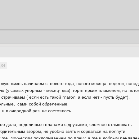
3:04
новую жизнь начинаем с нового года, нового месяца, недели, понед
 (у самых упорных - месяц- два), горит ярким пламенем, но потом
трачиваем ( если есть такой глагол, а если нет - пусть будет).
вольные, сами собой обделенные.
 и в очередной раз не состоялось.
гое дело, поделишься планами с друзьями, сложнее отлынивать.
бдительным взором, не удобно взять и сорваться на полпути.
 где дружеским похлопыванием по плечу, а где и добрым пендале