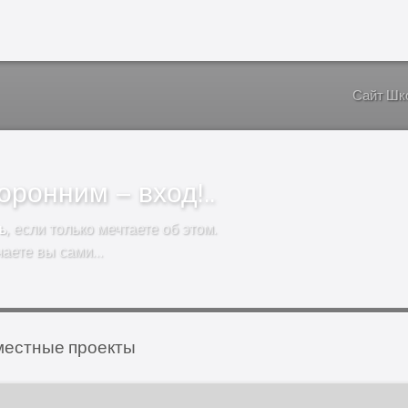
Сайт Шк
ронним – вход!..
ь
, если только мечтаете об этом.
чаете вы сами…
естные проекты