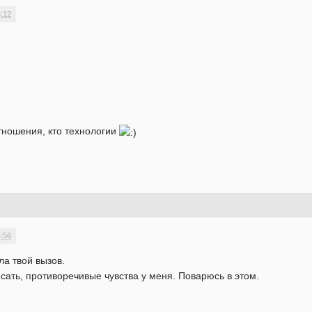
3:12
отношения, кто технологии
4:56
ла твой вызов.
сать, противоречивые чувства у меня. Поварюсь в этом.