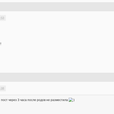
9:53
!
1:08
т пост через 3 часа после родов не разместила