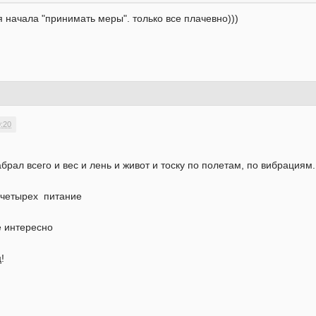
я начала "принимать меры". только все плачевно)))
9:20
рал всего и вес и лень и живот и тоску по полетам, по вибрациям.
а четырех питание
интересно
!