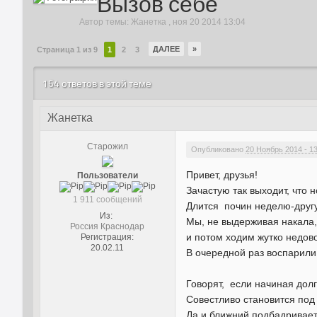
Вызов себе
Автор темы:
Жанетка
,
ноя 20 2014 13:04
ДАЛЕЕ
»
Страница 1 из 9
1
2
3
164 ответов в этой теме
Жанетка
Старожил
Опубликовано
20 Ноябрь 2014 - 1
Привет, друзья!
Пользователи
Зачастую так выходит, что 
1 911 сообщений
Длится почин неделю-другую
Из:
Мы, не выдерживая накала, с
Россия Краснодар
и потом ходим жутко недо
Регистрация:
20.02.11
В очередной раз воспарили.
Говорят, если начиная дол
Совестливо становится под 
Да и ближний подбадривает