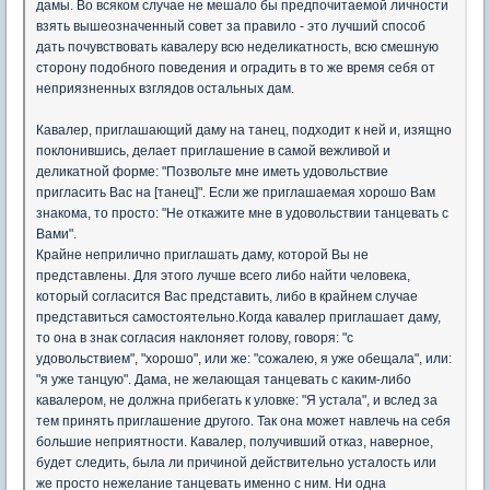
дамы. Во всяком случае не мешало бы предпочитаемой личности
взять вышеозначенный совет за правило - это лучший способ
дать почувствовать кавалеру всю неделикатность, всю смешную
сторону подобного поведения и оградить в то же время себя от
неприязненных взглядов остальных дам.
Кавалер, приглашающий даму на танец, подходит к ней и, изящно
поклонившись, делает приглашение в самой вежливой и
деликатной форме: "Позвольте мне иметь удовольствие
пригласить Вас на [танец]". Если же приглашаемая хорошо Вам
знакома, то просто: "Не откажите мне в удовольствии танцевать с
Вами".
Крайне неприлично приглашать даму, которой Вы не
представлены. Для этого лучше всего либо найти человека,
который согласится Вас представить, либо в крайнем случае
представиться самостоятельно.Когда кавалер приглашает даму,
то она в знак согласия наклоняет голову, говоря: "с
удовольствием", "хорошо", или же: "сожалею, я уже обещала", или:
"я уже танцую". Дама, не желающая танцевать с каким-либо
кавалером, не должна прибегать к уловке: "Я устала", и вслед за
тем принять приглашение другого. Так она может навлечь на себя
большие неприятности. Кавалер, получивший отказ, наверное,
будет следить, была ли причиной действительно усталость или
же просто нежелание танцевать именно с ним. Ни одна