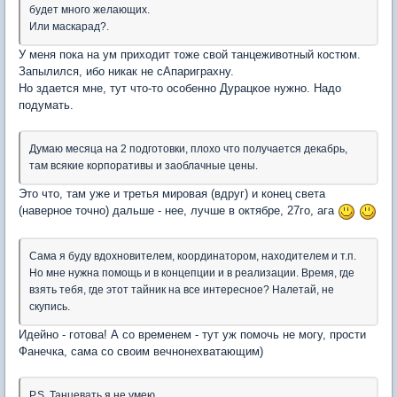
будет много желающих.
Или маскарад?.
У меня пока на ум приходит тоже свой танцеживотный костюм.
Запылился, ибо никак не сАпариграхну.
Но здается мне, тут что-то особенно Дурацкое нужно. Надо
подумать.
Думаю месяца на 2 подготовки, плохо что получается декабрь,
там всякие корпоративы и заоблачные цены.
Это что, там уже и третья мировая (вдруг) и конец света
(наверное точно) дальше - нее, лучше в октябре, 27го, ага
Сама я буду вдохновителем, координатором, находителем и т.п.
Но мне нужна помощь и в концепции и в реализации. Время, где
взять тебя, где этот тайник на все интересное? Налетай, не
скупись.
Идейно - готова! А со временем - тут уж помочь не могу, прости
Фанечка, сама со своим вечнонехватающим)
P.S. Танцевать я не умею