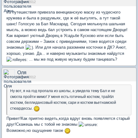
26 сен 2012
Из путешествия привезла венецианскую маску из чудесного
кружева и была в раздумьях, где ж её выгулять, а тут такой
шанс! Голосую за Бал Маскарад. Сегодня мелькнула шальная
мысль, а можно ведь бал устроить в самом настоящем Дворце!
Как вариант уютный Дворец в Усадьбе Кусково или если быть
совсем дерзкими – Замок с приведениями, тоже водится среди
знакомых
. Или для начала разомнем косточки в ДК? Анют,
хорошо, узнаю. Да... и наверно музыканты знакомые найдутся
... мы же под живую музыку будем танцевать?
Оля
26 сен 2012
Ну вот, я на год пропала из школы, а увидела тему Бал и не
смогла пройти мимо! У меня есть готичный костюм, трайбл
костюм, беллидансовый костюм, сари и костюм вьетнамской
стюардессы.
Привет!Как приятно видеть,когда вдруг вновь появляется старый
друг!Скажешь мы с тобой не знакомы
Возможно,но ощущение такое