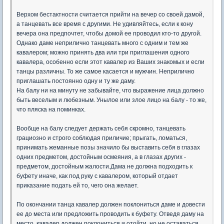
Верхом бестактности считается прийти на вечер со своей дамой,
а танцевать все время с другими. Не удивляйтесь, если к кону
вечера она предпочтет, чтобы домой ее проводил кто-то другой.
Однако даме неприлично танцевать много с одним и тем же
кавалером; можно принять два или три приглашения одного
кавалера, особенно если этот кавалер из Ваших знакомых и если
танцы различны. То же самое касается и мужчин. Неприлично
приглашать постоянно одну и ту же даму.
На балу ни на минуту не забывайте, что выражение лица должно
быть веселым и любезным. Унылое или злое лицо на балу - то же,
что пляска на поминках.
Вообще на балу следует держать себя скромно, танцевать
грациозно и строго соблюдая приличие; прыгать, ломаться,
принимать жеманные позы значило бы выставить себя в глазах
одних предметом, достойным осмеяния, а в глазах других -
предметом, достойным жалости.Дама не должна подходить к
буфету иначе, как под руку с кавалером, который отдает
приказание подать ей то, чего она желает.
По окончании танца кавалер должен поклониться даме и довести
ее до места или предложить проводить к буфету. Отведя даму на
место, кавалер должен поклониться и отойти, но не оставаться