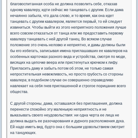
благовоспитанная особа не должна позволить себе, отказав
одному кавалеру, идти сейчас же танцевать с другим. Если дама
нечаянно забыла, что дала слово, и то время, как она идет
танцевать с другим кавалером, является первый, то ей следует
извиниться. Чтобы выйти из этого неприятного положения лучше
всего совсем отказаться от танца или же предоставить первому
кавалеру танцевать с ней другой танец. Во всяком случае
положение это очень неловко и неприятно, и дамы должны были
бы его избегать, записывая имена приглашавших ее кавалеров на
особенных карточках разного вида и устройства, смотря по моде,
висящих на цепочке веера или пристегнутых крючком к лифу.
Пригласить даму и забыть потом об этом, не только самая
непростительная невежливость, но просто грубость со стороны
кавалера; в подобном случае он совершенно справедливо
навлекает на себя гнев приглашенной и строгое порицание всего
общества.
С другой стороны, дама, оставшаяся без приглашения, должна
перенести спокойно эту маленькую неприятность и не
выказывать своего неудовольствия: ни одна черта ее лица не
должна выдать ее разочарования и дурного расположения духа.
Ей надо иметь вид, будто она с большим удовольствием смотрит
на танцующих.