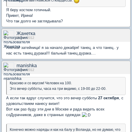
... и костюм вьетнамской стюардессы.
Я беру костюм готичный.
Привет, Ирина!
Что так долго не заглядывала?
Жанетка
25 сен 2012
Анечка! затейница! я за начало декабря! танец, а что танец.. у
нас есть танец дурака!!! бальный танец дурака....
manishka
25 сен 2012
Красиво и со вкусом! Человек на 100.
Это вечер субботы, часа на три видимо, с 19-00 до 22-00.
А если так вдруг случится, что это вечер субботы
27 октября
, с
удовольствием нанесу визит!
Вот как раз буду эти дни в Москве и рада видеть всех
соДурачников, даже в странных одеждах
Конечно можно наряды и как на балу у Воланда, но не думаю, что