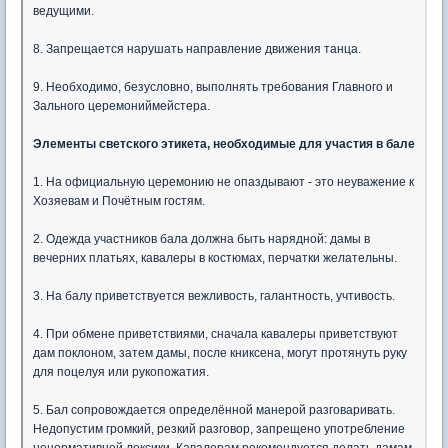
ведущими.
8. Запрещается нарушать направление движения танца.
9. Необходимо, безусловно, выполнять требования Главного и
Зального церемониймейстера.
Элементы светского этикета, необходимые для участия в бале
1. На официальную церемонию не опаздывают - это неуважение к
Хозяевам и Почётным гостям.
2. Одежда участников бала должна быть нарядной: дамы в
вечерних платьях, кавалеры в костюмах, перчатки желательны.
3. На балу приветствуется вежливость, галантность, учтивость.
4. При обмене приветствиями, сначала кавалеры приветствуют
дам поклоном, затем дамы, после книксена, могут протянуть руку
для поцелуя или рукопожатия.
5. Бал сопровождается определённой манерой разговаривать.
Недопустим громкий, резкий разговор, запрещено употребление
ненормативной лексики. Кавалерам рекомендуется делать дамам