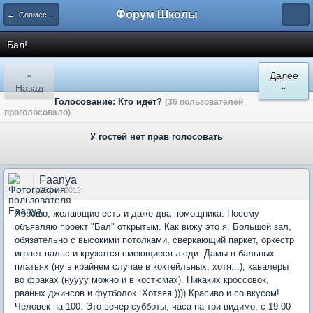
Форум Школы
← Совместные проекты
Бал!..
«
Далее
Назад
»
Голосование: Кто идет?
(36 пользователей
проголосовало)
У гостей нет прав голосовать
Faanya
25 сен 2012
Хорошо, желающие есть и даже два помощника. Посему
объявляю проект "Бал" открытым. Как вижу это я. Большой зал,
обязательно с высокими потолками, сверкающий паркет, оркестр
играет вальс и кружатся смеющиеся люди. Дамы в бальных
платьях (ну в крайнем случае в коктейльных, хотя...), кавалеры
во фраках (нуууу можно и в костюмах). Никаких кроссовок,
рваных джинсов и футболок. Хотяяя )))) Красиво и со вкусом!
Человек на 100. Это вечер субботы, часа на три видимо, с 19-00