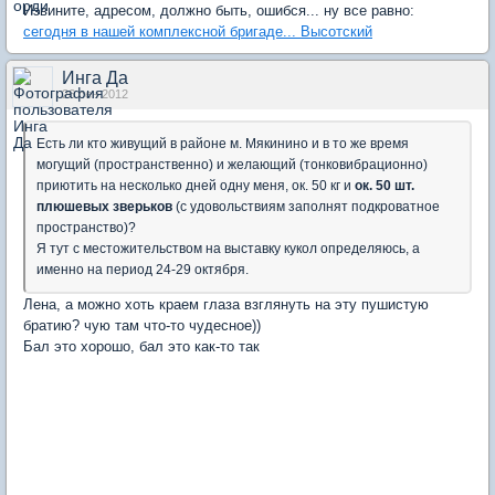
Извините, адресом, должно быть, ошибся... ну все равно:
сегодня в нашей комплексной бригаде... Высотский
Инга Да
26 сен 2012
Есть ли кто живущий в районе м. Мякинино и в то же время
могущий (пространственно) и желающий (тонковибрационно)
приютить на несколько дней одну меня, ок. 50 кг и
ок. 50 шт.
плюшевых зверьков
(с удовольствиям заполнят подкроватное
пространство)?
Я тут с местожительством на выставку кукол определяюсь, а
именно на период 24-29 октября.
Лена, а можно хоть краем глаза взглянуть на эту пушистую
братию? чую там что-то чудесное))
Бал это хорошо, бал это как-то так