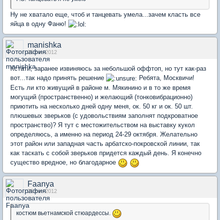
Ну не хватало еще, чтоб и танцевать умела...зачем класть все
яйца в одну Фаню!
manishka
25 сен 2012
Кстати, заранее извиняюсь за небольшой оффтоп, но тут как-раз
вот...так надо принять решение
Ребята, Москвичи!
Есть ли кто живущий в районе м. Мякинино и в то же время
могущий (пространственно) и желающий (тонковибрационно)
приютить на несколько дней одну меня, ок. 50 кг и ок. 50 шт.
плюшевых зверьков (с удовольствиям заполнят подкроватное
пространство)? Я тут с местожительством на выставку кукол
определяюсь, а именно на период 24-29 октября. Желательно
этот район или западная часть арбатско-покровской линии, так
как таскать с собой зверьков придется каждый день. Я конечно
существо вредное, но благодарное
Faanya
25 сен 2012
костюм вьетнамской стюардессы.