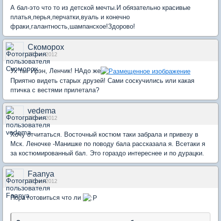
А бал-это что то из детской мечты.И обязательно красивые
платья,перья,перчатки,вуаль и конечно
фраки,галантность,шампанское!Здорово!
Скоморох
27 сен 2012
Ух ты! Ирэн, Ленчик! НАдо же
Приятно видеть старых друзей! Сами соскучились или какая
птичка с вестями прилетала?
vedema
27 сен 2012
Хочу отчитаться. Восточный костюм таки забрала и привезу в
Мск. Леночке -Манишке по поводу бала рассказала я. Всетаки я
за костюмированный бал. Это гораздо интереснее и по дурацки.
Faanya
27 сен 2012
Пора готовиться что ли