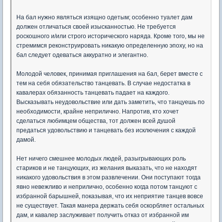
На бал нужно являться изящно одетым; особенно туалет дам
должен отличаться своей изысканностью. Не требуется
роскошного и/или строго исторического наряда. Кроме того, мы не
стремимся реконструировать никакую определенную эпоху, но на
бал следует одеваться аккуратно и элегантно.
Молодой человек, принимая приглашения на бал, берет вместе с
тем на себя обязательство танцевать. В случае недостатка в
кавалерах обязанность танцевать падает на каждого.
Высказывать неудовольствие или дать заметить, что танцуешь по
необходимости, крайне неприлично. Напротив, кто хочет
сделаться любимцем общества, тот должен всей душой
предаться удовольствию и танцевать без исключения с каждой
дамой.
Нет ничего смешнее молодых людей, разыгрывающих роль
стариков и не танцующих, из желания выказать, что не находят
никакого удовольствия в этом развлечении. Они поступают тогда
явно невежливо и неприлично, особенно когда потом танцуют с
избранной барышней, показывая, что их неприятие танцев вовсе
не существует. Такая манера держать себя оскорбляет остальных
дам, и кавалер заслуживает получить отказ от избранной им