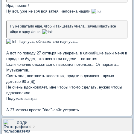
Ира, привет!
Ну вот, уже не зря вся затея, человека нашли
Ну не хватало еще, чтоб и танцевать умела...зачем класть все
яйца в одну Фаню!
Научусь, обязательно научусь...
А вот по поводу 27 октября не уверена, в ближайшие выхи меня в
городе не будет, это всего три недели... остается...
Если конечно отказаться от высоких потолков... От паркета...
Музыкантов...
Снять зал, поставить кассетник, придти в джинсах - прямо
детство 90-х ))))
Не очень вдохновляет, мне чтобы что-то сделать, нужно чтобы
вдохновляло.
Подумаю завтра.
А 27 можем просто "бал"-лайт устроить.
орди
26 сен 2012