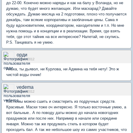
до 22-00. Конечно можно наряды и как на балу у Воланда, но не
думаю, что будет много желающих. Или маскарад? Давайте
обсуждать. Думаю месяца на 2 подготовки, плохо что получается
декабрь, там всякие корпоративы и заоблачные цены. Сама я
буду вдохновителем, координатором, находителем и т.п. Но мне
нужна помощь и в концепции и в реализации. Время, где взять
тебя, где этот тайник на все интересное? Налетай, не скупись.
P.S. Танцевать я не умею.
орди
25 сен 2012
Анька, ты дьявол, ни Курлова, ни Админа на тебя нету! Это ж
чистой воды очник!
vedema
25 сен 2012
Костюмы можно сшить и смастерить из подручных средств.
Красивые. Маски тоже оч интересно. Я только восточные умею, а
вот бальные.. А по поводу даты можно до начала новогодних
праздников или после них. Например в начале или середине
января. Можно так же продумать стиль в котором будет
проходить бал. А так же небольшое шоу из самих участников, что