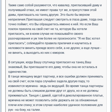
Также само собой разумеется, что кавалер, пригласивший даму и
получивший отказ, не имеет права тут же, в присутствии этой
дамы, приглашать на танец другую. Это было бы верхом
неприличия.Приглашая следует смотреть в глаза даме, тогда она
точно поймет, что Вы обращаетесь именно к ней. Но если Ваш
поклон приняла на свой счет не та, которую Вы хотели
пригласить, ни в коем случае не показывайте своего
разочарования и уж тем более не произносите: "Я не Вас хотел
пригласить"; соблюдайте правила приличия и научитесь в
неловкости винить прежде всего себя, а не других; а еще лучше -
не винить, а выходить из них с юмором.
В ситуации, когда Вашу спутницу пригласил на танец Ваш
знакомый, Вы приглашаете его даму, чтобы она не осталась в
одиночестве.
В танце женщину ведет партнер, и все ошибки должен принимать
на свой счет; если пара случайно задела другую пару, то
извиняется мужчина - ведь он ведущий. Во время танца партнеры
не должны быть слишком далеки друг от друга, но и не должны
прижиматься. Танцуя с дамой, одетой в декольтированное платье,
мужчина не может позволить себе держать ее за обнаженные
плечи или спину; в этом случае наиболее удачное положение для
рук - на боку, на талии.