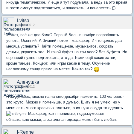
нибудь тематичексое. И еще я тут подумала, а ведь за это время
и гости смогут подготовиться, и понаехать, и поналететь )))
Lvitsa
25 сен 2012
Может, всё же два бала? Первый Бал - в ноябре попробовать
успеть, Осенний. А Зимний потом - маскарад. И что целых два
месяца успевать? Найти помещение, музыкантов, собрать
деньги, украсить зал. И какой буфет на три часа? Без буфета. Но
сценарий нужно подготовить, это да. Если ещё какие затеи,
кроме танцев. Концерт, или игры какие в тему. Обучение
несложному танцу прямо на месте. Как-то так?
Аленушка
25 сен 2012
Я за декабрь, можно на начало декабря наметить. 100 человек -
это круто. Можно и поменьше, я думаю. Шить я не умею, но у
меня есть много красивых платьев, а их нужно куда-то одевать.
Маскарад, как я понимаю, подразумевает
обязательно маски, а остальная одежда может быть любая.
I-Renne