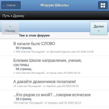
Форум Школы
← Список категорий
Путь к Дураку
«
Далее
Назад
»
Тем в этом форуме
В начале было СЛОВО
90 страниц
1 780 ответов: Последний - от Григорий Курлов, июл 04 2026 14:00
Близкие Школе направления, учения,
системы
56 страниц
1 119 ответов: Последний - от Sania, июн 25 2026 22:15
А давайте дракончиков полапаем!
14 ответов: Последний - от Акробат, дек 03 2025 00:01
...Кто рядом со мной? ...говорим всяческое
38 страниц
744 ответов: Последний - от esseges, май 25 2025 18:12