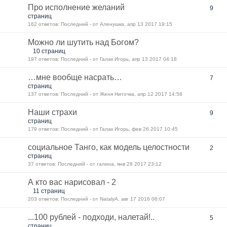
Про исполнение желаний
9
страниц
162 ответов: Последний - от Аленушка, апр 13 2017 19:15
Можно ли шутить над Богом?
10 страниц
197 ответов: Последний - от Галак Игорь, апр 13 2017 04:18
…мне вообще насрать…
7
страниц
137 ответов: Последний - от Женя Ниточка, апр 12 2017 14:58
Наши страхи
9
страниц
179 ответов: Последний - от Галак Игорь, фев 26 2017 10:45
социальное Танго, как модель целостности
2
страниц
37 ответов: Последний - от галина, янв 28 2017 23:12
А кто вас нарисовал - 2
11 страниц
203 ответов: Последний - от NatalyA, авг 17 2016 06:07
...100 рублей - подходи, налетай!..
5
страниц