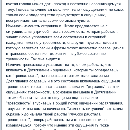
пустая голова может дать проход к постоянно наполняющемуся
телу. Голова наполняется мыслями, тело - ощущениями, не само,
только если владелец тела присутствует в ощущениях,
воспринимает сигналы всеми органами чувств.
Начинать изменять ситуацию в Школе предлагается не с
ситуации, а изнутри себя, есть тревожность, которая работает,
значит кнопка управления всем состоянием и ситуацией
находится именно у тревожности, она рулит, пустота головы в
которую залетают песни и фразы может незаметно превращаться
в трансовое состояние, где хозяин - глубокое состояние
тревожности. Так мне видится.
Наличие тревожности указывает на то, с чем работать, что
включать в Дотягивание - ощущения, которые ты определяешь
как "тревожность", ты тянешься в тонком теле, состояние
Дотягивания создаешь и в это состояние включаешь ощущения
тревожности, то есть часть своего внимания "держишь" на этих
ощущениях тревожности, а основное внимание в Дотягивании,
таким образом ты чистые ощущения под названием
"тревожность" впускаешь в общий поток ощущений растягивания,
тянутия - и тем самым начинаешь "изменять ситуацию" вот таким
образом:- до начала твоей работы "глубоко работала
тревожность", теперь работаешь ты и от тревожности не
избавляешься, потому что именно эти ощущения ты тоже