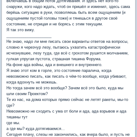
включаешь в общий поток Дотягивания. И здесь нет кого-то
снаружи, кого надо ждать, чтоб он пришёл и изменил, здесь сама
берёшь ситуацию в руки, позволяешь быть всем ощущениям (и
ощущениям пустой головы тоже) и тянешься в другое своё
состояние, не отрицая и не борясь с этим текущим.
Я так это вижу.
_____________________
Не знаю, надо ли мне писать свои варианты ответов на вопросы,
словно я черезчур лезу, пытаюсь ухватить катастрофически
исчезнувшее, лезу туда, где всё с грохотом рушится молчанием,
гулкая упругая пустота, страшная тишина Форума.
На фоне ада войны, ада и внешнего и внутреннего.
Я знаю этот ком в горле, это состояние паралича, когда
невозможно писать, как писать о чём-то вообще, когда убивают,
когда вдохнуть не можешь.
Но тогда зачем всë это вообще? Зачем всë это было, куда мы
шли своим Проектом?
Те из нас, на дома которых прямо сейчас не летят ракеты, мы-то
где?
Невозможно не сходить с ума от боли и ада, ада взрывов и ада
тишины тут
где мы.
а где мы? куда дотягиваемся...
Сегодня плачу, слезы не закончились, как вчера было, и пусть не