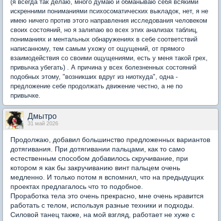
(я всегда так делаю, много думаю и обманываю себя всякими
искренними пониманиями психосоматических выкладок, нет, я не
имею ничего против этого направления исследования человеком
своих состояний, но я залипаю во всех этих анализах таблиц,
пониманиях и ментальных обнаружениях в себе соответствий
написанному, тем самым ухожу от ощущений, от прямого
взаимодействия со своими ощущениями, есть у меня такой грех,
привычка убегать) . А причина у всех болезненных состояний
подобных этому, "возникших вдруг из ниоткуда", одна -
предложение себе продолжать движение честно, а не по
привычке.
Дмытро
31 май 2026
Продолжаю, добавил большинство предложенных вариантов
дотягивания. При дотягивании пальцами, как то само
естественным способом добавилось скручивание, при
котором я как бы закручиванию винт пальцем очень
медленно. И только потом я вспомнил, что на предыдущих
проектах предлагалось что то подобное.
Проработка тела это очень прекрасно, мне очень нравится
работать с телом, используя разные техники и подходы.
Силовой танец также, на мой взгляд, работает не хуже с