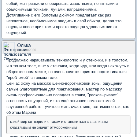
собой, мы привыкли оперировать известными, понятными и
объяснимыми точками, лучами, направлениями.
Дотягивание с его Золотым дюймом предлагает как раз
непонятное, необъяснимое вводить в свой обиход, делая это,
ощущая новое при этом и просто ощущая удовольствие от
ощущений.
Олька
03 июн 2026
Продолжаю нарабатывать технологию и у стеночки, и в толстом,
и в тонком теле, и не у стеночки, когда иду, или когда нахожусь в
общественном месте, но очень хочется приятно подотягиваться
"проблемой" в тонком теле.
Сейчас хожу на массаж шейно-воротниковой зоны, ощущения
самые благоприятные для практикования, мастер по массажу
очень профессионально попадает в точки, "расковыривает"
огненность ощущений, и это ещё активнее помогает моей
внутренней работе - учиться жить счастливо, вот именно так, как
об этом Марина
какой мир сотворили с таким и становиться счастливым
счастливым не значит отмороженным