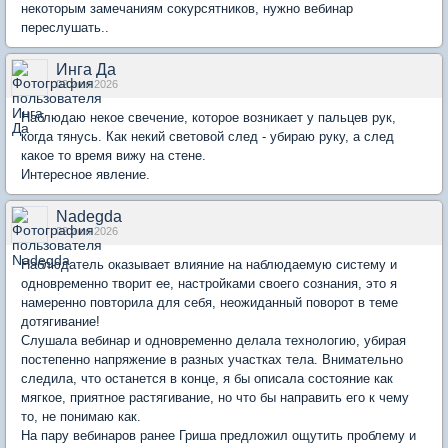
некоторым замечаниям сокурсятников, нужно вебинар
переслушать..
Инга Да
02 июн 2026
Наблюдаю некое свечение, которое возникает у пальцев рук,
когда тянусь. Как некий световой след - убираю руку, а след
какое то время вижу на стене.
Интересное явление.
Nadegda
02 июн 2026
Наблюдатель оказывает влияние на наблюдаемую систему и
одновременно творит ее, настройками своего сознания, это я
намеренно повторила для себя, неожиданный поворот в теме
дотягивание!
Слушала вебинар и одновременно делала технологию, убирая
постепенно напряжение в разных участках тела. Внимательно
следила, что останется в конце, я бы описала состояние как
мягкое, приятное растягивание, но что бы направить его к чему
то, не понимаю как.
На пару вебинаров ранее Гриша предложил ощутить проблему и