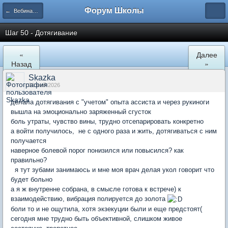
Форум Школы
← Вебинары Школы
Шаг 50 - Дотягивание
«
Далее
Назад
»
Skazka
31 май 2026
делала дотягивания с "учетом" опыта ассиста и через рукиноги
вышла на эмоционально заряженный сгусток
боль утраты, чувство вины, трудно отсепарировать конкретно
а войти получилось, не с одного раза и жить, дотягиваться с ним
получается
наверное болевой порог понизился или повысился? как
правильно?
я тут зубами занимаюсь и мне моя врач делая укол говорит что
будет больно
а я ж внутренне собрана, в смысле готова к встрече) к
взаимодействию, вибрация полируется до золота
боли то и не ощутила, хотя экзекуции были и еще предстоят(
сегодня мне трудно быть объективной, слишком живое