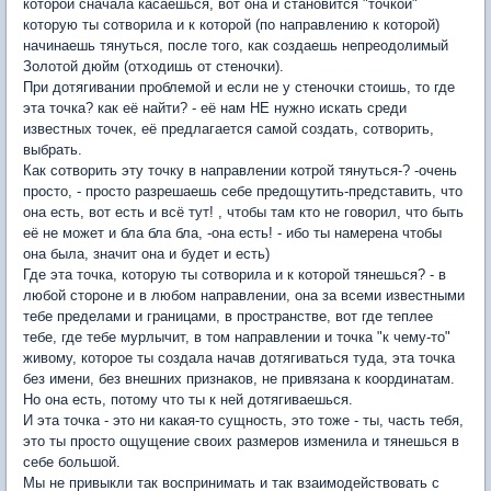
которой сначала касаешься, вот она и становится "точкой"
которую ты сотворила и к которой (по направлению к которой)
начинаешь тянуться, после того, как создаешь непреодолимый
Золотой дюйм (отходишь от стеночки).
При дотягивании проблемой и если не у стеночки стоишь, то где
эта точка? как её найти? - её нам НЕ нужно искать среди
известных точек, её предлагается самой создать, сотворить,
выбрать.
Как сотворить эту точку в направлении котрой тянуться-? -очень
просто, - просто разрешаешь себе предощутить-представить, что
она есть, вот есть и всë тут! , чтобы там кто не говорил, что быть
её не может и бла бла бла, -она есть! - ибо ты намерена чтобы
она была, значит она и будет и есть)
Где эта точка, которую ты сотворила и к которой тянешься? - в
любой стороне и в любом направлении, она за всеми известными
тебе пределами и границами, в пространстве, вот где теплее
тебе, где тебе мурлычит, в том направлении и точка "к чему-то"
живому, которое ты создала начав дотягиваться туда, эта точка
без имени, без внешних признаков, не привязана к координатам.
Но она есть, потому что ты к ней дотягиваешься.
И эта точка - это ни какая-то сущность, это тоже - ты, часть тебя,
это ты просто ощущение своих размеров изменила и тянешься в
себе большой.
Мы не привыкли так воспринимать и так взаимодействовать с