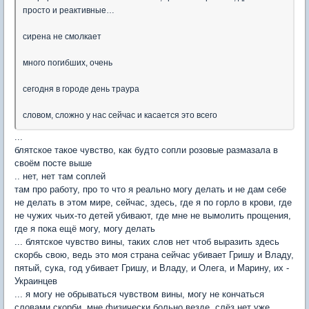
просто и реактивные…
сирена не смолкает
много погибших, очень
сегодня в городе день траура
словом, сложно у нас сейчас и касается это всего
...
блятское такое чувство, как будто сопли розовые размазала в
своём посте выше
.. нет, нет там соплей
там про работу, про то что я реально могу делать и не дам себе
не делать в этом мире, сейчас, здесь, где я по горло в крови, где
не чужих чьих-то детей убивают, где мне не вымолить прощения,
где я пока ещё могу, могу делать
... блятское чувство вины, таких слов нет чтоб выразить здесь
скорбь свою, ведь это моя страна сейчас убивает Гришу и Владу,
пятый, сука, год убивает Гришу, и Владу, и Олега, и Марину, их -
Украинцев
... я могу не обрываться чувством вины, могу не кончаться
словами скорби, мне физически больно везде, слëз нет уже...,