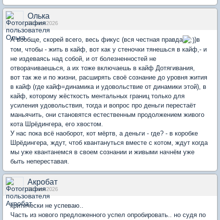
Олька
01 июн 2026
А вообще, скорей всего, весь фикус (вся честная правда
)в
том, чтобы - жить в кайф, вот как у стеночки тянешься в кайф,- и
не издеваясь над собой, и от болезненностей не
отворачиваешься, а их тоже включаешь в кайф Дотягивания,
вот так же и по жизни, расширять своё сознание до уровня жития
в кайф (где кайф=динамика и удовольствие от динамики этой), в
кайф, которому жёсткость ментальных границ только для
усиления удовольствия, тогда и вопрос про деньги перестаёт
маньячить, они становятся естественным продолжением живого
кота Шрёдингера, его хвостом.
У нас пока всё наоборот, кот мёртв, а деньги - где? - в коробке
Шрёдингера, ждут, чтоб квантануться вместе с котом, ждут когда
мы уже квантанемся в своем сознании и живыми начнём уже
быть непереставая.
Акробат
01 июн 2026
критически не успеваю..
Часть из нового предложенного успел опробировать.. но судя по