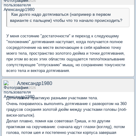
01 июн 2026
Как долго надо дотягиваться (например в первом
варианте с пальцем) чтобы что то начало происходить?
У меня состояние "достаточности" и переход к следующему
"положению" дотягивания наступает, когда получается полное
сосредоточение на месте включающее в себя крайнюю точку
моего тела, пространство золотого дюйма и точки дотягивания,
при этом во всех этих областях ощущается тепло/покалывание
сопутствующее "отпусканию" мышц, но сохранению тонусности
всего тела и вектора дотягивания.
Александр1980
01 июн 2026
Дотягивание практикую разными участками тела.
Очень понравилось выполнять дотягивание с разворотом на 360
градусов сохраняя золотой дюйм между участками головы (лоб-
виски-затылок).
Делал плавно, помня как советовал Гриша, и по другим
практикам на скручивание: сначала идут глазки (взгляд), потом
голова, потом шея и постепенно участки корпуса завершая