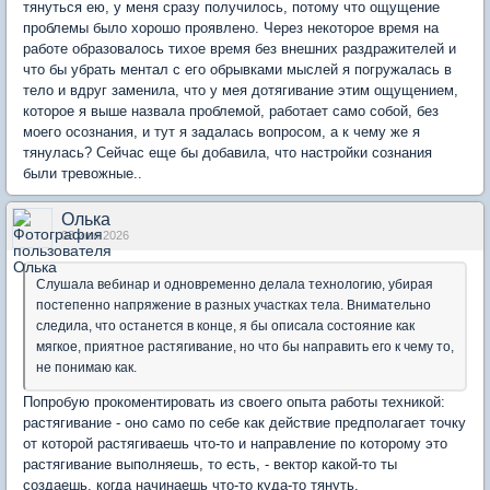
тянуться ею, у меня сразу получилось, потому что ощущение
проблемы было хорошо проявлено. Через некоторое время на
работе образовалось тихое время без внешних раздражителей и
что бы убрать ментал с его обрывками мыслей я погружалась в
тело и вдруг заменила, что у мея дотягивание этим ощущением,
которое я выше назвала проблемой, работает само собой, без
моего осознания, и тут я задалась вопросом, а к чему же я
тянулась? Сейчас еще бы добавила, что настройки сознания
были тревожные..
Олька
03 июн 2026
Слушала вебинар и одновременно делала технологию, убирая
постепенно напряжение в разных участках тела. Внимательно
следила, что останется в конце, я бы описала состояние как
мягкое, приятное растягивание, но что бы направить его к чему то,
не понимаю как.
Попробую прокоментировать из своего опыта работы техникой:
растягивание - оно само по себе как действие предполагает точку
от которой растягиваешь что-то и направление по которому это
растягивание выполняешь, то есть, - вектор какой-то ты
создаешь, когда начинаешь что-то куда-то тянуть.