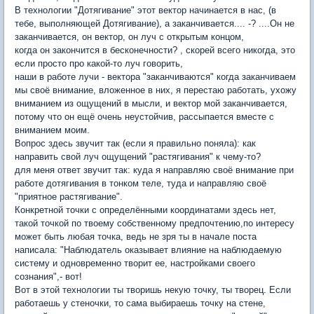
В технологии "Дотягивание" этот вектор начинается в нас, (в
тебе, выполняющей Дотягивание), а заканчивается.... -? ....Он не
заканчивается, он вектор, он луч с открытым концом,
когда он закончится в бесконечности? , скорей всего никогда, это
если просто про какой-то луч говорить,
наши в работе лучи - вектора "заканчиваются" когда заканчиваем
мы своё внимание, вложенное в них, я перестаю работать, ухожу
вниманием из ощущений в мысли, и вектор мой заканчивается,
потому что он ещё очень неустойчив, рассыпается вместе с
вниманием моим.
Вопрос здесь звучит так (если я правильно поняла): как
направить свой луч ощущений "растягивания" к чему-то?
для меня ответ звучит так: куда я направляю своё внимание при
работе дотягивания в тонком теле, туда и направляю своё
"приятное растягивание".
Конкретной точки с определёнными координатами здесь нет,
такой точкой по твоему собственному предпочтению,по интересу
может быть любая точка, ведь не зря ты в начале поста
написала: "Наблюдатель оказывает влияние на наблюдаемую
систему и одновременно творит ее, настройками своего
сознания",- вот!
Вот в этой технологии ты творишь некую точку, ты творец. Если
работаешь у стеночки, то сама выбираешь точку на стене,