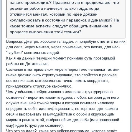
начало происходить? Правильно ли я предполагаю, что
реальная работа начнется только тогда, когда
отключится ментал, который по идее должен
коллапсировать в состоянии парадокса и динамики? На
какие тонкие аспекты следует обращать внимание в
процессе выполнения этой техники?
Вопросы, Дмытро, хорошие ты задал, я попробую ответить на них
для себя, через ментал, через понимание, это важно, для нас-
"глубоко" ментальных людей.
Как я на данный текущий момент понимаю суть проводимой
работы по Дотягиванию:
Сознание в материальном мире и через тело человека так или
иначе должно быть структурировано, это свойство и рабочее
состояние всех материальных точек - иметь координаты,
принадлежать структуре какой-либо.
Чем у обычного нейротипичного человека структурировано
сознание? - вероятно какой-то идеей, любой, которая для него
служит внешней точкой опоры и которая помогает человеку
определять себя, идентифицировать, не теряться для самого
себя и выстраивать взаимодействие с собой и окружающим
миром в рамках этой, выбранной им для себя (или навязанной
ему) идее (структуре сознания).
Что это за идея?, какая это бейсик-программа, которая ведёт