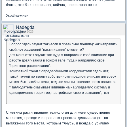
блять, что бы я не писала, сейчас, - все слова не те
Україна-живи
Nadegda
04 июн 2026
Вопрос здесь звучит так (если я правильно поняла): как направить
свой луч ощущений "растягивания" к чему-то?
для меня ответ звучит так: куда я направляю своё внимание при
работе дотягивания в тонком теле, туда и направляю своё
"приятное растягивание".
Конкретной точки с определёнными координатами здесь нет,
такой точкой по твоему собственному предпочтению,по интересу
может быть любая точка, ведь не зря ты в начале поста написала:
"Наблюдатель оказывает влияние на наблюдаемую систему и
одновременно творит ее, настройками своего сознания",- вот!
С мягким растягиванием технология для меня существенно
меняется, прежде и в прошлых проектах делала акцент на
вытяжении того места, которым тянусь, и всегда с усилием,