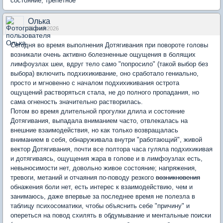
состояние, трепетное
Олька
31 май 2026
Сегодня во время выполнения Дотягивания при повороте головы
возникали очень активно болезненные ощущения в болящих
лимфоузлах шеи, вдруг тело само "попросило" (такой выбор без
выбора) включить подхихикивание, оно сработало гениально,
просто и мгновенно с началом подхихикивания острота
ощущений растворяться стала, не до полного пропадания, но
сама огненость значительно растворилась.
Потом во время длительной прогулки длила и состояние
Дотягивания, выпадала вниманием часто, отвлекалась на
внешние взаимодействия, но как только возвращалась
вниманием в себя, обнаруживала внутри "работающий", живой
вектор Дотягивания, почти все полтора часа гуляла подхихикивая
и дотягиваясь, ощущения жара в голове и в лимфоузлах есть,
невыносимости нет, довольно живое состояние; напряжения,
тревоги, метаний и отчаяния по-поводу резкого
возникновения
обнажения боли нет, есть интерес к взаимодействию, чем и
занимаюсь, даже впервые за последнее время не полезла в
таблицу психосоматики, чтобы объяснить себе "причину" и
опереться на повод схилять в обдумывание и ментальные поиски