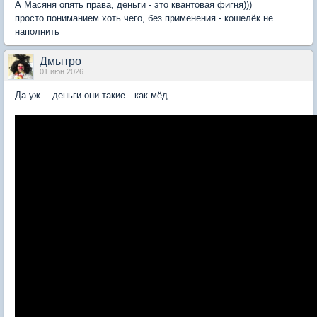
А Масяня опять права, деньги - это квантовая фигня)))
просто пониманием хоть чего, без применения - кошелёк не
наполнить
Дмытро
01 июн 2026
Да уж….деньги они такие…как мёд