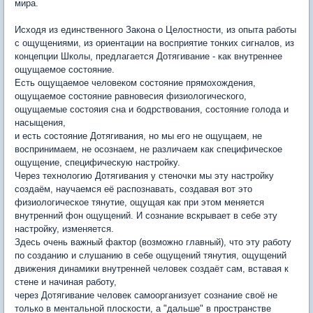
мира.
Исходя из единственного Закона о Целостности, из опыта работы
с ощущениями, из ориентации на восприятие тонких сигналов, из
концепции Школы, предлагается Дотягивание - как внутреннее
ощущаемое состояние.
Есть ощущаемое человеком состояние прямохождения,
ощущаемое состояние равновесия физиологического,
ощущаемые состояия сна и бодрствования, состояние голода и
насыщения,
и есть состояние Дотягивания, но мы его не ощущаем, не
воспринимаем, не осознаем, не различаем как специфическое
ощущение, специфическую настройку.
Через технологию Дотягивания у стеночки мы эту настройку
создаём, научаемся её распознавать, создавая вот это
физиологическое тянутие, ощущая как при этом меняется
внутренний фон ощущений. И сознание вскрывает в себе эту
настройку, изменяется.
Здесь очень важный фактор (возможно главный), что эту работу
по созданию и слушанию в себе ощущений тянутия, ощущений
движения динамики внутренней человек создаёт сам, вставая к
стене и начиная работу,
через Дотягивание человек самоорганизует сознание своё не
только в ментальной плоскости, а "дальше" в пространстве