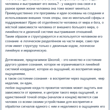
человека и выстраивает его жизнь? - у каждого она своя и в
разное время жизни человека она тоже может меняться.
Преимущественно эти программы и идеи основаны на создании и
использовании внешних точек опоры, они из ментальной сферы и
поддерживают Идею об отделённости человека от мира и бога, о
жёсткой зависимости человека от внешнего большого мира, о
линейности и двоичной системе выстраивания отношений.
Таким образом и структурируется и используется человеком его
сознание -в логическом разделённом на части мире, само при
этом имеет структуру только с двоичным кодом, логически
линейную и иерархическую.
Дотягивание, предлагаемое Школой, - это качество и состояние
другого уровня сознания, которое не ограничивается линейной
системой координат, которое из ощущений, из восприятия мира
ощущениями,
в таком состоянии сознания - в восприятии через ощущения, -мир
неделим, он един,
любое ощущение когда-то прожитое человек может ощутить вне
зависимости от времени, и центром такого мира ощущений, и
единственной точкой опоры (началом и концом) является сам
человек со всеми своими устройствами для восприятия и
обработки сигналов единого с ним и неделимого в ощущениях его