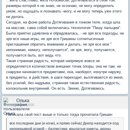
...жить счастливо, жить по-божески, Дотягиваться в себе той,
размеры которой я не знаю, не осознаю, не могу определить
умом, но ощущать и познавать -могу, и не могу теперь уже этого
не делать.
Сегодня, на фоне работы Дотягивания в тонком теле, когда шла
на массаж, сама собой включилась технология "Пишу пальцем".
Была приятно удивлена и обрадовалась, - не зря все подходы, не
зря все наши игры, не зря все Гришины сотнитысячные
приглашения обратить внимание и делать, не зря все мои "
непонимаю, немогу, неполучается", не зря, могу, получается,
получается быть, вот ведь что.
Такая странная радость, которая напрямую вовсе не
определяется количеством внешних точек опоры, она не там, не
снаружи начинается предметами, она, наоборот, изнутри наружу,
в предметы, в действия, в шаги переходит, вытягивается из меня,
без усилий, без надрыва, странная такая естественная радость,
колокольчик внутренний. Он есть. Звеню, Дотягиваюсь.
Олька
03 июн 2026
Написала свой пост выше и только тогда прочитала Гришин
все последние дни (и ночи), и прямо сейчас Днепр находится под
непрерывной атакой – баллистика, крылатые ракеты, дроны