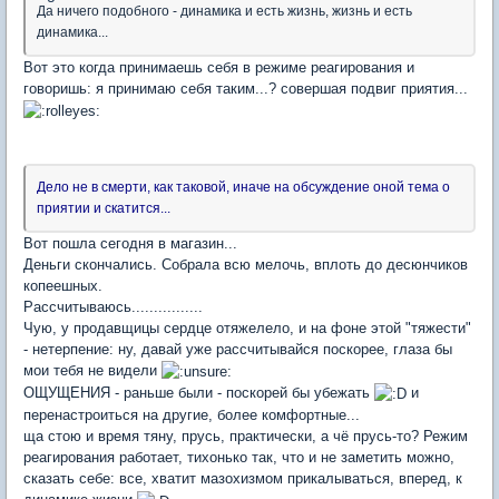
Да ничего подобного - динамика и есть жизнь, жизнь и есть
динамика...
Вот это когда принимаешь себя в режиме реагирования и
говоришь: я принимаю себя таким...? совершая подвиг приятия...
Дело не в смерти, как таковой, иначе на обсуждение оной тема о
приятии и скатится...
Вот пошла сегодня в магазин...
Деньги скончались. Собрала всю мелочь, вплоть до десюнчиков
копеешных.
Рассчитываюсь................
Чую, у продавщицы сердце отяжелело, и на фоне этой "тяжести"
- нетерпение: ну, давай уже рассчитывайся поскорее, глаза бы
мои тебя не видели
ОЩУЩЕНИЯ - раньше были - поскорей бы убежать
и
перенастроиться на другие, более комфортные...
ща стою и время тяну, прусь, практически, а чё прусь-то? Режим
реагирования работает, тихонько так, что и не заметить можно,
сказать себе: все, хватит мазохизмом прикалываться, вперед, к