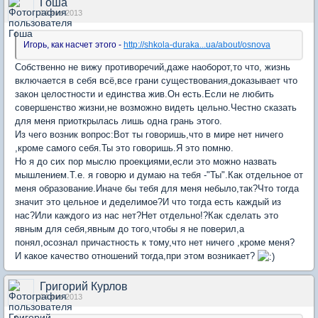
Гоша
14 янв 2013
Игорь, как насчет этого -
http://shkola-duraka...ua/about/osnova
Собственно не вижу противоречий,даже наоборот,то что, жизнь
включается в себя всё,все грани существования,доказывает что
закон целостности и единства жив.Он есть.Если не любить
совершенство жизни,не возможно видеть цельно.Честно сказать
для меня приоткрылась лишь одна грань этого.
Из чего возник вопрос:Вот ты говоришь,что в мире нет ничего
,кроме самого себя.Ты это говоришь.Я это помню.
Но я до сих пор мыслю проекциями,если это можно назвать
мышлением.Т.е. я говорю и думаю на тебя -"Ты".Как отдельное от
меня образование.Иначе бы тебя для меня небыло,так?Что тогда
значит это цельное и деделимое?И что тогда есть каждый из
нас?Или каждого из нас нет?Нет отдельно!?Как сделать это
явным для себя,явным до того,чтобы я не поверил,а
понял,осознал причастность к тому,что нет ничего ,кроме меня?
И какое качество отношений тогда,при этом возникает?
Григорий Курлов
14 янв 2013