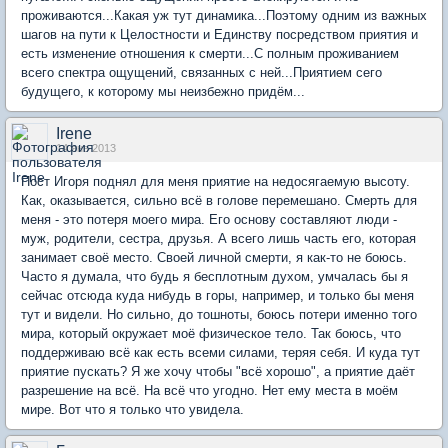
проживаются...Какая уж тут динамика...Поэтому одним из важных
шагов на пути к Целостности и Единству посредством приятия и
есть изменение отношения к смерти...С полным проживанием
всего спектра ощущений, связанных с ней...Приятием сего
будущего, к которому мы неизбежно придём...
Irene
14 янв 2013
Пост Игоря поднял для меня приятие на недосягаемую высоту.
Как, оказывается, сильно всё в голове перемешано. Смерть для
меня - это потеря моего мира. Его основу составляют люди -
муж, родители, сестра, друзья. А всего лишь часть его, которая
занимает своё место. Своей личной смерти, я как-то не боюсь.
Часто я думала, что будь я бесплотным духом, умчалась бы я
сейчас отсюда куда нибудь в горы, например, и только бы меня
тут и видели. Но сильно, до тошноты, боюсь потери именно того
мира, который окружает моё физическое тело. Так боюсь, что
поддерживаю всё как есть всеми силами, теряя себя. И куда тут
приятие пускать? Я же хочу чтобы "всё хорошо", а приятие даёт
разрешение на всё. На всё что угодно. Нет ему места в моём
мире. Вот что я только что увидела.