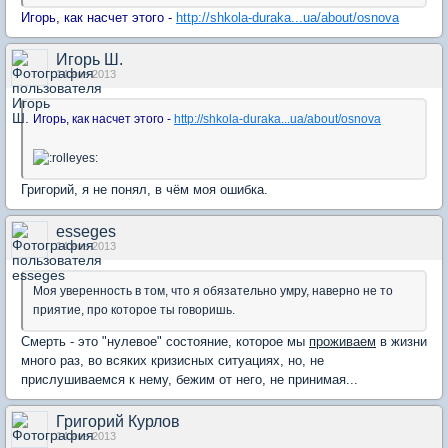
Игорь, как насчет этого -
http://shkola-duraka...ua/about/osnova
Игорь Ш.
14 янв 2013
Игорь, как насчет этого -
http://shkola-duraka...ua/about/osnova
Григорий, я не понял, в чём моя ошибка.
esseges
14 янв 2013
Моя уверенность в том, что я обязательно умру, наверно не то
приятие, про которое ты говоришь.
Смерть - это "нулевое" состояние, которое мы
проживаем
в жизни
много раз, во всяких кризисных ситуациях, но, не
прислушиваемся к нему, бежим от него, не принимая...
Григорий Курлов
14 янв 2013