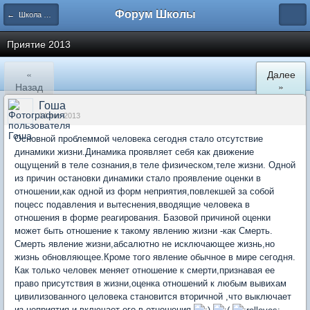
Форум Школы
← Школа Холистического Сознания
Приятие 2013
«
Далее
Назад
»
Гоша
14 янв 2013
Основной проблеммой человека сегодня стало отсутствие
динамики жизни.Динамика проявляет себя как движение
ощущений в теле сознания,в теле физическом,теле жизни. Одной
из причин остановки динамики стало проявление оценки в
отношении,как одной из форм неприятия,повлекшей за собой
поцесс подавления и вытеснения,вводящие человека в
отношения в форме реагирования. Базовой причиной оценки
может быть отношение к такому явлению жизни -как Смерть.
Смерть явление жизни,абсалютно не исключающее жизнь,но
жизнь обновляющее.Кроме того явление обычное в мире сегодня.
Как только человек меняет отношение к смерти,признавая ее
право присутствия в жизни,оценка отношений к любым вывихам
цивилизованного целовека становится вторичной ,что выключает
из неприятия и включает его в отношения