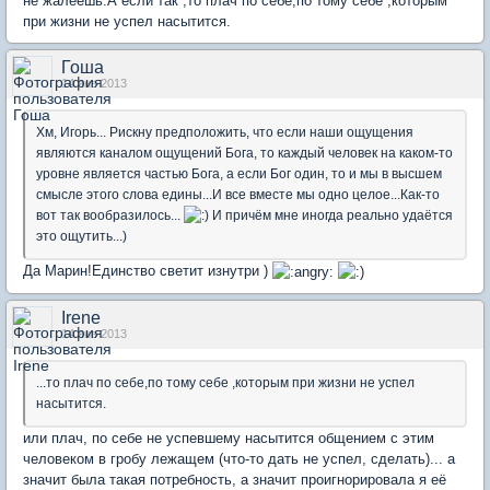
не жалеешь.А если так ,то плач по себе,по тому себе ,которым
при жизни не успел насытится.
Гоша
14 янв 2013
Хм, Игорь... Рискну предположить, что если наши ощущения
являются каналом ощущений Бога, то каждый человек на каком-то
уровне является частью Бога, а если Бог один, то и мы в высшем
смысле этого слова едины...И все вместе мы одно целое...Как-то
вот так вообразилось...
И причём мне иногда реально удаётся
это ощутить...)
Да Марин!Единство светит изнутри )
Irene
14 янв 2013
...то плач по себе,по тому себе ,которым при жизни не успел
насытится.
или плач, по себе не успевшему насытится общением с этим
человеком в гробу лежащем (что-то дать не успел, сделать)... а
значит была такая потребность, а значит проигнорировала я её