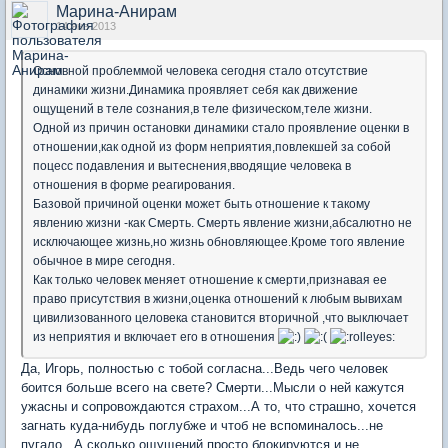
Марина-Анирам
14 янв 2013
Основной проблеммой человека сегодня стало отсутствие
динамики жизни.Динамика проявляет себя как движение
ощущений в теле сознания,в теле физическом,теле жизни.
Одной из причин остановки динамики стало проявление оценки в
отношении,как одной из форм неприятия,повлекшей за собой
поцесс подавления и вытеснения,вводящие человека в
отношения в форме реагирования.
Базовой причиной оценки может быть отношение к такому
явлению жизни -как Смерть. Смерть явление жизни,абсалютно не
исключающее жизнь,но жизнь обновляющее.Кроме того явление
обычное в мире сегодня.
Как только человек меняет отношение к смерти,признавая ее
право присутствия в жизни,оценка отношений к любым вывихам
цивилизованного целовека становится вторичной ,что выключает
из неприятия и включает его в отношения
Да, Игорь, полностью с тобой согласна...Ведь чего человек
боится больше всего на свете? Смерти...Мысли о ней кажутся
ужасны и сопровождаются страхом...А то, что страшно, хочется
загнать куда-нибудь поглубже и чтоб не вспоминалось...не
пугало...А сколько ощущений просто блокируются и не