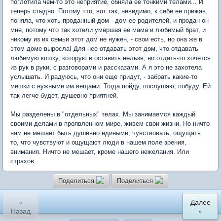
поглотила чем-то это неприятие, обняла ее тонкими телами... И
теперь стыдно. Потому что, вот так, невидимо, к себе ее прижав,
поняла, что хоть проданный дом - дом ее родителей, и продан он
мне, потому что так хотели умершая ее мама и любимый брат, и
никому из их семьи этот дом не нужен, - свои есть, но она же в
этом доме выросла! Для нее отдавать этот дом, что отдавать
любимую кошку, которую и оставить нельзя, но отдать-то хочется
из рук в руки, с разговорами и рассказами. А я это не захотела
услышать. И радуюсь, что они еще придут, - забрать какие-то
мешки с нужными им вещами. Тогда пойду, послушаю, побуду. Ей
так легче будет, душевно приятней.
Мы разделены в "отдельных" телах. Мы занимаемся каждый
своими делами в проявленном мире, живем свои жизни. Но ничто
нам не мешает быть душевно едиными, чувствовать, ощущать
то, что чувствуют и ощущают люди в нашем поле зрения,
внимания. Ничто не мешает, кроме нашего нежелания. Или
страхов.
Поделиться
Поделиться
«
Далее
Назад
»