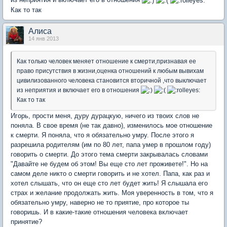
Как то так
Алиса
14 янв 2013
Как только человек меняет отношение к смерти,признавая ее
право присутствия в жизни,оценка отношений к любым вывихам
цивилизованного человека становится вторичной ,что выключает
из неприятия и включает его в отношения
Как то так
Игорь, прости меня, дуру дурацкую, ничего из твоих слов не
поняла. В свое время (не так давно), изменилось мое отношение
к смерти. Я поняла, что я обязательно умру. После этого я
разрешила родителям (им по 80 лет, папа умер в прошлом году)
говорить о смерти. До этого тема смерти закрывалась словами
"Давайте не будем об этом! Вы еще сто лет проживете!". Но на
самом деле никто о смерти говорить и не хотел. Папа, как раз и
хотел слышать, что он еще сто лет будет жить! Я слышала его
страх и желание продолжать жить. Моя уверенность в том, что я
обязательно умру, наверно не то приятие, про которое ты
говоришь. И в какие-такие отношения человека включает
принятие?