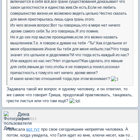
включается в себя всё,все грани существования,доказывает что
закон целостности и единства жив.Он есть.Если не любить
совершенство жизни,не возможно видеть цельно.Честно сказать
для меня приоткрылась лишь одна грань этого.
Из чего возник вопрос:Вот ты говоришь,что в мире нет ничего
,кроме самого себя.Ты это говоришь.Я это помню.
Но я до сих пор мыслю проекциями,если это можно назвать
мышлением.Т.е. я говорю и думаю на тебя -"Ты".Как отдельное от
меня образование.Иначе бы тебя для меня небыло,так?Что тогда
значит это цельное и деделимое?И что тогда есть каждый из нас?
Или каждого из нас нет?Нет отдельно!?Как сделать это явным
для себя,явным до того,чтобы я не поверил,а понял,осознал
причастность к тому,что нет ничего ,кроме меня?
И какое качество отношений тогда,при этом возникает?
Задавала такой же вопрос я одному человеку, и он ответил, то
же самое что говорит Гриша, продолжай практиковать, танцевать,
грести листья или что там ещё?
Дина
14 янв 2013
Написала
вот тут
про свое сегодняшнее неприятие человека. А
потом, когда увидела, что Галя идет ко мне, ключи несет, как-то...