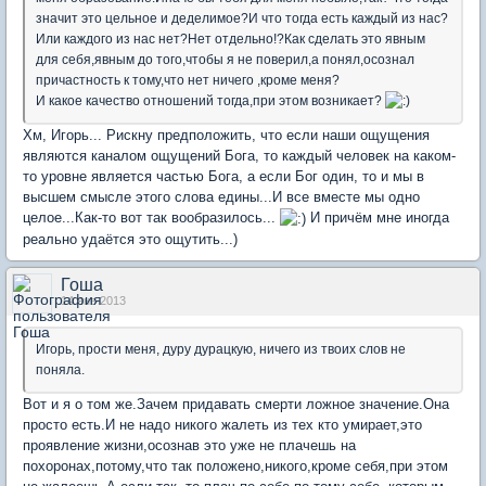
значит это цельное и деделимое?И что тогда есть каждый из нас?
Или каждого из нас нет?Нет отдельно!?Как сделать это явным
для себя,явным до того,чтобы я не поверил,а понял,осознал
причастность к тому,что нет ничего ,кроме меня?
И какое качество отношений тогда,при этом возникает?
Хм, Игорь... Рискну предположить, что если наши ощущения
являются каналом ощущений Бога, то каждый человек на каком-
то уровне является частью Бога, а если Бог один, то и мы в
высшем смысле этого слова едины...И все вместе мы одно
целое...Как-то вот так вообразилось...
И причём мне иногда
реально удаётся это ощутить...)
Гоша
14 янв 2013
Игорь, прости меня, дуру дурацкую, ничего из твоих слов не
поняла.
Вот и я о том же.Зачем придавать смерти ложное значение.Она
просто есть.И не надо никого жалеть из тех кто умирает,это
проявление жизни,осознав это уже не плачешь на
похоронах,потому,что так положено,никого,кроме себя,при этом