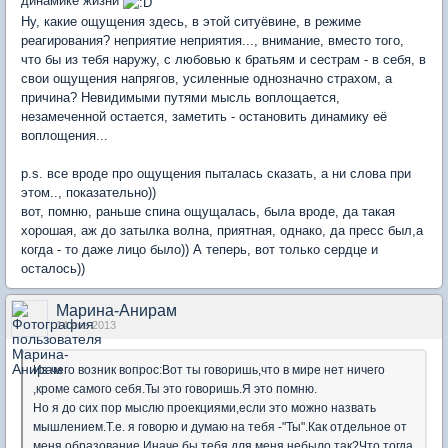
динамике жизни
Ну, какие ощущения здесь, в этой ситуёвине, в режиме
реагирования? неприятие неприятия..., внимание, вместо того,
что бы из тебя наружу, с любовью к братьям и сестрам - в себя, в
свои ощущения напрягов, усиленные однозначно страхом, а
причина? Невидимыми путями мысль воплощается,
незамеченной остается, заметить - остановить динамику её
воплощения...
p.s. все вроде про ощущения пыталась сказать, а ни слова при
этом.., показательно))
вот, помню, раньше спина ощущалась, была вроде, да такая
хорошая, аж до затылка волна, приятная, однако, да пресс был,а
когда - то даже лицо было)) А теперь, вот только сердце и
осталось))
Марина-Анирам
14 янв 2013
Из чего возник вопрос:Вот ты говоришь,что в мире нет ничего
,кроме самого себя.Ты это говоришь.Я это помню.
Но я до сих пор мыслю проекциями,если это можно назвать
мышлением.Т.е. я говорю и думаю на тебя -"Ты".Как отдельное от
меня образование.Иначе бы тебя для меня небыло,так?Что тогда