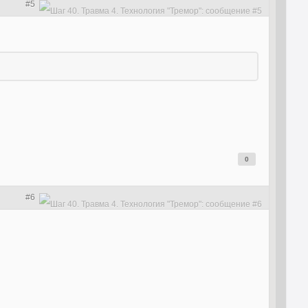
#5
0
#6