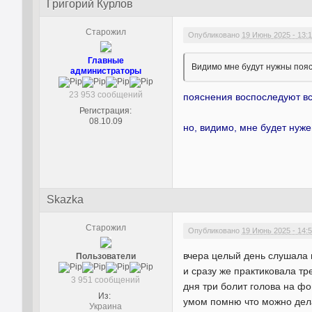
Григорий Курлов
Старожил
Опубликовано
19 Июнь 2025 - 13:
Главные
Видимо мне будут нужны поя
администраторы
23 953 сообщений
пояснения воспоследуют в
Регистрация:
08.10.09
но, видимо, мне будет нуж
Skazka
Старожил
Опубликовано
19 Июнь 2025 - 14:
вчера целый день слушала
Пользователи
и сразу же практиковала т
3 951 сообщений
дня три болит голова на ф
Из:
умом помню что можно дела
Украина