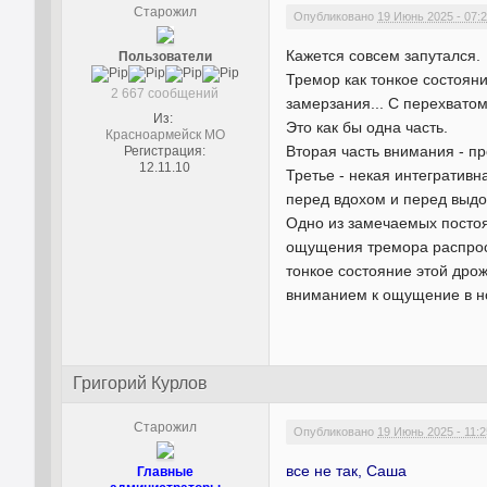
Старожил
Опубликовано
19 Июнь 2025 - 07:
Кажется совсем запутался.
Пользователи
Тремор как тонкое состоян
2 667 сообщений
замерзания... С перехвато
Из:
Это как бы одна часть.
Красноармейск МО
Вторая часть внимания - 
Регистрация:
12.11.10
Третье - некая интегратив
перед вдохом и перед выд
Одно из замечаемых посто
ощущения тремора распрос
тонкое состояние этой дро
вниманием к ощущение в 
Григорий Курлов
Старожил
Опубликовано
19 Июнь 2025 - 11:2
все не так, Саша
Главные