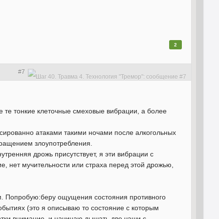
2
#7
е те тонкие клеточные смеховые вибрации, а более
ассированно атаками такими ночами после алкогольных
кращением злоупотребления.
утренняя дрожь присутствует, я эти вибрации с
е, нет мучительности или страха перед этой дрожью,
том. Попробую:беру ощущения состояния противного
бытиях (это я описываю то состояние с которым
ертки внимание, и начинаю дышать две чаши с