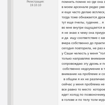
помнить помню но где она 
Регистрация:
19.10.10
в моем арсенале редко уж
и еще часто делаю всплеск,
тогда тоже обнажается дро
тут еще пчелы, гудение... 
во мне внутри ощущается в
я не знаю к чему она приур
и да ищу соответствие с к
вчера собственно до практи
сегодня повторила, не раз и
у Саши челюсть у меня "то
только направляю внимание
сопровождаю эту дрожь и п
собственно недоумение в т
внимание на проблеме и со
в общем я их не различаю,
сейчас у меня проблема не
все равно то место которо
идет холод по позвоночник
в голове и по телу толи му