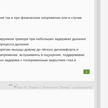
ния так и при физическом напряжении или в случае
олируемом треморе при небольших задержках дыхания
процесса дыхания.
прягаю мышцы довожу до лёгкого дискомфорта и
 напряжение, вслушиваясь в ощущения, поддерживаю
дох-задержка с попеременным закрытием глаз и
1
#3