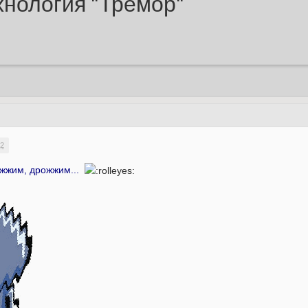
ехнология "Тремор"
42
рожжим, дрожжим...