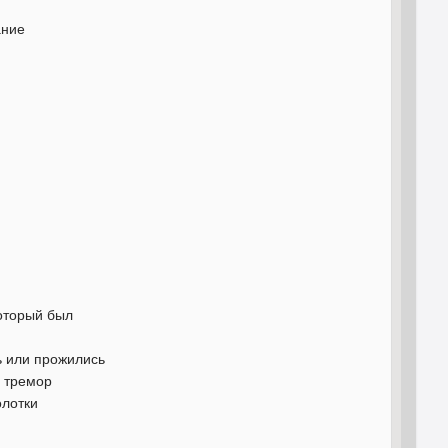
ание
оторый был
ь или прожились
й тремор
олотки