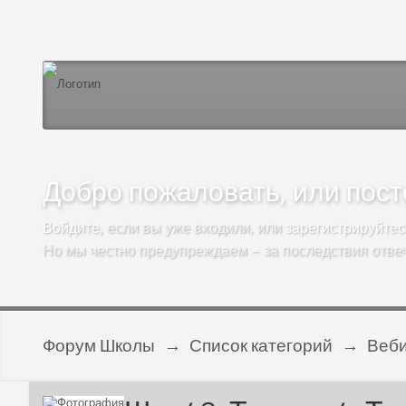
Добро пожаловать, или посто
Войдите
, если вы уже входили, или
зарегистрируйтес
Но мы честно предупреждаем – за последствия отве
Форум Школы
→
Список категорий
→
Веб