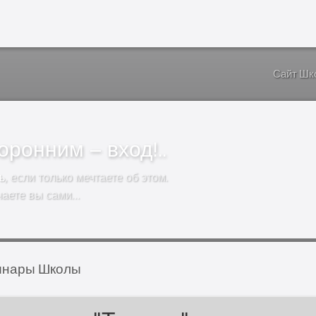
Сайт Шк
ронним – вход!..
ь
, если только мечтаете об этом.
чаете вы сами…
инары Школы