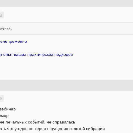
13
снения.
сенепременно
ен опыт ваших практических подходов
55
 вебинар
ремор
оне печальных событий, не справилась
ть что угодно не теряя ощущения золотой вибрации