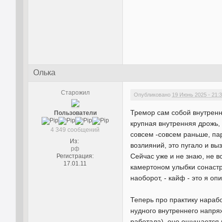
Олька
Старожил
Опубликовано
19 Июнь 2025 - 21:
Тремор сам собой внутренн
Пользователи
крупная внутренняя дрожь,
4 349 сообщений
совсем -совсем раньше, па
Из:
возлияний, это пугало и в
рф
Сейчас уже и не знаю, не в
Регистрация:
17.01.11
камертоном улыбки сонастра
наоборот, - кайф - это я о
Теперь про практику нараб
нудного внутреннего напря
работала), оно ощущается 