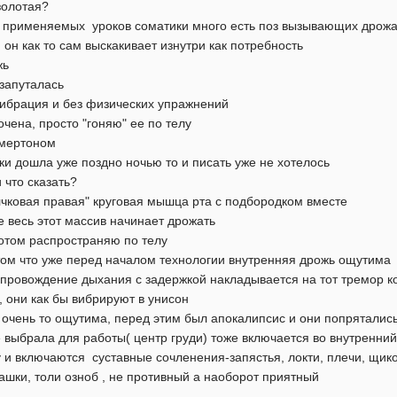
золотая?
е применяемых уроков соматики много есть поз вызывающих дрож
 он как то сам выскакивает изнутри как потребность
жь
я запуталась
ибрация и без физических упражнений
очена, просто "гоняю" ее по телу
амертоном
ки дошла уже поздно ночью то и писать уже не хотелось
 что сказать?
лчковая правая" круговая мышца рта с подбородком вместе
 весь этот массив начинает дрожать
отом распространяю по телу
ом что уже перед началом технологии внутренняя дрожь ощутима
провождение дыхания с задержкой накладывается на тот тремор к
 они как бы вибрируют в унисон
 очень то ощутима, перед этим был апокалипсис и они попряталис
е выбрала для работы( центр груди) тоже включается во внутренни
у и включаются суставные сочленения-запястья, локти, плечи, щик
рашки, толи озноб , не противный а наоборот приятный