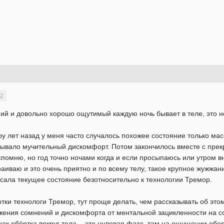
32
ий и довольно хорошо ощутимый каждую ночь бывает в теле, это н
ру лет назад у меня часто случалось похожее состояние только м
ызывало мучительный дискомфорт. Потом закончилось вместе с пре
спомню, но год точно ночами когда и если просыпаюсь или утром вн
иваю и это очень приятно и по всему телу, такое крупное жужжани
писала текущее состояние безотносительно к технологии Тремор.
отки технологи Тремор, тут проще делать, чем рассказывать об э
жения сомнений и дискомфорта от ментальной зацикленности на со
как обёртка вокруг тела, - это нулевая фаза, там на ощущении об