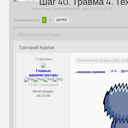
Шаг 40. Травма 4. Т
Автор темы:
Григорий Курлов
,
июн 18 2025 07:42
ДАЛЕЕ
Страница 1 из 2
1
2
28 ответов в этой теме
Григорий Курлов
Старожил
Опубликовано
18 Июнь 2025 - 07:
...э-э... д
Главные
...жужжим, жужжим
администраторы
23 953 сообщений
Регистрация:
08.10.09