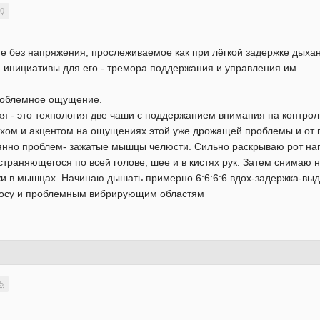
20
ие без напряжения, прослеживаемое как при лёгкой задержке дыха
м инициативы для его - тремора поддержания и управления им.
проблемное ощущение.
ная - это технология две чаши с поддержанием внимания на контр
охом и акцентом на ощущениях этой уже дрожащей проблемы и от 
янно проблем- зажатые мышцы челюсти. Сильно раскрываю рот на
траняющегося по всей голове, шее и в кистях рук. Затем снимаю
жи в мышцах. Начинаю дышать примерно 6:6:6:6 вдох-задержка-вы
носу и проблемным вибрирующим областям
5