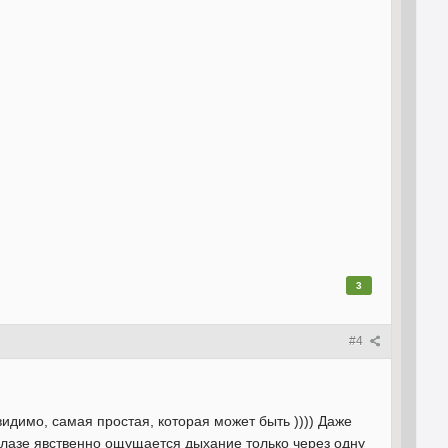
.
3
#4
идимо, самая простая, которая может быть )))) Даже
 глазе явственно ощущается дыхание только через одну