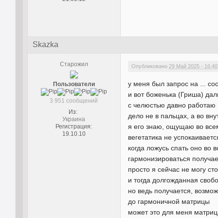
Skazka
Старожил
Опубликовано
29 Май 2025 - 16:40
у меня был запрос на ... с
Пользователи
и вот боженька (Гриша) да
3 951 сообщений
с челюстью давно работаю 
Из:
дело не в пальцах, а во в
Украина
я его знаю, ощущаю во всем
Регистрация:
19.10.10
вегетатика не успокаиваетс
когда ложусь спать оно во 
гармонизироваться получае
просто я сейчас не могу ст
и тогда долгожданная свобод
но ведь получается, возмо
до гармоничной матрицы
может это для меня матриц