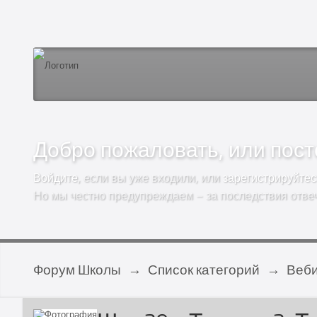
Добро пожаловать, или посто
Войдите
, если вы уже входили, или
зарегистрируйтес
Но мы честно предупреждаем – за последствия отве
Форум Школы
→
Список категорий
→
Веб