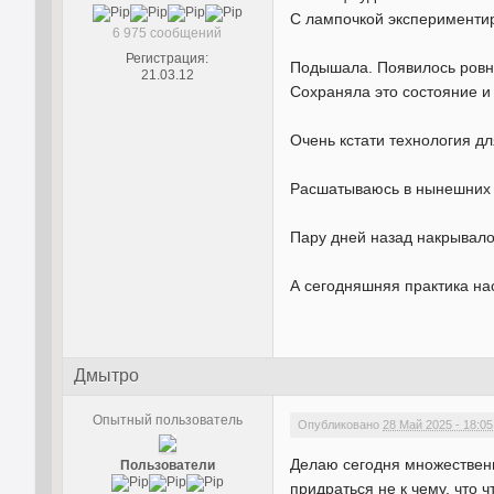
С лампочкой экспериментир
6 975 сообщений
Регистрация:
Подышала. Появилось ровн
21.03.12
Сохраняла это состояние и 
Очень кстати технология дл
Расшатываюсь в нынешних 
Пару дней назад накрывало 
А сегодняшняя практика на
Дмытро
Опытный пользователь
Опубликовано
28 Май 2025 - 18:05
Делаю сегодня множественн
Пользователи
придраться не к чему, что 