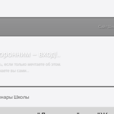
Сайт Шк
ронним – вход!..
ь
, если только мечтаете об этом.
чаете вы сами…
инары Школы