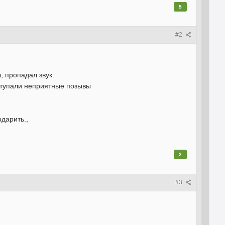
5
#2
, пропадал звук.
ступали неприятные позывы
дарить.,
2
#3