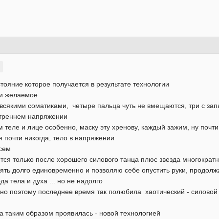
остояние которое получается в результате технологии
ли желаемое
всякими соматиками, четыре пальца чуть не вмещаются, три с зап
нутреннем напряжении
 теле и лице особенно, маску эту хренову, каждый зажим, ну почт
я почти никогда, тело в напряжении
всем
тся только после хорошего силового танца плюс звезда многократ
оять долго единовременно и позволяю себе опустить руки, продолжа
а тела и духа ... но не надолго
жно поэтому последнее время так полюбила хаотический - силовой
а таким образом проявилась - новой технологией