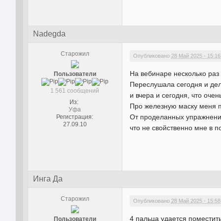
Nadegda
Старожил
Опубликовано
28 Май 2025 - 15:16
На вебинаре несколько раз 
Пользователи
Переслушала сегодня и дел
1 561 сообщений
и вчера и сегодня, что оче
Из:
Про железную маску меня п
Уфа
От проделанных упражнений
Регистрация:
27.09.10
что не свойственно мне в 
Инга Да
Старожил
Опубликовано
28 Май 2025 - 15:58
4 пальца удается поместить
Пользователи