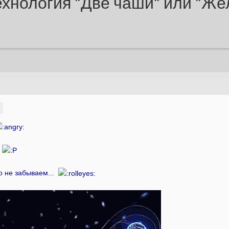
Технология "Две чаши" или "Же
.
но не забываем...