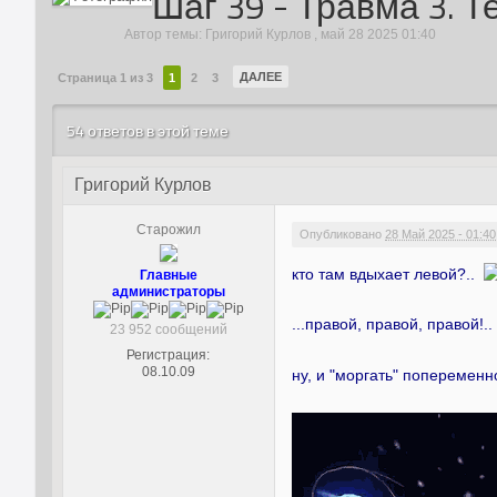
Шаг 39 - Травма 3. 
Автор темы:
Григорий Курлов
,
май 28 2025 01:40
ДАЛЕЕ
Страница 1 из 3
1
2
3
54 ответов в этой теме
Григорий Курлов
Старожил
Опубликовано
28 Май 2025 - 01:40
кто там вдыхает левой?..
Главные
администраторы
...правой, правой, правой!.
23 952 сообщений
Регистрация:
08.10.09
ну, и "моргать" поперемен