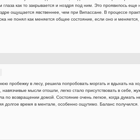
м глаза как то закрывается и ноздря под ним. Это проявилось еще 
здре ощущается явственнее, чем при Випассане. В процессе практ
 Пока не понял как меняется общее состояние, если оно и меняетс
юю пробежку в лесу, решила попробовать моргать и вдыхать на хо
 навязчивые мысли отошли, легко стало присутствовать в себе, жу
ала по возвращении домой. Состояние очень легкое, когда думать н
ия долгое время в ментале, особенно ощутимо. Баланс получился.