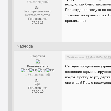
776 сообщений
ноздрю, как будто закрытие
Из:
Прохождение воздуха по но
Без определенного
то только на правый глаз.
местожительства
Регистрация:
практике нет.
07.12.13
Nadegda
Старожил
Опубликовано
29 Май 2025 - 08:19
Сегодня проделывая утренн
Пользователи
состояние гармонизируется,
1 561 сообщений
вокруг. Пробку во рту держ
Из:
она знает! После нахожден
Уфа
Регистрация:
27.09.10