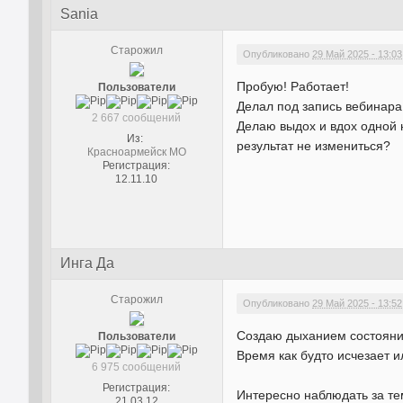
Sania
Старожил
Опубликовано
29 Май 2025 - 13:03
Пробую! Работает!
Пользователи
Делал под запись вебинара
2 667 сообщений
Делаю выдох и вдох одной 
Из:
результат не измениться?
Красноармейск МО
Регистрация:
12.11.10
Инга Да
Старожил
Опубликовано
29 Май 2025 - 13:52
Создаю дыханием состояние
Пользователи
Время как будто исчезает и
6 975 сообщений
Регистрация:
Интересно наблюдать за тем
21.03.12