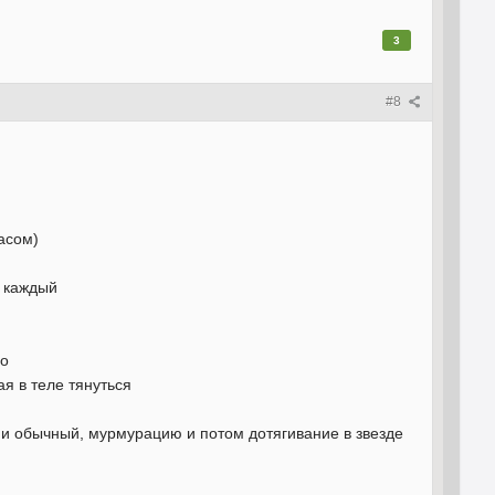
3
#8
асом)
и каждый
но
я в теле тянуться
 и обычный, мурмурацию и потом дотягивание в звезде