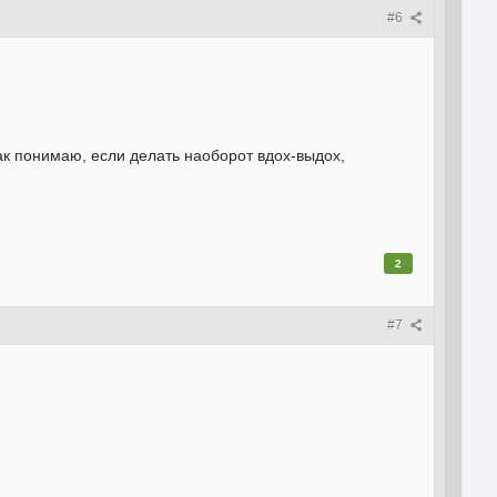
#6
к понимаю, если делать наоборот вдох-выдох,
2
#7