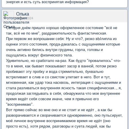
энергия и есть суть воспринятая информация?
Олька
13 дек 2024
Сегодня днём пришло хорошо оформленное состояние "всё не
так, всё не по мне", раздражительность фантастическая.
При первом же вопрошании себя: Ну и что?, резко вЫлипла из
оценки этого состояния, прода-дакалась с ощущениями которые
очень активно бились внутри грудины, горла, головы и
ощущались вокруг физического тела.
Удивительно, но сработало на-раз. Как будто "провалилось" что-
то в меня, как бывает показывают засор в ванной, потом резко
пробивают эту пробку и вода стремительно, буквально
встреливает в слив и со свистом улетает в него. Вот и тут,
мгновенная, как удар тока насквозь, интеграция с ощущениями и
стала разливаться внутренняя ясность такая специфическая.., я,
продолжая заглядывать в себя, обнаружила что мое внутреннее
время ведёт себя совсем иначе, чем я привычно его
"воспринимаю".
Вот прямо сейчас во мне оно и не стоит и не идёт , а как бы
разворачивается и сворачивается одновременно, оно пульсирует,
моё личное внутренне воспринимаемое время не идёт (оно
просто есть), хотя рядом, разговоры и суета людей, как бы