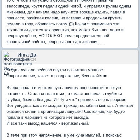
того, чтобы виртуозно и свободной выполнять трюки на
велосипеде, крутя педали одной ногой, и управляя рулем одним
мизинцем, для начала надо научится вообще ездить, падая в
процессе, разбивая колени, но вставая и продолжая крутить
педали в гору, обливаясь потом )))) Какая я пониманию эти
технологии даются как ориентир, как может быть все легко и
непринуждённо, НО ТОЛЬКО после предварительной
кропотливой работы, непрерывного дотягивания…..
Инга Да
13 дек 2024
Когда слушала вебинар внутри возникало мощное
сопротивление, какое то раздражение, беспокойство.
Вчера попала в ментальную ловушку оценочности, в некую
патовость. Стала соглашаться, а яма становилась глубже и
глубже, бездна без дна. И "Ну и что" пришлось очень вовремя.
Вот увидела, как это создает проход, ослабляя ментал. А ментал
оказался силен в организации ловушек! Состояние, как будто
попала в лабиринт из которого нет выхода.
И все таки выход нашелся - вертикальный.
В теле при этом напряжение, в уме куча мыслей, в поисках