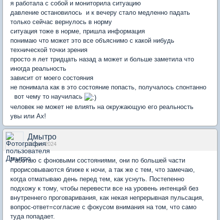
я работала с собой и мониторила ситуацию
давление остановилось и к вечеру стало медленно падать
только сейчас вернулось в норму
ситуация тоже в норме, пришла информация
понимаю что может это все объяснимо с какой нибудь
технической точки зрения
просто я лет тридцать назад а может и больше заметила что
иногда реальность
зависит от моего состояния
не понимала как в это состояние попасть, получалось спонтанно
вот чему то научилась
человек не может не влиять на окружающую его реальность
увы или Ах!
Дмытро
15 дек 2024
Работаю с фоновыми состояниями, они по большей части
прорисовываются ближе к ночи, а так же с тем, что замечаю,
когда отматываю день перед тем, как уснуть. Постепенно
подхожу к тому, чтобы перевести все на уровень интенций без
внутреннего проговаривания, как некая непрерывная пульсация,
вопрос-ответ=согласие с фокусом внимания на том, что само
туда попадает.