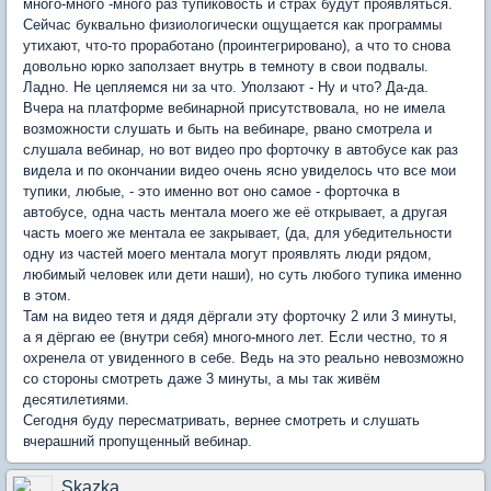
много-много -много раз тупиковость и страх будут проявляться.
Сейчас буквально физиологически ощущается как программы
утихают, что-то проработано (проинтегрировано), а что то снова
довольно юрко заползает внутрь в темноту в свои подвалы.
Ладно. Не цепляемся ни за что. Уползают - Ну и что? Да-да.
Вчера на платформе вебинарной присутствовала, но не имела
возможности слушать и быть на вебинаре, рвано смотрела и
слушала вебинар, но вот видео про форточку в автобусе как раз
видела и по окончании видео очень ясно увиделось что все мои
тупики, любые, - это именно вот оно самое - форточка в
автобусе, одна часть ментала моего же её открывает, а другая
часть моего же ментала ее закрывает, (да, для убедительности
одну из частей моего ментала могут проявлять люди рядом,
любимый человек или дети наши), но суть любого тупика именно
в этом.
Там на видео тетя и дядя дёргали эту форточку 2 или 3 минуты,
а я дёргаю ее (внутри себя) много-много лет. Если честно, то я
охренела от увиденного в себе. Ведь на это реально невозможно
со стороны смотреть даже 3 минуты, а мы так живём
десятилетиями.
Сегодня буду пересматривать, вернее смотреть и слушать
вчерашний пропущенный вебинар.
Skazka