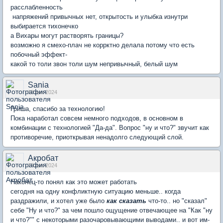
расслабленность
напряжений привычных нет, открытость и улыбка изнутри
выбирается тихонечко
а Вихары могут растворять границы?
возможно я смехо-плач не коррктно делала потому что есть
побочный эффект-
какой то толи звон толи шум непривычный, белый шум
Sania
18 дек 2024
Гриша, спасибо за технологию!
Пока наработал совсем немного подходов, в основном в
комбинации с технологией "Да-да". Вопрос "ну и что?" звучит как
противоречие, приоткрывая ненадолго следующий слой.
Акробат
18 дек 2024
Наконец-то понял как это может работать
сегодня на одну конфликтную ситуацию меньше.. когда
раздражили, и хотел уже было
как сказать
что-то.. но "сказал"
себе "Ну и что?" за чем пошло ощущение отвечающее на "Как "ну
и что?"" с некоторыми разочаровывающими выводами.. и вот им-