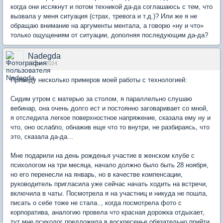
когда они иссякнут и потом техникой да-да соглашаюсь с тем, что
вызвала у меня ситуация (страх, тревога и т.д.)? Или же я не
обращаю внимание на аргументы ментала, а говорю «ну и что»
только ощущениям от ситуации, дополняя последующим да-да?
Nadegda
12 дек 2024
Приведу несколько примеров моей работы с технологией:
Сидим утром с матерью за столом, я параллельно слушаю
вебинар, она очень долго ест и постоянно заговаривает со мной,
я отследила легкое поверхностное напряжение, сказала ему ну и
что, оно ослабло, обнажив еще что то внутри, не разбираясь, что
это, сказала да-да...
Мне подарили на день рожденья участие в женском клубе с
психологом на три месяца, начало должно было быть 28 ноября,
но его перенесли на январь, но в качестве компенсации,
руководитель пригласила уже сейчас начать ходить на встречи,
включила в чаты. Посмотрела я на участниц и никуда не пошла,
писать о себе тоже не стала.., когда посмотрела фото с
корпоратива, аналогию провела что красная дорожка отдыхает,
тут мне психолог предложила в воскресенье обязательно прийти