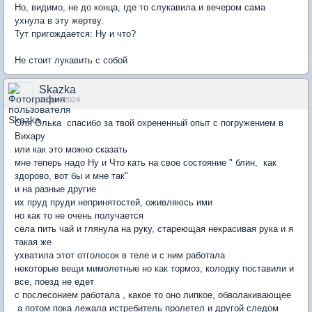
Но, видимо, не до конца, где то слукавила и вечером сама
ухнула в эту жертву.
Тут пригождается: Ну и что?
Не стоит лукавить с собой
Skazka
15 дек 2024
Оля Олька спасибо за твой охрененный опыт с погружением в
Вихару
или как это можно сказать
мне теперь надо Ну и Что кать на свое состояние " блин, как
здорово, вот бы и мне так"
и на разные другие
их пруд пруди непринятостей, оживляюсь ими
но как то не очень получается
села пить чай и глянула на руку, стареющая некрасивая рука и я
такая же
ухватила этот отголосок в теле и с ним работала
некоторые вещи мимолетные но как тормоз, колодку поставили и
все, поезд не едет
с послесонием работала , какое то оно липкое, обволакивающее
а потом пока лежала истребитель пролетел и другой следом