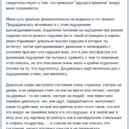
свидетельствуют о том, что привычка "идущего времени" вокруг
меня сохраняется.
Меня чуть реально физиологически не вырвало в тот момент.
Продадакалась мгновенно и с этим ощущением
высокодинамичным, отдаленно похожим на ощущения при резком
падении после резкого подъема (есть такой аттракцион в парках,
резко поднимают довольно высоко сидушки в которых ты
встёгнут, потом притормаживают движение и неожиданно с
усилием бросают эти сидушки вниз, это я уже постфактум это
возникшее ощущение так пытаюсь сравнить с чем то знакомым,
чтоб описать, но это описанное очень мало и крайне отдаленно
похоже на то, что ощутилось). Да-дакалась ещё несколько раз с
ощущениями этими, они менялись.
Довольно скоро наступило состояние очень странное, смотрю на
двери, и не уверенна стоят ли они на месте или летают, смотрю
на деревья - то же самое, смотрю на людей - они перестали
линейно двигаться, нет, они идут, передвигаются, выполняют
какие-то действия, но моё восприятие всего этого такое, что всё
это вокруг не линейное вовсе и я это ощущаю, и в любой миг я
могу всю эту картинку встряхнуть как в калейдоскопе стёклышки
и собрать по-другому,..., я совсем не знаю как описать это
состояние, ничего похожего раньше я не переживала.