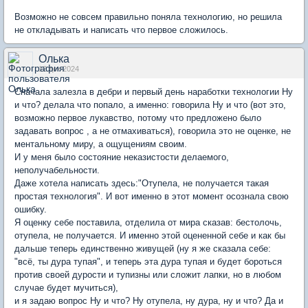
Возможно не совсем правильно поняла технологию, но решила
не откладывать и написать что первое сложилось.
Олька
12 дек 2024
Сначала залезла в дебри и первый день наработки технологии Ну
и что? делала что попало, а именно: говорила Ну и что (вот это,
возможно первое лукавство, потому что предложено было
задавать вопрос , а не отмахиваться), говорила это не оценке, не
ментальному миру, а ощущениям своим.
И у меня было состояние неказистости делаемого,
неполучабельности.
Даже хотела написать здесь:"Отупела, не получается такая
простая технология". И вот именно в этот момент осознала свою
ошибку.
Я оценку себе поставила, отделила от мира сказав: бестолочь,
отупела, не получается. И именно этой оцененной себе и как бы
дальше теперь единственно живущей (ну я же сказала себе:
"всё, ты дура тупая", и теперь эта дура тупая и будет бороться
против своей дурости и тупизны или сложит лапки, но в любом
случае будет мучиться),
и я задаю вопрос Ну и что? Ну отупела, ну дура, ну и что? Да и