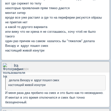
вот где скрежет по телу
некоторые проявления прям тяжко даются
ментал хитер
вроде все уже растаял а где то на периферии рисуются образы
не приятия нет
а какой то другого варианта
или вижу что ни хрена я не соглашаюсь, хочу чтоб не было
такого
один раз причем на самом казалось бы "тяжелом" делала
Вихару и вдруг пошел смех
настоящий живой изнутри
Ira
15 дек 2024
делала Вихару и вдруг пошел смех
настоящий живой изнутри
И меня раза два пробило на смех и это было как-то неожиданно.
И ментал в это время отключился и смех был точно
безоценочный.