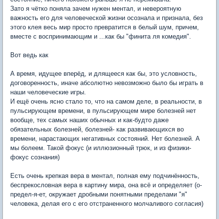
Зато я чётко поняла зачем нужен ментал, и невероятную
важность его для человеческой жизни осознала и признала, без
этого клея весь мир просто превратится в белый шум, причем,
вместе с воспринимающим и ...как бы "финита ля комедия".
Вот ведь как
А время, идущее вперёд, и длящееся как бы, это условность,
договоренность, иначе абсолютно невозможно было бы играть в
наши человеческие игры.
И ещё очень ясно стало то, что на самом деле, в реальности, в
пульсирующем времени, в пульсирующем мире болезней нет
вообще, тех самых наших обычных и как-будто даже
обязательных болезней, болезней- как развивающихся во
времени, нарастающих негативных состояний. Нет болезней. А
мы болеем. Такой фокус (и иллюзионный трюк, и из физики-
фокус сознания)
Есть очень крепкая вера в ментал, полная ему подчинённость,
беспрекословная вера в картину мира, она всё и определяет (о-
предел-я-ет, окружает дробными понятными пределами "я"
человека, делая его с его отстраненного молчаливого согласия)