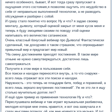
ничего особенного, бывает, И вот тогда сразу пропускает в
ощущения этого состояния,я позволяю ощутить это неудобство в
себе от неправильно выполненной технологии, а не разводить
обсуждения и разборки с собой.
И сразу стало понятно что вопрос Ну и что? я задаю своему
менталу, дьяволу, который оценкой закрыл от меня кусок меня и
теперь я буду эмоциями своими по поводу этой оценки
напитывать его величество сатанинское.
Очень классный бонусный вебинар про Дьявола! Фантастически
сделанный, так доходчиво о таком страшном, что опрокидывает
привычный мир и предлагает мир новый:
"На смену достижениям приходят постижения. В таком мире
отныне не нужно самоутверждаться, достаточно лишь
самоотражаться.
Получите в этом мире в пользование себя.
Все поиски и находки переносятся внутрь, а то что снаружи -
всего лишь отражает все эти поиски и находки.
Наружность - это теперь не плацдарм битв, побед и поражений, а
всего лишь зеркало внутренних постижений". Уж не это ли я ищу
столько мучительно долгих лет?
И ещё один пример из применения технологии Ну и что?:
Переслушивала вебинар и там играет музыкальная разбивочка,
мелодия которая мне очень нравится, и вот она зазвучала и я
сразу мыслями потекла: ой, как мне нравится эта музыка. И тут