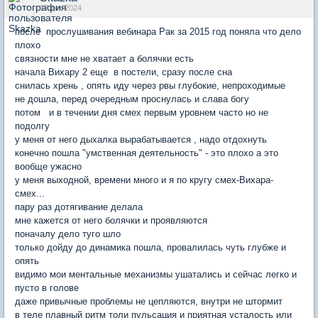
17 дек 2024
после прослушивания вебинара Рак за 2015 год поняла что дело
плохо
связности мне не хватает а болячки есть
начала Вихару 2 еще в постели, сразу после сна
снилась хрень , опять иду через рвы глубокие, непроходимые
не дошла, перед очередным проснулась и слава богу
потом и в течении дня смех первым уровнем часто но не
подолгу
у меня от него дыхалка вырабатывается , надо отдохнуть
конечно пошла "умственная деятельность" - это плохо а это
вообще ужасно
у меня выходной, времени много и я по кругу смех-Вихара-
смех...
пару раз дотягивание делала
мне кажется от него болячки и проявляются
поначалу дело туго шло
только дойду до динамика пошла, провалилась чуть глубже и
опять
видимо мои ментальные механизмы ушатались и сейчас легко и
пусто в голове
даже привычные проблемы не цепляются, внутри не штормит
в теле плавный ритм толи пульсация и приятная усталость или