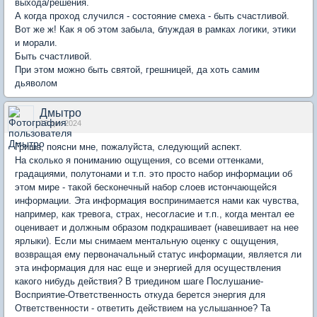
выхода/решения.
А когда проход случился - состояние смеха - быть счастливой.
Вот же ж! Как я об этом забыла, блуждая в рамках логики, этики
и морали.
Быть счастливой.
При этом можно быть святой, грешницей, да хоть самим
дьяволом
Дмытро
13 дек 2024
Гриша, поясни мне, пожалуйста, следующий аспект.
На сколько я пониманию ощущения, со всеми оттенками,
градациями, полутонами и т.п. это просто набор информации об
этом мире - такой бесконечный набор слоев истончающейся
информации. Эта информация воспринимается нами как чувства,
например, как тревога, страх, несогласие и т.п., когда ментал ее
оценивает и должным образом подкрашивает (навешивает на нее
ярлыки). Если мы снимаем ментальную оценку с ощущения,
возвращая ему первоначальный статус информации, является ли
эта информация для нас еще и энергией для осуществления
какого нибудь действия? В триедином шаге Послушание-
Восприятие-Ответственность откуда берется энергия для
Ответственности - ответить действием на услышанное? Та