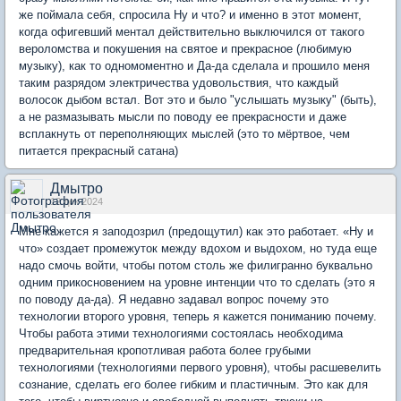
же поймала себя, спросила Ну и что? и именно в этот момент,
когда офигевший ментал действительно выключился от такого
вероломства и покушения на святое и прекрасное (любимую
музыку), как то одномоментно и Да-да сделала и прошило меня
таким разрядом электричества удовольствия, что каждый
волосок дыбом встал. Вот это и было "услышать музыку" (быть),
а не размазывать мысли по поводу ее прекрасности и даже
всплакнуть от переполняющих мыслей (это то мёртвое, чем
питается прекрасный сатана)
Дмытро
12 дек 2024
Мне кажется я заподозрил (предощутил) как это работает. «Ну и
что» создает промежуток между вдохом и выдохом, но туда еще
надо смочь войти, чтобы потом столь же филигранно буквально
одним прикосновением на уровне интенции что то сделать (это я
по поводу да-да). Я недавно задавал вопрос почему это
технологии второго уровня, теперь я кажется пониманию почему.
Чтобы работа этими технологиями состоялась необходима
предварительная кропотливая работа более грубыми
технологиями (технологиями первого уровня), чтобы расшевелить
сознание, сделать его более гибким и пластичным. Это как для