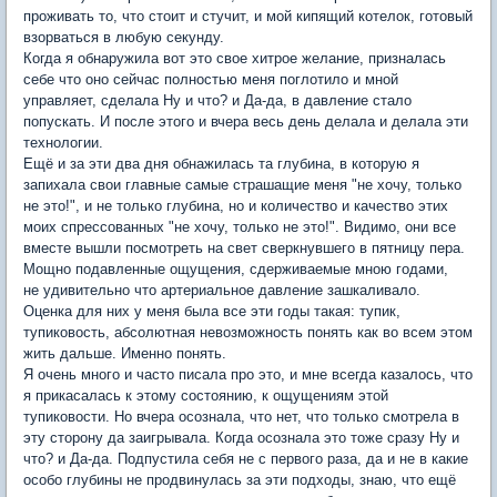
проживать то, что стоит и стучит, и мой кипящий котелок, готовый
взорваться в любую секунду.
Когда я обнаружила вот это свое хитрое желание, призналась
себе что оно сейчас полностью меня поглотило и мной
управляет, сделала Ну и что? и Да-да, в давление стало
попускать. И после этого и вчера весь день делала и делала эти
технологии.
Ещё и за эти два дня обнажилась та глубина, в которую я
запихала свои главные самые страшащие меня "не хочу, только
не это!", и не только глубина, но и количество и качество этих
моих спрессованных "не хочу, только не это!". Видимо, они все
вместе вышли посмотреть на свет сверкнувшего в пятницу пера.
Мощно подавленные ощущения, сдерживаемые мною годами,
не удивительно что артериальное давление зашкаливало.
Оценка для них у меня была все эти годы такая: тупик,
тупиковость, абсолютная невозможность понять как во всем этом
жить дальше. Именно понять.
Я очень много и часто писала про это, и мне всегда казалось, что
я прикасалась к этому состоянию, к ощущениям этой
тупиковости. Но вчера осознала, что нет, что только смотрела в
эту сторону да заигрывала. Когда осознала это тоже сразу Ну и
что? и Да-да. Подпустила себя не с первого раза, да и не в какие
особо глубины не продвинулась за эти подходы, знаю, что ещё