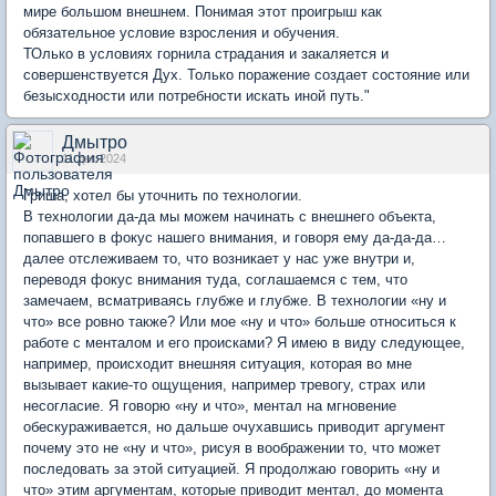
мире большом внешнем. Понимая этот проигрыш как
обязательное условие взросления и обучения.
ТОлько в условиях горнила страдания и закаляется и
совершенствуется Дух. Только поражение создает состояние или
безысходности или потребности искать иной путь."
Дмытро
11 дек 2024
Гриша, хотел бы уточнить по технологии.
В технологии да-да мы можем начинать с внешнего объекта,
попавшего в фокус нашего внимания, и говоря ему да-да-да…
далее отслеживаем то, что возникает у нас уже внутри и,
переводя фокус внимания туда, соглашаемся с тем, что
замечаем, всматриваясь глубже и глубже. В технологии «ну и
что» все ровно также? Или мое «ну и что» больше относиться к
работе с менталом и его происками? Я имею в виду следующее,
например, происходит внешняя ситуация, которая во мне
вызывает какие-то ощущения, например тревогу, страх или
несогласие. Я говорю «ну и что», ментал на мгновение
обескураживается, но дальше очухавшись приводит аргумент
почему это не «ну и что», рисуя в воображении то, что может
последовать за этой ситуацией. Я продолжаю говорить «ну и
что» этим аргументам, которые приводит ментал, до момента