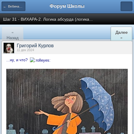
Форум Школы
← Вебинары Школы
Шаг 31 - ВИХАРА-2. Логика абсурда (логика...
«
Далее
Назад
»
Григорий Курлов
11 дек 2024
...ну, и что?