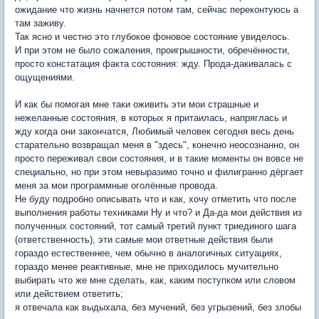
ожидание что жизнь начнется потом там, сейчас переконтуюсь а
там заживу.
Так ясно и честно это глубокое фоновое состояние увиделось.
И при этом не было сожаления, проигрышности, обречённости,
просто констатация факта состояния: жду. Прода-дакивалась с
ощущениями.
И как бы помогая мне таки оживить эти мои страшные и
нежеланные состояния, в которых я притаилась, напряглась и
жду когда они закончатся, Любимый человек сегодня весь день
старательно возвращал меня в "здесь", конечно неосознанно, он
просто переживал свои состояния, и в такие моменты он вовсе не
специально, но при этом невыразимо точно и филигранно дёргает
меня за мои программные оголённые провода.
Не буду подробно описывать что и как, хочу отметить что после
выполнения работы техниками Ну и что? и Да-да мои действия из
полученных состояний, тот самый третий пункт триединого шага
(ответственность), эти cамые мои ответные действия были
гораздо естественнее, чем обычно в аналогичных ситуациях,
гораздо менее реактивные, мне не приходилось мучительно
выбирать что же мне сделать, как, каким поступком или словом
или действием ответить;
я отвечала как выдыхала, без мучений, без угрызений, без злобы