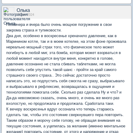
Олька
17 дек 2024
Позавчера и вчера было очень мощное погружение в свои
закрома страха и тупиковости.
Два дня, особенно в воскресенье хреначило давление, как в
Маринином котле, так и в моем котелке, на этом фоне проживала
нереально мощный страх того, что физическое тело может
погибнуть в любой миг, эта бомба, которая может взорваться в
любой момент находится внутри меня, конкретно в голове,
давление осознанно не стала сбивать таблетками, не могла
позволить себе упустить такой шанс - пройти за край самого
страшного своего страха.. Это сейчас достаточно просто
написать это, но подпустить себя смогла не сразу, выбрасывало
и выбрасывало в рефлексию, возвращалась в ощущения и
технологиями помогала себе. Сколько раз сделала Ну и что? и
Да-да невозможно сказать, очень много, и очень же много раз
вхолостую, но продолжала и продолжала. Сработала таки.
К вечеру воскресенья вдруг осознала что теперь стараюсь
сделать так, чтобы это состояние сверкнувшего пера повторить.
Таким образом я морочу себе голову, не обращая внимания на
текущие состояния, а уцепилась за желание (именно ментальное
желание) повторить состояние, от этого и напряжение и отказ