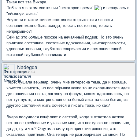
Такая вот эта Вихара.
Побыла я в этом состоянии "некоторое время"
и вернулась в
"обычную жизнь".
Неужели в таком живом состоянии открытости и ясности
сознания можно быть всегда, то есть постоянно, то есть
непрерывно?!
Сейчас это больше похоже на нечаянный подвиг. Но это очень
приятное состояние, состояние вдохновения, неисчерпаемости,
удовольствования, глубокого сопричастия и состояние своей
истинной глубинной значимости.
Nadegda
14 дек 2024
Переслушала вебинар, очень мне интересна тема, да и вообще,
хочется написать, но все обрывки какие то не складывается идея
для написания поста, загляну на форум, может вдохновлюсь, но
нет тут пусто, и смотрю словно на белый лист на свое бытие, из
другого состояния жить хочется и писать тоже, но как?
Вчера получился конфликт с сестрой, когда я ответила четкое
нет на ее требование и указание мне, что поступаю не правильно,
да-да, ну и что? Ощутила силу при принятии решения, это
оказалось приятным. Она теперь не разговаривает со мной. Но