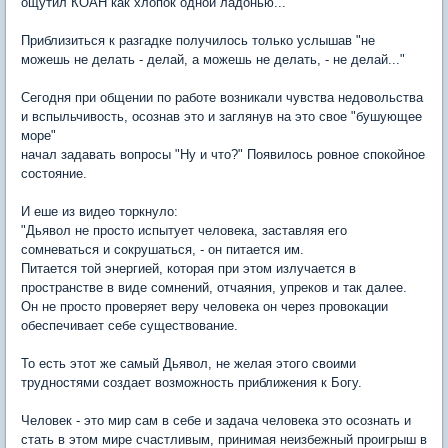
ощутил КОАН как хлопок одной ладонью...
Приблизиться к разгадке получилось только услышав "не
можешь не делать - делай, а можешь не делать, - не делай..."
Сегодня при общении по работе возникали чувства недовольства
и вспыльчивость, осознав это и заглянув на это свое "бушующее
море"
начал задавать вопросы "Ну и что?" Появилось ровное спокойное
состояние.
И еше из видео торкнуло:
"Дьявол не просто испытует человека, заставляя его
сомневаться и сокрушаться, - он питается им.
Питается той энергией, которая при этом излучается в
пространстве в виде сомнений, отчаяния, упреков и так далее.
Он не просто проверяет веру человека он через провокации
обеспечивает себе существование.
То есть этот же самый Дьявол, не желая этого своими
трудностями создает возможность приближения к Богу.
Человек - это мир сам в себе и задача человека это осознать и
стать в этом мире счастливым, принимая неизбежный проигрыш в