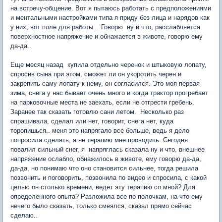
на встречу-общение. Вот я пытаюсь работать с предположениями
и ментальными настройками типа я приду без лица и нарядов как
у них, вот поле для работы... Говорю ну и что, расслабляется
поверхностное напряжение и обнажается в животе, говорю ему
да-да..
Еще месяц назад купила отдельно черенок и штыковую лопату,
спросив сына при этом, сможет ли он укоротить черен и
закрепить саму лопату к нему, он согласился. Это моя первая
зима, снега у нас бывает очень много и когда трактор прогребает
на парковочные места не заехать, если не отгрести гребень.
Заранее так сказать готовлю сани летом. Несколько раз
спрашивала, сделал или нет, говорит, снега нет, куда
торопишься.. меня это напрягало все больше, ведь я дело
попросила сделать, а не терапию мне проводить. Сегодня
повалил сильный снег, я напряглась сказала ну и что, внешнее
напряжение ослабло, обнажилось в животе, ему говорю да-да,
да-да, но понимаю что оно становится сильнее, тогда решила
позвонить и поговорить, позвонила по видео и спросила, с какой
целью он столько времени, ведет эту терапию со мной? Для
определенного опыта? Разложила все по полочкам, на что ему
нечего было сказать, только смеялся, сказал прямо сейчас
сделаю..