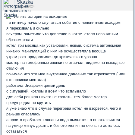
Skazka
15 дек 2024
опять история на выходные
в пятницу начало случаться событие с непонятным исходом
я переживала и сильно
вечером заметила что давление в котле стало непонятным
образом расти
котел три месяца как установили, новый, система автономная
никаких манипуляций с ним не осуществляла вообще
утром рост продолжился до критического уровня
мастер на телефонные звонки не отвечал, видимо на выходные
отключил
понимаю что это мое внутреннее давление так отражается ( или
это происки ментала)
работала Вихарами целый день
с ситуацией, котлом и всем что всплывало
для себя решила ничего не трогать, тем более мастер
предупредил не крутить
я уже знаю что в случае перегрева котел не взорвется, чего я
раньше опасалась,
а просто сработает клапан и вода выльется, а он отключится
на улице минус десять и без отопления не очень то хотелось
оставаться