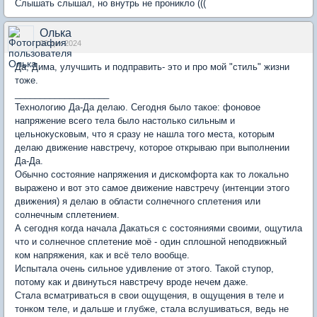
Слышать слышал, но внутрь не проникло (((
Олька
08 дек 2024
Да, Дима, улучшить и подправить- это и про мой "стиль" жизни
тоже.
___________________
Технологию Да-Да делаю. Сегодня было такое: фоновое
напряжение всего тела было настолько сильным и
цельнокусковым, что я сразу не нашла того места, которым
делаю движение навстречу, которое открываю при выполнении
Да-Да.
Обычно состояние напряжения и дискомфорта как то локально
выражено и вот это самое движение навстречу (интенции этого
движения) я делаю в области солнечного сплетения или
солнечным сплетением.
А сегодня когда начала Дакаться с состояниями своими, ощутила
что и солнечное сплетение моё - один сплошной неподвижный
ком напряжения, как и всё тело вообще.
Испытала очень сильное удивление от этого. Такой ступор,
потому как и двинуться навстречу вроде нечем даже.
Стала всматриваться в свои ощущения, в ощущения в теле и
тонком теле, и дальше и глубже, стала вслушиваться, ведь не