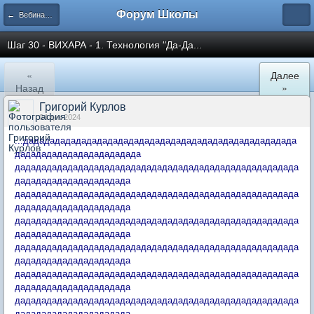
Форум Школы
← Вебинары Школы
Шаг 30 - ВИХАРА - 1. Технология "Да-Да...
«
Далее
Назад
»
Григорий Курлов
04 дек 2024
...дададададададададададададададададададададададададада
дададададададададададада
дадададададададададададададададададададададададададада
дадададададададададада
дадададададададададададададададададададададададададада
дадададададададададада
дадададададададададададададададададададададададададада
дадададададададададада
дадададададададададададададададададададададададададада
дадададададададададада
дадададададададададададададададададададададададададада
дадададададададададада
дадададададададададададададададададададададададададада
дадададададададададада...