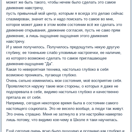
может же быть такого, чтобы нечем было сделать это самое
движение навстречу,
пусть привычный мой центр, которым я всегда это делаю сейчас
спазмирован, значит есть и надо поискать то самое во мне,
которое может даже в этом моём состоянии всё же сделать это
движение открывания, движение согласия, пусть не само прям
движение, а лишь ощущение ощущения этого движения
навстречу.
И у меня получилось. Получилось предощутить некую другую
глубину, ее тоненькие слабо уловимые настроечки, ее наличие,
из которого возможно сделать то самое приглашающее
движение-ощущение "Да".
Какая то невероятная техника, настолько глубоко в себя
возможно проникать, пугающе глубоко.
Очень сильно изменились мои состояния, моё восприятие себя.
Проявляются наружу такие мои стороны, о которых я даже не
подозревала в себе, видимо настолько глубоко и качественно
прятала их от себя.
Например, сегодня некоторое время была в состоянии самого
настоящего социопата. Это не весело вообще, а люди так живут.
Это очень страшно. Меня не затянуло в эти настройки намертво
лишь потому, что видимо кое-чему в Школе я таки научилась.
Ещё сегодня очень ясно было ощущено и осознано как глубоко и