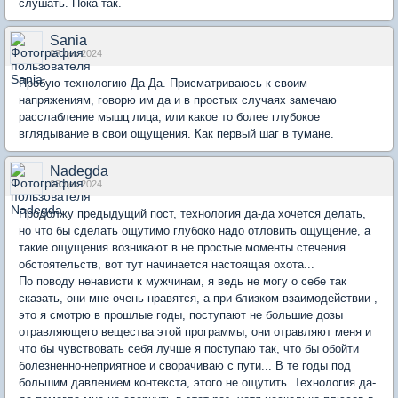
слушать. Пока так.
Sania
07 дек 2024
Пробую технологию Да-Да. Присматриваюсь к своим
напряжениям, говорю им да и в простых случаях замечаю
расслабление мышц лица, или какое то более глубокое
вглядывание в свои ощущения. Как первый шаг в тумане.
Nadegda
08 дек 2024
Продолжу предыдущий пост, технология да-да хочется делать,
но что бы сделать ощутимо глубоко надо отловить ощущение, а
такие ощущения возникают в не простые моменты стечения
обстоятельств, вот тут начинается настоящая охота...
По поводу ненависти к мужчинам, я ведь не могу о себе так
сказать, они мне очень нравятся, а при близком взаимодействии ,
это я смотрю в прошлые годы, поступают не большие дозы
отравляющего вещества этой программы, они отравляют меня и
что бы чувствовать себя лучше я поступаю так, что бы обойти
болезненно-неприятное и сворачиваю с пути... В те годы под
большим давлением контекста, этого не ощутить. Технология да-