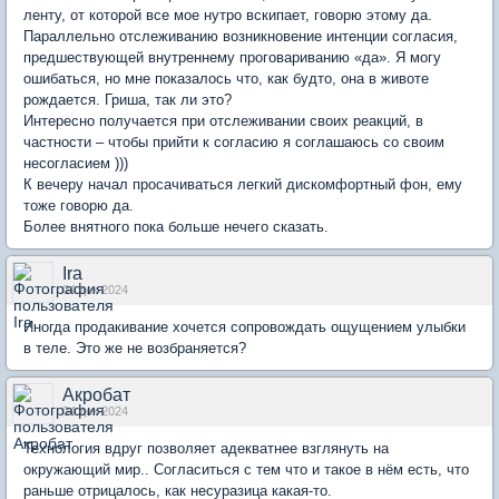
ленту, от которой все мое нутро вскипает, говорю этому да.
Параллельно отслеживанию возникновение интенции согласия,
предшествующей внутреннему проговариванию «да». Я могу
ошибаться, но мне показалось что, как будто, она в животе
рождается. Гриша, так ли это?
Интересно получается при отслеживании своих реакций, в
частности – чтобы прийти к согласию я соглашаюсь со своим
несогласием )))
К вечеру начал просачиваться легкий дискомфортный фон, ему
тоже говорю да.
Более внятного пока больше нечего сказать.
Ira
04 дек 2024
Иногда продакивание хочется сопровождать ощущением улыбки
в теле. Это же не возбраняется?
Акробат
04 дек 2024
Технология вдруг позволяет адекватнее взглянуть на
окружающий мир.. Согласиться с тем что и такое в нём есть, что
раньше отрицалось, как несуразица какая-то.