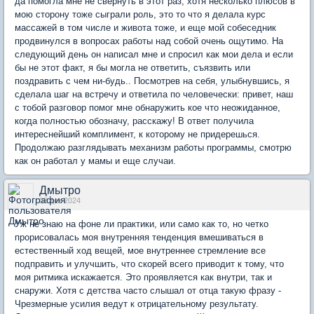
да помогла мне не свернуть в этот раз, хотя несколько плюсов в
мою сторону тоже сыграли роль, это то что я делала курс
массажей в том числе и живота тоже, и еще мой собеседник
продвинулся в вопросах работы над собой очень ощутимо. На
следующий день он написал мне и спросил как мои дела и если
бы не этот факт, я бы могла не ответить, съязвить или
поздравить с чем ни-будь.. Посмотрев на себя, улыбнувшись, я
сделала шаг на встречу и ответила по человечески: привет, наш
с тобой разговор помог мне обнаружить кое что неожиданное,
когда полностью обозначу, расскажу! В ответ получила
интереснейший комплимент, к которому не придерешься.
Продолжаю разглядывать механизм работы программы, смотрю
как он работал у мамы и еще случаи.
Дмытро
08 дек 2024
Уж не знаю на фоне ли практики, или само как то, но четко
прорисовалась моя внутренняя тенденция вмешиваться в
естественный ход вещей, мое внутреннее стремление все
подправить и улучшить, что скорей всего приводит к тому, что
моя ритмика искажается. Это проявляется как внутри, так и
снаружи. Хотя с детства часто слышал от отца такую фразу -
Чрезмерные усилия ведут к отрицательному результату.