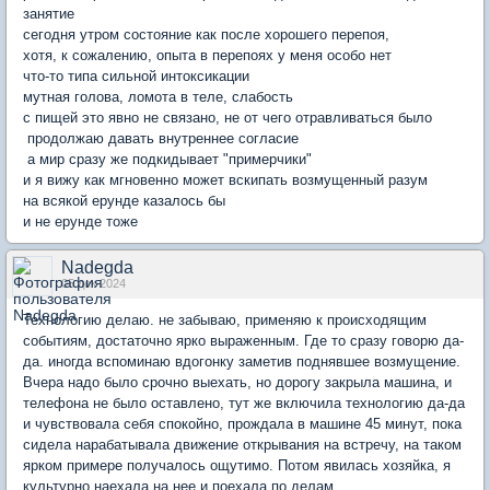
занятие
сегодня утром состояние как после хорошего перепоя,
хотя, к сожалению, опыта в перепоях у меня особо нет
что-то типа сильной интоксикации
мутная голова, ломота в теле, слабость
с пищей это явно не связано, не от чего отравливаться было
продолжаю давать внутреннее согласие
а мир сразу же подкидывает "примерчики"
и я вижу как мгновенно может вскипать возмущенный разум
на всякой ерунде казалось бы
и не ерунде тоже
Nadegda
05 дек 2024
Технологию делаю. не забываю, применяю к происходящим
событиям, достаточно ярко выраженным. Где то сразу говорю да-
да. иногда вспоминаю вдогонку заметив поднявшее возмущение.
Вчера надо было срочно выехать, но дорогу закрыла машина, и
телефона не было оставлено, тут же включила технологию да-да
и чувствовала себя спокойно, прождала в машине 45 минут, пока
сидела нарабатывала движение открывания на встречу, на таком
ярком примере получалось ощутимо. Потом явилась хозяйка, я
культурно наехала на нее и поехала по делам...