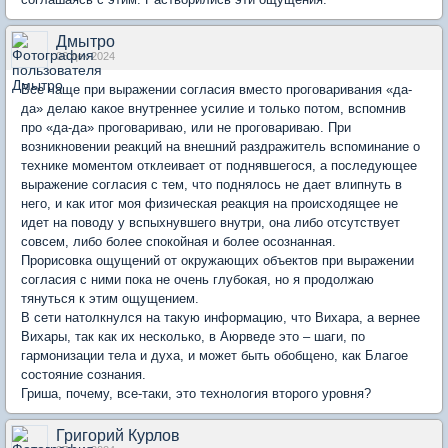
Дмытро
06 дек 2024
Все чаще при выражении согласия вместо проговаривания «да-
да» делаю какое внутреннее усилие и только потом, вспомнив
про «да-да» проговариваю, или не проговариваю. При
возникновении реакций на внешний раздражитель вспоминание о
технике моментом отклеивает от поднявшегося, а последующее
выражение согласия с тем, что поднялось не дает влипнуть в
него, и как итог моя физическая реакция на происходящее не
идет на поводу у вспыхнувшего внутри, она либо отсутствует
совсем, либо более спокойная и более осознанная.
Прорисовка ощущений от окружающих объектов при выражении
согласия с ними пока не очень глубокая, но я продолжаю
тянуться к этим ощущением.
В сети натолкнулся на такую информацию, что Вихара, а вернее
Вихары, так как их несколько, в Аюрведе это – шаги, по
гармонизации тела и духа, и может быть обобщено, как Благое
состояние сознания.
Гриша, почему, все-таки, это технология второго уровня?
Григорий Курлов