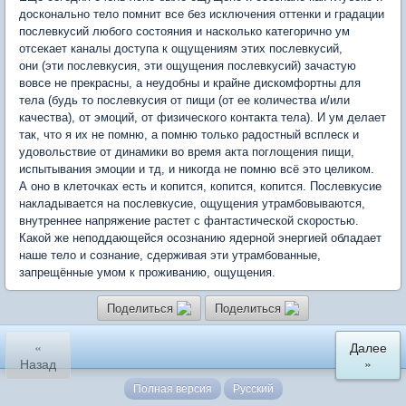
досконально тело помнит все без исключения оттенки и градации
послевкусий любого состояния и насколько категорично ум
отсекает каналы доступа к ощущениям этих послевкусий,
они (эти послевкусия, эти ощущения послевкусий) зачастую
вовсе не прекрасны, а неудобны и крайне дискомфортны для
тела (будь то послевкусия от пищи (от ее количества и/или
качества), от эмоций, от физического контакта тела). И ум делает
так, что я их не помню, а помню только радостный всплеск и
удовольствие от динамики во время акта поглощения пищи,
испытывания эмоции и тд, и никогда не помню всё это целиком.
А оно в клеточках есть и копится, копится, копится. Послевкусие
накладывается на послевкусие, ощущения утрамбовываются,
внутреннее напряжение растет с фантастической скоростью.
Какой же неподдающейся осознанию ядерной энергией обладает
наше тело и сознание, сдерживая эти утрамбованные,
запрещённые умом к проживанию, ощущения.
Поделиться
Поделиться
«
Далее
Назад
»
Полная версия
Русский