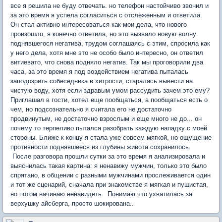
все я решила не буду отвечать. но телефон настойчиво звонил и
за это время я успела согласиться с отслеженным и ответила.
Он стал активно интересоваться как мои дела, что нового
произошло, я конечно ответила, но это вызвало новую волну
поднявшегося негатива, трудом соглашаясь с этим, спросила как
у него дела, хотя мне это не особо было интересно, он ответил
витиевато, что снова подняло негатив. Так мы проговорили два
часа, за это время я под воздействием негатива пыталась
заподозрить собеседника в хитрости, старалась вывести на
чистую воду, хотя если здравым умом рассудить зачем это ему?
Приглашал в гости, хотел еще пообщаться, а пообщаться есть о
чем, но подсознательно я считала его не достаточно
продвинутым, не достаточно взрослым и еще много не до... он
почему то терпеливо пытался разобрать каждую нападку с моей
стороны. Ближе к концу я стала уже совсем мягкой, но ощущение
противности поднявшееся из глубины живота сохранилось.
После разговора прошли сутки за это время я анализировала и
выяснилась такая картина: я ненавижу мужчин, только это было
спрятано, в общении с разными мужчинами прослеживается один
и тот же сценарий, сначала при знакомстве я мягкая и пушистая,
но потом начинаю ненавидеть. Понимаю что ухватилась за
верхушку айсберга, просто шокирована..