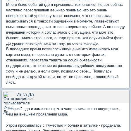
Много было событий где я применяла технологию. Но вот сейчас
частично переслушивав вебинар понимаю что это очень
поверхностный уровень у меня. понимаю, что не привыкла
всматриваться в тонкости ощущений в моменте, главенствуют
смысловые подходы, как то все в перемешку сейчас. А по поводу
вчерашней истории я согласилась с ситуацией, что мол это
бывает, ничего страшного, а надо принять как случившийся факт.
До уровня интенций пока не тяну, но очень маняще.
В последнее время появилось ощущение что изменилась моя
картина мира, я перестала думать о некоторых фактах,
отношениях, перестала тащить за собой обязанности
поддерживать отношения из разряда неудобноачтоподумают, не
хочу и не делаю, а если хочу, позволяю себе... Появилась
свобода для другой мысли, но тут не привычно, словно белый
лист..
Инга Да
06 дек 2024
"Говорю" - да и замечаю то, что чаще внимание на ощущениях,
чем на внешнем проявлении мира.
Утром просыпалась с тяжестью и болью в затылке - продакала,
соглашаясь с этим. Растворились эти ощущения.