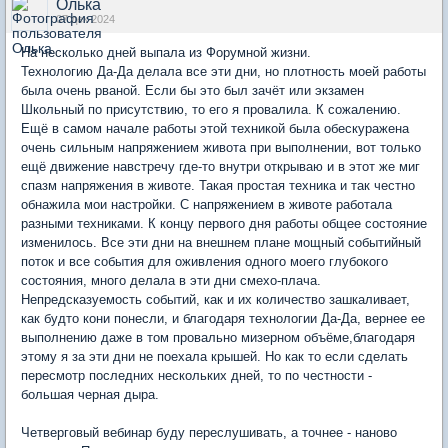
Олька
07 дек 2024
На несколько дней выпала из Форумной жизни.
Технологию Да-Да делала все эти дни, но плотность моей работы
была очень рваной. Если бы это был зачёт или экзамен
Школьный по присутствию, то его я провалила. К сожалению.
Ещё в самом начале работы этой техникой была обескуражена
очень сильным напряжением живота при выполнении, вот только
ещё движение навстречу где-то внутри открываю и в этот же миг
спазм напряжения в животе. Такая простая техника и так честно
обнажила мои настройки. С напряжением в животе работала
разными техниками. К концу первого дня работы общее состояние
изменилось. Все эти дни на внешнем плане мощный событийный
поток и все события для оживления одного моего глубокого
состояния, много делала в эти дни смехо-плача.
Непредсказуемость событий, как и их количество зашкаливает,
как будто кони понесли, и благодаря технологии Да-Да, вернее ее
выполнению даже в том провально мизерном объёме,благодаря
этому я за эти дни не поехала крышей. Но как то если сделать
пересмотр последних нескольких дней, то по честности -
большая черная дыра.
Четверговый вебинар буду переслушивать, а точнее - наново