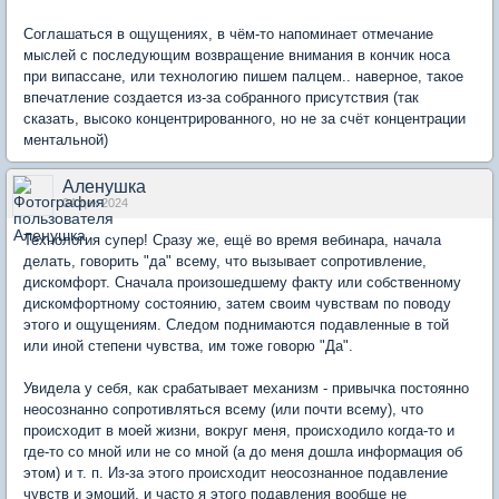
Соглашаться в ощущениях, в чём-то напоминает отмечание
мыслей с последующим возвращение внимания в кончик носа
при випассане, или технологию пишем палцем.. наверное, такое
впечатление создается из-за собранного присутствия (так
сказать, высоко концентрированного, но не за счёт концентрации
ментальной)
Аленушка
04 дек 2024
Технология супер! Сразу же, ещё во время вебинара, начала
делать, говорить "да" всему, что вызывает сопротивление,
дискомфорт. Сначала произошедшему факту или собственному
дискомфортному состоянию, затем своим чувствам по поводу
этого и ощущениям. Следом поднимаются подавленные в той
или иной степени чувства, им тоже говорю "Да".
Увидела у себя, как срабатывает механизм - привычка постоянно
неосознанно сопротивляться всему (или почти всему), что
происходит в моей жизни, вокруг меня, происходило когда-то и
где-то со мной или не со мной (а до меня дошла информация об
этом) и т. п. Из-за этого происходит неосознанное подавление
чувств и эмоций, и часто я этого подавления вообще не