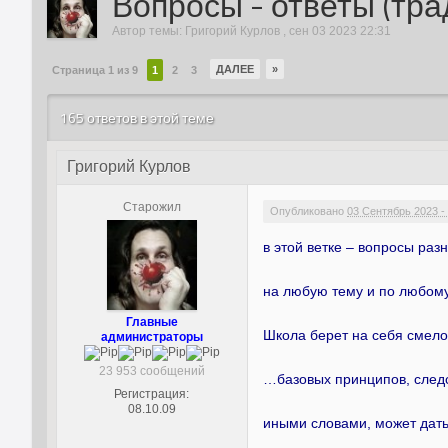
Вопросы - ответы (тр
Автор темы:
Григорий Курлов
,
сен 03 2023 22:31
ДАЛЕЕ
»
Страница 1 из 9
1
2
3
165 ответов в этой теме
Григорий Курлов
Старожил
Опубликовано
03 Сентябрь 2023 -
в этой ветке – вопросы раз
на любую тему и по любом
Главные
Школа берет на себя смело
администраторы
23 953 сообщений
…базовых принципов, следс
Регистрация:
08.10.09
иными словами, может дать