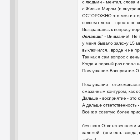
с людьми - ментал, слова 
с Живым Миром (и внутрен
ОСТОРОЖНО это моя интерпр
совсем плоха... просто не х
Возвращаясь к вопросу пер
делаешь
" - Внимание! Не 
у меня бывало заложу 15 ми
выключился.. вроде и не пр
Так как я сам вопрос с день
Когда я первый раз попал н
Послушание-Восприятие-От
Послушание - отслеживаешь 
смазанным контуром, как о
Дальше - восприятие - это
А дальше ответственность 
Всё ж я советую более прис
без шага Ответственности 
залежей.. (они есть всегда
добра)