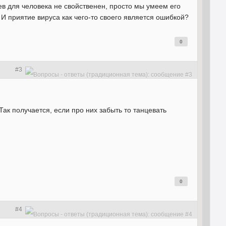
нев для человека не свойственен, просто мы умеем его
И приятие вируса как чего-то своего является ошибкой?
0
#3
Так получается, если про них забыть то танцевать
0
#4