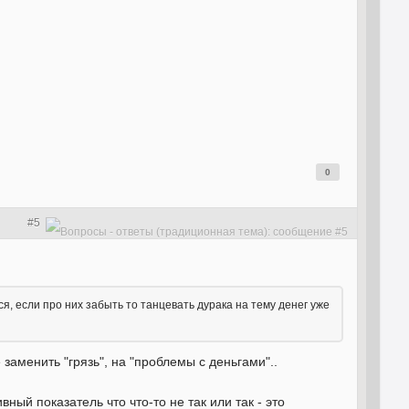
0
#5
ся, если про них забыть то танцевать дурака на тему денег уже
 заменить "грязь", на "проблемы с деньгами"..
ный показатель что что-то не так или так - это