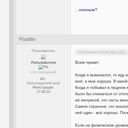
…поехали?
Plastilin
Пользователь
Опубликовано
04 Сентябрь 2023 -
Всем привет
Пользователи
134 сообщений
Когда я вымазался, то иду 
Из:
моё, и мне хорошо. В какой-
Краснодарский край
Когда я побывал в людном 
Регистрация:
27.08.23
было бы отказаться от этог
её ненужной, это часть мен
Самое странное, что аналог
ней один - всё хорошо. Поче
Если на физическом уровне 