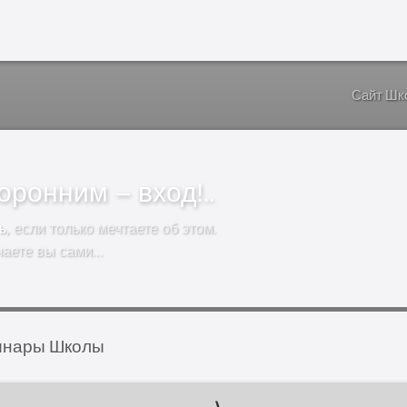
Сайт Шк
ронним – вход!..
ь
, если только мечтаете об этом.
чаете вы сами…
инары Школы