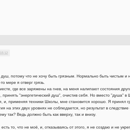
 15:12
в душ, потому что не хочу быть грязным. Нормально быть чистым и 
то мере я отверг грязь.
месте, где все заряжены на гнев, на меня налипают состояния дру
о, принять "энергетический душ", очистив себя. Но вместо "душа" в
я, и, применяя техники Школы, мне становится хорошо. Я принял гр
ия на этих двух уровнях не соблюдается, но результат в следствие
му так? Ведь должно быть как вверху, так и внизу.
есть то, что не моё, и, отказываясь от этого, я не создаю и не у