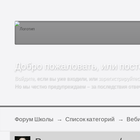
Добро пожаловать, или посто
Войдите
, если вы уже входили, или
зарегистрируйтес
Но мы честно предупреждаем – за последствия отве
Форум Школы
→
Список категорий
→
Веб