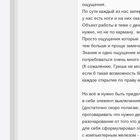
ощущения..
По сути каждый из нас запе
у нас есть ноги и на них о
Объект работы в теме с ден
нужно, но не по карману.. 
Просто ощущения которые мы
тем больше и проще замеч
Знание и одно ощущение кот
потребоваться очень много с
(К сожалению, Гриша не мож
если б такая возможность б
каждое открытие по праву е
Но всё ж нужно быть преде
в себе элемент выключения
(достаточно скоро полагаю
проговаривать что нужно де
разочарование от того что 
для себя сформулировал эт
с компьютерным железом - 