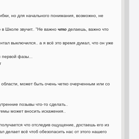
бки, но для начального понимания, возможно, не
 в Школе звучит.. "Не важно
что
делаешь, важно что
нтал выключился.. а я всё это время думал, что он уже
я первой фазы...
г
о области, может быть очень четко очерченным или со
тренние позывы что-то сделать..
темы может вносить искажения..
получается что отследив ощущение, достаешь его из
тал делает всё чтоб обезопасить нас от этого нашего