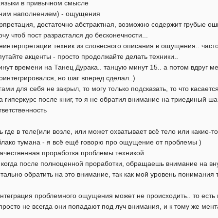
и языки в привычном смысле
ним наполнением) - ощущения
етация, достаточно абстрактная, возможно содержит грубые оши
очу чтоб пост разрастался до бесконечности...
еинтерпретации техник из словесного описания в ощущения.. часто
путайте акценты - просто продолжайте делать техники..
нут времени на Танец Дурака.. танцую минут 15.. а потом вдруг ме
оинтегрировался, но шаг вперед сделал..)
гами для себя не закрыл, то могу только подсказать, то что касаетс
а гиперкурс после книг, то я не обратил внимание на триединый ша
ветственность
где в теле(или возле, или может охватывает всё тело или какие-т
блако тумана - я всё ещё говорю про ощущение от проблемы )
 качественная проработка проблемы техникой
- когда после полноценной проработки, обращаешь внимание на вну
тально обратить на это внимание, так как мой уровень понимания 
интеграция проблемного ощущения может не происходить.. то есть 
, просто не всегда они попадают под луч внимания, и к тому же мен