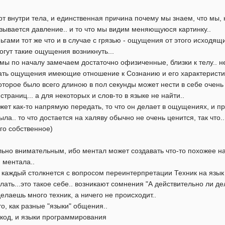
рт внутри тела, и единственная причина почему мы знаем, что мы
казывается давление.. и то что мы видим меняющуюся картинку..
ьгами тот же что и в случае с грязью - ощущения от этого исходящи
могут такие ощущения возникнуть...
 по началу замечаем достаточно офизиченные, близки к телу.. не 
ать ощущения имеющие отношение к Сознанию и его характеристик
орое было всего длиною в пол секунды может нести в себе очень мн
траниц... а для некоторых и слов-то в языке не найти..
ет как-то напрямую передать, то что он делает в ощущениях, и пр
ыла.. то что достается на халяву обычно не очень ценится, так что
го собственное)
льно внимательным, ибо ментал может создавать что-то похожее н
 ментала..
, каждый столкнется с вопросом переинтерпретации Техник на язык
лать...это такое себе.. возникают сомнения "А действительно ли д
делаешь много техник, а ничего не происходит..
о, как разные "языки" общения..
код, и языки программирования