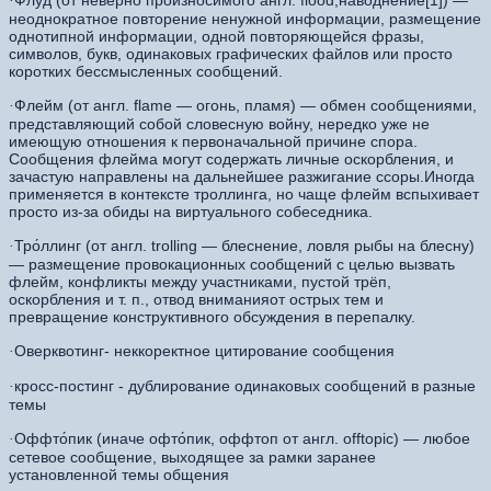
Флуд (от неверно произносимого англ. flood,наводнение[1]) —
·
неоднократное повторение ненужной информации, размещение
однотипной информации, одной повторяющейся фразы,
символов, букв, одинаковых графических файлов или просто
коротких бессмысленных сообщений.
Флейм (от англ. flame — огонь, пламя) — обмен сообщениями,
·
представляющий собой словесную войну, нередко уже не
имеющую отношения к первоначальной причине спора.
Сообщения флейма могут содержать личные оскорбления, и
зачастую направлены на дальнейшее разжигание ссоры.Иногда
применяется в контексте троллинга, но чаще флейм вспыхивает
просто из-за обиды на виртуального собеседника.
Тро́ллинг (от англ. trolling — блеснение, ловля рыбы на блесну)
·
— размещение провокационных сообщений с целью вызвать
флейм, конфликты между участниками, пустой трёп,
оскорбления и т. п., отвод вниманияот острых тем и
превращение конструктивного обсуждения в перепалку.
Оверквотинг- неккоректное цитирование сообщения
·
кросс-постинг - дублирование одинаковых сообщений в разные
·
темы
Оффто́пик (иначе офто́пик, оффтоп от англ. offtopic) — любое
·
сетевое сообщение, выходящее за рамки заранее
установленной темы общения