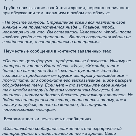
Грубое навязывание своей точки зрения; переход на личность
·
при обсуждении тем; шовинизм в любом его обличье:
«
Не будьте занудой. Стремление всеми вся навязать свое
мнение – не приветствуется нигде…
Главное, чтобы
несмотря ни на что, Вы оставались Человеком. Чтобы после
каждого ухода с конференции – Вашего возращения ждали не
с содроганием, а снетерпением и интересом».
Неуместные сообщения в контексте заявленных тем:
·
«Основная цель форума –продуктивные дискуссии. Никому не
интересно читать Ваши «Ага», «Угу», «Жжош!», и тем
более, не важно, что Вы «Тоже так думаете». Если Вы
согласны с предлагаемым другим автором утверждением –
промолчите, или дополните его высказывание, шире раскрыв
обсуждаемую тему. Если нет – то выскажите свое мнение
так, чтобы автору (и другим участникам дискуссии) не
пришлось, потом задавать десятки уточняющих вопросов. Не
бойтесь полноценных текстов, относитесь к этому, как к
письму за рубеж, ответ на которое, Вы получите
черезнесколько месяцев».
Безграмотность и нечеткость в сообщениях:
·
«Составляйте сообщения грамотно с типографической,
литературной и стилистической точки зрения. Ваши