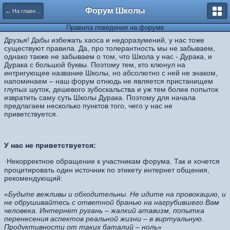
Форум Школы
← На главную страницу
Правила поведения на форуме
Друзья! Дабы избежать хаоса и недоразумений, у нас тоже
существуют правила. Да, про толерантность мы не забываем,
однако также не забываем о том, что Школа у нас - Дурака, и
Дурака с большой буквы. По
этому тем, кто клюнул на
интригующее название Школы, но абсолютно с ней не знаком,
напоминаем – наш форум отнюдь не является пристанищем
глупых шуток, дешевого зубоскальства и уж тем более попыток
извратить саму суть Школы Дурака. Поэтому для начала
предлагаем несколько пунктов того, чего у нас не
приветствуется.
У нас не приветствуется:
Некорректное обращение к участникам форума. Так и хочется
·
процитировать один источник по этикету интернет общения,
рекомендующий:
«
Будьте вежливы и обходительны. Не идите на провокацию, и
не обрушивайтесь с ответной бранью на нагрубившего Вам
человека. Интернет ругань – жалкий атавизм, попытка
перенесения аспектов реальной жизни – в виртуальную.
Продуктивности от таких баталий – ноль
»