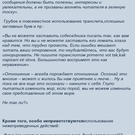
сообщения должны быть полезны, интересны и
увлекательны, а не призваны вгонять читателя в зеленую
тоску».
Грубое и повсеместное использование транслита,сплошных
·
заглавных букв и пр.:
«Вы не можете заставить собеседника писать так, как вам
нравится. Но вы и не можете заставить его ломать глаза
над тем, что трудно прочесть. Если ошибки мешают
читать ваши откровения, то неудивляйтесь, что вас будут
игнорировать. Не пишите транслитом primerno vot tak,kak
napisani eti slova. Большинство воспримет это как
неуважение».
«Отношение – всегда порождает отношение. Осознай это
многие – может и жилось бы нам приятнее и легче… Ну а
пока не все еще это осознали – начните с себя. Глупо
пытаться изменить мир, если порой, мы не можем изменить
свое представление об этом мире.
Не так ли?»
Кроме того, особо неприветствуются
использование
нижеприведенных действий: