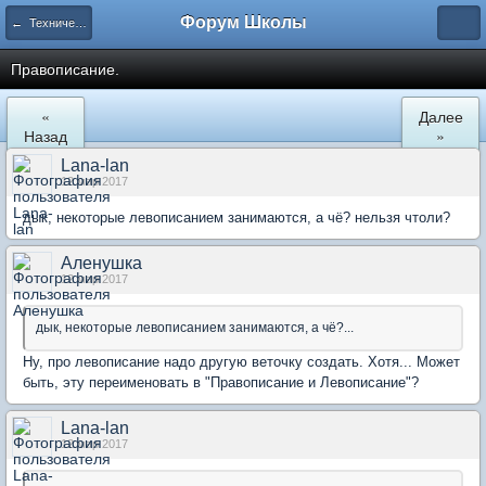
Форум Школы
← Технический отдел
Правописание.
«
Далее
Назад
»
Lana-lan
12 мар 2017
дык, некоторые левописанием занимаются, а чё? нельзя чтоли?
Аленушка
12 мар 2017
дык, некоторые левописанием занимаются, а чё?...
Ну, про левописание надо другую веточку создать. Хотя... Может
быть, эту переименовать в "Правописание и Левописание"?
Lana-lan
12 мар 2017