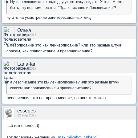
Ну, про левописание надо другую веточку создать. Хотя... Может
быть, эту переименовать в "Правописание и Левописание"?
ну это на усмотрение заинтересованных лиц
Олька
12 мар 2017
а левописание это как ленивописание? или это разные штуки
совсем, как правописание и правонаписание?
Lana-lan
12 мар 2017
а левописание это как ленивописание? или это разные штуки
совсем, как правописание и правонаписание?
левописание это не правописание, но понять можно
esseges
12 мар 2017
всё выяснилось))
вот подарочек желающим:
maximilyahov.ru/hello/