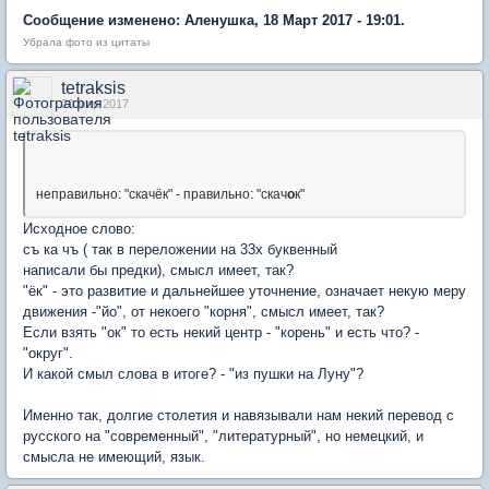
Сообщение изменено: Аленушка, 18 Март 2017 - 19:01.
Убрала фото из цитаты
tetraksis
20 мар 2017
неправильно: "скачёк" - правильно: "скач
о
к"
Исходное слово:
съ ка чъ ( так в переложении на 33х буквенный
написали бы предки), смысл имеет, так?
"ёк" - это развитие и дальнейшее уточнение, означает некую меру
движения -"йо", от некоего "корня", смысл имеет, так?
Если взять "ок" то есть некий центр - "корень" и есть что? -
"округ".
И какой смыл слова в итоге? - "из пушки на Луну"?
Именно так, долгие столетия и навязывали нам некий перевод с
русского на "современный", "литературный", но немецкий, и
смысла не имеющий, язык.