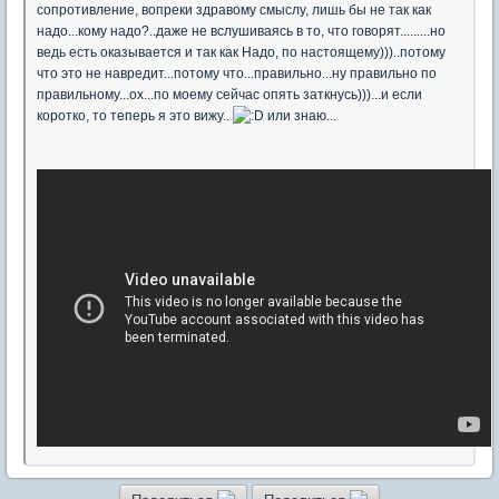
сопротивление, вопреки здравому смыслу, лишь бы не так как
надо...кому надо?..даже не вслушиваясь в то, что говорят.........но
ведь есть оказывается и так как Надо, по настоящему)))..потому
что это не навредит...потому что...правильно...ну правильно по
правильному...ох...по моему сейчас опять заткнусь)))...и если
коротко, то теперь я это вижу..
или знаю...