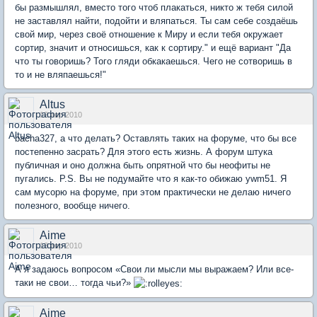
бы размышлял, вместо того чтоб плакаться, никто ж тебя силой
не заставлял найти, подойти и вляпаться. Ты сам себе создаёшь
свой мир, через своё отношение к Миру и если тебя окружает
сортир, значит и относишься, как к сортиру." и ещё вариант "Да
что ты говоришь? Того гляди обкакаешься. Чего не сотворишь в
то и не вляпаешься!"
Altus
12 апр 2010
bacha327, а что делать? Оставлять таких на форуме, что бы все
постепенно засрать? Для этого есть жизнь. А форум штука
публичная и оно должна быть опрятной что бы неофиты не
пугались. P.S. Вы не подумайте что я как-то обижаю ywm51. Я
сам мусорю на форуме, при этом практически не делаю ничего
полезного, вообще ничего.
Aime
13 апр 2010
А я задаюсь вопросом «Свои ли мысли мы выражаем? Или все-
таки не свои… тогда чьи?»
Aime