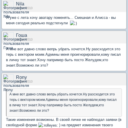
Nila
06 окт 2010
Я уже с лета хочу аватару поменять... Смешная и Алисса - вы
меня сегодня реально подстегнули
Гоша
08 окт 2010
А мне вот давно слово вепрь убрать хочется.Ну разсходится это
терь с вектором моим.Админы меня проигнорировали,кому писал
в личку тот знает.Хочу папример быть посто Желудем,кто
знает.Возможно ли это?
Rony
08 окт 2010
А мне вот давно слово вепрь убрать хочется.Ну разсходится это
терь с вектором моим.Админы меня проигнорировали,кому писал
в личку тот знает.Хочу папример быть посто Желудем,кто
знает.Возможно ли это?
Такие изменения возможны. В своей личке не наблюдал заявки (в
свободной форме
) на предмет изменения твоего