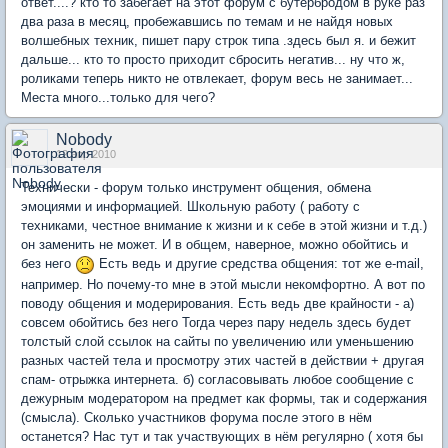
ответ....? кто то забегает на этот форум с бутербродом в руке раз
два раза в месяц, пробежавшись по темам и не найдя новых
волшебных техник, пишет пару строк типа .здесь был я. и бежит
дальше... кто то просто приходит сбросить негатив... ну что ж,
роликами теперь никто не отвлекает, форум весь не занимает...
Места много...только для чего?
Nobody
12 апр 2010
Технически - форум только инструмент общения, обмена
эмоциями и информацией. Школьную работу ( работу с
техниками, честное внимание к жизни и к себе в этой жизни и т.д.)
он заменить не может. И в общем, наверное, можно обойтись и
без него
Есть ведь и другие средства общения: тот же e-mail,
например. Но почему-то мне в этой мысли некомфортно. А вот по
поводу общения и модерирования. Есть ведь две крайности - а)
совсем обойтись без него Тогда через пару недель здесь будет
толстый слой ссылок на сайты по увеличению или уменьшению
разных частей тела и просмотру этих частей в действии + другая
спам- отрыжка интернета. б) согласовывать любое сообщение с
дежурным модератором на предмет как формы, так и содержания
(смысла). Сколько участников форума после этого в нём
останется? Нас тут и так участвующих в нём регулярно ( хотя бы