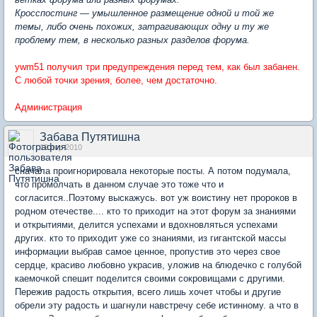
Кросспостинг — умышленное размещение одной и той же
темы, либо очень похожих, затрагивающих одну и ту же
проблему тем, в несколько разных разделов форума.
ywm51 получил три предупреждения перед тем, как был забанен.
С любой точки зрения, более, чем достаточно.
Администрация
Забава Путятишна
12 апр 2010
сначала проигнорировала некоторые посты. А потом подумала,
что промолчать в данном случае это тоже что и
согласится..Поэтому выскажусь. вот уж воистину нет пророков в
родном отечестве.... кто то приходит на этот форум за знаниями
и открытиями, делится успехами и вдохновляться успехами
других. кто то приходит уже со знаниями, из гигантской массы
информации выбрав самое ценное, пропустив это через свое
сердце, красиво любовно украсив, уложив на блюдечко с голубой
каемочкой спешит поделится своими сокровищами с другими.
Пережив радость открытия, всего лишь хочет чтобы и другие
обрели эту радость и шагнули навстречу себе истинному. а что в