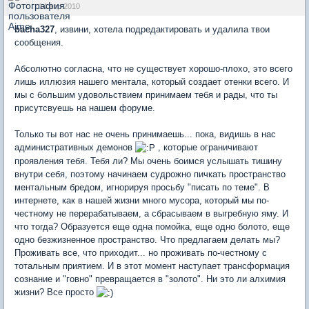
14 апр 2010
bacha327
, извини, хотела подредактировать и удалила твои
сообщения.
Абсолютно согласна, что не существует хорошо-плохо, это всего
лишь иллюзия нашего ментала, который создает отенки всего. И
мы с большим удовольствием принимаем тебя и рады, что ты
присутсвуешь на нашем форуме.
Только ты вот нас не очень принимаешь... пока, видишь в нас
административных демонов
, которые ограничивают
проявления тебя. Тебя ли? Мы очень боимся услышать тишину
внутри себя, поэтому начинаем судрожно пичкать пространство
ментальным бредом, игнорируя просьбу "писать по теме". В
интернете, как в нашей жизни много мусора, который мы по-
честному не перерабатываем, а сбрасываем в выгребную яму. И
что тогда? Образуется еще одна помойка, еще одно болото, еще
одно безжизненное пространство. Что предлагаем делать мы?
Проживать все, что приходит... но проживать по-честному с
тотальным приятием. И в этот момент наступает трансформация
сознание и "говно" превращается в "золото". Ни это ли алхимия
жизни? Все просто