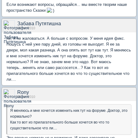
Если возникают вопросы, обращайся... мы вместе творим наше
пространство Сказки
Забава Путятишна
05 окт 2010
не, я не жаловаться. А больше с вопросом. У меня идея фикс.
Ношусь с ней уже пару дней, из головы не выходит. Я ее за
двери, мол какая разница. А она опять вот тут как тут. Я меняюсь
и мне хочется изменить ник тут на форуме. Доктор, это
нормально? Я не знаю, зачем мне это надо. Вот маюсь
теперь...менять или само рассосется...? Как то вот из
прилагательного больше хочется во что то существительное что
ли....
Rony
05 окт 2010
Я меняюсь и мне хочется изменить ник тут на форуме. Доктор, это
нормально?
Как то вот из прилагательного больше хочется во что то
существительное что ли....
Это вполне нормально и возможно. И даже заразительно.