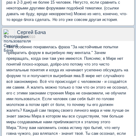
раз в 2-3 дня) не более 15 человек. Негусто, если сравнить с
некоторыми другими форумами подобной тематики. (ссылки
давать не буду, вроде некорректно) Можно из него, конечно, что-
то вроде блога сделать. Но это уже совсем другая история.
Сергей Бача
12 апр 2010
Мне особенно понравилась фраза "За настойчивые попытки
превратить форум в выгребную яму ментала." Зачем
превращать, когда они там уже имеются. Поясняю; в Мире нет
понятий плохо-хорошо, добро-зло потому что это чисто
ментальные понятия и когда их начинают усиленно обсуждать на
форуме то и получается выгребная яма.В мире нет случайного
всё закономерно. Всё что происходит с человеком - и создаётся
им самим. А жалеть можно только о том что он этого не осознал,
его с этими законами строения Мира не ознакомили, не обучили
ими пользоваться. Если человек сам себя бьёт по голове
молотком а потом орёт от боли, то почему ты его должен
жалеть? Каждый сам творец своего личного мира и чем лучше он
знает законы Мира в котором мы все существуем, тем больше
миры создаваемые нами приближаются к эталону этого
Мира."Хочу вам напомнить снова истину про бытиё, что нету
говна чужого, раз вляпался - значит твоё. Ты сам осознал, если