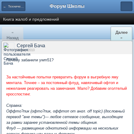
Форум Школы
← Технический отдел
Книга жалоб и предложений
«
Далее
Назад
»
Сергей Бача
08 апр 2010
Почему забанили ywm51?
За настойчивые попытки превратить форум в выгребную яму
ментала. Точнее – за постоянный флуд, навязчивый офтоп и
нежелание реагировать на замечания. Мало? Добавим оголтелый
кросспостинг.
Справка:
Оффто?пик (офто?пик, оффтоп от англ. off topic) (дословный
перевод "вне темы")— любое сетевое сообщение, выходящее
за рамки заранее установленной темы общения.
Флуд — размещение однотипной информации на нескольких
ветках форума или разных форумах.