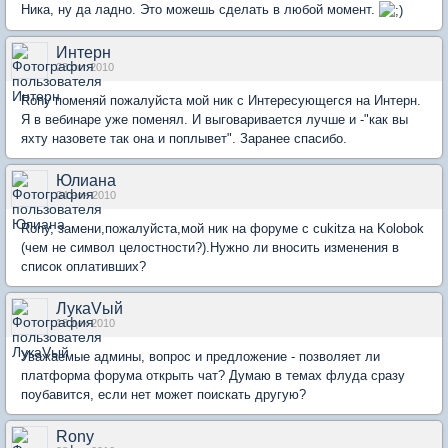
Ника, ну да ладно. Это можешь сделать в любой момент.
Интерн
23 окт 2010
Rony поменяй пожалуйста мой ник с Интересующегся на Интерн.
Я в вебинаре уже поменял. И выговаривается лучше и -"как вы
яхту назовете так она и поплывет". Заранее спасибо.
Юлиана
04 ноя 2010
Rony, замени,пожалуйста,мой ник на форуме с cukitza на Kolobok
(чем не символ целостности?).Нужно ли вносить изменения в
список оплативших?
ЛукаVый
18 дек 2010
Уважаемые админы, вопрос и предложение - позволяет ли
платформа форума открыть чат? Думаю в темах флуда сразу
поубавится, если нет может поискать другую?
Rony