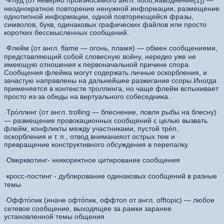
Флуд (от неверно произносимого англ. flood,наводнение[1]) —
·
неоднократное повторение ненужной информации, размещение
однотипной информации, одной повторяющейся фразы,
символов, букв, одинаковых графических файлов или просто
коротких бессмысленных сообщений.
Флейм (от англ. flame — огонь, пламя) — обмен сообщениями,
·
представляющий собой словесную войну, нередко уже не
имеющую отношения к первоначальной причине спора.
Сообщения флейма могут содержать личные оскорбления, и
зачастую направлены на дальнейшее разжигание ссоры.Иногда
применяется в контексте троллинга, но чаще флейм вспыхивает
просто из-за обиды на виртуального собеседника.
Тро́ллинг (от англ. trolling — блеснение, ловля рыбы на блесну)
·
— размещение провокационных сообщений с целью вызвать
флейм, конфликты между участниками, пустой трёп,
оскорбления и т. п., отвод вниманияот острых тем и
превращение конструктивного обсуждения в перепалку.
Оверквотинг- неккоректное цитирование сообщения
·
кросс-постинг - дублирование одинаковых сообщений в разные
·
темы
Оффто́пик (иначе офто́пик, оффтоп от англ. offtopic) — любое
·
сетевое сообщение, выходящее за рамки заранее
установленной темы общения