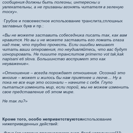
сообщения должны быть полезны, интересны и
увлекательны, а не призваны вгонять читателя в зеленую
тоску».
Грубое и повсеместное использование транслита,сплошных
·
заглавных букв и пр.:
«Вы не можете заставить собеседника писать так, как вам
нравится. Но вы и не можете заставить его ломать глаза
над тем, что трудно прочесть. Если ошибки мешают
читать ваши откровения, то неудивляйтесь, что вас будут
игнорировать. Не пишите транслитом primerno vot tak,kak
napisani eti slova. Большинство воспримет это как
неуважение».
«Отношение – всегда порождает отношение. Осознай это
многие – может и жилось бы нам приятнее и легче… Ну а
пока не все еще это осознали – начните с себя. Глупо
пытаться изменить мир, если порой, мы не можем изменить
свое представление об этом мире.
Не так ли?»
Кроме того, особо неприветствуются
использование
нижеприведенных действий: