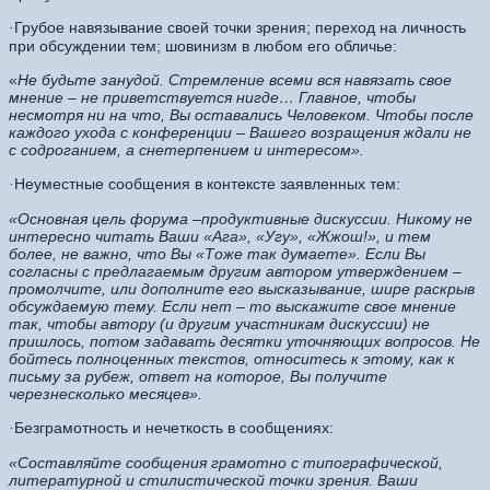
Грубое навязывание своей точки зрения; переход на личность
·
при обсуждении тем; шовинизм в любом его обличье:
«
Не будьте занудой. Стремление всеми вся навязать свое
мнение – не приветствуется нигде…
Главное, чтобы
несмотря ни на что, Вы оставались Человеком. Чтобы после
каждого ухода с конференции – Вашего возращения ждали не
с содроганием, а снетерпением и интересом».
Неуместные сообщения в контексте заявленных тем:
·
«Основная цель форума –продуктивные дискуссии. Никому не
интересно читать Ваши «Ага», «Угу», «Жжош!», и тем
более, не важно, что Вы «Тоже так думаете». Если Вы
согласны с предлагаемым другим автором утверждением –
промолчите, или дополните его высказывание, шире раскрыв
обсуждаемую тему. Если нет – то выскажите свое мнение
так, чтобы автору (и другим участникам дискуссии) не
пришлось, потом задавать десятки уточняющих вопросов. Не
бойтесь полноценных текстов, относитесь к этому, как к
письму за рубеж, ответ на которое, Вы получите
черезнесколько месяцев».
Безграмотность и нечеткость в сообщениях:
·
«Составляйте сообщения грамотно с типографической,
литературной и стилистической точки зрения. Ваши