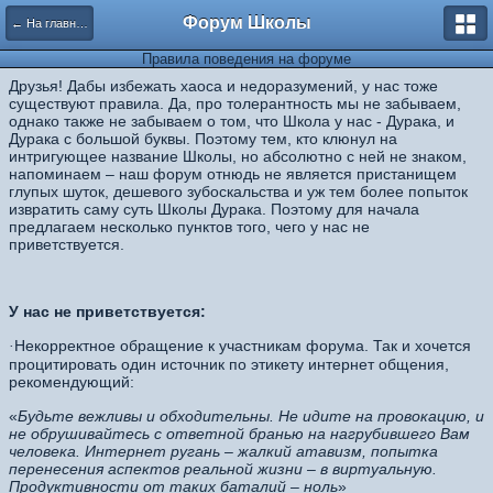
Форум Школы
← На главную страницу
Правила поведения на форуме
Друзья! Дабы избежать хаоса и недоразумений, у нас тоже
существуют правила. Да, про толерантность мы не забываем,
однако также не забываем о том, что Школа у нас - Дурака, и
Дурака с большой буквы. По
этому тем, кто клюнул на
интригующее название Школы, но абсолютно с ней не знаком,
напоминаем – наш форум отнюдь не является пристанищем
глупых шуток, дешевого зубоскальства и уж тем более попыток
извратить саму суть Школы Дурака. Поэтому для начала
предлагаем несколько пунктов того, чего у нас не
приветствуется.
У нас не приветствуется:
Некорректное обращение к участникам форума. Так и хочется
·
процитировать один источник по этикету интернет общения,
рекомендующий:
«
Будьте вежливы и обходительны. Не идите на провокацию, и
не обрушивайтесь с ответной бранью на нагрубившего Вам
человека. Интернет ругань – жалкий атавизм, попытка
перенесения аспектов реальной жизни – в виртуальную.
Продуктивности от таких баталий – ноль
»