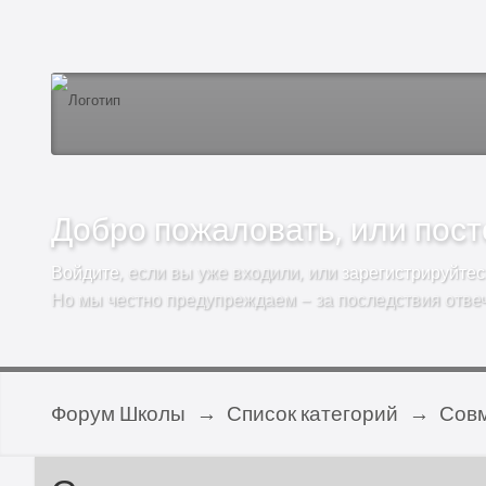
Добро пожаловать, или посто
Войдите
, если вы уже входили, или
зарегистрируйтес
Но мы честно предупреждаем – за последствия отве
Форум Школы
→
Список категорий
→
Совм