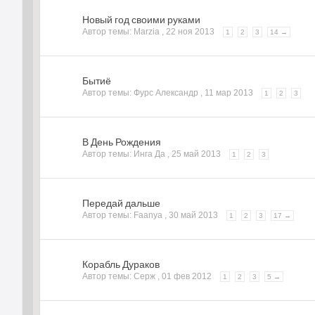
Новый год своими руками
Автор темы: Marzia ,
22 ноя 2013
1
2
3
14 →
Бытиё
Автор темы: Фурс Александр ,
11 мар 2013
1
2
3
В День Рождения
Автор темы: Инга Да ,
25 май 2013
1
2
3
Передай дальше
Автор темы: Faanya ,
30 май 2013
1
2
3
17 →
Корабль Дураков
Автор темы: Серж ,
01 фев 2012
1
2
3
5 →