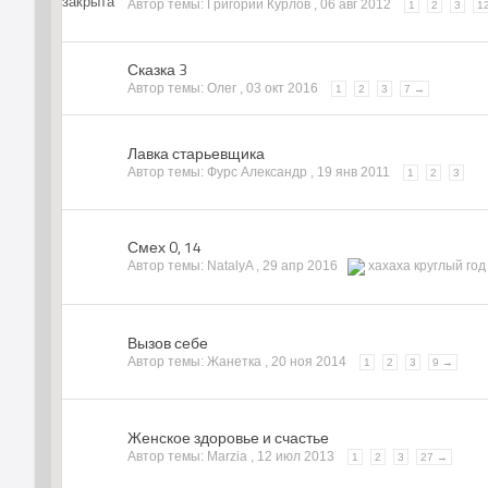
Автор темы: Григорий Курлов ,
06 авг 2012
1
2
3
1
Сказка 3
Автор темы: Олег ,
03 окт 2016
1
2
3
7 →
Лавка старьевщика
Автор темы: Фурс Александр ,
19 янв 2011
1
2
3
Смех 0, 14
Автор темы: NatalyA ,
29 апр 2016
хахаха круглый год
Вызов себе
Автор темы: Жанетка ,
20 ноя 2014
1
2
3
9 →
Женское здоровье и счастье
Автор темы: Marzia ,
12 июл 2013
1
2
3
27 →