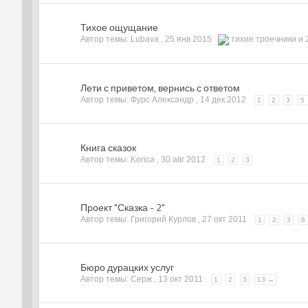
Тихое ощущание
Автор темы: Lubava ,
25 янв 2015
тихие троечники
и 
Лети с приветом, вернись с ответом
Автор темы: Фурс Александр ,
14 дек 2012
1
2
3
5
Книга сказок
Автор темы: Korica ,
30 авг 2012
1
2
3
Проект "Сказка - 2"
Автор темы: Григорий Курлов ,
27 окт 2011
1
2
3
6
Бюро дурацких услуг
Автор темы: Серж ,
13 окт 2011
1
2
3
13 →