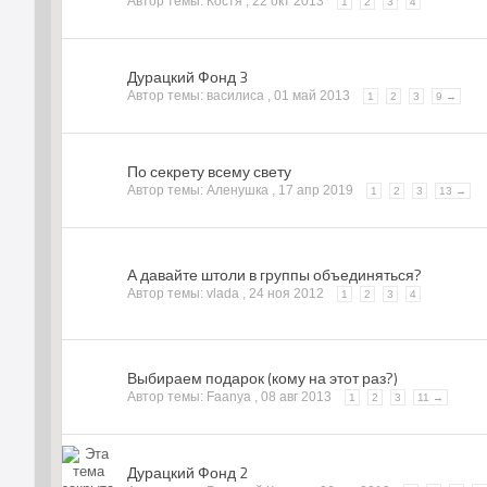
Автор темы: Костя ,
22 окт 2013
1
2
3
4
Дурацкий Фонд 3
Автор темы: василиса ,
01 май 2013
1
2
3
9 →
По секрету всему свету
Автор темы: Аленушка ,
17 апр 2019
1
2
3
13 →
А давайте штоли в группы объединяться?
Автор темы: vlada ,
24 ноя 2012
1
2
3
4
Выбираем подарок (кому на этот раз?)
Автор темы: Faanya ,
08 авг 2013
1
2
3
11 →
Дурацкий Фонд 2