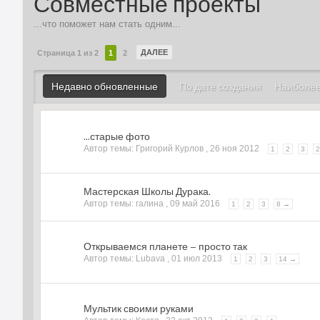
Совместные проекты
...что поможет нам стать одним...
ДАЛЕЕ
Страница 1 из 2
1
2
Недавно обновленные
По дате создания
Наиболе
...старые фото
Автор темы: Григорий Курлов ,
26 ноя 2012
1
2
3
Мастерская Школы Дурака.
Автор темы: галина ,
09 май 2016
1
2
3
8 →
Открываемся планете – просто так
Автор темы: Lubava ,
01 июл 2013
1
2
3
14 →
Мультик своими руками