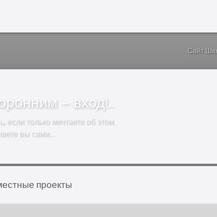
Сайт Шк
ронним – вход!..
ь
, если только мечтаете об этом.
чаете вы сами…
естные проекты