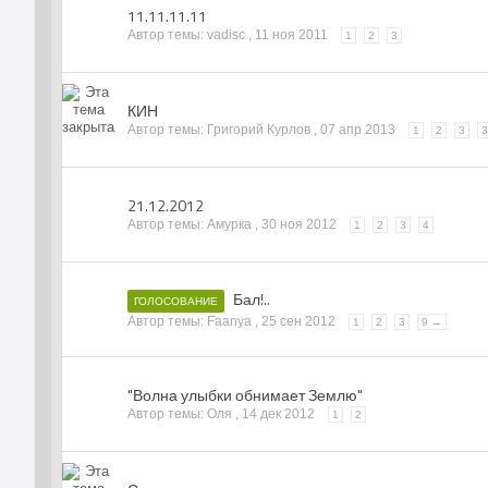
11.11.11.11
Автор темы: vadisc ,
11 ноя 2011
1
2
3
КИН
Автор темы: Григорий Курлов ,
07 апр 2013
1
2
3
21.12.2012
Автор темы: Амурка ,
30 ноя 2012
1
2
3
4
Бал!..
ГОЛОСОВАНИЕ
Автор темы: Faanya ,
25 сен 2012
1
2
3
9 →
"Волна улыбки обнимает Землю"
Автор темы: Оля ,
14 дек 2012
1
2