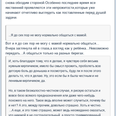
снова обходим стороной.Особенно последнее время все
явственней проявляются эти непрожитости,которые уже
начинают отчетливо выглядеть как поставленные перед душой
задачи.
...Я до сих пор не могу нормально общаться с мамой.
Вот и я до сих пор не могу с мамой нормально общаться...
Вчера заглянула ей в глаза,а взгляд как у ребёнка...Невозможно
передать...А общаться только на разных берегах.
И, хоть благодаря тому, что я делаю, я чувствую себя весьма
нужным кирпичиком, имело бы смысл прожить, проболеть всю
детскую боль до донышка и посмотреть, буду ли я после этого
делать то, что я делаю. Ну, это если бы я была честным и не
ленивым кирпичиком, да.
Но, в таком безжалостно-честном случае, я рискую остаться и
вовсе безо всякого предназначения или даже чего-нибудь
похожего на него. Такое ведь вполне может случиться, почему бы
и нет? А это, между прочим, довольно страшно. Хоть и честно.
...А еще, и это тоже страшно, может ведь неожиданно оказаться,
что никакой я не сострадательный, а просто травмированный