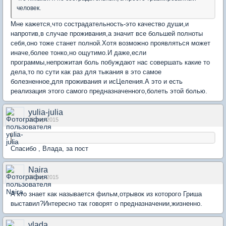
человек.
Мне кажется,что сострадательность-это качество души,и
напротив,в случае проживания,а значит все большей полноты
себя,оно тоже станет полной.Хотя возможно проявляться может
иначе,более тонко,но ощутимо.И даже,если
программы,непрожитая боль побуждают нас совершать какие то
дела,то по сути как раз для тыкания в это самое
болезненное,для проживания и исЦеления.А это и есть
реализация этого самого предназначенного,болеть этой болью.
yulia-julia
09 апр 2015
Спасибо , Влада, за пост
Naira
09 апр 2015
А кто знает как называется фильм,отрывок из которого Гриша
выставил?Интересно так говорят о предназначении,жизненно.
vlada