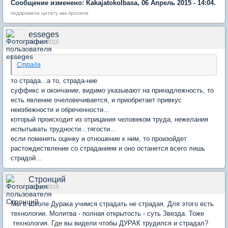
Сообщение изменено: Kakajatokolbasa, 06 Апрель 2015 - 14:04.
подправила цитату как просили
esseges
06 апр 2015
Страда
то страда...а то, страда-ние
суффикс и окончание, видимо указывают на принадлежность, то
есть явление очеловечивается, и приобретает привкус
неизбежности и обреченности...
который происходит из отрицания человеком труда, нежелания
испытывать трудности...тягости...
если поменять оценку и отношение к ним, то произойдет
растождествление со страданием и оно останется всего лишь
страдой...
Стронций
06 апр 2015
Мы в Школе Дурака учимся страдать не страдая. Для этого есть
технологии. Молитва - полная открытость - суть Звезда. Тоже
технология. Где вы видели чтобы ДУРАК трудился и страдал?