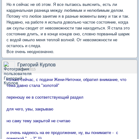
Но я сейчас не об этом. Я все пытаюсь выяснить, есть ли
кардинальная разница между любимым и нелюбимым делом.
Потому что любое занятие я в разные моменты вижу и так и так.
Недавно, на работе я испыла довольно частое состояние, когда
аж скулы сводит от невозможности там находиться. Я стала это
состояние длить, и в конце концов оно, словно порванный шарик
с водой омыло меня теплой волной. От невозможности не
осталось и следа.
Все очень неоднозначно.
Григорий Курлов
10 дек 2015
только сейчас, с подачи Жени-Ниточки, обратил внимание, что
тема давно стала "золотой"
переношу ее в соответствующий раздел
для чего, увы, закрываю
но саму тему закрытой не считаю
и очень надеюсь на ее продолжение, ну, вы понимаете - с
пометкой "...- 2" )))