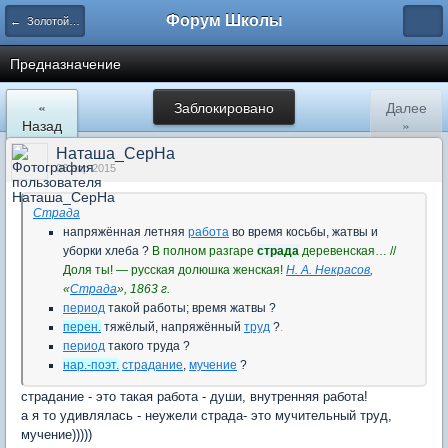
Форум Школы
← Золотой фонд форума
Предназначение
«
Заблокировано
Далее
Назад
»
Наташа_СерНа
06 апр 2015
Страда
напряжённая летняя
работа
во время косьбы, жатвы и
уборки хлеба ?
В полном разгаре
страда
деревенская… //
Доля ты! — русская долюшка женская!
Н. А. Некрасов
,
«
Страда
», 1863 г.
период
такой работы; время жатвы ?
перен.
тяжёлый, напряжённый
труд
?
.
период
такого труда ?
нар.-поэт.
страдание
,
мучение
?
страдание - это такая работа - души, внутренняя работа!
а я то удивлялась - неужели страда- это мучительный труд,
мучение)))))