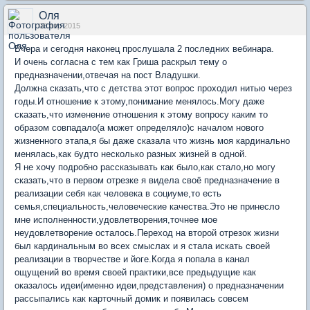
Оля
08 апр 2015
Вчера и сегодня наконец прослушала 2 последних вебинара.
И очень согласна с тем как Гриша раскрыл тему о
предназначении,отвечая на пост Владушки.
Должна сказать,что с детства этот вопрос проходил нитью через
годы.И отношение к этому,понимание менялось.Могу даже
сказать,что изменение отношения к этому вопросу каким то
образом совпадало(а может определяло)с началом нового
жизненного этапа,я бы даже сказала что жизнь моя кардинально
менялась,как будто несколько разных жизней в одной.
Я не хочу подробно рассказывать как было,как стало,но могу
сказать,что в первом отрезке я видела своё предназначение в
реализации себя как человека в социуме,то есть
семья,специальность,человеческие качества.Это не принесло
мне исполненности,удовлетворения,точнее мое
неудовлетворение осталось.Переход на второй отрезок жизни
был кардинальным во всех смыслах и я стала искать своей
реализации в творчестве и йоге.Когда я попала в канал
ощущений во время своей практики,все предыдущие как
оказалось идеи(именно идеи,представления) о предназначении
рассыпались как карточный домик и появилась совсем