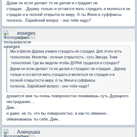
Дурак он если делает то не делая и страдает не
страдая....Дураку только и остается жить страдать и молиться не
страдая и в полной открытости миру. А ты Женя в суффиксы
полезла...Еврейский вопрос - оно тебе надо?
esseges
06 апр 2015
Мы в Школе Дурака учимся страдать не страдая. Для этого есть
технологии. Молитва - полная открытость - суть Звезда. Тоже
технология. Где вы видели чтобы ДУРАК трудился и страдал?
Дурак он если делает то не делая и страдает не страдая....Дураку
только и остается жить страдать и молиться не страдая и в
полной открытости миру. А ты Женя в суффиксы
полезла...Еврейский вопрос - оно тебе надо?
думается мне ты очень поверхностно понимаешь суть Дурацкого
нестрадания....
Дим...
и даже..не то, что бы поверхностно..а как-то обманно...
обманываешь ты себя, Дим...
Аленушка
07 апр 2015