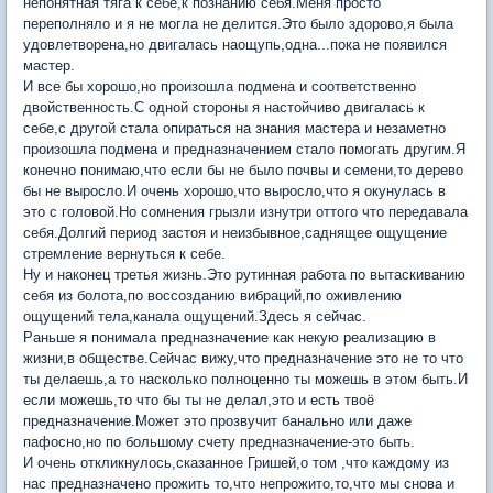
непонятная тяга к себе,к познанию себя.Меня просто
переполняло и я не могла не делится.Это было здорово,я была
удовлетворена,но двигалась наощупь,одна...пока не появился
мастер.
И все бы хорошо,но произошла подмена и соответственно
двойственность.С одной стороны я настойчиво двигалась к
себе,с другой стала опираться на знания мастера и незаметно
произошла подмена и предназначением стало помогать другим.Я
конечно понимаю,что если бы не было почвы и семени,то дерево
бы не выросло.И очень хорошо,что выросло,что я окунулась в
это с головой.Но сомнения грызли изнутри оттого что передавала
себя.Долгий период застоя и неизбывное,саднящее ощущение
стремление вернуться к себе.
Ну и наконец третья жизнь.Это рутинная работа по вытаскиванию
себя из болота,по воссозданию вибраций,по оживлению
ощущений тела,канала ощущений.Здесь я сейчас.
Раньше я понимала предназначение как некую реализацию в
жизни,в обществе.Сейчас вижу,что предназначение это не то что
ты делаешь,а то насколько полноценно ты можешь в этом быть.И
если можешь,то что бы ты не делал,это и есть твоё
предназначение.Может это прозвучит банально или даже
пафосно,но по большому счету предназначение-это быть.
И очень откликнулось,сказанное Гришей,о том ,что каждому из
нас предназначено прожить то,что непрожито,то,что мы снова и