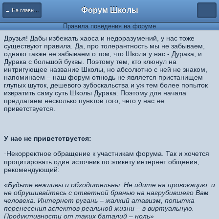
Форум Школы
← На главную страницу
Правила поведения на форуме
Друзья! Дабы избежать хаоса и недоразумений, у нас тоже
существуют правила. Да, про толерантность мы не забываем,
однако также не забываем о том, что Школа у нас - Дурака, и
Дурака с большой буквы. По
этому тем, кто клюнул на
интригующее название Школы, но абсолютно с ней не знаком,
напоминаем – наш форум отнюдь не является пристанищем
глупых шуток, дешевого зубоскальства и уж тем более попыток
извратить саму суть Школы Дурака. Поэтому для начала
предлагаем несколько пунктов того, чего у нас не
приветствуется.
У нас не приветствуется:
Некорректное обращение к участникам форума. Так и хочется
·
процитировать один источник по этикету интернет общения,
рекомендующий:
«
Будьте вежливы и обходительны. Не идите на провокацию, и
не обрушивайтесь с ответной бранью на нагрубившего Вам
человека. Интернет ругань – жалкий атавизм, попытка
перенесения аспектов реальной жизни – в виртуальную.
Продуктивности от таких баталий – ноль
»