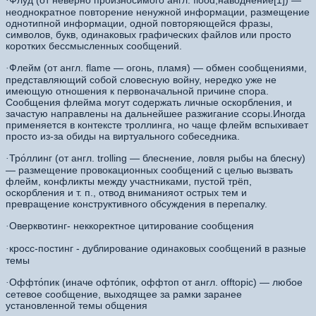
Флуд (от неверно произносимого англ. flood,наводнение[1]) —
·
неоднократное повторение ненужной информации, размещение
однотипной информации, одной повторяющейся фразы,
символов, букв, одинаковых графических файлов или просто
коротких бессмысленных сообщений.
Флейм (от англ. flame — огонь, пламя) — обмен сообщениями,
·
представляющий собой словесную войну, нередко уже не
имеющую отношения к первоначальной причине спора.
Сообщения флейма могут содержать личные оскорбления, и
зачастую направлены на дальнейшее разжигание ссоры.Иногда
применяется в контексте троллинга, но чаще флейм вспыхивает
просто из-за обиды на виртуального собеседника.
Тро́ллинг (от англ. trolling — блеснение, ловля рыбы на блесну)
·
— размещение провокационных сообщений с целью вызвать
флейм, конфликты между участниками, пустой трёп,
оскорбления и т. п., отвод вниманияот острых тем и
превращение конструктивного обсуждения в перепалку.
Оверквотинг- неккоректное цитирование сообщения
·
кросс-постинг - дублирование одинаковых сообщений в разные
·
темы
Оффто́пик (иначе офто́пик, оффтоп от англ. offtopic) — любое
·
сетевое сообщение, выходящее за рамки заранее
установленной темы общения