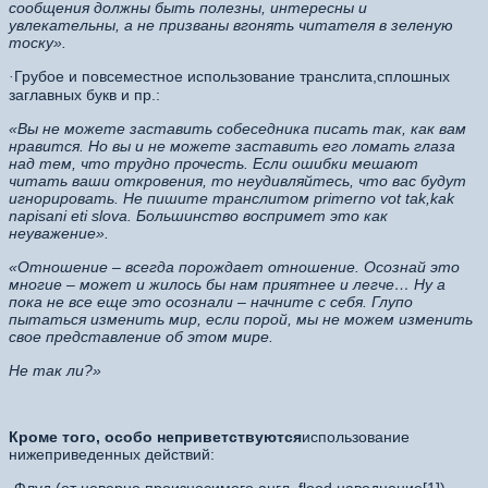
сообщения должны быть полезны, интересны и
увлекательны, а не призваны вгонять читателя в зеленую
тоску».
Грубое и повсеместное использование транслита,сплошных
·
заглавных букв и пр.:
«Вы не можете заставить собеседника писать так, как вам
нравится. Но вы и не можете заставить его ломать глаза
над тем, что трудно прочесть. Если ошибки мешают
читать ваши откровения, то неудивляйтесь, что вас будут
игнорировать. Не пишите транслитом primerno vot tak,kak
napisani eti slova. Большинство воспримет это как
неуважение».
«Отношение – всегда порождает отношение. Осознай это
многие – может и жилось бы нам приятнее и легче… Ну а
пока не все еще это осознали – начните с себя. Глупо
пытаться изменить мир, если порой, мы не можем изменить
свое представление об этом мире.
Не так ли?»
Кроме того, особо неприветствуются
использование
нижеприведенных действий: