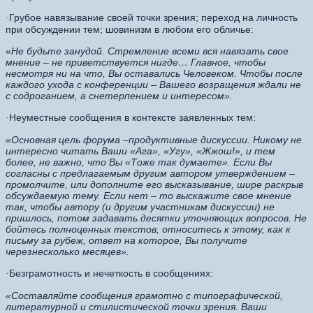
Грубое навязывание своей точки зрения; переход на личность
·
при обсуждении тем; шовинизм в любом его обличье:
«
Не будьте занудой. Стремление всеми вся навязать свое
мнение – не приветствуется нигде…
Главное, чтобы
несмотря ни на что, Вы оставались Человеком. Чтобы после
каждого ухода с конференции – Вашего возращения ждали не
с содроганием, а снетерпением и интересом».
Неуместные сообщения в контексте заявленных тем:
·
«Основная цель форума –продуктивные дискуссии. Никому не
интересно читать Ваши «Ага», «Угу», «Жжош!», и тем
более, не важно, что Вы «Тоже так думаете». Если Вы
согласны с предлагаемым другим автором утверждением –
промолчите, или дополните его высказывание, шире раскрыв
обсуждаемую тему. Если нет – то выскажите свое мнение
так, чтобы автору (и другим участникам дискуссии) не
пришлось, потом задавать десятки уточняющих вопросов. Не
бойтесь полноценных текстов, относитесь к этому, как к
письму за рубеж, ответ на которое, Вы получите
черезнесколько месяцев».
Безграмотность и нечеткость в сообщениях:
·
«Составляйте сообщения грамотно с типографической,
литературной и стилистической точки зрения. Ваши