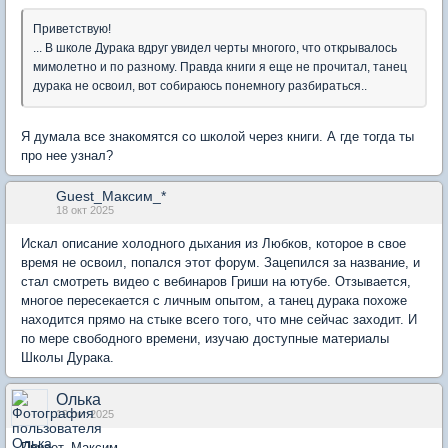
Приветствую!
... В школе Дурака вдруг увидел черты многого, что открывалось
мимолетно и по разному. Правда книги я еще не прочитал, танец
дурака не освоил, вот собираюсь понемногу разбираться..
Я думала все знакомятся со школой через книги. А где тогда ты
про нее узнал?
Guest_Максим_*
18 окт 2025
Искал описание холодного дыхания из Любков, которое в свое
время не освоил, попался этот форум. Зацепился за название, и
стал смотреть видео с вебинаров Гриши на ютубе. Отзывается,
многое пересекается с личным опытом, а танец дурака похоже
находится прямо на стыке всего того, что мне сейчас заходит. И
по мере свободного времени, изучаю доступные материалы
Школы Дурака.
Олька
19 окт 2025
Привет, Максим