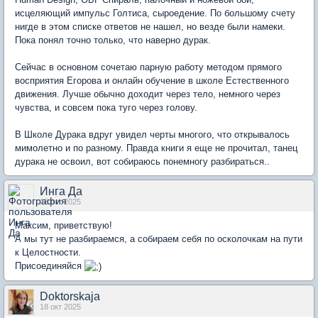
исцеляющий импульс Голтиса, сыроедение. По большому счету
нигде в этом списке ответов не нашел, но везде были намеки.
Пока понял точно только, что наверно дурак.
Сейчас в основном сочетаю парную работу методом прямого
восприятия Егорова и онлайн обучение в школе Естественного
движения. Лучше обычно доходит через тело, немного через
чувства, и совсем пока туго через голову.
В Школе Дурака вдруг увидел черты многого, что открывалось
мимолетно и по разному. Правда книги я еще не прочитал, танец
дурака не освоил, вот собираюсь понемногу разбираться..
Инга Да
18 окт 2025
Максим, приветствую!
А мы тут не разбираемся, а собираем себя по осколочкам на пути
к Целостности.
Присоединяйся
Doktorskaja
18 окт 2025