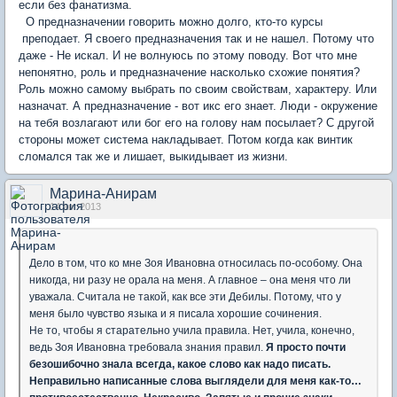
если без фанатизма.
О предназначении говорить можно долго, кто-то курсы
преподает. Я своего предназначения так и не нашел. Потому что
даже - Не искал. И не волнуюсь по этому поводу. Вот что мне
непонятно, роль и предназначение насколько схожие понятия?
Роль можно самому выбрать по своим свойствам, характеру. Или
назначат. А предназначение - вот икс его знает. Люди - окружение
на тебя возлагают или бог его на голову нам посылает? С другой
стороны может система накладывает. Потом когда как винтик
сломался так же и лишает, выкидывает из жизни.
Марина-Анирам
14 авг 2013
Дело в том, что ко мне Зоя Ивановна относилась по-особому. Она
никогда, ни разу не орала на меня. А главное – она меня что ли
уважала. Считала не такой, как все эти Дебилы. Потому, что у
меня было чувство языка и я писала хорошие сочинения.
Не то, чтобы я старательно учила правила. Нет, учила, конечно,
ведь Зоя Ивановна требовала знания правил.
Я просто почти
безошибочно знала всегда, какое слово как надо писать.
Неправильно написанные слова выглядели для меня как-то…