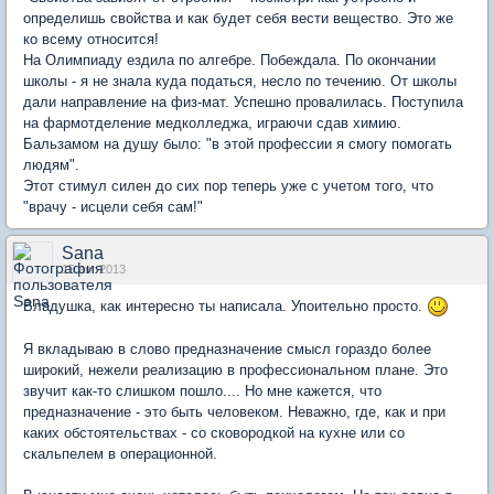
определишь свойства и как будет себя вести вещество. Это же
ко всему относится!
На Олимпиаду ездила по алгебре. Побеждала. По окончании
школы - я не знала куда податься, несло по течению. От школы
дали направление на физ-мат. Успешно провалилась. Поступила
на фармотделение медколледжа, играючи сдав химию.
Бальзамом на душу было: "в этой профессии я смогу помогать
людям".
Этот стимул силен до сих пор теперь уже с учетом того, что
"врачу - исцели себя сам!"
Sana
15 авг 2013
Владушка, как интересно ты написала. Упоительно просто.
Я вкладываю в слово предназначение смысл гораздо более
широкий, нежели реализацию в профессиональном плане. Это
звучит как-то слишком пошло.... Но мне кажется, что
предназначение - это быть человеком. Неважно, где, как и при
каких обстоятельствах - со сковородкой на кухне или со
скальпелем в операционной.