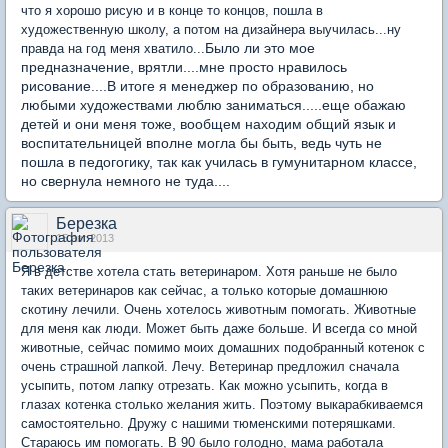
что я хорошо рисую и в конце то концов, пошла в
художественную школу, а потом на дизайнера выучилась...ну
Было ли это мое
правда на год меня хватило...
предназначение, врятли....мне просто нравилось
рисование....В итоге я менеджер по образованию, но
любыми художествами люблю заниматься.....еще обажаю
детей и они меня тоже, вообщем находим общий язык и
воспитательницей вполне могла бы быть, ведь чуть не
пошла в педогогику, так как училась в гумунитарном классе,
но свернула немного не туда....
Березка
15 авг 2013
Я в детстве хотела стать ветеринаром. Хотя раньше не было
таких ветеринаров как сейчас, а только которые домашнюю
скотину лечили. Очень хотелось животным помогать. Животные
для меня как люди. Может быть даже больше. И всегда со мной
животные, сейчас помимо моих домашних подобранный котенок с
очень страшной лапкой. Лечу. Ветеринар предложил сначала
усыпить, потом лапку отрезать. Как можно усыпить, когда в
глазах котенка столько желания жить. Поэтому выкарабкиваемся
самостоятельно. Дружу с нашими тюменскими потеряшками.
Стараюсь им помогать. В 90 было голодно, мама работала