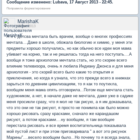
Сообщение изменено: Lubava, 17 Август 2013 - 22:45.
Поправила форматирование
MarishaK
15 авг 2013
А я с детсва мечтала быть врачем, вообще о многих профессиях
мечтала....Даже в школе, обожала биологию и химию, у меня эти
предметы хорошо получались, но как обычно все идеи моя мама
убивает на корню, так и не решилась тогда на него поступать....А
вообще я тоже архиологом мечтала стать, но это скорее всего
влияние телевизора, очень я любила Индиану Джонса и для меня
архиология - это скорей всего было какие то открытия и
приключения, но когда я узнала, что это прежде всего в книжках
зарыться по древним цивилизациям, то я как то поутихла,
вообщем меня мама опять отговорила...Потом еще мечтала стать
художником, а нет, в начале даже не мечтала, даже уже в садике
меня просикли сразу, что я мол не так рисую, а я им доказывала,
что это они не так рисуют, я просто не понимла как было можно
хорошо рисовать сразу красками, сначало же карандашом
рисуют, а потом красками....ну вообщем, я там вообщее
перестала рисовать и все время воспитательница показывала
мой пустой лист и при этом приговаривала " а вот это рисунок
Марины"....весело вообщем было...Но почему то я всегда знала,