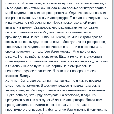
говорили. И, ясен пень, все семь выпускных экзаменов мне надо
было сдать на «отлично». Школа была весьма заинтересована в
моей медали, это был вопрос престижа. Один из экзаменов был
как раз по русскому языку и литературе. Я взяла свободную тему
и написала по ней сочинение. Через несколько дней меня
вызвали в школу. Оказалось, что медалистам не положено
писать сочинения на свободную тему, а положено – по
произведениям. И все было бы ничего, но мне не дали просто
сесть и написать другое сочинение. Мне дали уже проверенное,
«правильное» медальное сочинение и велели его переписать
своим почерком. Блядь. Это было мерзко. Мне до сих пор
мерзко. Но так работала система. Школа не хотела рисковать
моей медалью. Сочинения отправлялись на проверку куда-то там
в Облоно и школе нужен был верняк. И я смирилась. И
переписала чужое сочинение. Что-то про пионеров-героев,
кажется. Блядь.
Хотя нет, была еще одна приятная штука, но я как-то прошла
мимо нее, не заметив. В десятом классе я пошла на курсы в
Университет, чтобы подготовиться к вступительным экзаменам.
Я уже решила, что буду поступать на геологию, и один из
предметов был как раз русский язык и литература. Читал нам
преподаватель с филологического факультета, самого
престижного в универе. На филологию был огромный конкурс, не