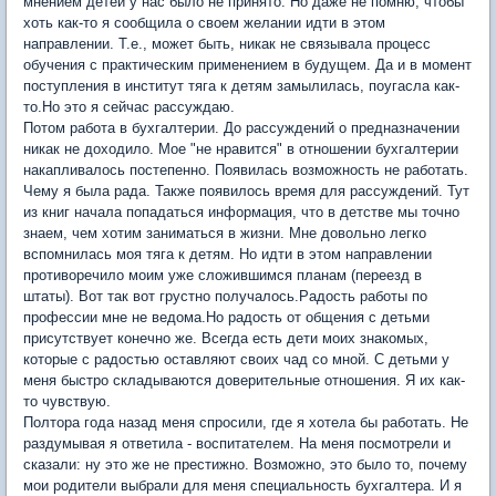
мнением детей у нас было не принято. Но даже не помню, чтобы
хоть как-то я сообщила о своем желании идти в этом
направлении. Т.е., может быть, никак не связывала процесс
обучения с практическим применением в будущем. Да и в момент
поступления в институт тяга к детям замылилась, поугасла как-
то.Но это я сейчас рассуждаю.
Потом работа в бухгалтерии. До рассуждений о предназначении
никак не доходило. Мое "не нравится" в отношении бухгалтерии
накапливалось постепенно. Появилась возможность не работать.
Чему я была рада. Также появилось время для рассуждений. Тут
из книг начала попадаться информация, что в детстве мы точно
знаем, чем хотим заниматься в жизни. Мне довольно легко
вспомнилась моя тяга к детям. Но идти в этом направлении
противоречило моим уже сложившимся планам (переезд в
штаты). Вот так вот грустно получалось.Радость работы по
профессии мне не ведома.Но радость от общения с детьми
присутствует конечно же. Всегда есть дети моих знакомых,
которые с радостью оставляют своих чад со мной. С детьми у
меня быстро складываются доверительные отношения. Я их как-
то чувствую.
Полтора года назад меня спросили, где я хотела бы работать. Не
раздумывая я ответила - воспитателем. На меня посмотрели и
сказали: ну это же не престижно. Возможно, это было то, почему
мои родители выбрали для меня специальность бухгалтера. И я