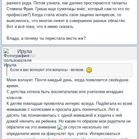
разного рода. Потом узнала, как далеко простираются таланты
Стивена Фрая. Гриша еще сумятицы внёс, который сам-то кто по
профессии?) Когда стала искать свои зацепки интересов, то
выяснилось, что многое лежит в совершенно разных областях.
Вот и всё пока, что я имею сказать.
Влада, а почему ты перестала вести жж?
Ирула
15 авг 2013
Если и вас волнуют эти вопросы - велком.
Меня волнует. Почти каждый день, когда появляется свободное
время.
С детства хотела быть воспитателем или учителем младших
классов.
К детям помладше проявляла интерес всегда. Подбегала ко всем
мамашкам с колясками и просила дать понянчиться. Лет в
десять так познакомилась с одной мамашкой и ходила к ней
домой нянчить ее ребенка. Но каким-то образом мои родители не
обратили на это внимание
и спустя несколько лет
определили меня на факультет бух. учета. Интересоваться