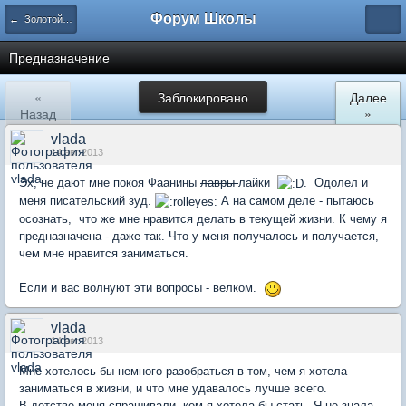
Форум Школы
← Золотой фонд форума
Предназначение
«
Заблокировано
Далее
Назад
»
vlada
14 авг 2013
Эх, не дают мне покоя Фаанины
лавры
лайки
. Одолел и
меня писательский зуд.
А на самом деле - пытаюсь
осознать, что же мне нравится делать в текущей жизни. К чему я
предназначена - даже так. Что у меня получалось и получается,
чем мне нравится заниматься.
Если и вас волнуют эти вопросы - велком.
vlada
14 авг 2013
Мне хотелось бы немного разобраться в том, чем я хотела
заниматься в жизни, и что мне удавалось лучше всего.
В детстве меня спрашивали, кем я хотела бы стать. Я не знала,