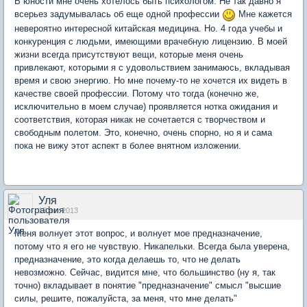
В юности мне очень хотелось быть психологом. Не так давно я
всерьез задумывалась об еще одной профессии
Мне кажется
невероятно интересной китайская медицина. Но. 4 года учебы и
конкуренция с людьми, имеющими врачебную лицензию. В моей
жизни всегда присутствуют вещи, которые меня очень
привлекают, которыми я с удовольствием занимаюсь, вкладывая
время и свою энергию. Но мне почему-то не хочется их видеть в
качестве своей профессии. Потому что тогда (конечно же,
исключительно в моем случае) проявляется нотка ожидания и
соответствия, которая никак не сочетается с творчеством и
свободным полетом. Это, конечно, очень спорно, но я и сама
пока не вижу этот аспект в более внятном изложении.
Уля
15 авг 2013
Меня волнует этот вопрос, и волнует мое предназначение,
потому что я его не чувствую. Никапельки. Всегда была уверена,
предназначение, это когда делаешь то, что не делать
невозможно. Сейчас, видится мне, что большинство (ну я, так
точно) вкладывает в понятие "предназначение" смысл "высшие
силы, решите, пожалуйста, за меня, что мне делать"