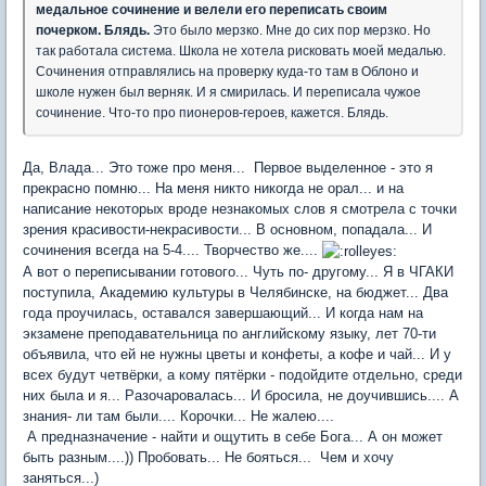
медальное сочинение и велели его переписать своим
почерком. Блядь.
Это было мерзко. Мне до сих пор мерзко. Но
так работала система. Школа не хотела рисковать моей медалью.
Сочинения отправлялись на проверку куда-то там в Облоно и
школе нужен был верняк. И я смирилась. И переписала чужое
сочинение. Что-то про пионеров-героев, кажется. Блядь.
Да, Влада... Это тоже про меня... Первое выделенное - это я
прекрасно помню... На меня никто никогда не орал... и на
написание некоторых вроде незнакомых слов я смотрела с точки
зрения красивости-некрасивости... В основном, попадала... И
сочинения всегда на 5-4.... Творчество же....
А вот о переписывании готового... Чуть по- другому... Я в ЧГАКИ
поступила, Академию культуры в Челябинске, на бюджет... Два
года проучилась, оставался завершающий... И когда нам на
экзамене преподавательница по английскому языку, лет 70-ти
объявила, что ей не нужны цветы и конфеты, а кофе и чай... И у
всех будут четвёрки, а кому пятёрки - подойдите отдельно, среди
них была и я... Разочаровалась... И бросила, не доучившись.... А
знания- ли там были.... Корочки... Не жалею....
А предназначение - найти и ощутить в себе Бога... А он может
быть разным....)) Пробовать... Не бояться... Чем и хочу
заняться...)