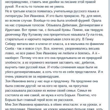
несправедливо, ставить мне двойки за писание этой правой
рукой. Я и есть-то толком ею не умела.
Но в третьем классе появилась учительница русского языка и
литературы Зоя Ивановна. И это было прекрасно. Ну, для меня,
во всяком случае. Вообще-то она была злобной фурией. Орала
на нас страшным голосом. Обзывала Дебилами, Дегенератами и
Идиотами. Вот прямо так, с большой буквы. Помню, как твердую
двоечницу Иру Кулакову она презрительно называла Гу-ла-го-ва,
старательно и нарочито перекатывая слоги во рту. В Генку
Сибиру метала мел и ключи от класса, а в мальчика по фамилии
Скиба - так и вовсе стул. Все, конечно, уворачивались весьма
ловко, но все равно Зою Ивановну не любили и боялись. А я –
наоборот. Потому что все это она проделывала не из природной
злобности, а из огромного желания заставить нас, дебилов,
выучить-таки русский язык. И чтобы сочинения наши были не
убого-дегенеративными, а хоть что-то из себя представляли. И я
очень уважала ее за неравнодушие.
Зоя Ивановна вела у нас еще и продленку. На продленке она
была совсем другой: ни на кого не орала, на прогулках
рассказывала рассказки из жизни своей семьи. Семья ее
состояла из нее самой, ее мужа и кота Борьки. Понятно, что
Борька был главный герой всех ее рассказок.
Мне Зоя Ивановна нравилась в обеих ипостасях: и на уроках, и
на продленке. Наверное, на уроках немножко больше даже, хоть