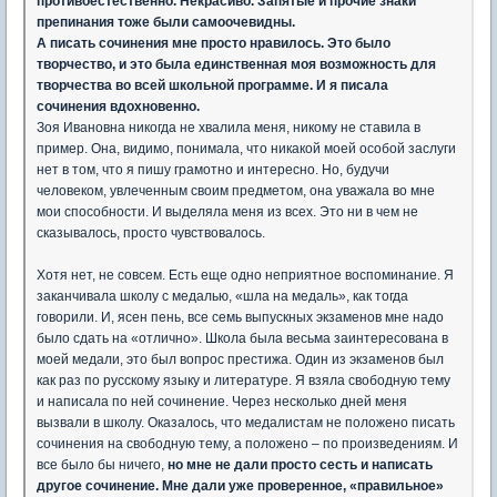
противоестественно. Некрасиво. Запятые и прочие знаки
препинания тоже были самоочевидны.
А писать сочинения мне просто нравилось. Это было
творчество, и это была единственная моя возможность для
творчества во всей школьной программе. И я писала
сочинения вдохновенно.
Зоя Ивановна никогда не хвалила меня, никому не ставила в
пример. Она, видимо, понимала, что никакой моей особой заслуги
нет в том, что я пишу грамотно и интересно. Но, будучи
человеком, увлеченным своим предметом, она уважала во мне
мои способности. И выделяла меня из всех. Это ни в чем не
сказывалось, просто чувствовалось.
Хотя нет, не совсем. Есть еще одно неприятное воспоминание. Я
заканчивала школу с медалью, «шла на медаль», как тогда
говорили. И, ясен пень, все семь выпускных экзаменов мне надо
было сдать на «отлично». Школа была весьма заинтересована в
моей медали, это был вопрос престижа. Один из экзаменов был
как раз по русскому языку и литературе. Я взяла свободную тему
и написала по ней сочинение. Через несколько дней меня
вызвали в школу. Оказалось, что медалистам не положено писать
сочинения на свободную тему, а положено – по произведениям. И
все было бы ничего,
но мне не дали просто сесть и написать
другое сочинение. Мне дали уже проверенное, «правильное»