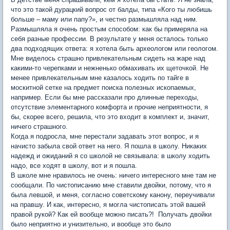
что это такой дурацкий вопрос от балды, типа «Кого ты любишь
больше – маму или папу?», и честно размышляла над ним.
Размышляла я очень простым способом: как бы примеряла на
себя разные профессии. В результате у меня осталось только
два подходящих ответа: я хотела быть археологом или геологом.
Мне виделось страшно привлекательным сидеть на жаре над
какими-то черепками и нежненько обмахивать их щеточкой. Не
менее привлекательным мне казалось ходить по тайге в
москитной сетке на предмет поиска полезных ископаемых,
например. Если бы мне рассказали про длинные переходы,
отсутствие элементарного комфорта и прочие неприятности, я
бы, скорее всего, решила, что это входит в комплект и, значит,
ничего страшного.
Когда я подросла, мне перестали задавать этот вопрос, и я
начисто забыла свой ответ на него. Я пошла в школу. Никаких
надежд и ожиданий я со школой не связывала: в школу ходить
надо, все ходят в школу, вот и я пошла.
В школе мне нравилось не очень: ничего интересного мне там не
сообщали. По чистописанию мне ставили двойки, потому, что я
была левшой, и меня, согласно советскому канону, переучивали
на правшу. И как, интересно, я могла чистописать этой вашей
правой рукой? Как ей вообще можно писать?! Получать двойки
было неприятно и унизительно, и вообще это было