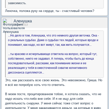
зависимость.
Леночка, положа руку на сердце, ты - счастливый человек?
Аленушка
15 авг 2013
...
Но дело в том, Аленушка, что это немного другая веточка. Она -
о реальных судьбах. Даже о судьбах тех людей, которые вроде и
понимают, как надо, но вот живут, так, как жить получается.
.
.
...ты красиво и исчерпывающе ответила на вопрос, который тут,
собственно, никто не задавал. А теперь, чтобы быть до конца
последовательной, расскажи, как понимание жизни и ее
реализация у тебя в ожесточенной схватке когнитивного
диссонанса сцепляются...
Это, как рассказать всю свою жизнь. Это невозможно, Гриша. Но
я всё же попробую хоть что-то ответить.
В моем посте, процитированном тобою, я хотела сказать, что не
надо искать что-либо вне себя. И я не ищу для себя
деятельность снаружи. У меня сейчас тоже стоит вопрос о
деятельности. У меня заканчиваются деньги, на которые я живу,