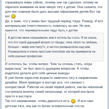
спрашивала маму сейчас, почему они так сделали, почему не
обратили внимание на мою явную тягу к детям. Она сказала, что
для нее главным было дать высшее образование детям.Вот так
вот
Да, я знаю, что у мамы был трудный период тогда. Развод. И вся
материальная ответственность ложилась на нее. Но мне,
кажется, что повнимательнее надо быть к детям.
В детстве меня спрашивали, кем я хотела бы стать. Я не знала,
что это такой дурацкий вопрос от балды, типа «Кого ты любишь
больше – маму или папу?», и честно размышляла над ним.
Размышляла я очень простым способом: как бы примеряла на
себя разные профессии.
И хотелось бы, чтобы вопрос "Кем ты хочешь стать, когда
вырастешь" не был просто дурацким вопросом. А чтобы,
родители делали для себя ценные выводы.
В уже более взрослом возрасте заметила тягу в направлении
дизайна. Меня приводит в восторг все, что связано с
колористикой. Работая на своей первой работе, как-бы невзначай
состряпала визитку своей начальнице, от которой она была
просто в восторге.
Так что направления, чтобы двигаться есть
И все-таки
детская тяга, она как-то более основательная что-ли.