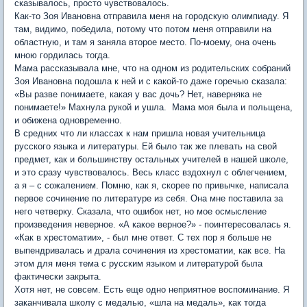
сказывалось, просто чувствовалось.
Как-то Зоя Ивановна отправила меня на городскую олимпиаду. Я
там, видимо, победила, потому что потом меня отправили на
областную, и там я заняла второе место. По-моему, она очень
мною гордилась тогда.
Мама рассказывала мне, что на одном из родительских собраний
Зоя Ивановна подошла к ней и с какой-то даже горечью сказала:
«Вы разве понимаете, какая у вас дочь? Нет, наверняка не
понимаете!» Махнула рукой и ушла. Мама моя была и польщена,
и обижена одновременно.
В средних что ли классах к нам пришла новая учительница
русского языка и литературы. Ей было так же плевать на свой
предмет, как и большинству остальных учителей в нашей школе,
и это сразу чувствовалось. Весь класс вздохнул с облегчением,
а я – с сожалением. Помню, как я, скорее по привычке, написала
первое сочинение по литературе из себя. Она мне поставила за
него четверку. Сказала, что ошибок нет, но мое осмысление
произведения неверное. «А какое верное?» - поинтересовалась я.
«Как в хрестоматии», - был мне ответ. С тех пор я больше не
выпендривалась и драла сочинения из хрестоматии, как все. На
этом для меня тема с русским языком и литературой была
фактически закрыта.
Хотя нет, не совсем. Есть еще одно неприятное воспоминание. Я
заканчивала школу с медалью, «шла на медаль», как тогда