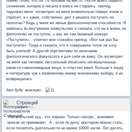
помню точно, что ли 7-8 человек на место. После моего первого
сочинения, которое я писала и вовсе не стараясь, препод
подозвал меня, посмотрел на меня внимательно поверх очков и
спросил, а с каких, собственно, дел я решила поступать на
геологию? Ведь у меня же явные филологические способности. Я
забилась во внутренних конвульсиях и сказала, что ни в жизнь на
филологию не поступлю, у вас же там бешеный конкурс.
«Поступите», - ответил мне спокойно препод. «Вот как раз Вы
поступите». Тогда я сказала, что я совершенно точно не хочу
быть училкой. А другой перспективы по окончании
филологического факультета я для себя не вижу. Он посмотрел
на меня как человек, бессильный объяснить несмышленышу
какие-то самоочевидные вещи, и отпустил меня. Больше к языку
и литературе, как к возможному моему жизненному выбору, я не
возвращалась.
далі буде. можливо...
Стронций
14 авг 2013
Писательский зуд - это хорошо. Только смотри , ананимки
многие не принимают. А , если по делу, мастером можно стать,
если посвятить деятельности не менее 10000 часов. Лет десять,