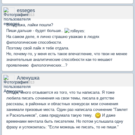
esseges
14 авг 2013
Владушка, лайки пошли?
Пиши дальше - будет больше..
На самом деле, я лично страшно уважаю в людях
филологические способности.
Поэтому свой лайк я тебе отдала.
Но, почему-то, у меня есть такое впечатление, что твои не менее
значительные аналитические способности как-то мешают
проявлению филологических...?
Аленушка
14 авг 2013
Влада, много отзывается из того, что ты написала. Я тоже
любила писать сочинения на свои темы, писала в детстве
рассказы, в районных и областных конкурсах мои сочинения
занимали призовые места. Один раз написала сочинение "Гамлет
и Раскольников", сама придумала такую тему.
И даже
временами мечтала быть писателем. Но потом услышала одну
фразу и успокоилась: "Если можешь не писать, то не пиши."