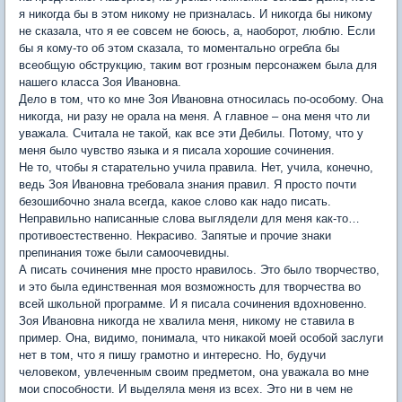
я никогда бы в этом никому не призналась. И никогда бы никому
не сказала, что я ее совсем не боюсь, а, наоборот, люблю. Если
бы я кому-то об этом сказала, то моментально огребла бы
всеобщую обструкцию, таким вот грозным персонажем была для
нашего класса Зоя Ивановна.
Дело в том, что ко мне Зоя Ивановна относилась по-особому. Она
никогда, ни разу не орала на меня. А главное – она меня что ли
уважала. Считала не такой, как все эти Дебилы. Потому, что у
меня было чувство языка и я писала хорошие сочинения.
Не то, чтобы я старательно учила правила. Нет, учила, конечно,
ведь Зоя Ивановна требовала знания правил. Я просто почти
безошибочно знала всегда, какое слово как надо писать.
Неправильно написанные слова выглядели для меня как-то…
противоестественно. Некрасиво. Запятые и прочие знаки
препинания тоже были самоочевидны.
А писать сочинения мне просто нравилось. Это было творчество,
и это была единственная моя возможность для творчества во
всей школьной программе. И я писала сочинения вдохновенно.
Зоя Ивановна никогда не хвалила меня, никому не ставила в
пример. Она, видимо, понимала, что никакой моей особой заслуги
нет в том, что я пишу грамотно и интересно. Но, будучи
человеком, увлеченным своим предметом, она уважала во мне
мои способности. И выделяла меня из всех. Это ни в чем не