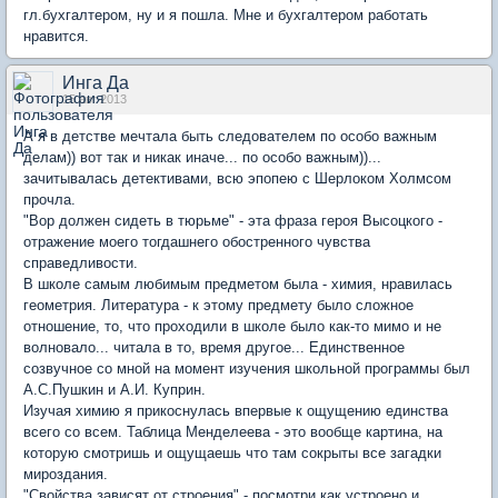
гл.бухгалтером, ну и я пошла. Мне и бухгалтером работать
нравится.
Инга Да
15 авг 2013
А я в детстве мечтала быть следователем по особо важным
делам)) вот так и никак иначе... по особо важным))...
зачитывалась детективами, всю эпопею с Шерлоком Холмсом
прочла.
"Вор должен сидеть в тюрьме" - эта фраза героя Высоцкого -
отражение моего тогдашнего обостренного чувства
справедливости.
В школе самым любимым предметом была - химия, нравилась
геометрия. Литература - к этому предмету было сложное
отношение, то, что проходили в школе было как-то мимо и не
волновало... читала в то, время другое... Единственное
созвучное со мной на момент изучения школьной программы был
А.С.Пушкин и А.И. Куприн.
Изучая химию я прикоснулась впервые к ощущению единства
всего со всем. Таблица Менделеева - это вообще картина, на
которую смотришь и ощущаешь что там сокрыты все загадки
мироздания.
"Свойства зависят от строения" - посмотри как устроено и