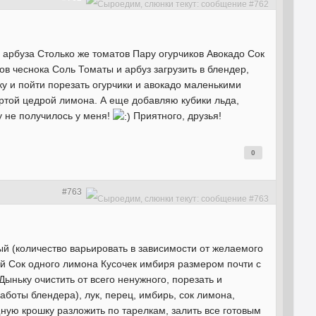
 арбуза Столько же томатов Пару огурчиков Авокадо Сок
в чеснока Соль Томаты и арбуз загрузить в блендер,
ку и пойти порезать огурчики и авокадо маленькими
ертой цедрой лимона. А еще добавляю кубики льда,
у не получилось у меня!
Приятного, друзья!
0
#763
й (количество варьировать в зависимости от желаемого
ный Сок одного лимона Кусочек имбиря размером почти с
ньку очистить от всего ненужного, порезать и
аботы блендера), лук, перец, имбирь, сок лимона,
щную крошку разложить по тарелкам, залить все готовым