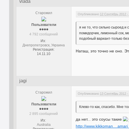
vlada
Старожил
Опубликовано
12 Сентябрь 2012 -
Пользователи
я не то, что сильно сыроед и
помидорчик, лимонный сок, ме
4 792 сообщений
подобный вариант-только без
Из:
Днепропетровск, Украина
Регистрация:
Наташ, это точно не оно. Эт
14.11.10
jagi
Старожил
Опубликовано
13 Сентябрь 2012 -
Пользователи
Клево-то как, спасибо. Мне то
2 895 сообщений
да нет... это соусы такие
Из:
Australia
http://www.kikkoman....amar