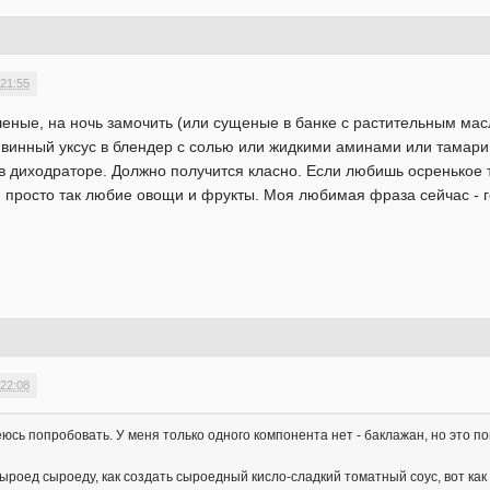
 21:55
еные, на ночь замочить (или сущеные в банке с растительным мас
винный уксус в блендер с солью или жидкими аминами или тамари.
в диходраторе. Должно получится класно. Если любишь осренькое т
просто так любие овощи и фрукты. Моя любимая фраза сейчас - г
 22:08
юсь попробовать. У меня только одного компонента нет - баклажан, но это п
сыроед сыроеду, как создать сыроедный кисло-сладкий томатный соус, вот как 