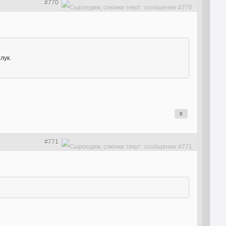
#770
лук.
0
#771