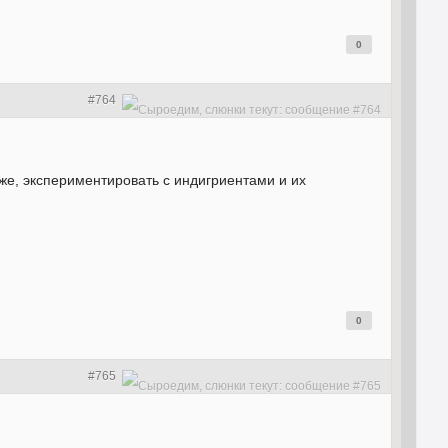
0
#764
оже, экспериментировать с индигриентами и их
0
#765