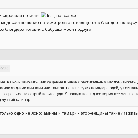
 и спросили не меня
, но все-же..
мед( соотношение на усмотрение готовящего)-в блендер. по вкусу-с
ез блендера-готовила бабушка моей подруги
 22:13
ые, на ночь замочить (или сущеные в банке с растительным маслом) выжать
лью или жидкими аминами или тамари. Если не сухих помидор подойдут обычн
шь осренькое то острый перчик туда. Я правда последнее вермя все меньше 
д лучший кулинар.
 только одно не ясно: амины и тамари - это женщины такие? Я жив