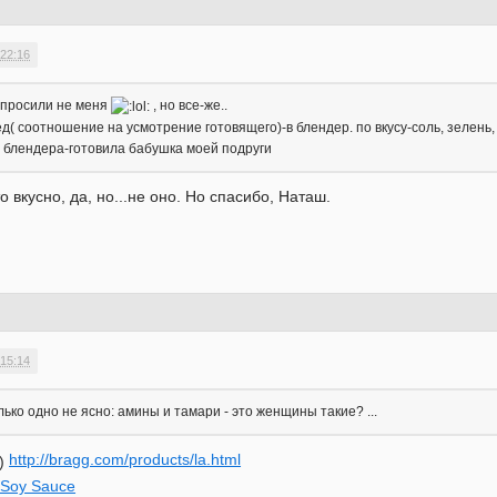
 22:16
 спросили не меня
, но все-же..
д( соотношение на усмотрение готовящего)-в блендер. по вкусу-соль, зелень, 
 блендера-готовила бабушка моей подруги
о вкусно, да, но...не оно. Но спасибо, Наташ.
 15:14
лько одно не ясно: амины и тамари - это женщины такие? ...
http://bragg.com/products/la.html
i Soy Sauce