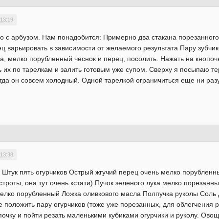
 13:19
о с арбузом. Нам понадобится: Примерно два стакана порезанного
 варьировать в зависимости от желаемого результата Пару зубчико
а, мелко порубленный чеснок и перец, посолить. Нажать на кнопоч
ь их по тарелкам и залить готовым уже супом. Сверху я посыпаю т
огда он совсем холодный. Одной тарелкой ограничиться еще ни раз
 13:38
 Штук пять огурчиков Острый жгучий перец очень мелко порубленны
остроты, она тут очень кстати) Пучок зеленого лука мелко порезан
елко порубленный Ложка оливкового масла Полпучка руколы Соль Ды
е положить пару огурчиков (тоже уже порезанных, для облегчения р
почку и пойти резать маленькими кубиками огурчики и руколу. Ово