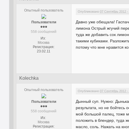
Опытный пользователь
Опубликовано
07 Сентябрь 2012 -
Давно уже обещала! Гаспач
Пользователи
лимона Острый жгучий перец
558 сообщений
туда же добавить сок лимон
Из:
такими кубиками. Разложит
Москва
Регистрация:
потому что мне нравится к
23.02.11
Kolechka
Опытный пользователь
Опубликовано
07 Сентябрь 2012 -
Дынный суп. Нужно: Дынька
Пользователи
результата, но не бойтесь 
558 сообщений
мой большой палец, тоже м
Из:
положить в блендер, туда ж
Москва
Регистрация:
масло, соль. Нажать на кно