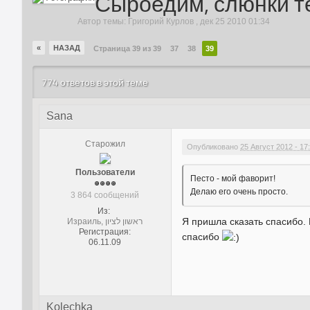
Сыроедим, слюнки т
Автор темы:
Григорий Курлов
,
дек 25 2010 01:34
«
НАЗАД
Страница 39 из 39
37
38
39
774 ответов в этой теме
Sana
Старожил
Опубликовано
25 Август 2012 - 17
Пользователи
Песто - мой фаворит!
Делаю его очень просто.
3 864 сообщений
Из:
Я пришла сказать спасибо.
Израиль, ראשון לציון
Регистрация:
спасибо
06.11.09
Kolechka