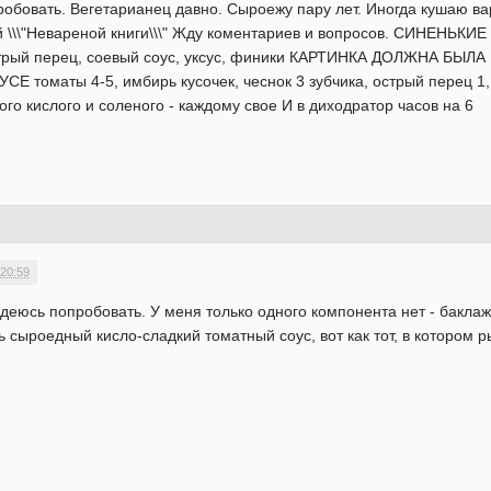
робовать. Вегетарианец давно. Сыроежу пару лет. Иногда кушаю ва
ей \\\"Невареной книги\\\" Жду коментариев и вопросов. СИНЕН
 острый перец, соевый соус, уксус, финики КАРТИНКА ДОЛЖНА 
 томаты 4-5, имбирь кусочек, чеснок 3 зубчика, острый перец 1, с
ого кислого и соленого - каждому свое И в диходратор часов на 6
 20:59
деюсь попробовать. У меня только одного компонента нет - баклажа
ь сыроедный кисло-сладкий томатный соус, вот как тот, в котором р