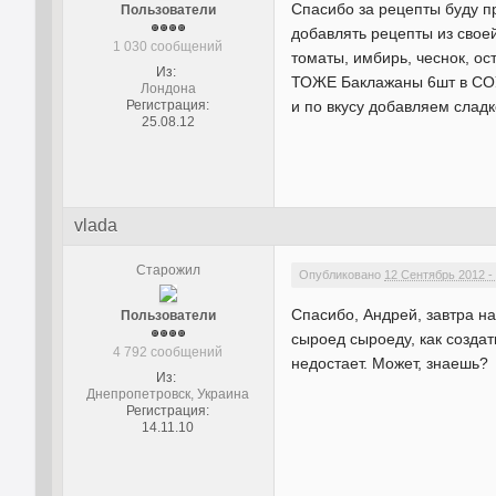
Спасибо за рецепты буду п
Пользователи
добавлять рецепты из сво
1 030 сообщений
томаты, имбирь, чеснок,
Из:
ТОЖЕ Баклажаны 6шт в СОУСЕ
Лондона
Регистрация:
и по вкусу добавляем сладк
25.08.12
vlada
Старожил
Опубликовано
12 Сентябрь 2012 -
Спасибо, Андрей, завтра на
Пользователи
сыроед сыроеду, как создат
4 792 сообщений
недостает. Может, знаешь?
Из:
Днепропетровск, Украина
Регистрация:
14.11.10