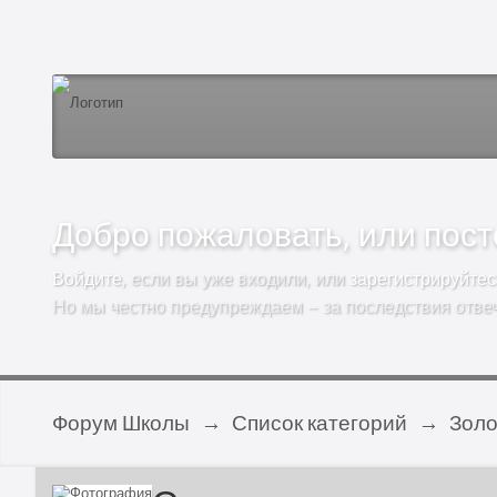
Добро пожаловать, или посто
Войдите
, если вы уже входили, или
зарегистрируйтес
Но мы честно предупреждаем – за последствия отве
Форум Школы
→
Список категорий
→
Золо