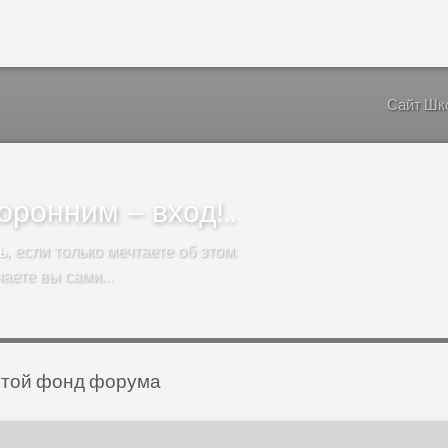
Сайт Шк
ронним – вход!..
ь
, если только мечтаете об этом.
чаете вы сами…
той фонд форума