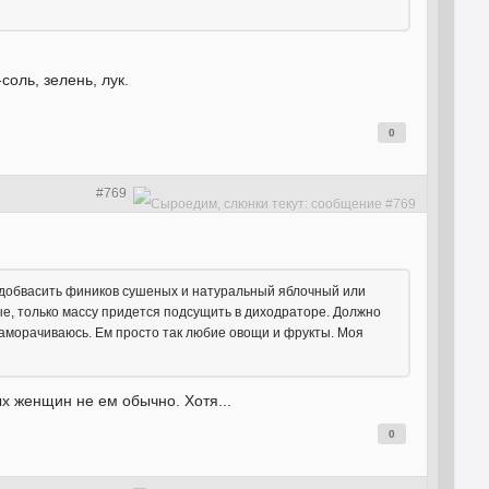
оль, зелень, лук.
0
#769
, добвасить фиников сушеных и натуральный яблочный или
ые, только массу придется подсущить в диходраторе. Должно
заморачиваюсь. Ем просто так любие овощи и фрукты. Моя
ых женщин не ем обычно. Хотя...
0