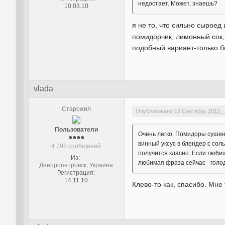
недостает. Может, знаешь?
10.03.10
я не то, что сильно сыроед
помидорчик, лимонный сок, 
подобный вариант-только б
vlada
Старожил
Опубликовано
12 Сентябрь 2012 -
Пользователи
Очень легко. Помидоры сушен
винный уксус в блендер с со
4 792 сообщений
получится класно. Если люби
Из:
любимая фраза сейчас - голо
Днепропетровск, Украина
Регистрация:
14.11.10
Клево-то как, спасибо. Мне