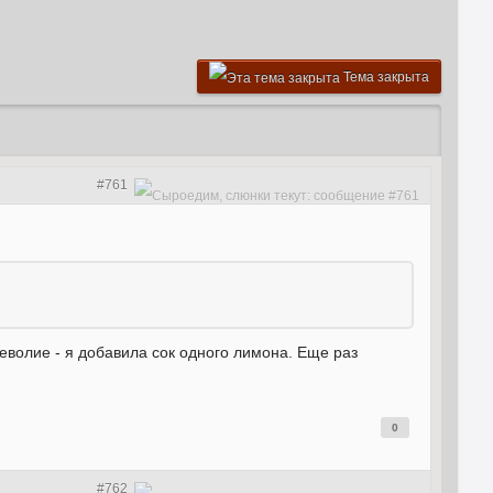
Тема закрыта
#761
еволие - я добавила сок одного лимона. Еще раз
0
#762