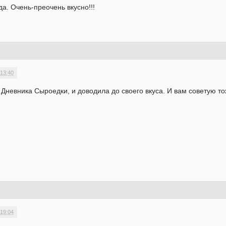
да. Очень-преочень вкусно!!!
 13:40
 Дневника Сыроедки, и доводила до своего вкуса. И вам советую т
 19:04