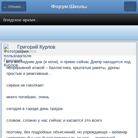
Форум Школы
← Объявления
блядское время...
Григорий Курлов
03 июн 2026
все последние дни (и ночи), и прямо сейчас Днепр находится под
непрерывной атакой – баллистика, крылатые ракеты, дроны
простые и реактивные…
сирена не смолкает
много погибших, очень
сегодня в городе день траура
словом, сложно у нас сейчас и касается это всего
поэтому, без подробных объяснений, но упреждающе – вебинар
четверговый у нас будет пятничным, то есть – очередной