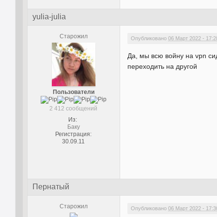
yulia-julia
Старожил
Опубликовано
06 Март 2022 - 17:2
Да, мы всю войну на vpn си
переходить на другой
Пользователи
2 412 сообщений
Из:
Баку
Регистрация:
30.09.11
Пернатый
Старожил
Опубликовано
06 Март 2022 - 17:3