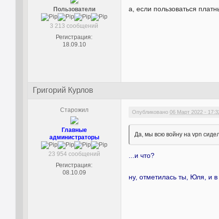
а, если пользоваться платн
Пользователи
3 213 сообщений
Регистрация:
18.09.10
Григорий Курлов
Старожил
Опубликовано
06 Март 2022 - 17:3
Главные
Да, мы всю войну на vpn сиде
администраторы
23 954 сообщений
...и что?
Регистрация:
08.10.09
ну, отметилась ты, Юля, и в