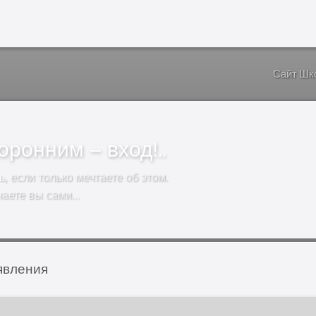
Сайт Шк
ронним – вход!..
ь
, если только мечтаете об этом.
чаете вы сами…
явления