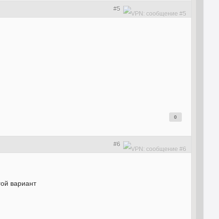
#5
0
#6
гой вариант