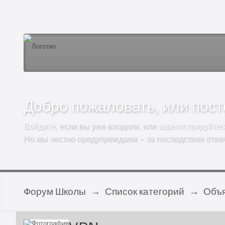
Добро пожаловать, или посто
Войдите
, если вы уже входили, или
зарегистрируйтес
Но мы честно предупреждаем – за последствия отве
Форум Школы
→
Список категорий
→
Объ