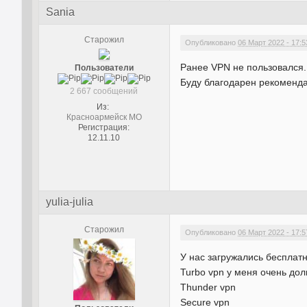
Sania
Старожил
Опубликовано
06 Март 2022 - 17:5
Ранее VPN не пользовался
Пользователи
Буду благодарен рекоменда
2 667 сообщений
Из:
Красноармейск МО
Регистрация:
12.11.10
yulia-julia
Старожил
Опубликовано
06 Март 2022 - 17:5
У нас загружались бесплат
Turbo vpn у меня очень дол
Thunder vpn
Secure vpn