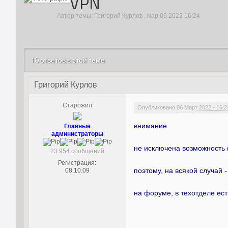
VPN
Автор темы:
Григорий Курлов
,
мар 06 2022 16:24
10 ответов в этой теме
Григорий Курлов
Старожил
Опубликовано
06 Март 2022 - 16:2
внимание
Главные
администраторы
не исключена возможность
23 954 сообщений
Регистрация:
поэтому, на всякой случай 
08.10.09
на форуме, в техотделе ес