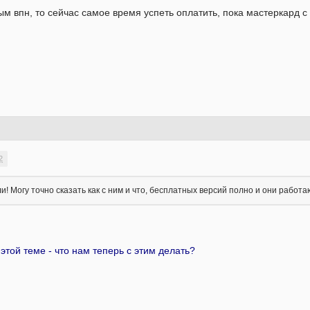
ым впн, то сейчас самое время успеть оплатить, пока мастеркард с 
2
ли! Могу точно сказать как с ним и что, бесплатных версий полно и они рабо
 этой теме - что нам теперь с этим делать?