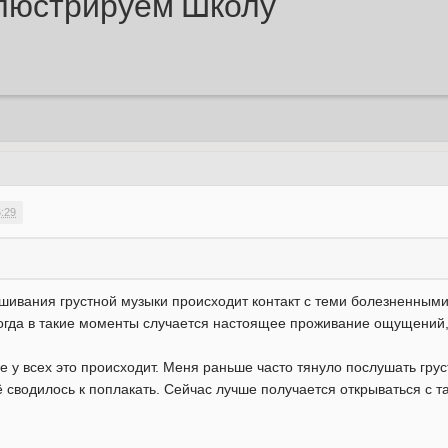
ллюстрируем Школу
6:29
шивания грустной музыки происходит контакт с теми болезненным
огда в такие моменты случается настоящее проживание ощущений,
не у всех это происходит. Меня раньше часто тянуло послушать гру
ё сводилось к поплакать. Сейчас лучше получается открываться с 