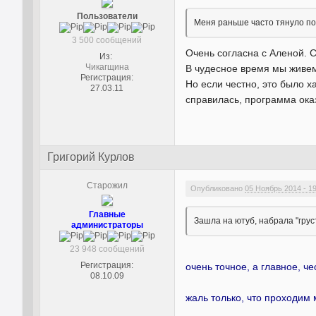
Пользователи
Меня раньше часто тянуло пос
3 500 сообщений
Очень согласна с Аленой. С
Из:
Чикагщина
В чудесное время мы живем.
Регистрация:
Но если честно, это было х
27.03.11
справилась, программа ока
Григорий Курлов
Старожил
Опубликовано
05 Ноябрь 2014 - 19
Главные
Зашла на ютуб, набрала "грус
администраторы
23 948 сообщений
Регистрация:
очень точное, а главное, ч
08.10.09
жаль только, что проходим