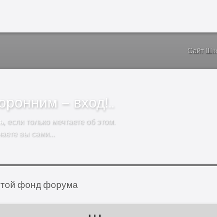
Сайт Шк
ронним – вход!..
ь
, если только мечтаете об этом.
чаете вы сами…
той фонд форума