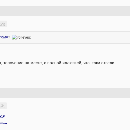
4:20
ткуда
?
а, топочение на месте, с полной иллюзией, что таки отвели
4:34
ся
ь...