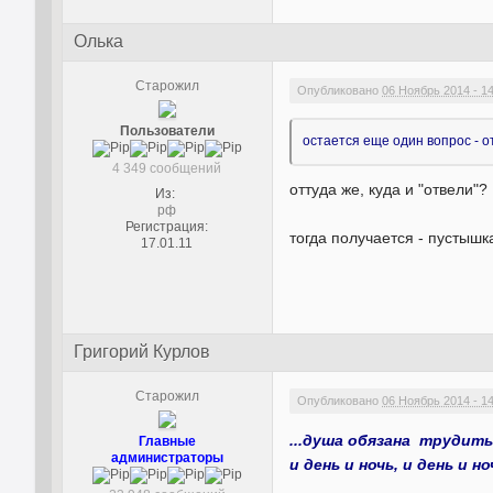
Олька
Старожил
Опубликовано
06 Ноябрь 2014 - 1
Пользователи
остается еще один вопрос - о
4 349 сообщений
оттуда же, куда и "отвели"?
Из:
рф
Регистрация:
тогда получается - пустышк
17.01.11
Григорий Курлов
Старожил
Опубликовано
06 Ноябрь 2014 - 1
...душа обязана трудить
Главные
администраторы
и день и ночь, и день и ноч