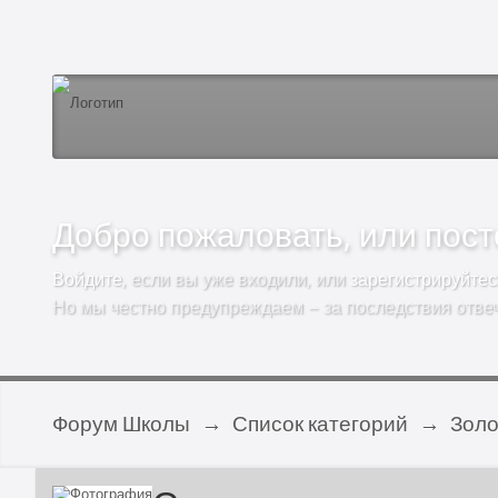
Добро пожаловать, или посто
Войдите
, если вы уже входили, или
зарегистрируйтес
Но мы честно предупреждаем – за последствия отве
Форум Школы
→
Список категорий
→
Золо