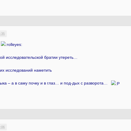
6:35
ь
ой исследовательской братии утереть…
их исследований наметить
тыка – а в саму почку и в глаз… и под-дых с разворота…
9:06