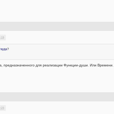
3:19
ткуда
?
а, предназначенного для реализации Функции-души. Или Времени.
0:23