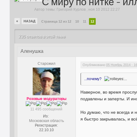
С миру по нитке - и
Автор темы:
Григорий Курлов
,
ноя 10 2012 22:27
«
НАЗАД
Страница 12 из 12
10
11
12
235 ответов в этой теме
Аленушка
Старожил
Опубликовано
05 Ноябрь 2014 - 1
...почему?
...
Наверное, во время прослу
подавлены и заперты. И ин
Розовые модураторы
11 495 сообщений
Но думаю, что не всегда и 
Из:
я быстро закрывалась, и вс
Московская область
Регистрация:
22.10.10