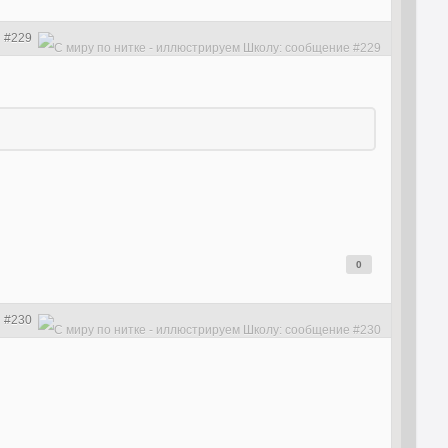
#229
0
#230