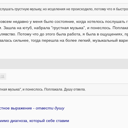
лушать грустную музыку, но исцеления не происходило, потому что я быстро 
овсем недавно у меня было состояние, когда хотелось послушать г
 Зашла на ютуб, набрала "грустная музыка", и понеслось. Поплака
алявство. Потому что до этого была работа, я была в ощущениях, п
залась сильнее, тогда перешла на более легкий, музыкальный вари
:11
тная музыка", и понеслось. Поплакала. Душу отвела.
естное выражение -
отвести душу
 мимо диагноза, который себе ставим