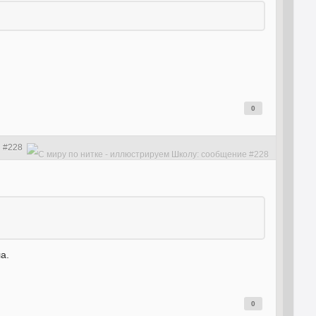
0
#228
а.
0