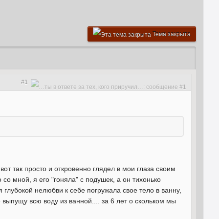
Тема закрыта
#1
от так просто и откровенно глядел в мои глаза своим
со мной, я его "гоняла" с подушек, а он тихонько
я глубокой нелюбви к себе погружала свое тело в ванну,
 выпущу всю воду из ванной.... за 6 лет о скольком мы