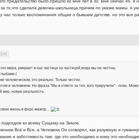
это предательство было,пришло ко мне лет в 30. мне сейчас 45. я 
за то,что сделала девочка-школьница,причем по указке мамы. я уж
у нас только воспоминания общие о бывшем детстве. но это все ра
13:46
этого мира, умирает в нас частица за частицей,когда мы не честны.
глыбами.(
е человеческом, это реально. Только честно.
ом и человеком. Но фраза:"Мы в ответе за тех, кого приручили" - ложь. Може
й мир, новую реальность.
свою жизнь в форс-мажор....
им подходом ко всему Сущему на Земле.
рмонии Всё и Вся, а Человека Он сотворял, как разумную и гуманн
мание и заботливость там, где это необходимо и кому это необход