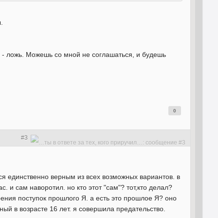
.
 - ложь. Можешь со мной не соглашаться, и будешь
0
#3
ся единственно верным из всех возможных вариантов. в
 и сам наворотил. но кто этот "сам"? тот,кто делал?
рения поступок прошлого Я. а есть это прошлое Я? оно
ый в возрасте 16 лет. я совершила предательство.