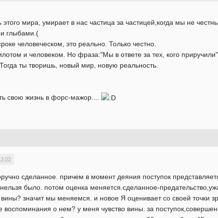
ь этого мира, умирает в нас частица за частицей,когда мы не честны
и глыбами.(
роке человеческом, это реально. Только честно.
отом и человеком. Но фраза:"Мы в ответе за тех, кого приручили"
.Тогда ты творишь, новый мир, новую реальность.
ть свою жизнь в форс-мажор....
13:03
норучно сделанное. причем в момент деяния поступок представляет
ельзя было. потом оценка меняется.сделанное-предательство,ужас.
 вины? значит мы меняемся. и новое Я оценивает со своей точки з
 воспоминания о нем? у меня чувство вины. за поступок,совершенн