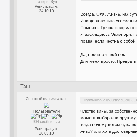
екатеринбург
Регистрация:
24.10.10
Всегда, Оля. Жизнь, как сут
Иногда довольно увесистым
Помнишь Гриша говорил о с
Я восхищаюсь Экзюпери, пил
права, если честна с собой
Да, прочитал твой пост.
Для меня просто. Преврати
Таш
Опытный пользователь
Опубликовано
05 Февраль 2012 - 
чувство вины. за собствен
Пользователи
момент выбора-по другому н
904 сообщений
тогда почему потом чувство
Регистрация:
живо? или хоть достоверные
10.03.10