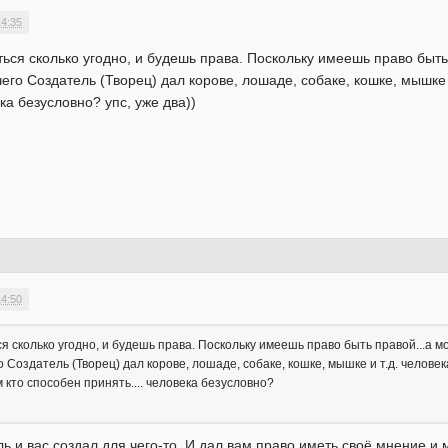
14:35
ся сколько угодно, и будешь права. Поскольку имеешь право быть п
чего Создатель (Творец) дал корове, лошаде, собаке, кошке, мышке и
ка безусловно? упс, уже два))
14:50
 сколько угодно, и будешь права. Поскольку имеешь право быть правой...а мож
о Создатель (Творец) дал корове, лошаде, собаке, кошке, мышке и т.д. челове
 кто способен принять.... человека безусловно?
ль и вас создал для чего-то. И дал вам право иметь своё мнение и м