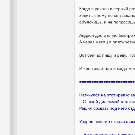
Когда я уехала в первый ра
ходить к нему не соглашалс
объяснишь, и не попросишь 
Андрон достаточно быстро 
А через месяц я опять уезж
Вот сейчас пишу и реву. Про
И хрен знает кто и когда ме
=======================
Наткнулся на этот крепко 
...С такой дилеммой сталки
Решил создать под него от
Уверен, многие оказывались
…Но с животными, почему-то