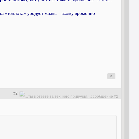
та «теплота» уродует жизнь – всему временно
0
#2