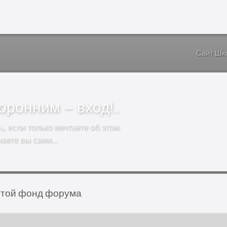
Сайт Шк
ронним – вход!..
ь
, если только мечтаете об этом.
чаете вы сами…
той фонд форума