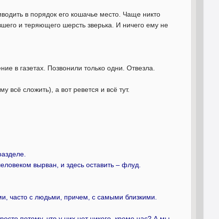
иводить в порядок его кошачье место. Чаще никто
вшего и теряющего шерсть зверька. И ничего ему не
ение в газетах. Позвонили только одни. Отвезла.
 всё сложить), а вот ревется и всё тут.
разделе.
человеком вырван, и здесь оставить – флуд.
ми, часто с людьми, причем, с самыми близкими.
осто потому, что у них нет никого, кроме нас? А мы…