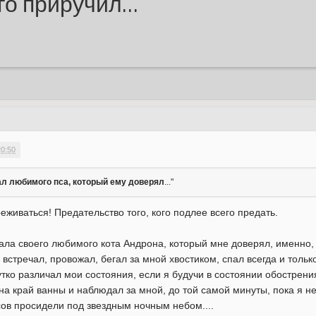
ого приручил…
20:50
ал любимого
пса, который ему доверял
..."
реживаться! Предательство того, кого подлее всего предать.
ла своего любимого кота Андрона, который мне доверял, именно, в
стречал, провожал, бегал за мной хвостиком, спал всегда и только 
утко различал мои состояния, если я будучи в состоянии обострени
 на край ванны и наблюдал за мной, до той самой минуты, пока я не
сов просидели под звездным ночным небом....