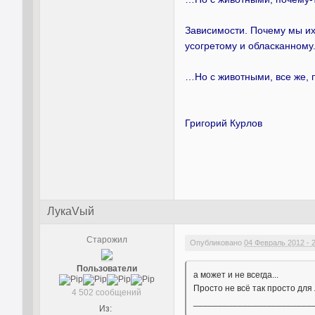
Зависимости. Почему мы их
усогретому и обласканному
…Но с животными, все же, 
Григорий Курлов
ЛукаVый
Старожил
Опубликовано
04 Февраль 2012 - 
Пользователи
а может и не всегда...
Просто не всё так просто для 
4 502 сообщений
________________________
Из: