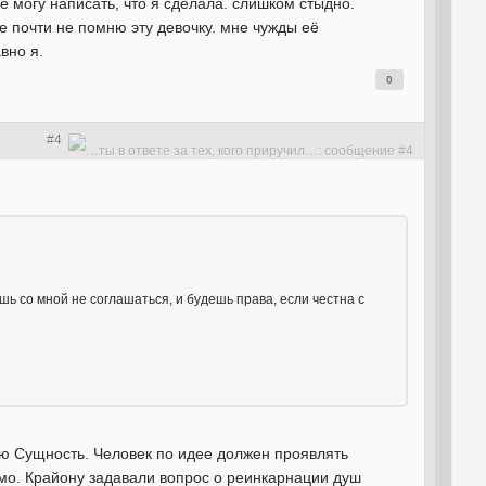
не могу написать, что я сделала. слишком стыдно.
е почти не помню эту девочку. мне чужды её
вно я.
0
#4
шь со мной не соглашаться, и будешь права, если честна с
ую Сущность. Человек по идее должен проявлять
имо. Крайону задавали вопрос о реинкарнации душ