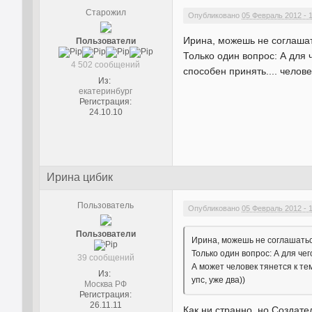
Старожил
Опубликовано
05 Февраль 2012 - 
Ирина, можешь не соглашать
Пользователи
Только один вопрос: А для 
4 502 сообщений
способен принять.... челове
Из:
екатеринбург
Регистрация:
24.10.10
Ирина цибик
Пользователь
Опубликовано
05 Февраль 2012 - 
Пользователи
Ирина, можешь не соглашаться
Только один вопрос: А для чег
39 сообщений
А может человек тянется к тем
Из:
упс, уже два))
Москва РФ
Регистрация:
26.11.11
Как ни странно, но Создате