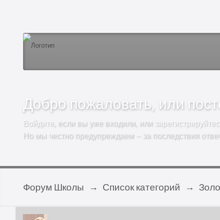
Добро пожаловать, или посто
Войдите
, если вы уже входили, или
зарегистрируйтес
Но мы честно предупреждаем – за последствия отве
Форум Школы
→
Список категорий
→
Золо