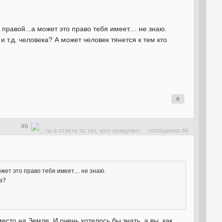
равой...а может это право тебя имеет.... не знаю.
 т.д. человека? А может человек тянется к тем кто
0
#6
ет это право тебя имеет.... не знаю.
ка?
есто на Земле. И очень хотелось бы знать, а вы, как