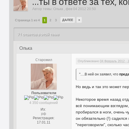
…ты в ответе за тех, к
Автор темы:
Олька
,
фев 04 2012 20:50
ДАЛЕЕ
»
Страница 1 из 4
1
2
3
71 ответов в этой теме
Олька
Старожил
Опубликовано
04 Февраль 2012 - 
".....В ней он заявил, что
пред
Но ведь и так это может пе
Пользователи
Некоторое время назад отда
4 350 сообщений
всё понимающим взглядом, в
Из:
пробирался в ноги, очень ч
рф
Регистрация:
он обязательно (!) садился
17.01.11
"переговорили", сколько ча