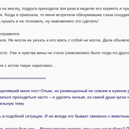
з на месяц, подруга приходила три раза в неделю его кормить и пр
я. Когда я приехала, то меня встретили обезумевшие глаза похуде
кушать и не тосковать, ну невозможно это сделать!
оправился.
ала. Не могла не уехать и его взять с собой не могла. Дала объявл
сто. Уже и чувства вины не стало (невозможно было тогда по-другому
ня с котом такую нарисовал...
====================
зацепивший меня пост Ольки, но размещенный не совсем в нужном 
ваться приходиться часто – и удалять нельзя, из самой души кусок 
дельную тему.
 в подобной ситуации. И не всегда это бывает связанно с животны
, всегда больнее… Может просто потому, что у них нет выбора? Пр