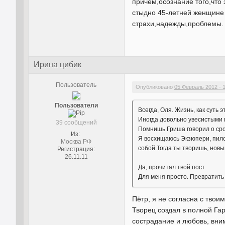
причем,осознание того,что 
стыдно 45-летней женщине 
страхи,надежды,проблемы. 
Ирина цибик
Пользователь
Опубликовано
05 Февраль 2012 - 
Пользователи
Всегда, Оля. Жизнь, как суть 
Иногда довольно увесистыми 
39 сообщений
Помнишь Гриша говорил о срок
Из:
Я восхищаюсь Экзюпери, пилот
Москва РФ
собой.Тогда ты творишь, новы
Регистрация:
26.11.11
Да, прочитал твой пост.
Для меня просто. Превратить 
Пётр, я не согласна с тво
Творец создал в полной Га
сострадание и любовь, вни