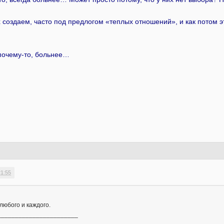
 создаем, часто под предлогом «теплых отношений», и как потом э
.
почему-то, больнее…
21:55
любого и каждого.
_______________________