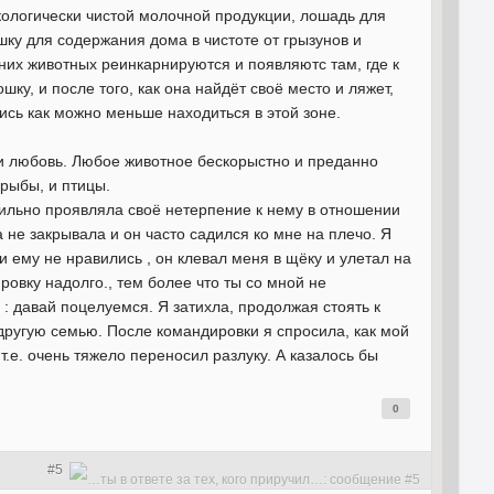
кологически чистой молочной продукции, лошадь для
ошку для содержания дома в чистоте от грызунов и
них животных реинкарнируются и появляютс там, где к
ку, и после того, как она найдёт своё место и ляжет,
лись как можно меньше находиться в этой зоне.
 и любовь. Любое животное бескорыстно и преданно
 рыбы, и птицы.
сильно проявляла своё нетерпение к нему в отношении
 не закрывала и он часто садился ко мне на плечо. Я
 ему не нравились , он клевал меня в щёку и улетал на
ровку надолго., тем более что ты со мной не
 : давай поцелуемся. Я затихла, продолжая стоять к
другую семью. После командировки я спросила, как мой
 т.е. очень тяжело переносил разлуку. А казалось бы
0
#5