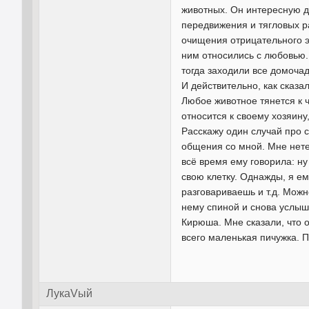
животных. Он интересную д
передвижения и тягловых ра
очищения отрицательного э
ним относились с любовью. 
тогда заходили все домочад
И действительно, как сказа
Любое животное тянется к 
относится к своему хозяину
Расскажу один случай про 
общения со мной. Мне нетер
всё время ему говорила: н
свою клетку. Однажды, я ем
разговариваешь и т.д. Можн
нему спиной и снова услыш
Кирюша. Мне сказали, что он
всего маленькая пичужка. По
ЛукаVый