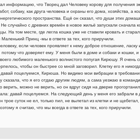
ал информацию, что Творец дал Человеку корову для получения э
бот, собаку, как друга человека и охраны его дома, хозяйства, а к
нергетического пространства. Ещё он сказал, что души этих домаш
Не случайно с древних времён в новое жильё запускали сначала кош
цы. На том месте, где легла кошка уже не ставили кровать и стара
л Маленький Принц -мы в ответе за тех, кого приручили.
человеку, если человек проявляет к нему доброе отношение, ласку
, потому что доверяет ему. У меня были в доме и собаки и кошки, и
своего любимого маленького волнистого попугая Кирюшу. Я очень 
пелось, чтобы он быстрее со мной заговорил. Клетку его я никогда
у давай поцелуемся, Кирюша. Но видимо мои вибрации в требовании
у сказала, что я его отдаю другим людям, а сама уезжаю в команди
о верить, можно не верить, но он вдруг сидя на дверке прогортанил
ала: давай поцелуемся. На следующий день у меня его забрали в 
 трое суток не ел, только пил, не вылетал из клетки и не щебетал,
этому я считаю, что мы всегда в ответе за тех, кого приручили.