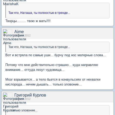
Так что, Наташа, ты полностью в тренде...
Творцы......... твою ж мать!!!!
Aime
15 фев 2012
Так что, Наташа, ты полностью в тренде...
Вот и встряла по самые уши... бурчу под нос матерные слова...
Потому что мне действительно страшно... куда направляю
внимание... оттуда лезут чудовища...
Мозг взрывается... а тело бьется в конвульсиях от нехватки
кислорода... нечем дышать... только зловоние...
Григорий Курлов
16 фев 2012
...только зловоние...