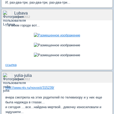
И, раз-два-три, раз-два-три, раз-два-три...
Lubava
23 июл 2012
...в моем городе вот...
ссылка
yulia-julia
25 июл 2012
http://www.ntv.ru/novosti/315239/
вчера смотрела на этих родителей по телевизору и у них еще
была надежда в глазах...
и сегодня ....все...найдена мертвой...девочку износиловали и
задушили...