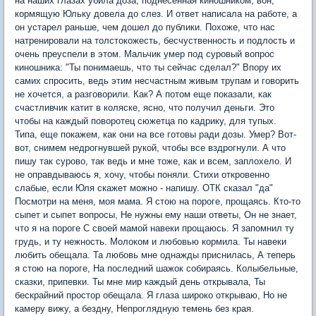
на наших глазах убила доза, поднесенная киношником, вон,
кормящую Юльку довела до слез. И ответ написала на работе, а
он устарел раньше, чем дошел до публики. Похоже, что нас
натренировали на толстокожесть, бесчуственность и подлость и
очень преуспели в этом. Мальчик умер под суровый вопрос
киношника: "Ты понимаешь, что ты сейчас сделал?" Впору их
самих спросить, ведь этим несчастным живым трупам и говорить
не хочется, а разговорили. Как? А потом еще показали, как
счастливчик катит в коляске, ясно, что получил деньги. Это
чтобы на каждый поворотец сюжетца по кадрику, для тупых.
Типа, еще покажем, как они на все готовы ради дозы. Умер? Вот-
вот, снимем недрогнувшей рукой, чтобы все вздрогнули. А что
пишу так сурово, так ведь и мне тоже, как и всем, заплохело. И
не оправдываюсь я, хочу, чтобы поняли. Стихи откровенно
слабые, если Юля скажет можно - напишу. ОТК сказал "да"
Посмотри на меня, моя мама. Я стою на пороге, прощаясь. Кто-то
сыпет и сыпет вопросы, Не нужны ему наши ответы, Он не знает,
что я на пороге С своей мамой навеки прощаюсь. Я запомнил ту
грудь, и ту нежность. Молоком и любовью кормила. Ты навеки
любить обещала. Та любовь мне однажды приснилась, А теперь
я стою на пороге, На последний шажок собираясь. Колыбельные,
сказки, припевки. Ты мне мир каждый день открывала, Ты
бескрайний простор обещала. Я глаза широко открываю, Но не
камеру вижу, а бездну, Непроглядную темень без края.