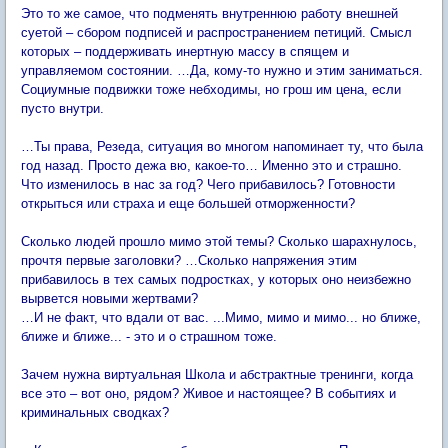
Это то же самое, что подменять внутреннюю работу внешней
суетой – сбором подписей и распространением петиций. Смысл
которых – поддерживать инертную массу в спящем и
управляемом состоянии. …Да, кому-то нужно и этим заниматься.
Социумные подвижки тоже небходимы, но грош им цена, если
пусто внутри.
…Ты права, Резеда, ситуация во многом напоминает ту, что была
год назад. Просто дежа вю, какое-то… Именно это и страшно.
Что изменилось в нас за год? Чего прибавилось? Готовности
открыться или страха и еще большей отморженности?
Сколько людей прошло мимо этой темы? Сколько шарахнулось,
прочтя первые заголовки? …Сколько напряжения этим
прибавилось в тех самых подростках, у которых оно неизбежно
вырвется новыми жертвами?
…И не факт, что вдали от вас. ...Мимо, мимо и мимо... но ближе,
ближе и ближе... - это и о страшном тоже.
Зачем нужна виртуальная Школа и абстрактные тренинги, когда
все это – вот оно, рядом? Живое и настоящее? В событиях и
криминальных сводках?