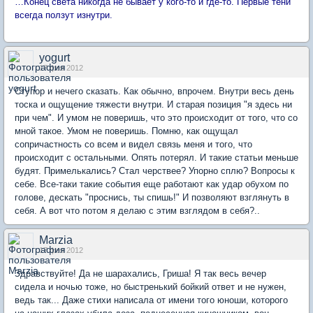
…Конец света никогда не бывает у кого-то и где-то. Первые тени
всегда ползут изнутри.
yogurt
17 фев 2012
Ступор и нечего сказать. Как обычно, впрочем. Внутри весь день
тоска и ощущение тяжести внутри. И старая позиция "я здесь ни
при чем". И умом не поверишь, что это происходит от того, что со
мной такое. Умом не поверишь. Помню, как ощущал
сопричастность со всем и видел связь меня и того, что
происходит с остальными. Опять потерял. И такие статьи меньше
будят. Примелькались? Стал черствее? Упорно сплю? Вопросы к
себе. Все-таки такие события еще работают как удар обухом по
голове, дескать "проснись, ты спишь!" И позволяют взглянуть в
себя. А вот что потом я делаю с этим взглядом в себя?..
Marzia
17 фев 2012
Здравствуйте! Да не шарахались, Гриша! Я так весь вечер
сидела и ночью тоже, но быстренький бойкий ответ и не нужен,
ведь так... Даже стихи написала от имени того юноши, которого