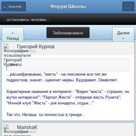
Форум Школы
← Золотой фонд форума
...остановись человек...
«
Заблокировано
Далее
Назад
»
Григорий Курлов
15 фев 2012
Жесть!
...расшифровываю, "жесть" - на лексиконе все тех же
подростков, значит - щекочет нервы. Будоражит. Оживляет.
Характерные названия в интернете - "Видео "жесть" - страшно, но
жутко интересно!"; "Портал Жести" - отборная жесть Рунета";
"Ночной клуб "Жесть" - рок концерты, отдых..."
Так что, Наташа, ты полностью в тренде...
MarishaK
15 фев 2012