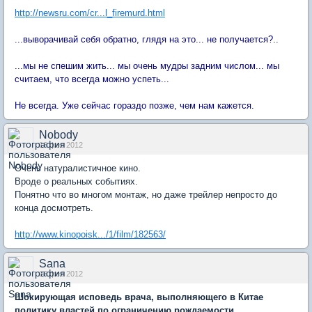
http://newsru.com/cr...l_firemurd.html
...выворачивай себя обратно, глядя на это... не получается?..
...мы не спешим жить... мы очень мудры задним числом... мы
считаем, что всегда можно успеть...
Не всегда. Уже сейчас гораздо позже, чем нам кажется.
Nobody
16 фев 2012
Очень натуралистичное кино.
Вроде о реальных событиях.
Понятно что во многом монтаж, но даже трейлер непросто до
конца досмотреть.
http://www.kinopoisk.../1/film/182563/
Sana
16 фев 2012
Шокирующая исповедь врача, выполняющего в Китае
политику властей по ограничению рождаемости