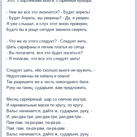
Этот, с картинками вьюги, старинный букварь.
- Чем же все это окончится? - Будет апрель!
- Будет Апрель, вы уверены? - Да, я уверен.
Я уже слышал, и слух этот мною проверен,
Будто бы в роще сегодня звенела свирель.
- Что же из этого следует? - Следует жить,
Шить сарафаны и легкие платья из ситца.
- Вы полагаете, все это будет носиться?
- Я полагаю, что все это следует шить!
Следует шить, ибо сколько вьюге ни кружить, -
Недолговечны ее кабала и опала!
Так разрешите же в честь новогоднего бала
Руку на танец, сударыня, вам предложить.
Месяц серебряный, шар со свечою внутри,
И карнавальные маски по кругу, по кругу.
Вальс начинается, дайте ж, сударыня, руку, -
И, раз-два-три, раз-два-три, раз-два-три...
Пам-пам, па-ра-рам, па-ра-ра ...
Пам, пам, па-ра-рам, па-ра-рам...
Вальс начинается, дайте ж, сударыня, руку, -