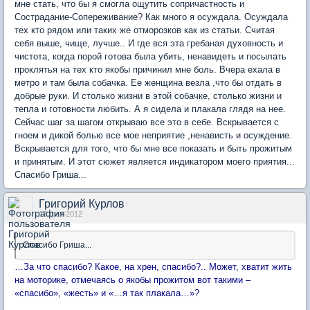
мне стать, что бы я смогла ощутить сопричастность и
Сострадание-Сопереживание? Как много я осуждала. Осуждала
тех кто рядом или таких же отморозков как из статьи. Считая
себя выше, чище, лучше.. И где вся эта гребаная духовность и
чистота, когда порой готова была убить, ненавидеть и посылать
проклятья на тех кто якобы причинил мне боль. Вчера ехала в
метро и там была собачка. Ее женщина везла ,что бы отдать в
добрые руки. И столько жизни в этой собачке, столько жизни и
тепла и готовности любить. А я сидела и плакала глядя на нее.
Сейчас шаг за шагом открываю все это в себе. Вскрывается с
гноем и дикой болью все мое неприятие ,ненависть и осуждение.
Вскрывается для того, что бы мне все показать и быть прожитым
и принятым. И этот сюжет является индикатором моего приятия...
Спасибо Гриша...
Григорий Курлов
17 фев 2012
Спасибо Гриша...
…За что спасибо? Какое, на хрен, спасибо?.. Может, хватит жить
на моторике, отмечаясь о якобы прожитом вот такими –
«спасибо», «жесть» и «…я так плакала…»?