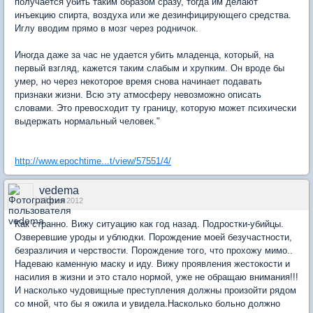
получается убить таким образом сразу, тогда им делают
инъекцию спирта, воздуха или же дезинфицирующего средства.
Иглу вводим прямо в мозг через родничок.
Иногда даже за час не удается убить младенца, который, на
первый взгляд, кажется таким слабым и хрупким. Он вроде бы
умер, но через некоторое время снова начинает подавать
признаки жизни. Всю эту атмосферу невозможно описать
словами. Это превосходит ту границу, которую может психически
выдержать нормальный человек."
http://www.epochtime...t/view/57551/4/
vedema
17 фев 2012
Как странно. Вижу ситуацию как год назад. Подростки-убийцы.
Озверевшие уроды и ублюдки. Порождение моей безучастности,
безразличия и черствости. Порождение того, что прохожу мимо..
Надеваю каменную маску и иду. Вижу проявления жестокости и
насилия в жизни и это стало нормой, уже не обращаю внимания!!!
И насколько чудовищные преступления должны произойти рядом
со мной, что бы я ожила и увидела.Насколько больно должно