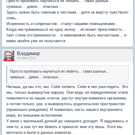
Просто пробовать научиться их любить… таких разных…
чумазых… диких… опасных…
Здесь нужно быть смелым и честным… дети за версту чувствуют
ложь…
Искренность и сопричастие…станут нашими помощниками…
Когда настраиваешься на одну волну… исчезает брезгливость…
тает стена отстраненности… и невозможно быть неучастным… и
мимо пройти уже не получается.
Владимир
16 фев 2012
Просто пробовать научиться их любить… таких разных…
чумазых… диких… опасных…
Наташа, да мы это, мы. Себя любить. Себя в них разглядеть. Это
мы, только вывернутые наружу. Они ведь на определенном этапе
появляются из наших клеток, растут внутри маминого организма,
а потом только, раз, и вывернулось родительское пространство
(произошло рождение). И появилась часть нашего внутреннего
мира, во внешнем исполнении.
У меня с маленькой дочкой до смешного доходит. Я задумаюсь о
чем-то, а она тут же бежить и приносит мне эту вешь. Хотя мы
молчали и были в разныз комнатах.