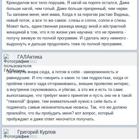
Крокодилом все тело порушив, Я нагой на пороге остался, Даже
больше нагой, чем голый, Даже больше презренный, чем черви.
Ты запомни меня, моя мама, Когда я за порогом растаю Видишь,
новый поток, а все то же самое: слезы и сопли, сопли и слезы.
Может быть, единственная разница между мной и абстрактной
женщиной в том, что я по жизни уже научена: что не приняла -
получу вживую по полной программе. И сделать могу немного -
выдохнуть и дальше продолжить тоже по полной программе.
ГАЛАктика
21 фев 2012
Заглянула вчера сюда, а потом в себя - замороженность и
равнодушие. И что говорить о каких то там подростках, когда от
проблем своего чада отгораживаюсь, внешне проявляю интерес,
а внутренне скукоживаюсь и убегаю, а это же и есть то саме
выползающее, что требует моего принятия и пусть оно не в такой
"тяжелой" форме, тем внимательней нужно к себе быть и
подмечать самые незначительные нюансы. Так, что же должно
произойти, что бы пробудить меня? вот вопрос, который
пробуждает и даже ответ нехочется получать.
Григорий Курлов
21 фев 2012