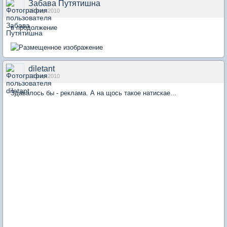
Забава Путятишна
05 мар 2010
в продолжение
diletant
13 мар 2010
Здавалось бы - реклама. А на щось такое натискае...