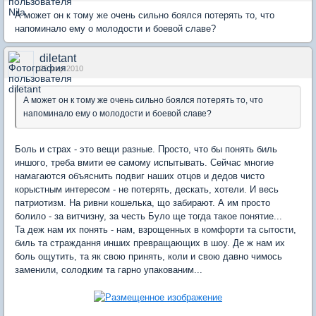
А может он к тому же очень сильно боялся потерять то, что
напоминало ему о молодости и боевой славе?
diletant
25 мар 2010
А может он к тому же очень сильно боялся потерять то, что
напоминало ему о молодости и боевой славе?
Боль и страх - это вещи разные. Просто, что бы понять биль
иншого, треба вмити ее самому испытывать. Сейчас многие
намагаются объяснить подвиг наших отцов и дедов чисто
корыстным интересом - не потерять, дескать, хотели. И весь
патриотизм. На ривни кошелька, що забирают. А им просто
болило - за витчизну, за честь Було ще тогда такое понятие...
Та деж нам их понять - нам, взрощенных в комфорти та сытости,
биль та страждання инших превращающих в шоу. Де ж нам их
боль ощутить, та як свою принять, коли и свою давно чимось
заменили, солодким та гарно упакованим...