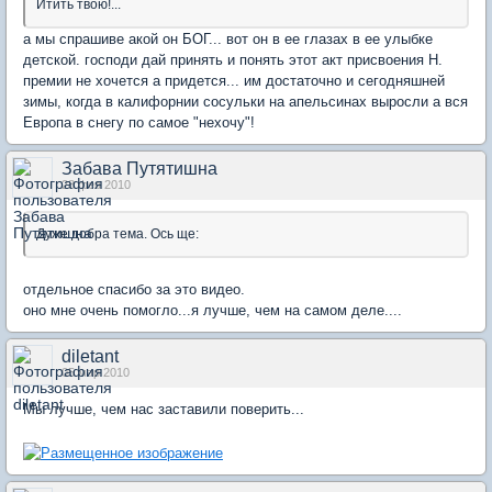
Итить твою!...
а мы спрашиве акой он БОГ... вот он в ее глазах в ее улыбке
детской. господи дай принять и понять этот акт присвоения Н.
премии не хочется а придется... им достаточно и сегодняшней
зимы, когда в калифорнии сосульки на апельсинах выросли а вся
Европа в снегу по самое "нехочу"!
Забава Путятишна
28 фев 2010
Дуже добра тема. Ось ще:
отдельное спасибо за это видео.
оно мне очень помогло...я лучше, чем на самом деле....
diletant
05 мар 2010
Мы лучше, чем нас заставили поверить...