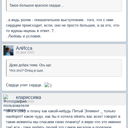
Такое большое красное сердце…
..а ведь ролик - показательное выступление.. того, что с ним-
сердцем происходит, если, оно не просто большое, а за это, что-
то ждешь-ищешь в ответ..?..
..Любовь и условия..
АлИсса
21 фев 2010
Дуже добра тема. Ось ще:
Что это? Отец и сын.
Сердце учит сердце..
клариссима
21 фев 2010
ой а я сижу и плачу как какой-нибудь Пятый Элемент _ только
наоборот! какое чудо, как бы я хотела обнять вас всех! говорят в
такие моменты мы спасаем свою планету! я верю что это именно
так! все - таки любить людей это самое веселое и полезное