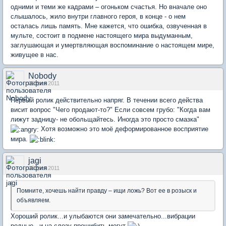
одними и теми же кадрами – огоньком счастья. Но вначале оно
слышалось, жило внутри главного героя, в конце - о нем
осталась лишь память. Мне кажется, что ошибка, озвученная в
мульте, состоит в подмене настоящего мира выдуманным,
заглушающая и умертвляющая воспоминание о настоящем мире,
живущее в нас.
Nobody
05 фев 2011
Первый ролик действительно напряг. В течении всего действа
висит вопрос "Чего продают-то?" Если совсем грубо: "Когда вам
лижут задницу- не обольщайтесь. Иногда это просто смазка"
Хотя возможно это моё деформированное восприятие
мира.
jagi
05 фев 2011
Помните, хочешь найти правду – ищи ложь? Вот ее в розыск и
объявляем.
Хороший ролик...и улыбаются они замечательно...вибрации
родные...и на слезу прошибить могут
.