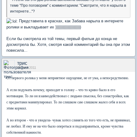
теме "Про поговорим" с комментарием: "Смотрите, что я нарыла в
интернете..."?
Представила в красках, как Забава нарыла в интернете
ролики и выкладывает их )))))))))))))))))))))
Если бы смотрела из той темы, первый фильм до конца не
досмотрела бы. Хотя, смотря какой комментарий бы она при этом
повесила...
трис
05 фев 2011
От первого ролика у меня неприятное ощущение, не от ума, а непосредственно.
А если подумать почему, приходит в голову – что то криво было в его
мотивации. То ли он взаимодействовал с людьми свысока, без сонастройки, как
с предметами манипулировал. То ли слишком сам слишком жалел себя и всех
этим кормил.
А во втором - что я увидела- чувак хотел слинять из того что есть, не принимал,
не любил. И ему не на что было опереться и подзаправиться, кроме чувства
собственной важности.