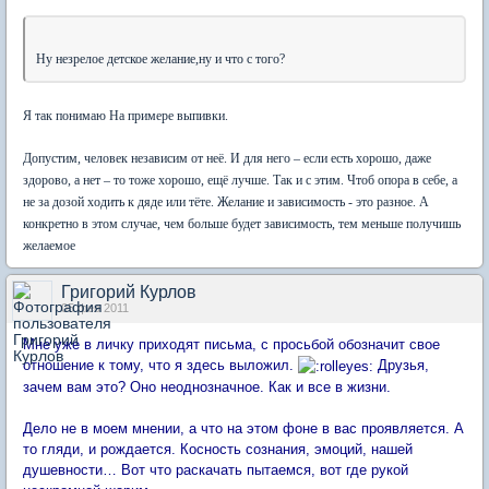
Ну незрелое детское желание,ну и что с того?
Я так понимаю На примере выпивки.
Допустим, человек независим от неё. И для него – если есть хорошо, даже
здорово, а нет – то тоже хорошо, ещё лучше. Так и с этим. Чтоб опора в себе, а
не за дозой ходить к дяде или тёте. Желание и зависимость - это разное. А
конкретно в этом случае, чем больше будет зависимость, тем меньше получишь
желаемое
Григорий Курлов
05 фев 2011
Мне уже в личку приходят письма, с просьбой обозначит свое
отношение к тому, что я здесь выложил.
Друзья,
зачем вам это? Оно неоднозначное. Как и все в жизни.
Дело не в моем мнении, а что на этом фоне в вас проявляется. А
то гляди, и рождается. Косность сознания, эмоций, нашей
душевности… Вот что раскачать пытаемся, вот где рукой