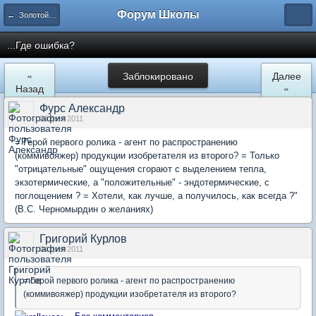
Форум Школы
← Золотой фонд форума
...Где ошибка?
«
Заблокировано
Далее
Назад
»
Фурс Александр
04 фев 2011
= Герой первого ролика - агент по распространению
(коммивояжер) продукции изобретателя из второго? = Только
"отрицательные" ощущения сгорают с выделением тепла,
экзотермические, а "положительные" - эндотермические, с
поглощением ? = Хотели, как лучше, а получилось, как всегда ?"
(В.С. Черномырдин о желаниях)
Григорий Курлов
04 фев 2011
= Герой первого ролика - агент по распространению
(коммивояжер) продукции изобретателя из второго?