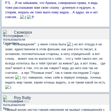
P.S. ...И не забываем, что Ариана, совершенно права, я ведь
тоже рассказываю вам свою сказку - длинную и нудную, и,
спорим, мораль ее тоже мало кому видна... А вдруг, ее и нет
совсем...
Скоморох
05 фев 2011
про "Потверждение": у меня слеза была
но вот откуда я не
знаю. единственное в этом фильме, как уже кто-то писал, в
основном, положительные стороны, а нету отрицальной. а вот
слеза... может она из жалости к себе... что у тебя такого нет, но
всегда хотелось бы и тебя трогает за живое? да, а вот ложь... где
она? может в том, что он им говрил? ведь до него они так не
считали... а про "Розовые очки": так я такие последние 2 года
носил
тут, наверное, ложь себе в первую очередь. хочешь
видить мир таким, каким хочешь видеть, а не таким какой он есть
Roy Batty
05 фев 2011
Первый ролик,честно говоря,умиления не вызвал совершенно(и с