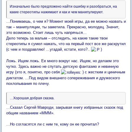
Изначально было предложено найти ошибку и разобраться, на
какие стереотипы нажимают и как и чем манипулируют.
…Понимаешь, о чем я? Момент моей игры, да ее можно назвать и
так – манипуляции, ты заметила. Прекрасно, молодец. Значит,
это возможно. Стоит лишь чуть напрячься…
Дело теперь за малым – отследить, на какие такие твои
стереотипы я сумел нажать, что на первый пост все же раскрутил
(с чем и поздравляю! …угадай, кстати, кого?..
)
Ложь. Ищем ложь. Ее много вокруг нас. Ищем, но делаем это
чутко. Здесь важно не спутать детскую фантазию и невинную
игру (это я, понятно, про себя
) с жестким и циничным
диктатом. …Под видом внешнего сопереживания и дружеского
похлопывания по плечу.
…Хорошая добрая сказка.
…Сказал Сергей Мавроди, закрывая книгу избранных сказок под
общим названием «МММ».
…Но согласятся ли с ним те, кому он ее прочитал?