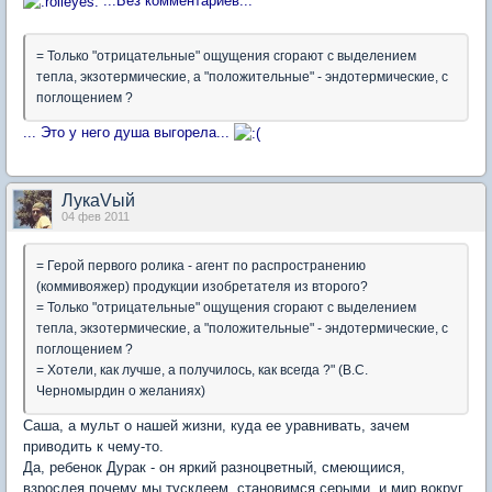
...Без комментариев...
= Только "отрицательные" ощущения сгорают с выделением
тепла, экзотермические, а "положительные" - эндотермические, с
поглощением ?
... Это у него душа выгорела...
ЛукаVый
04 фев 2011
= Герой первого ролика - агент по распространению
(коммивояжер) продукции изобретателя из второго?
= Только "отрицательные" ощущения сгорают с выделением
тепла, экзотермические, а "положительные" - эндотермические, с
поглощением ?
= Хотели, как лучше, а получилось, как всегда ?" (В.С.
Черномырдин о желаниях)
Саша, а мульт о нашей жизни, куда ее уравнивать, зачем
приводить к чему-то.
Да, ребенок Дурак - он яркий разноцветный, смеющиися,
взрослея почему мы тусклеем, становимся серыми, и мир вокруг