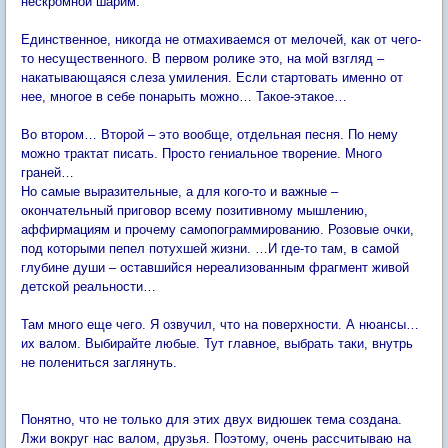
нескромной шарим.
Единственное, никогда не отмахиваемся от мелочей, как от чего-
то несущественного. В первом ролике это, на мой взгляд –
накатывающаяся слеза умиления. Если стартовать именно от
нее, многое в себе понарыть можно… Такое-этакое…
Во втором… Второй – это вообще, отдельная песня. По нему
можно трактат писать. Просто гениальное творение. Много
граней…
Но самые выразительные, а для кого-то и важные –
окончательный приговор всему позитивному мышлению,
аффирмациям и прочему самопограммированию. Розовые очки,
под которыми пепел потухшей жизни. …И где-то там, в самой
глубине души – оставшийся нереализованным фрагмент живой
детской реальности…
Там много еще чего. Я озвучил, что на поверхности. А нюансы…
их валом. Выбирайте любые. Тут главное, выбрать таки, внутрь
не полениться заглянуть.
Понятно, что не только для этих двух видюшек тема создана.
Лжи вокруг нас валом, друзья. Поэтому, очень рассчитываю на