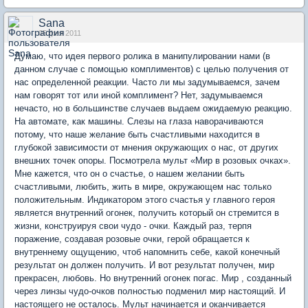
Sana
05 фев 2011
Думаю, что идея первого ролика в манипулировании нами (в
данном случае с помощью комплиментов) с целью получения от
нас определенной реакции. Часто ли мы задумываемся, зачем
нам говорят тот или иной комплимент? Нет, задумываемся
нечасто, но в большинстве случаев выдаем ожидаемую реакцию.
На автомате, как машины. Слезы на глаза наворачиваются
потому, что наше желание быть счастливыми находится в
глубокой зависимости от мнения окружающих о нас, от других
внешних точек опоры. Посмотрела мульт «Мир в розовых очках».
Мне кажется, что он о счастье, о нашем желании быть
счастливыми, любить, жить в мире, окружающем нас только
положительным. Индикатором этого счастья у главного героя
является внутренний огонек, получить который он стремится в
жизни, конструируя свои чудо - очки. Каждый раз, терпя
поражение, создавая розовые очки, герой обращается к
внутреннему ощущению, чтоб напомнить себе, какой конечный
результат он должен получить. И вот результат получен, мир
прекрасен, любовь. Но внутренний огонек погас. Мир , созданный
через линзы чудо-очков полностью подменил мир настоящий. И
настоящего не осталось. Мульт начинается и оканчивается