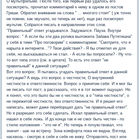
О мультфильме. После того, как первый раз удалось его
посмотреть, прочитал комментарий к нему в одном из постов
Гриши. Обратил внимание на слова " ... многого стоит" ( уж точно
не помню, как звучало, но теперь их нет), еще раз посмотрел
мультик. Собрался писать в направлении этих слов.
"Правильный" ответ угадывался. Задумался. Пауза. Внутри
вопрос: " А если бы эти два ролика выложила Забава Путятишна"
у себя в теме "Про поговорим" с комментарием: "Смотрите, что я
нарыла в интернете..."? Твои действия? - Я бы отметил их для
себя, но высказываться не стал. - А если бы попросили? - Ну что-
то вот типа этого (см. в цитате). То есть это ответ "не
правильный" в данной ситуации?
Вот это вопрос. Я пытаюсь угадать правильный ответ в данной
ситуации? А ведь это вопрос о честности, О внутренней
честности и ответственности. Вопрос о принятии себя. И я мог бы
не писать тот пост, а рассказать, что я в тот момент ощущал. Но
я понял, что это было бы не о честности, а о "типа честности", о
не пережитой честности, без ответственности. И я решил его
написать, может даже переборщил дать "не правильный ответ".
Но я разрешил это себе сделать. Искал правильный ответ, а
нашел в себе ложь. И до конца так и не смог быть честен - по
стилю изложения - "это не я". Но теперь я почувствовал, что
значит - шаг на встречу. Зона комфорта пока не видна. Взгляд
насквозь - смотрю в себя и себя не вижу. Отправлять пост или