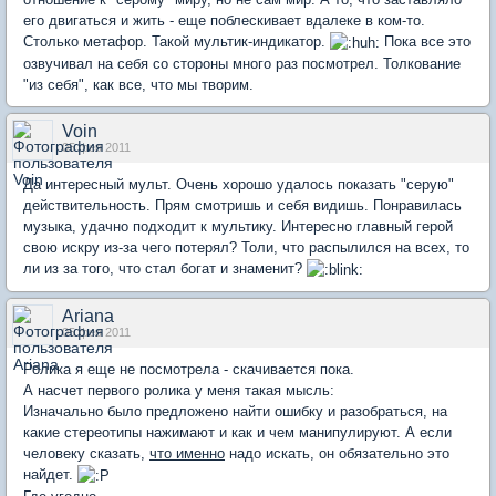
его двигаться и жить - еще поблескивает вдалеке в ком-то.
Столько метафор. Такой мультик-индикатор.
Пока все это
озвучивал на себя со стороны много раз посмотрел. Толкование
"из себя", как все, что мы творим.
Voin
05 фев 2011
Да интересный мульт. Очень хорошо удалось показать "серую"
действительность. Прям смотришь и себя видишь. Понравилась
музыка, удачно подходит к мультику. Интересно главный герой
свою искру из-за чего потерял? Толи, что распылился на всех, то
ли из за того, что стал богат и знаменит?
Ariana
05 фев 2011
Ролика я еще не посмотрела - скачивается пока.
А насчет первого ролика у меня такая мысль:
Изначально было предложено найти ошибку и разобраться, на
какие стереотипы нажимают и как и чем манипулируют. А если
человеку сказать,
что именно
надо искать, он обязательно это
найдет.