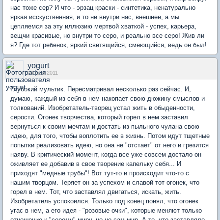
нас тоже сер? И что - эрзац краски - синтетика, ненатурально
яркая исскуственная, и то не внутри нас, внешнее, а мы
цепляемся за эту иллюзию мертвой хваткой - успех, карьера,
вещчи красивые, но внутри то серо, и реально все серо! Жив ли
я? Где тот ребенок, яркий светящийся, смеющийся, ведь он был!
yogurt
04 фев 2011
Глубокий мультик. Пересматривал несколько раз сейчас. И,
думаю, каждый из себя в нем накопает свою дюжину смыслов и
толкований. Изобретатель-творец устал жить в обыденности,
серости. Огонек творчества, который горел в нем заставил
вернуться к своим мечтам и достать из пыльного чулана свою
идею, для того, чтобы воплотить ее в жизнь. Потом идут тщетные
попытки реализовать идею, но она не "отстает" от него и грезится
наяву. В критический момент, когда все уже совсем достало он
оживляет ее добавив в свое творение капельку себя... И
приходят "медные трубы"! Вот тут-то и происходит что-то с
нашим творцом. Теряет он за успехом и славой тот огонек, что
горел в нем. Тот, что заставлял двигаться, искать, жить.
Изобретатель успокоился. Только под конец понял, что огонек
угас в нем, а его идея - "розовые очки", которые меняют только
отношение к "серому" миру, но не сам мир. А то, что заставляло