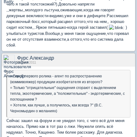
чего я такой толстокожий?).Довольно напрягли
,,жертвы,,молодого льстуна,оживающие,когда им говорят
дежурные вежливости-видимо,уже и они в дефиците.Рассмешил
парковочный босс,который расцвел оттого,что на нем,, хорошо
сидит костюм,,.Яркое пятнышко-когда герой заставил(
)
улыбаться туристов.Вообще,у меня такое ощущение,что горевал
он не от отсутствия взаимности,а оттого,что его система дала
сбой.
Фурс Александр
05 фев 2011
= Герой первого ролика - агент по распространению
(коммивояжер) продукции изобретателя из второго?
= Только "отрицательные" ощущения сгорают с выделением
тепла, экзотермические, а "положительные" - эндотермические, с
поглощением ?
= Хотели, как лучше, а получилось, как всегда ?" (В.С.
Черномырдин о желаниях)
Сейчас зашел на форум и не увидел того, с чего всё для меня
началось. Прямо как в тот раз о лжи. Неужели опять всё
надумал. Точно, Кащенко. Тем более расскажу. Для диагноза.