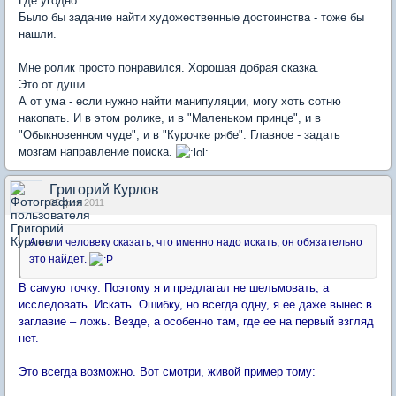
Где угодно.
Было бы задание найти художественные достоинства - тоже бы
нашли.
Мне ролик просто понравился. Хорошая добрая сказка.
Это от души.
А от ума - если нужно найти манипуляции, могу хоть сотню
накопать. И в этом ролике, и в "Маленьком принце", и в
"Обыкновенном чуде", и в "Курочке рябе". Главное - задать
мозгам направление поиска.
Григорий Курлов
05 фев 2011
А если человеку сказать,
что именно
надо искать, он обязательно
это найдет.
В самую точку. Поэтому я и предлагал не шельмовать, а
исследовать. Искать. Ошибку, но всегда одну, я ее даже вынес в
заглавие – ложь. Везде, а особенно там, где ее на первый взгляд
нет.
Это всегда возможно. Вот смотри, живой пример тому: