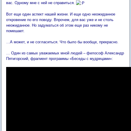
вас. Одному мне с ней не справиться.
Вот еще один аспект нашей жизни. И еще одно неожиданное
откровение по его поводу. Впрочем, для вас уже и не столь
неожиданное. Но задуматься об этом еще раз никому не
помешает.
…А может, и не согласиться. Что было бы вообще, прекрасно.
… Один из самых уважаемых мной людей – философ Александр
Пятигорский, фрагмент программы «Беседы с мудрецами»: