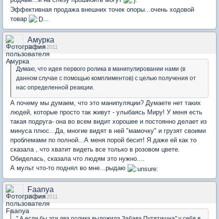
Эффективная продажа внешних точек опоры...очень ходовой
товар
...
Амурка
05 фев 2011
Думаю, что идея первого ролика в манипулировании нами (в
данном случае с помощью комплиментов) с целью получения от
нас определенной реакции.
А почему мы думаем, что это манипуляции? Думаете нет таких
людей, которые просто так живут - улыбаясь Миру! У меня есть
такая подруга- она во всем видит хорошее и постоянно делает из
минуса плюс...Да, многие видят в ней "мамочку" и грузят своими
проблемами по полной...А меня порой бесит! Я даже ей как то
сказала , что хватит видеть все только в розовом цвете.
Обиделась, сказала что людям это нужно....
А мульт что-то поднял во мне...рыдаю
Faanya
05 фев 2011
" А если бы эти два ролика выложила Забава Путятишна" у себя в