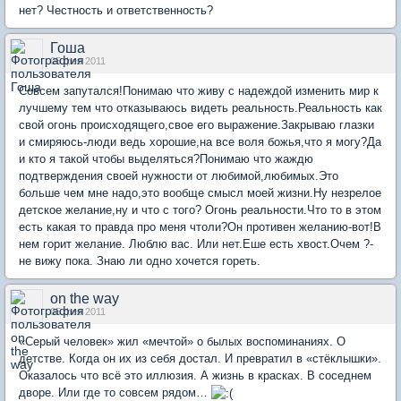
нет? Честность и ответственность?
Гоша
05 фев 2011
Совсем запутался!Понимаю что живу с надеждой изменить мир к
лучшему тем что отказываюсь видеть реальность.Реальность как
свой огонь происходящего,свое его выражение.Закрываю глазки
и смиряюсь-люди ведь хорошие,на все воля божья,что я могу?Да
и кто я такой чтобы выделяться?Понимаю что жаждю
подтверждения своей нужности от любимой,любимых.Это
больше чем мне надо,это вообще смысл моей жизни.Ну незрелое
детское желание,ну и что с того? Огонь реальности.Что то в этом
есть какая то правда про меня чтоли?Он противен желанию-вот!В
нем горит желание. Люблю вас. Или нет.Еше есть хвост.Очем ?-
не вижу пока. Знаю ли одно хочется гореть.
on the way
05 фев 2011
«Серый человек» жил «мечтой» о былых воспоминаниях. О
детстве. Когда он их из себя достал. И превратил в «стёклышки».
Оказалось что всё это иллюзия. А жизнь в красках. В соседнем
дворе. Или где то совсем рядом…