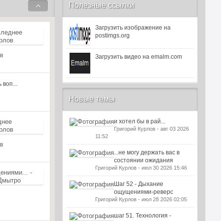
Полезные ссылки
Загрузить изображение на
postimgs.org
в
Загрузить видео на emalm.com
 воп...
Новые темы
и хотел бы в рай...
Григорий Курлов - авг 03 2026
11:52
в
...не могу держать вас в
состоянии ожидания
Григорий Курлов - июл 30 2026 15:46
Шаг 52 - Дыхание
ощущениями-реверс
Григорий Курлов - июл 28 2026 02:05
шаг 51. Технология -