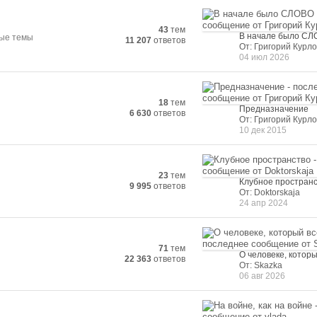
43
тем
В начале было С
ные темы
11 207
ответов
От: Григорий Курло
04 июл 2026
18
тем
Предназначение
6 630
ответов
От: Григорий Курло
10 дек 2015
23
тем
Клубное простран
9 995
ответов
От: Doktorskaja
24 апр 2024
71
тем
О человеке, которы
22 363
ответов
От: Skazka
06 авг 2026