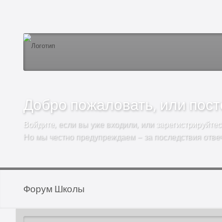
Добро пожаловать, или посто
Войдите
, если вы уже входили, или
зарегистрируйтес
Но мы честно предупреждаем – за последствия отве
Форум Школы