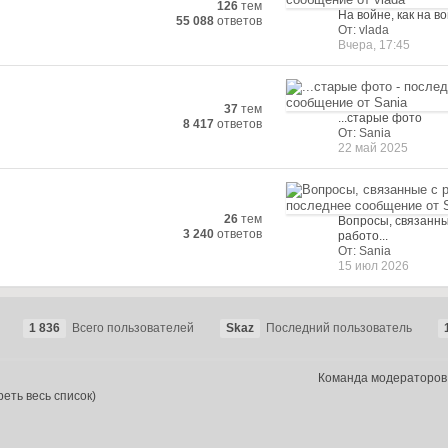
126
тем
На войне, как на в
55 088
ответов
От: vlada
Вчера, 17:45
37
тем
...старые фото
8 417
ответов
От: Sania
22 май 2025
26
тем
Вопросы, связанны
3 240
ответов
работо...
От: Sania
15 июл 2026
1 836
Всего пользователей
Skaz
Последний пользователь
Команда модераторов
еть весь список)