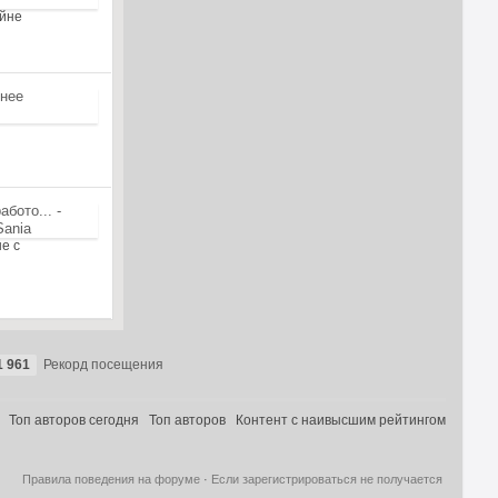
ойне
е с
1 961
Рекорд посещения
Топ авторов сегодня
Топ авторов
Контент с наивысшим рейтингом
Правила поведения на форуме
·
Если зарегистрироваться не получается