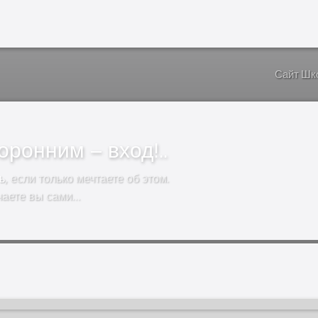
Сайт Шк
ронним – вход!..
ь
, если только мечтаете об этом.
чаете вы сами…