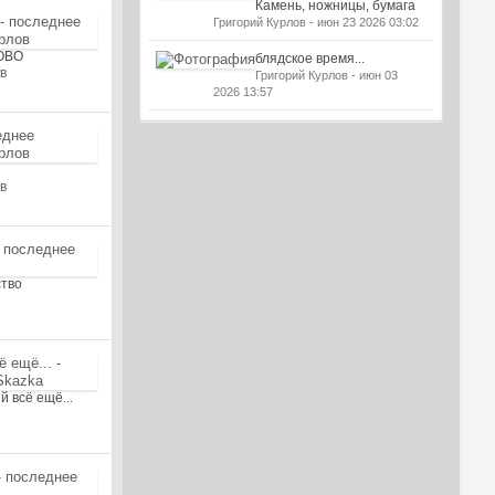
Камень, ножницы, бумага
Григорий Курлов - июн 23 2026 03:02
ЛОВО
блядское время...
в
Григорий Курлов - июн 03
2026 13:57
в
ство
й всё ещё...