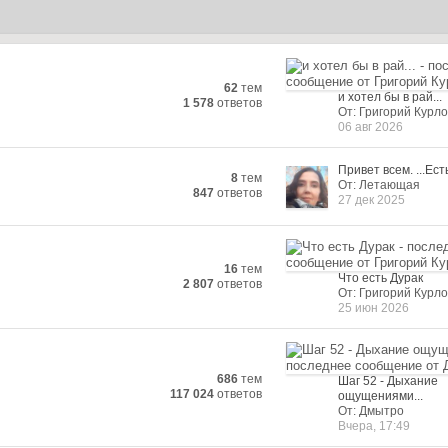
62
тем
и хотел бы в рай...
1 578
ответов
От: Григорий Курло
06 авг 2026
Привет всем. ...Есть
8
тем
От: Летающая
847
ответов
27 дек 2025
16
тем
Что есть Дурак
2 807
ответов
От: Григорий Курло
25 июн 2026
686
тем
Шаг 52 - Дыхание
117 024
ответов
ощущениями...
От: Дмытро
Вчера, 17:49