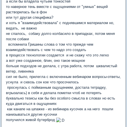
а если бы владела чутьем тонкостей
то наверное тень вместе с ощущениями от "умных" вещей
растворилась бы в фон
или тут другая специфика?
и хоть я "взаимодействовала" с поднявшимся материалом но,
видать, не важно
не спалось, собаку долго колбасило в припадках, потом меня
после собаки
вспомнила Гришины слова о том что прежде чем
взаимодействовать с чем то надо это создать
в процессе технологии создается и не скажу что это легко
а вот уже созданное, блин, оно такое мощное
больше подходов не делала, с утра работа, потом шквалистый
ветер, ливеняка
сил не было, прилегла с включенным вебинаром вопросы-ответы,
уснула и сквозь сон кое что просочилось
проснулась с пойманным ощущением, достала тетрадку,
вгрызалась) в себя и делала пометки чтоб не потерять
буквально тезисы как бы без особого смысла в словах но есть
куда двигаться в ощущениях
как канапе на шпажке - из вебинара кусочек а на него пошли
нанизываться другие кусочки
получился живой бутерброд