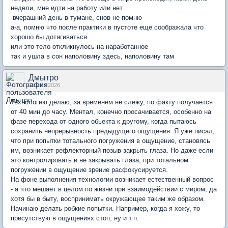
недели, мне идти на работу или нет
вчерашний день в тумане, снов не помню
а-а, помню что после практики в пустоте еще соображала что
хорошо бы дотягиваться
или это тело откликнулось на наработанное
так и ушла в сон наполовину здесь, наполовину там
Дмытро
25 июн 2026
Технологию делаю, за временем не слежу, по факту получается
от 40 мин до часу. Ментал, конечно просачивается, особенно на
фазе перехода от одного обьекта к другому, когда пытаюсь
сохранить непрерывность предыдущего ощущения. Я уже писал,
что при попытки тотального погружения в ощущение, становясь
им, возникает рефлекторный позыв закрыть глаза. Но даже если
это контролировать и не закрывать глаза, при тотальном
погружении в ощущение зрение расфокусируется.
На фоне выполнения технологии возникает естественный вопрос
- а что мешает в целом по жизни при взаимодействии с миром, да
хотя бы в быту, воспринимать окружающее таким же образом.
Начинаю делать робкие попытки. Например, когда я хожу, то
присутствую в ощущениях стоп, ну и т.п.