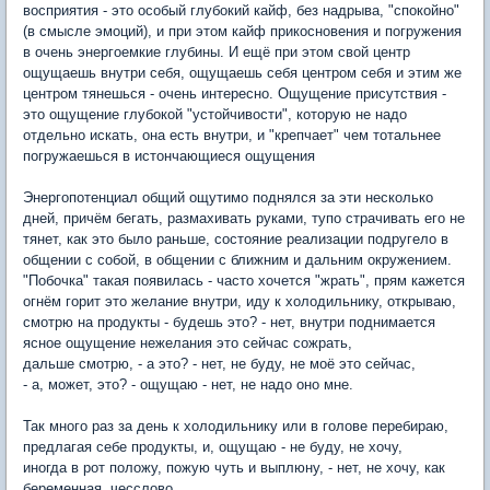
восприятия - это особый глубокий кайф, без надрыва, "спокойно"
(в смысле эмоций), и при этом кайф прикосновения и погружения
в очень энергоемкие глубины. И ещё при этом свой центр
ощущаешь внутри себя, ощущаешь себя центром себя и этим же
центром тянешься - очень интересно. Ощущение присутствия -
это ощущение глубокой "устойчивости", которую не надо
отдельно искать, она есть внутри, и "крепчает" чем тотальнее
погружаешься в истончающиеся ощущения
Энергопотенциал общий ощутимо поднялся за эти несколько
дней, причём бегать, размахивать руками, тупо страчивать его не
тянет, как это было раньше, состояние реализации подругело в
общении с собой, в общении с ближним и дальним окружением.
"Побочка" такая появилась - часто хочется "жрать", прям кажется
огнём горит это желание внутри, иду к холодильнику, открываю,
смотрю на продукты - будешь это? - нет, внутри поднимается
ясное ощущение нежелания это сейчас сожрать,
дальше смотрю, - а это? - нет, не буду, не моё это сейчас,
- а, может, это? - ощущаю - нет, не надо оно мне.
Так много раз за день к холодильнику или в голове перебираю,
предлагая себе продукты, и, ощущаю - не буду, не хочу,
иногда в рот положу, пожую чуть и выплюну, - нет, не хочу, как
беременная, чесслово