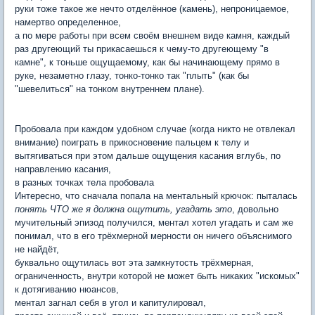
руки тоже такое же нечто отделённое (камень), непроницаемое,
намертво определенное,
а по мере работы при всем своём внешнем виде камня, каждый
раз другеющий ты прикасаешься к чему-то другеющему "в
камне", к тоньше ощущаемому, как бы начинающему прямо в
руке, незаметно глазу, тонко-тонко так "плыть" (как бы
"шевелиться" на тонком внутреннем плане).
Пробовала при каждом удобном случае (когда никто не отвлекал
внимание) поиграть в прикосновение пальцем к телу и
вытягиваться при этом дальше ощущения касания вглубь, по
направлению касания,
в разных точках тела пробовала
Интересно, что сначала попала на ментальный крючок: пыталась
понять ЧТО же я должна ощутить, угадать это
, довольно
мучительный эпизод получился, ментал хотел угадать и сам же
понимал, что в его трёхмерной мерности он ничего объяснимого
не найдёт,
буквально ощутилась вот эта замкнутость трёхмерная,
ограниченность, внутри которой не может быть никаких "искомых"
к дотягиванию нюансов,
ментал загнал себя в угол и капитулировал,