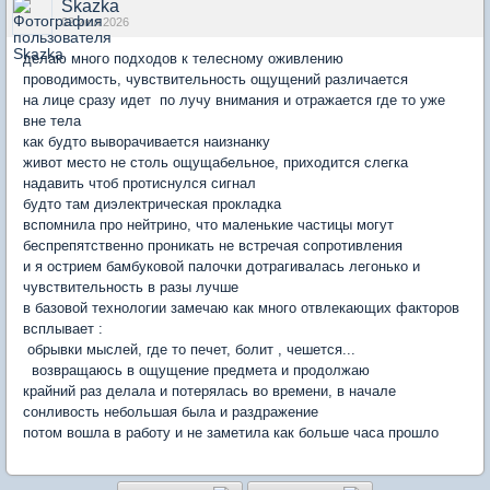
Skazka
02 июл 2026
делаю много подходов к телесному оживлению
проводимость, чувствительность ощущений различается
на лице сразу идет по лучу внимания и отражается где то уже
вне тела
как будто выворачивается наизнанку
живот место не столь ощущабельное, приходится слегка
надавить чтоб протиснулся сигнал
будто там диэлектрическая прокладка
вспомнила про нейтрино, что маленькие частицы могут
беспрепятственно проникать не встречая сопротивления
и я острием бамбуковой палочки дотрагивалась легонько и
чувствительность в разы лучше
в базовой технологии замечаю как много отвлекающих факторов
всплывает :
обрывки мыслей, где то печет, болит , чешется...
возвращаюсь в ощущение предмета и продолжаю
крайний раз делала и потерялась во времени, в начале
сонливость небольшая была и раздражение
потом вошла в работу и не заметила как больше часа прошло