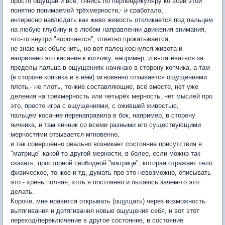
просто ощущай и всё, тянись по перпендикуляру ко всей этой
понятно понимаемой трёхмерности,- и сработало,
интересно наблюдать как живо живость откликается под пальцем
на любую глубину и в любом направлении движения внимания,
что-то внутри "ворочается", ответно прокатывается,
не знаю как объяснить, но вот палец коснулся живота и
напрвлено это касание к копчику, например, и вытягиваться за
пределы пальца в ощущениях начинаю в сторону копчика, а там
(в стороне копчика и в нём) мгновенно отзывается ощущениями
плоть,- не плоть, тонкие составляющие, всë вместе, нет уже
деления на трёхмерность или четырёх мерность, нет мыслей про
это, просто игра с ощущениями, с ожившей живостью,
пальцем косание перенаправила в бок, например, в сторону
яичника, и там яичник со всеми разными его существующими
мерностями отзывается мгновенно,
и так совершенно реально возникает состояние присутствия в
"матрице" какой-то другой мерности, в более, если можно так
сказать, просторной свободной "матрице", которая отражает тело
физическое, тонкое и тд, думать про это невозможно, описывать
это - хрень полная, хоть я постоянно и пытаюсь зачем-то это
делать.
Короче, мне нравится открывать (ощущать) через возможность
вытягивания и дотягивания новые ощущения себя, и вот этот
переход/переключение в другое состояние, в состояние