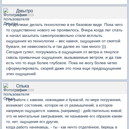
Дмытро
28 июн 2026
Продолжаю делать технологию в ее базовом виде. Пока чего
то существенно нового не проявилось. Вчера когда лег спать
и начал засыпать самопроизвольно стали всплыть
ощущения из технологии – вес камня, ощущения от смятой
бумаги, ее невесомость и так далее их там много ))).
Сегодня гулял, погружаясь в ощущения от ветра и тянулся
сквозь привычные ощущения, вызываемые ветром, и да там
есть что то еще более глубокое. Пока не могу более четко
сформулировать, скорей даже это пока еще предощущение
этих ощущений.
Олька
28 июн 2026
При работе с камнем, ножницами и бумагой, по мере погружения,
возникает состояние, которое не от размышлений, а которое
напрямую ощущается: камень (например) - действительно живой,
это не ментальные заигрывания, не называние его образом каким-
то, нет, ощущения его другие,
когда работу начинаешь, - ты - как нечто отделённое, берешь в