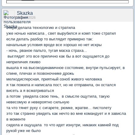
Skazka
26 июн 2026
вчера делала технологию и стратила
уже ночью написала , свет вырубился и комп тоже стратил
если делать разбор то выглядит примерно так:
начальные условия вроде все хорошо но нет искры
- ночь, рваное пальто, тугая маска страха...
выглядит это все прилично как бы а вот ощущается до
неприличия лживо
вышла я на высокодинамичное состояние, внутри пульсирует, в
спине, плечах и позвоночнике дрожь
мелкодисперсная, приятный озноб живого человека
я так пожила и написала пост, но не отправила, он остался
висеть а я всматриваться
а потом увидела свою тень, в смысле ощутила, такую
невесомую и невероятно сильную
та что тянет руку с сигарете, рюмке, жратве... пистолету
это так странно увидеть как нечто во мне командует и я зависла
в моменте
сидела и ощущала то что идет изнутри, никаких камней под
рукой уже не было