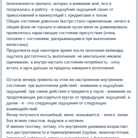
болезненности пропало, интерес и внимание моё, вся я
погружалась в работу - в ощущАние ощущений своих от
прикосновений и манипуляций с предметами и телом.
Общее состояние довольно быстро стало гармоничным, ничего в
общем фоне не торчало и никакие куски меня не доминировали,
проявлялось нарастающее состояние присутствия (очень
похожее с состоянием, раскрывающимся при выполнении
випассаны).
Продолжила ещё некоторое время после окончания вебинара,
ощутила достаточность выполнения, не ментальное никакое
оценивание, а внутри настало состояние-потребность: -хочу
встать и идти дальше за пределы камерного исполнения.
Остаток вечера провела на этом же настроенном внутреннем
состоянии: при выполнении действий - внимание в ощущАнии
ощущений, при смене действия и предмета в паузе - внимание на
продолжающих расходиться кругах от предыдущих ощущений, и,
далее - я - это следующие ощущения от следующих
взаимодействий.
Вечер получился волшебный, меня, оказывается, - много, океан.
Без всяких смыслов, выдумок и натяжек.
И именно поэтому, потому, что внутренняя динамика возрастает,
все деструктивности и перенапряжения (грубые, низкочастотные,