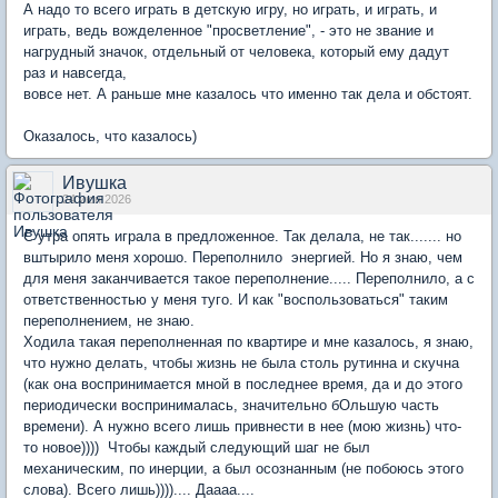
А надо то всего играть в детскую игру, но играть, и играть, и
играть, ведь вожделенное "просветление", - это не звание и
нагрудный значок, отдельный от человека, который ему дадут
раз и навсегда,
вовсе нет. А раньше мне казалось что именно так дела и обстоят.
Оказалось, что казалось)
Ивушка
24 июн 2026
С утра опять играла в предложенное. Так делала, не так....... но
вштырило меня хорошо. Переполнило энергией. Но я знаю, чем
для меня заканчивается такое переполнение..... Переполнило, а с
ответственностью у меня туго. И как "воспользоваться" таким
переполнением, не знаю.
Ходила такая переполненная по квартире и мне казалось, я знаю,
что нужно делать, чтобы жизнь не была столь рутинна и скучна
(как она воспринимается мной в последнее время, да и до этого
периодически воспринималась, значительно бОльшую часть
времени). А нужно всего лишь привнести в нее (мою жизнь) что-
то новое)))) Чтобы каждый следующий шаг не был
механическим, по инерции, а был осознанным (не побоюсь этого
слова). Всего лишь)))).... Даааа....