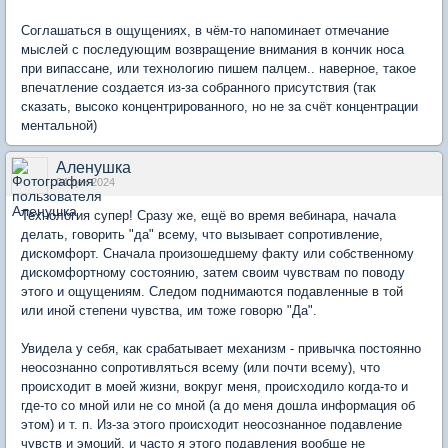
Соглашаться в ощущениях, в чём-то напоминает отмечание
мыслей с последующим возвращение внимания в кончик носа
при випассане, или технологию пишем палцем.. наверное, такое
впечатление создается из-за собранного присутствия (так
сказать, высоко концентрированного, но не за счёт концентрации
ментальной)
Аленушка
04 дек 2024
Технология супер! Сразу же, ещё во время вебинара, начала
делать, говорить "да" всему, что вызывает сопротивление,
дискомфорт. Сначала произошедшему факту или собственному
дискомфортному состоянию, затем своим чувствам по поводу
этого и ощущениям. Следом поднимаются подавленные в той
или иной степени чувства, им тоже говорю "Да".
Увидела у себя, как срабатывает механизм - привычка постоянно
неосознанно сопротивляться всему (или почти всему), что
происходит в моей жизни, вокруг меня, происходило когда-то и
где-то со мной или не со мной (а до меня дошла информация об
этом) и т. п. Из-за этого происходит неосознанное подавление
чувств и эмоций, и часто я этого подавления вообще не