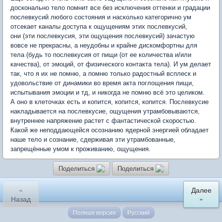
досконально тело помнит все без исключения оттенки и градации
послевкусий любого состояния и насколько категорично ум
отсекает каналы доступа к ощущениям этих послевкусий,
они (эти послевкусия, эти ощущения послевкусий) зачастую
вовсе не прекрасны, а неудобны и крайне дискомфортны для
тела (будь то послевкусия от пищи (от ее количества и/или
качества), от эмоций, от физического контакта тела). И ум делает
так, что я их не помню, а помню только радостный всплеск и
удовольствие от динамики во время акта поглощения пищи,
испытывания эмоции и тд, и никогда не помню всё это целиком.
А оно в клеточках есть и копится, копится, копится. Послевкусие
накладывается на послевкусие, ощущения утрамбовываются,
внутреннее напряжение растет с фантастической скоростью.
Какой же неподдающейся осознанию ядерной энергией обладает
наше тело и сознание, сдерживая эти утрамбованные,
запрещённые умом к проживанию, ощущения.
Поделиться
Поделиться
«
Далее
Назад
»
Полная версия
Русский