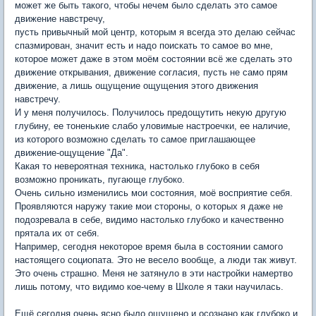
может же быть такого, чтобы нечем было сделать это самое
движение навстречу,
пусть привычный мой центр, которым я всегда это делаю сейчас
спазмирован, значит есть и надо поискать то самое во мне,
которое может даже в этом моём состоянии всё же сделать это
движение открывания, движение согласия, пусть не само прям
движение, а лишь ощущение ощущения этого движения
навстречу.
И у меня получилось. Получилось предощутить некую другую
глубину, ее тоненькие слабо уловимые настроечки, ее наличие,
из которого возможно сделать то самое приглашающее
движение-ощущение "Да".
Какая то невероятная техника, настолько глубоко в себя
возможно проникать, пугающе глубоко.
Очень сильно изменились мои состояния, моё восприятие себя.
Проявляются наружу такие мои стороны, о которых я даже не
подозревала в себе, видимо настолько глубоко и качественно
прятала их от себя.
Например, сегодня некоторое время была в состоянии самого
настоящего социопата. Это не весело вообще, а люди так живут.
Это очень страшно. Меня не затянуло в эти настройки намертво
лишь потому, что видимо кое-чему в Школе я таки научилась.
Ещё сегодня очень ясно было ощущено и осознано как глубоко и