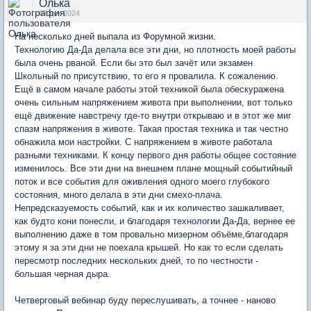
Олька
07 дек 2024
На несколько дней выпала из Форумной жизни.
Технологию Да-Да делала все эти дни, но плотность моей работы
была очень рваной. Если бы это был зачёт или экзамен
Школьный по присутствию, то его я провалила. К сожалению.
Ещё в самом начале работы этой техникой была обескуражена
очень сильным напряжением живота при выполнении, вот только
ещё движение навстречу где-то внутри открываю и в этот же миг
спазм напряжения в животе. Такая простая техника и так честно
обнажила мои настройки. С напряжением в животе работала
разными техниками. К концу первого дня работы общее состояние
изменилось. Все эти дни на внешнем плане мощный событийный
поток и все события для оживления одного моего глубокого
состояния, много делала в эти дни смехо-плача.
Непредсказуемость событий, как и их количество зашкаливает,
как будто кони понесли, и благодаря технологии Да-Да, вернее ее
выполнению даже в том провально мизерном объёме,благодаря
этому я за эти дни не поехала крышей. Но как то если сделать
пересмотр последних нескольких дней, то по честности -
большая черная дыра.
Четверговый вебинар буду переслушивать, а точнее - наново