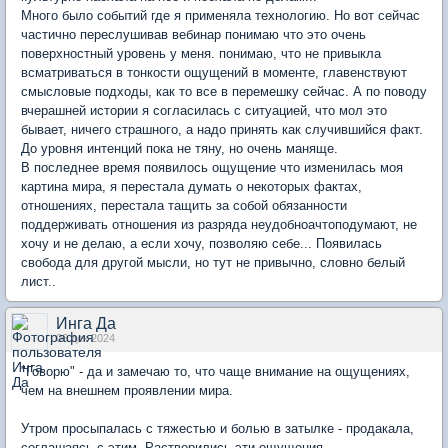
Много было событий где я применяла технологию. Но вот сейчас
частично переслушивав вебинар понимаю что это очень
поверхностный уровень у меня. понимаю, что не привыкла
всматриваться в тонкости ощущений в моменте, главенствуют
смысловые подходы, как то все в перемешку сейчас. А по поводу
вчерашней истории я согласилась с ситуацией, что мол это
бывает, ничего страшного, а надо принять как случившийся факт.
До уровня интенций пока не тяну, но очень маняще.
В последнее время появилось ощущение что изменилась моя
картина мира, я перестала думать о некоторых фактах,
отношениях, перестала тащить за собой обязанности
поддерживать отношения из разряда неудобноачтоподумают, не
хочу и не делаю, а если хочу, позволяю себе... Появилась
свобода для другой мысли, но тут не привычно, словно белый
лист..
Инга Да
06 дек 2024
"Говорю" - да и замечаю то, что чаще внимание на ощущениях,
чем на внешнем проявлении мира.
Утром просыпалась с тяжестью и болью в затылке - продакала,
соглашаясь с этим. Растворились эти ощущения.