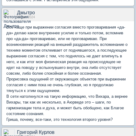
Дмытро
06 дек 2024
Все чаще при выражении согласия вместо проговаривания «да-
да» делаю какое внутреннее усилие и только потом, вспомнив
про «да-да» проговариваю, или не проговариваю. При
возникновении реакций на внешний раздражитель вспоминание о
технике моментом отклеивает от поднявшегося, а последующее
выражение согласия с тем, что поднялось не дает влипнуть в
него, и как итог моя физическая реакция на происходящее не
идет на поводу у вспыхнувшего внутри, она либо отсутствует
совсем, либо более спокойная и более осознанная.
Прорисовка ощущений от окружающих объектов при выражении
согласия с ними пока не очень глубокая, но я продолжаю
тянуться к этим ощущением.
В сети натолкнулся на такую информацию, что Вихара, а вернее
Вихары, так как их несколько, в Аюрведе это – шаги, по
гармонизации тела и духа, и может быть обобщено, как Благое
состояние сознания.
Гриша, почему, все-таки, это технология второго уровня?
Григорий Курлов