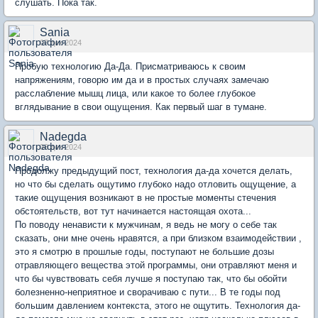
слушать. Пока так.
Sania
07 дек 2024
Пробую технологию Да-Да. Присматриваюсь к своим
напряжениям, говорю им да и в простых случаях замечаю
расслабление мышц лица, или какое то более глубокое
вглядывание в свои ощущения. Как первый шаг в тумане.
Nadegda
08 дек 2024
Продолжу предыдущий пост, технология да-да хочется делать,
но что бы сделать ощутимо глубоко надо отловить ощущение, а
такие ощущения возникают в не простые моменты стечения
обстоятельств, вот тут начинается настоящая охота...
По поводу ненависти к мужчинам, я ведь не могу о себе так
сказать, они мне очень нравятся, а при близком взаимодействии ,
это я смотрю в прошлые годы, поступают не большие дозы
отравляющего вещества этой программы, они отравляют меня и
что бы чувствовать себя лучше я поступаю так, что бы обойти
болезненно-неприятное и сворачиваю с пути... В те годы под
большим давлением контекста, этого не ощутить. Технология да-