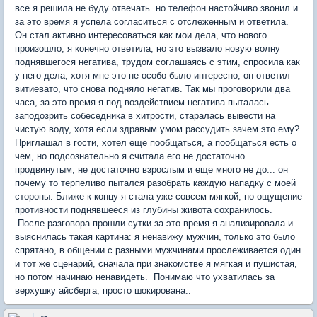
все я решила не буду отвечать. но телефон настойчиво звонил и
за это время я успела согласиться с отслеженным и ответила.
Он стал активно интересоваться как мои дела, что нового
произошло, я конечно ответила, но это вызвало новую волну
поднявшегося негатива, трудом соглашаясь с этим, спросила как
у него дела, хотя мне это не особо было интересно, он ответил
витиевато, что снова подняло негатив. Так мы проговорили два
часа, за это время я под воздействием негатива пыталась
заподозрить собеседника в хитрости, старалась вывести на
чистую воду, хотя если здравым умом рассудить зачем это ему?
Приглашал в гости, хотел еще пообщаться, а пообщаться есть о
чем, но подсознательно я считала его не достаточно
продвинутым, не достаточно взрослым и еще много не до... он
почему то терпеливо пытался разобрать каждую нападку с моей
стороны. Ближе к концу я стала уже совсем мягкой, но ощущение
противности поднявшееся из глубины живота сохранилось.
После разговора прошли сутки за это время я анализировала и
выяснилась такая картина: я ненавижу мужчин, только это было
спрятано, в общении с разными мужчинами прослеживается один
и тот же сценарий, сначала при знакомстве я мягкая и пушистая,
но потом начинаю ненавидеть. Понимаю что ухватилась за
верхушку айсберга, просто шокирована..