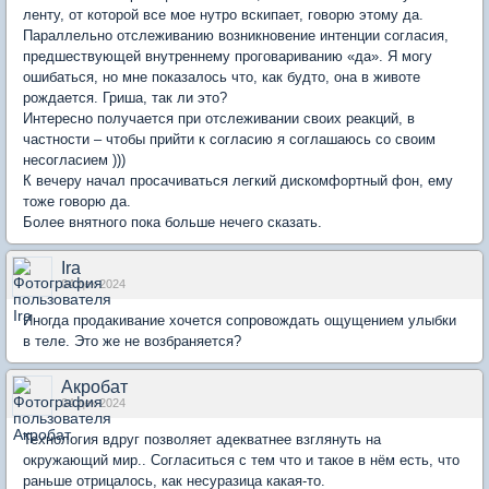
ленту, от которой все мое нутро вскипает, говорю этому да.
Параллельно отслеживанию возникновение интенции согласия,
предшествующей внутреннему проговариванию «да». Я могу
ошибаться, но мне показалось что, как будто, она в животе
рождается. Гриша, так ли это?
Интересно получается при отслеживании своих реакций, в
частности – чтобы прийти к согласию я соглашаюсь со своим
несогласием )))
К вечеру начал просачиваться легкий дискомфортный фон, ему
тоже говорю да.
Более внятного пока больше нечего сказать.
Ira
04 дек 2024
Иногда продакивание хочется сопровождать ощущением улыбки
в теле. Это же не возбраняется?
Акробат
04 дек 2024
Технология вдруг позволяет адекватнее взглянуть на
окружающий мир.. Согласиться с тем что и такое в нём есть, что
раньше отрицалось, как несуразица какая-то.