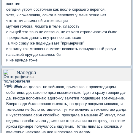
занятие
сегодня утром состояние как после хорошего перепоя,
хотя, к сожалению, опыта в перепоях у меня особо нет
что-то типа сильной интоксикации
мутная голова, ломота в теле, слабость
с пищей это явно не связано, не от чего отравливаться было
продолжаю давать внутреннее согласие
а мир сразу же подкидывает "примерчики"
и я вижу как мгновенно может вскипать возмущенный разум
на всякой ерунде казалось бы
и не ерунде тоже
Nadegda
05 дек 2024
Технологию делаю. не забываю, применяю к происходящим
событиям, достаточно ярко выраженным. Где то сразу говорю да-
да. иногда вспоминаю вдогонку заметив поднявшее возмущение.
Вчера надо было срочно выехать, но дорогу закрыла машина, и
телефона не было оставлено, тут же включила технологию да-да
и чувствовала себя спокойно, прождала в машине 45 минут, пока
сидела нарабатывала движение открывания на встречу, на таком
ярком примере получалось ощутимо. Потом явилась хозяйка, я
культурно наехала на нее и поехала по делам...