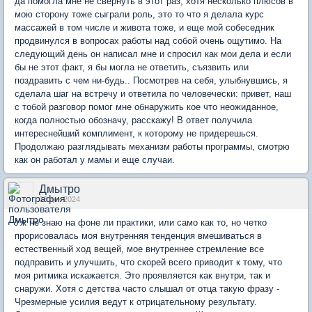
да помогла мне не свернуть в этот раз, хотя несколько плюсов в
мою сторону тоже сыграли роль, это то что я делала курс
массажей в том числе и живота тоже, и еще мой собеседник
продвинулся в вопросах работы над собой очень ощутимо. На
следующий день он написал мне и спросил как мои дела и если
бы не этот факт, я бы могла не ответить, съязвить или
поздравить с чем ни-будь.. Посмотрев на себя, улыбнувшись, я
сделала шаг на встречу и ответила по человечески: привет, наш
с тобой разговор помог мне обнаружить кое что неожиданное,
когда полностью обозначу, расскажу! В ответ получила
интереснейший комплимент, к которому не придерешься.
Продолжаю разглядывать механизм работы программы, смотрю
как он работал у мамы и еще случаи.
Дмытро
08 дек 2024
Уж не знаю на фоне ли практики, или само как то, но четко
прорисовалась моя внутренняя тенденция вмешиваться в
естественный ход вещей, мое внутреннее стремление все
подправить и улучшить, что скорей всего приводит к тому, что
моя ритмика искажается. Это проявляется как внутри, так и
снаружи. Хотя с детства часто слышал от отца такую фразу -
Чрезмерные усилия ведут к отрицательному результату.