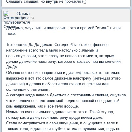
Слышать слышал, но внутрь не проникло (((
Олька
08 дек 2024
Да, Дима, улучшить и подправить- это и про мой "стиль" жизни
тоже.
___________________
Технологию Да-Да делаю. Сегодня было такое: фоновое
напряжение всего тела было настолько сильным и
цельнокусковым, что я сразу не нашла того места, которым
делаю движение навстречу, которое открываю при выполнении
Да-Да.
Обычно состояние напряжения и дискомфорта как то локально
выражено и вот это самое движение навстречу (интенции этого
движения) я делаю в области солнечного сплетения или
солнечным сплетением.
А сегодня когда начала Дакаться с состояниями своими, ощутила
что и солнечное сплетение моё - один сплошной неподвижный
ком напряжения, как и всё тело вообще.
Испытала очень сильное удивление от этого. Такой ступор,
потому как и двинуться навстречу вроде нечем даже.
Стала всматриваться в свои ощущения, в ощущения в теле и
тонком теле, и дальше и глубже, стала вслушиваться, ведь не