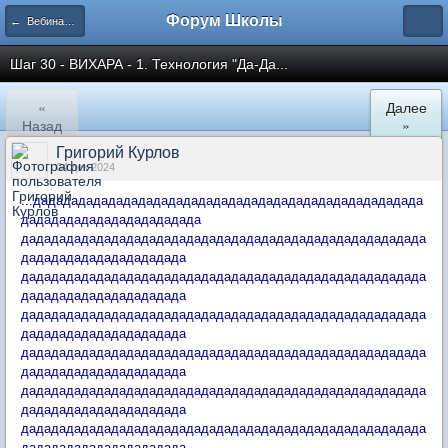
Форум Школы
← Вебинары Школы
Шаг 30 - ВИХАРА - 1. Технология "Да-Да...
«
Далее
Назад
»
Григорий Курлов
04 дек 2024
...дададададададададададададададададададададададададада
дададададададададададада
дадададададададададададададададададададададададададада
дадададададададададада
дадададададададададададададададададададададададададада
дадададададададададада
дадададададададададададададададададададададададададада
дадададададададададада
дадададададададададададададададададададададададададада
дадададададададададада
дадададададададададададададададададададададададададада
дадададададададададада
дадададададададададададададададададададададададададада
дадададададададададада...