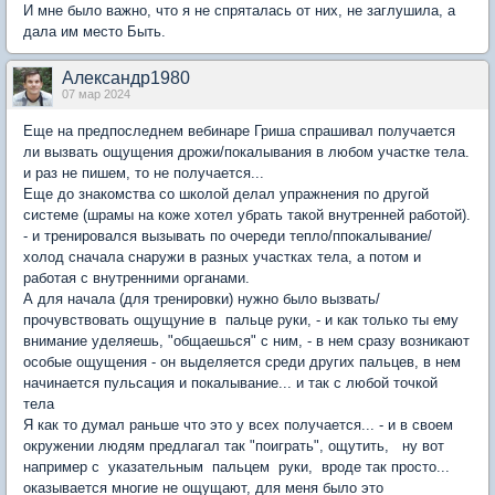
И мне было важно, что я не спряталась от них, не заглушила, а
дала им место Быть.
Александр1980
07 мар 2024
Еще на предпоследнем вебинаре Гриша спрашивал получается
ли вызвать ощущения дрожи/покалывания в любом участке тела.
и раз не пишем, то не получается...
Еще до знакомства со школой делал упражнения по другой
системе (шрамы на коже хотел убрать такой внутренней работой).
- и тренировался вызывать по очереди тепло/ппокалывание/
холод сначала снаружи в разных участках тела, а потом и
работая с внутренними органами.
А для начала (для тренировки) нужно было вызвать/
прочувствовать ощущуние в пальце руки, - и как только ты ему
внимание уделяешь, "общаешься" с ним, - в нем сразу возникают
особые ощущения - он выделяется среди других пальцев, в нем
начинается пульсация и покалывание... и так с любой точкой
тела
Я как то думал раньше что это у всех получается... - и в своем
окружении людям предлагал так "поиграть", ощутить, ну вот
например с указательным пальцем руки, вроде так просто...
оказывается многие не ощущают, для меня было это