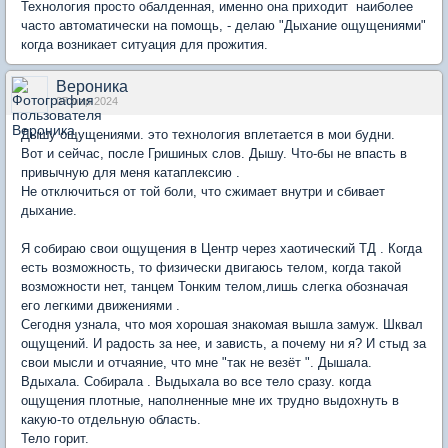
Технология просто обалденная, именно она приходит наиболее
часто автоматически на помощь, - делаю "Дыхание ощущениями"
когда возникает ситуация для прожития.
Вероника
07 мар 2024
Дышу ощущениями. это технология вплетается в мои будни.
Вот и сейчас, после Гришиных слов. Дышу. Что-бы не впасть в
привычную для меня катаплексию .
Не отключиться от той боли, что сжимает внутри и сбивает
дыхание.
Я собираю свои ощущения в Центр через хаотический ТД . Когда
есть возможность, то физически двигаюсь телом, когда такой
возможности нет, танцем Тонким телом,лишь слегка обозначая
его легкими движениями .
Сегодня узнала, что моя хорошая знакомая вышла замуж. Шквал
ощущений. И радость за нее, и зависть, а почему ни я? И стыд за
свои мысли и отчаяние, что мне "так не везёт ". Дышала.
Вдыхала. Собирала . Выдыхала во все тело сразу. когда
ощущения плотные, наполненные мне их трудно выдохнуть в
какую-то отдельную область.
Тело горит.