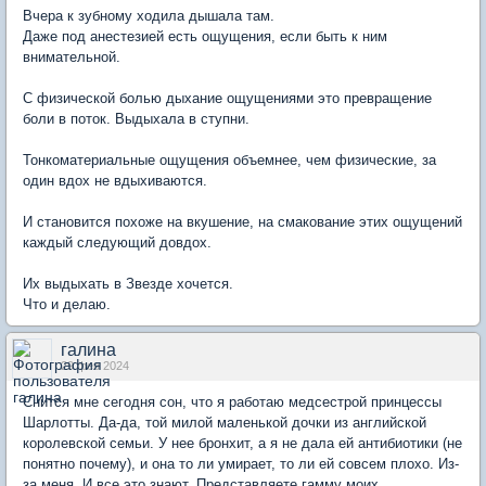
Вчера к зубному ходила дышала там.
Даже под анестезией есть ощущения, если быть к ним
внимательной.
С физической болью дыхание ощущениями это превращение
боли в поток. Выдыхала в ступни.
Тонкоматериальные ощущения объемнее, чем физические, за
один вдох не вдыхиваются.
И становится похоже на вкушение, на смакование этих ощущений
каждый следующий довдох.
Их выдыхать в Звезде хочется.
Что и делаю.
галина
29 фев 2024
Снится мне сегодня сон, что я работаю медсестрой принцессы
Шарлотты. Да-да, той милой маленькой дочки из английской
королевской семьи. У нее бронхит, а я не дала ей антибиотики (не
понятно почему), и она то ли умирает, то ли ей совсем плохо. Из-
за меня. И все это знают. Представляете гамму моих