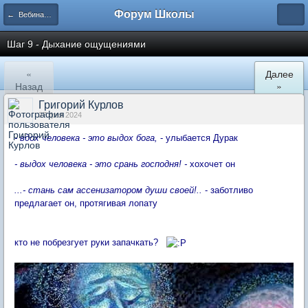
Форум Школы
← Вебинары Школы
Шаг 9 - Дыхание ощущениями
«
Далее
Назад
»
Григорий Курлов
27 фев 2024
- вдох человека - это выдох бога,
- улыбается Дурак
- выдох человека - это срань господня! -
хохочет он
...- стань сам ассенизатором души своей!..
- заботливо
предлагает он, протягивая лопату
кто не побрезгует руки запачкать?