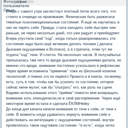
07 мар 2024
Вчера с самого утра захлестнул плотный поток всего того, что
стояло в очереди на проживание. Физическая боль разжигала
тяжёлые психоэмоциональные состояния. Я ещё не научилась в
них не терять себя. Правда, стала находить себя быстрее чем
раньше, не через несколько дней, это уже радует и приободряет.
Вчера упустила свой "ход", когда только разворачивались эти
состояния надо было ещё активнее делать техники ( делала
Дыхание ощущениями и Всплеск), а я стратила, этим тут же
отдала "ход" тени. И слегла. На несколько часов. В полузабытье
трепыхалась там чего то вроде дыхания ощущениями делала, но
именно что вроде, внимание постоянно ускользало в рефлексию.
Через время вспомнила "приемчик" тоже из Школьной копилки
технологий, я помню это из первого Проекта и в книгах, по-моему,
есть, суть в том, чтобы как бы усилить то состояние, которое
сейчас меня мулит, как бы "отыграть" его, как роль на сцене.
Видимо использование этого "приёма" помогло мне возвращать
внимание хоть эпизодически,но в своё распоряжение. Через ещё
некоторое время встала и сделала ЁКЛМНейку.
До конца дня качала качели внимания от тени к себе, от тени к
себе. В моменты когда удавалось вернуть внимание себе и
действовать на интеграцию с ощущениями состояний, внутри
проявлялось такое ощутимое состояние -"я есть", когда четко