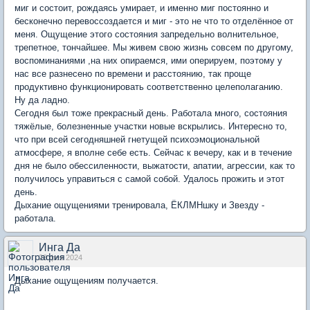
миг и состоит, рождаясь умирает, и именно миг постоянно и
бесконечно перевоссоздается и миг - это не что то отделённое от
меня. Ощущение этого состояния запредельно волнительное,
трепетное, тончайшее. Мы живем свою жизнь совсем по другому,
воспоминаниями ,на них опираемся, ими оперируем, поэтому у
нас все разнесено по времени и расстоянию, так проще
продуктивно функционировать соответственно целеполаганию.
Ну да ладно.
Сегодня был тоже прекрасный день. Работала много, состояния
тяжёлые, болезненные участки новые вскрылись. Интересно то,
что при всей сегодняшней гнетущей психоэмоциональной
атмосфере, я вполне себе есть. Сейчас к вечеру, как и в течение
дня не было обессиленности, выжатости, апатии, агрессии, как то
получилось управиться с самой собой. Удалось прожить и этот
день.
Дыхание ощущениями тренировала, ЁКЛМНшку и Звезду -
работала.
Инга Да
28 фев 2024
Дыхание ощущениям получается.