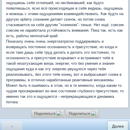
ощущаешь себя отлипшей, но несбежавшей, как будто
появляешься, ясно всё происходящее в себе видишь, ощущаешь
и можешь с этими ощущениями взаимодействовать. Как будто на
другую орбиту сознание делает скачок, но потом снова
стаскивается на себя другим "хозяином"- тенью. Нет ещё, совсем
совсем не наработала устойчивость внимания. Пока так, есть как
есть, работы непочатый край.
Поначалу очень очень энергозатратно поддерживать и
возвращать постоянно осознанность и присутствие, но когда и
если таки дашь себе труд делать и делать это постоянно, то
осознанность и присутствие вскрывают и встраивают тебя в
такой незатухающие вихрь энергии, что без умения и знания-
ощущания куда и как эту энергию рвущуюся через тебя
реализовывать, без этого тебе конец, вот и выбрасывает снова в
программы, в отлично наработанные реактивные механизмы.
Может быть я ошибаюсь в этом, но в те моменты, когда каким то
чудом просверкивает во мне состояние глубокого присутствия, то
именно так это и ощущается - непрекращающаяся динамика
потока.
Поделиться
Поделиться
«
Далее