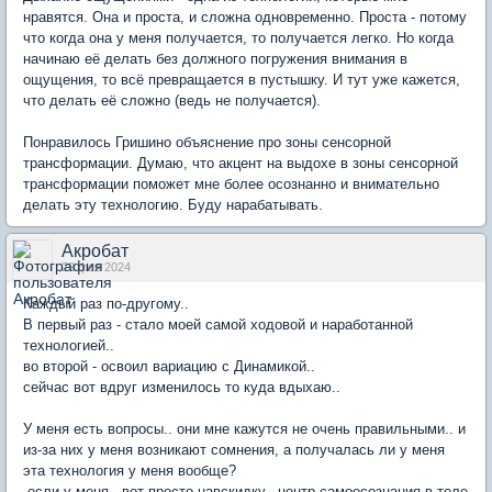
нравятся. Она и проста, и сложна одновременно. Проста - потому
что когда она у меня получается, то получается легко. Но когда
начинаю её делать без должного погружения внимания в
ощущения, то всё превращается в пустышку. И тут уже кажется,
что делать её сложно (ведь не получается).
Понравилось Гришино объяснение про зоны сенсорной
трансформации. Думаю, что акцент на выдохе в зоны сенсорной
трансформации поможет мне более осознанно и внимательно
делать эту технологию. Буду нарабатывать.
Акробат
29 фев 2024
Каждый раз по-другому..
В первый раз - стало моей самой ходовой и наработанной
технологией..
во второй - освоил вариацию с Динамикой..
сейчас вот вдруг изменилось то куда вдыхаю..
У меня есть вопросы.. они мне кажутся не очень правильными.. и
из-за них у меня возникают сомнения, а получалась ли у меня
эта технология у меня вообще?
-если у меня.. вот просто навскидку.. центр самоосознания в теле