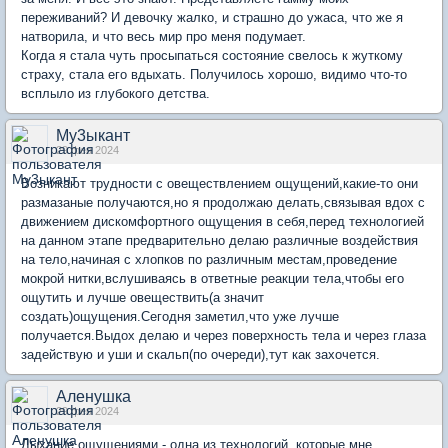
переживаний? И девочку жалко, и страшно до ужаса, что же я
натворила, и что весь мир про меня подумает.
Когда я стала чуть просыпаться состояние свелось к жуткому
страху, стала его вдыхать. Получилось хорошо, видимо что-то
всплыло из глубокого детства.
Му3ыкант
29 фев 2024
Возникают трудности с овеществлением ощущений,какие-то они
размазаные получаются,но я продолжаю делать,связывая вдох с
движением дискомфортного ощущения в себя,перед технологией
на данном этапе предварительно делаю различные воздействия
на тело,начиная с хлопков по различным местам,проведение
мокрой нитки,вслушиваясь в ответные реакции тела,чтобы его
ощутить и лучше овеществить(а значит
создать)ощущения.Сегодня заметил,что уже лучше
получается.Выдох делаю и через поверхность тела и через глаза
задействую и уши и скальп(по очереди),тут как захочется.
Аленушка
29 фев 2024
Дыхание ощущениями - одна из технологий, которые мне