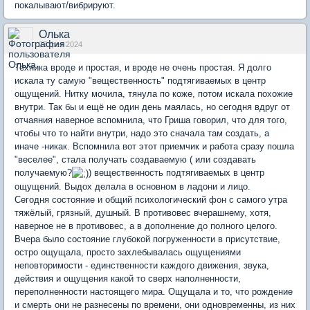
покалывают/вибрируют.
Олька
27 фев 2024
Техника вроде и простая, и вроде не очень простая. Я долго
искала ту самую "вещественность" подтягиваемых в центр
ощущений. Нитку мочила, тянула по коже, потом искала похожие
внутри. Так бы и ещё не один день маялась, но сегодня вдруг от
отчаяния наверное вспомнила, что Гриша говорил, что для того,
чтобы что то найти внутри, надо это сначала там создать, а
иначе -никак. Вспомнила вот этот приемчик и работа сразу пошла
"веселее", стала получать создаваемую ( или создавать
получаемую?
) вещественность подтягиваемых в центр
ощущений. Выдох делала в основном в ладони и лицо.
Сегодня состояние и общий психологический фон с самого утра
тяжёлый, грязный, душный. В противовес вчерашнему, хотя,
наверное не в противовес, а в дополнение до полного целого.
Вчера было состояние глубокой погруженности в присутствие,
остро ощущала, просто захлебывалась ощущениями
неповторимости - единственности каждого движения, звука,
действия и ощущения какой то сверх наполненности,
переполненности настоящего мира. Ощущала и то, что рождение
и смерть они не разнесены по времени, они одновременны, из них