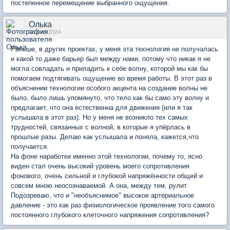
постепенное перемещение выбранного ощущения.
Олька
03 мар 2024
Раньше, в других проектах, у меня эта технология не получалась
и какой то даже барьер был между нами, потому что никак я не
могла совладать и приладить к себе волну, которой мы как бы
помогаем подтягивать ощущение во время работы. В этот раз в
объяснении технологии особого акцента на создание волны не
было, было лишь упомянуто, что тело как бы само эту волну и
предлагает, что она естественна для движения (или я так
услышала в этот раз). Но у меня не возникло тех самых
трудностей, связанных с волной, в которые я упёрлась в
прошлые разы. Делаю как услышала и поняла, кажется,что
получается.
На фоне наработки именно этой технологии, почему то, ясно
виден стал очень высокий уровень моего сопротивления
фонового, очень сильной и глубокой напряжённости общей и
совсем мною неосознаваемой. А она, между тем, рулит.
Подозреваю, что и "необъяснимое" высокое артериальное
давление - это как раз физиологическое проявление того самого
постоянного глубокого клеточного напряжения сопротивления?