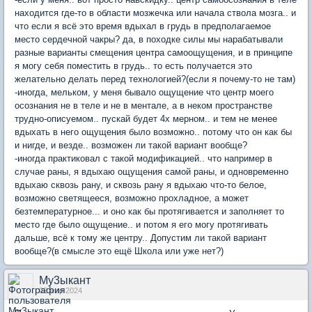
находится где-то в области мозжечка или начала ствола мозга.. и
что если я всё это время вдыхал в грудь в предполагаемое
место сердечной чакры? да, в походке силы мы нарабатывали
разные варианты смещения центра самоощущения, и в принципе
я могу себя поместить в грудь.. то есть получается это
желательно делать перед технологией?(если я почему-то не там)
-иногда, мельком, у меня бывало ощущение что центр моего
осознания не в теле и не в ментале, а в неком пространстве
трудно-описуемом.. пускай будет 4х мерном.. и тем не менее
вдыхать в него ощущения было возможно.. потому что он как бы
и нигде, и везде.. возможен ли такой вариант вообще?
-иногда практиковал с такой модификацией.. что например в
случае раны, я вдыхаю ощущения самой раны, и одновременно
вдыхаю сквозь рану, и сквозь рану я вдыхаю что-то белое,
возможно светящееся, возможно прохладное, а может
безтемпературное... и оно как бы протягивается и заполняет то
место где было ощущение.. и потом я его могу протягивать
дальше, всё к тому же центру.. Допустим ли такой вариант
вообще?(в смысле это ещё Школа или уже нет?)
Му3ыкант
02 мар 2024