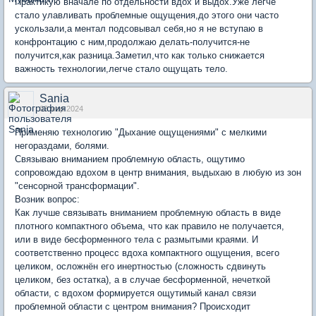
Практикую вначале по отдельности вдох и выдох.Уже легче
стало улавливать проблемные ощущения,до этого они часто
ускользали,а ментал подсовывал себя,но я не вступаю в
конфронтацию с ним,продолжаю делать-получится-не
получится,как разница.Заметил,что как только снижается
важность технологии,легче стало ощущать тело.
Sania
03 мар 2024
Применяю технологию "Дыхание ощущениями" с мелкими
негораздами, болями.
Связываю вниманием проблемную область, ощутимо
сопровождаю вдохом в центр внимания, выдыхаю в любую из зон
"сенсорной трансформации".
Возник вопрос:
Как лучше связывать вниманием проблемную область в виде
плотного компактного объема, что как правило не получается,
или в виде бесформенного тела с размытыми краями. И
соответственно процесс вдоха компактного ощущения, всего
целиком, осложнён его инертностью (сложность сдвинуть
целиком, без остатка), а в случае бесформенной, нечеткой
области, с вдохом формируется ощутимый канал связи
проблемной области с центром внимания? Происходит