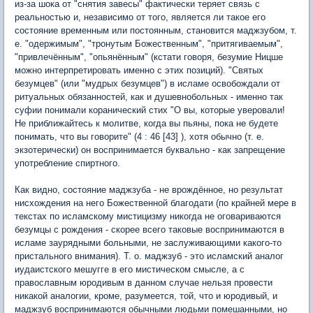
из-за шока от "снятия завесы" фактически теряет связь с
реальностью и, независимо от того, является ли такое его
состояние временным или постоянным, становится маджзубом, т.
е. "одержимым", "тронутым Божественным", "притягиваемым",
"привлечённым", "опьянённым" (кстати говоря, безумие Ницше
можно интерпретировать именно с этих позиций). "Святых
безумцев" (или "мудрых безумцев") в исламе освобождали от
ритуальных обязанностей, как и душевнобольных - именно так
суфии понимали коранический стих "О вы, которые уверовали!
Не приближайтесь к молитве, когда вы пьяны, пока не будете
понимать, что вы говорите" (4 : 46 [43] ), хотя обычно (т. е.
экзотерически) он воспринимается буквально - как запрещение
употребление спиртного.
Как видно, состояние маджзуба - не врождённое, но результат
нисхождения на него Божественной благодати (по крайней мере в
текстах по исламскому мистицизму никогда не оговариваются
безумцы с рождения - скорее всего таковые воспринимаются в
исламе заурядными больными, не заслуживающими какого-то
пристального внимания). Т. о. маджзуб - это исламский аналог
иудаистского мешугге в его мистическом смысле, а с
православным юродивым в данном случае нельзя провести
никакой аналогии, кроме, разумеется, той, что и юродивый, и
маджзуб воспринимаются обычными людьми помешанными, но