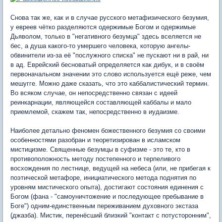
Снова так же, как и в случае русского метафизического безумия,
у евреев чётко разделяются одержимые Богом и одержимые
Дьяволом, только в "негативного безумца" здесь вселяется не
бес, а душа какого-то умершего человека, которую ангелы-
обвинители из-за её "послужного списка" не пускают ни в рай, ни
в ад. Еврейский бесноватый определяется как дибук, и в своём
первоначальном значении это слово используется ещё реже, чем
мешугге. Можно даже сказать, что это каббалистический термин.
Во всяком случае, он непосредственно связан с идеей
реинкарнации, являющейся составляющей каббалы и мало
приемлемой, скажем так, непосредственно в иудаизме.
Наиболее детально феномен божественного безумия со своими
особенностями разобран и теоретизирован в исламском
мистицизме. Священные безумцы в суфизме - это те, кто в
противоположность методу постепенного и терпеливого
восхождения по лестнице, ведущей на небеса (или, не прибегая к
поэтической метафоре, инициатического метода поднятия по
уровням мистического опыта), достигают состояния единения с
Богом (фана - "самоуничтожение и последующее пребывание в
Боге") одним-единственным переживанием духовного экстаза
(джазба). Мистик, перенёсший близкий "контакт с потусторонним",