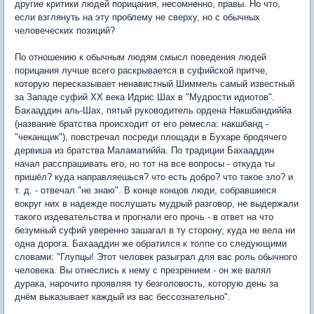
другие критики людей порицания, несомненно, правы. Но что,
если взглянуть на эту проблему не сверху, но с обычных
человеческих позиций?
По отношению к обычным людям смысл поведения людей
порицания лучше всего раскрывается в суфийской притче,
которую пересказывает ненавистный Шиммель самый известный
за Западе суфий XX века Идрис Шах в "Мудрости идиотов".
Бахааддин аль-Шах, пятый руководитель ордена Накшбандиййа
(название братства происходит от его ремесла: накшбанд -
"чеканщик"), повстречал посреди площади в Бухаре бродячего
дервиша из братства Маламатиййа. По традиции Бахааддин
начал расспрашивать его, но тот на все вопросы - откуда ты
пришёл? куда направляешься? что есть добро? что такое зло? и
т. д. - отвечал "не знаю". В конце концов люди, собравшиеся
вокруг них в надежде послушать мудрый разговор, не выдержали
такого издевательства и прогнали его прочь - в ответ на что
безумный суфий уверенно зашагал в ту сторону, куда не вела ни
одна дорога. Бахааддин же обратился к толпе со следующими
словами: "Глупцы! Этот человек разыграл для вас роль обычного
человека. Вы отнеслись к нему с презрением - он же валял
дурака, нарочито проявляя ту безголовость, которую день за
днём выказывает каждый из вас бессознательно".