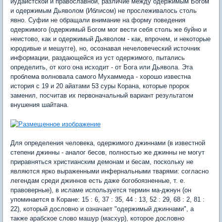
иудаистской и православной, различие между одержимым Богом
и одержимым Дьяволом (Иблисом) не прослеживалось столь
явно. Суфии не обращали внимание на форму поведения
одержимого (одержимый Богом мог вести себя столь же буйно и
неистово, как и одержимый Дьяволом - как, впрочем, и некоторые
юродивые и мешугге), но, осознавая нечеловеческий источник
информации, раздающейся из уст одержимого, пытались
определить, от кого она исходит - от Бога или Дьявола. Эта
проблема волновала самого Мухаммеда - хорошо известна
история с 19 и 20 айатами 53 суры Корана, которые пророк
заменил, посчитав их первоначальный вариант результатом
внушения шайтана.
Для определения человека, одержимого джиннами (в известной
степени джинны - аналог бесов, полностью же джинны не могут
приравняться христианским демонам и бесам, поскольку не
являются ярко выраженными инфернальными тварями: согласно
легендам среди джиннов есть даже богобоязненные, т. е.
правоверные), в исламе используется термин ма-джнун (он
упоминается в Коране: 15 : 6, 37 : 35, 44 : 13, 52 : 29, 68 : 2, 81 :
22), который дословно и означает "одержимый джиннами", а
также арабское слово машур (масхур), которое дословно