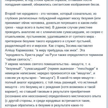
попадания камней, обнажились сектантские изображения бесов.
Второй тип юродивого - это человек, который сознательно, из
глубоких религиозных побуждений надевает маску безумия (или
принимает облик человека, донельзя погрязшего в каком-либо
грехе - чаще всего в пьянстве). В данном случае уместнее
проводить аналогию не с клиническим сумасшедшим, но скорее с
отшельником, пустынником, удалившимся от суетного мира -
притворное безумие такого юродивого и служит пустыней,
разделяющей его и мирское. Как старец Зосима наставлял
Алёшу Карамазова: "в миру пребудешь как инок". Эта
"юродивость Христа ради" на Руси также определяется термином
"тайная святость".
У евреев человек святого помешательства - мешугге, т. е.
"безумный", "сумасшедший" (термин ашкенази - "meschugge" в
немецком написании; нередко произносится как "мешуген", и
совсем уж вульгарно - "месшуга"). В какой-то мере мешугге -
полный аналог юродивого, с той лишь разницей, что истинный
мешугге - это безумец не с рождения (хотя возможен и такой
вариант), но ставший таковым в результате приобретения
(осознанно или неосознанно) определённого мистического опыта
(с другой стороны, и среди юродивых встречаются такие,
которые обратились в безумие в результате каких-то