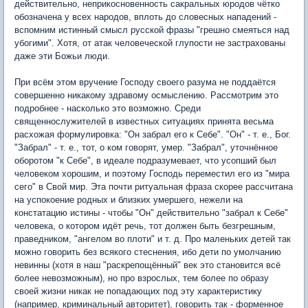
действительно, неприкосновенность сакральных юродов чётко
обозначена у всех народов, вплоть до словесных нападений -
вспомним истинный смысл русской фразы "грешно смеяться над
убогими". Хотя, от атак человеческой глупости не застрахованы
даже эти Божьи люди.
При всём этом вручение Господу своего разума не поддаётся
совершенно никакому здравому осмыслению. Рассмотрим это
подробнее - насколько это возможно. Среди
священнослужителей в известных ситуациях принята весьма
расхожая формулировка: "Он забрал его к Себе". "Он" - т. е., Бог.
"Забрал" - т. е., тот, о ком говорят, умер. "Забрал", уточнённое
оборотом "к Себе", в идеале подразумевает, что усопший был
человеком хорошим, и поэтому Господь переместил его из "мира
сего" в Свой мир. Эта почти ритуальная фраза скорее рассчитана
на успокоение родных и близких умершего, нежели на
констатацию истины - чтобы "Он" действительно "забрал к Себе"
человека, о котором идёт речь, тот должен быть безгрешным,
праведником, "ангелом во плоти" и т. д. Про маленьких детей так
можно говорить без всякого стеснения, ибо дети по умолчанию
невинны (хотя в наш "раскрепощённый" век это становится всё
более невозможным), но про взрослых, тем более по образу
своей жизни никак не попадающих под эту характеристику
(например, криминальный авторитет), говорить так - форменное