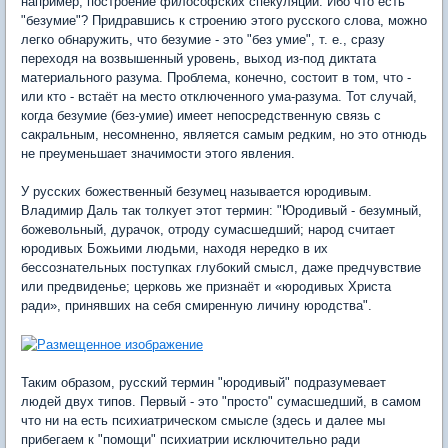
например, построение философских спекуляций. Ибо что есть
"безумие"? Придравшись к строению этого русского слова, можно
легко обнаружить, что безумие - это "без умие", т. е., сразу
переходя на возвышенный уровень, выход из-под диктата
материального разума. Проблема, конечно, состоит в том, что -
или кто - встаёт на место отключенного ума-разума. Тот случай,
когда безумие (без-умие) имеет непосредственную связь с
сакральным, несомненно, является самым редким, но это отнюдь
не преуменьшает значимости этого явления.
У русских божественный безумец называется юродивым.
Владимир Даль так толкует этот термин: "Юродивый - безумный,
божевольный, дурачок, отроду сумасшедший; народ считает
юродивых Божьими людьми, находя нередко в их
бессознательных поступках глубокий смысл, даже предчувствие
или предвиденье; церковь же признаёт и «юродивых Христа
ради», принявших на себя смиренную личину юродства".
Таким образом, русский термин "юродивый" подразумевает
людей двух типов. Первый - это "просто" сумасшедший, в самом
что ни на есть психиатрическом смысле (здесь и далее мы
прибегаем к "помощи" психиатрии исключительно ради