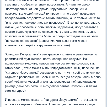
связаны с изобразительным искусством. А наличие среди
"пострадавших" от "синдрома Иерусалима" совершенно
нормальных людей (пускай их процент и не высок) позволяет
предположить воздействие тонких влияний, а не только каких-то
"внутренних психологических процессов". В конце концов, люди,
имеющие проблемы с психическим здоровьем, могут оказаться
просто более чуткими по отношению к этим влияниям, именно
поэтому их и оказывается больше среди пострадавших от этой
"психической напасти" (вспомним, что бесы тоже любят
вселяться в людей с нарушениями психики).
"Синдром Иерусалима" - это краткое и крайне ограниченное по
религиозной функциональности священное безумие. На
полноценных мешугге, ненормальное состояние которых, как
отмечалось, тоже может быть непродолжительным, перенесшие
"синдром Иерусалима" совершенно не тянут - свой разум они не
отдают в распоряжение Всевышнего, всегда возвращаясь в лоно
своей урбанистической и компьютеризированной цивилизации
(иногда даже без помощи антидепрессантов, которыми и лечат
этот синдром).
И вообще, можно сказать, "синдром Иерусалима" - это жалкие
останки священного безумия. В наши дни сакральные юроды