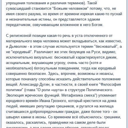
упрощения толкования и различия терминов). Такой
сумасшедший становится "Божьим человеком" потому, что, не
имея своего разума, но время от времени изрекая какие-то пускай
и незначительные истины, он представляется эдаким
передатчиком, озвучивающим вложенное в него Богом.
С религиозной позиции какая-то речь в уста отключенного от
материального мира человека может вкладываться, как известно,
и Дьяволом - в этом случае используется термин "бесноватый", а
не "юродивый". Различают же этих безумцев на Руси, видимо,
исключительно визуально: бесноватый характеризуется диким,
асоциальным, внушающим угрозу, очень часто (хотя и
необязательно) богохульным поведением, тогда как юродивый
совершенно безопасен. Здесь, впрочем, возможны и нюансы,
которые поначалу способны исказить действительное положение
вещей. Александр Дугин, в частности, в своей книге "Философия
политики" (глава "О роли «шута» в структуре Политического.
Эволюция жреческих функций. Метафизика смеха") упоминает
юродивого времён Ивана Грозного, который крестился на дома
людей, имевших репутацию грешников, и ругался на жилища
считавшихся добропорядочными граждан, даже более того - он
швырял камни в иконы. Со временем всё объяснилось: грешники,
оказалось, раскаялись, праведники на самом деле были
лицемерами, а под слоем краски образов, отпавшей после