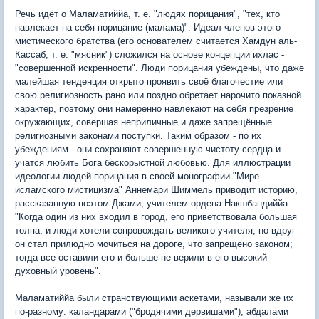
Речь идёт о Маламатиййа, т. е. "людях порицания", "тех, кто
навлекает на себя порицание (малама)". Идеал членов этого
мистического братства (его основателем считается Хамдун аль-
Кассаб, т. е. "мясник") сложился на основе концепции ихлас -
"совершенной искренности". Люди порицания убеждены, что даже
малейшая тенденция открыто проявить своё благочестие или
свою религиозность рано или поздно обретает нарочито показной
характер, поэтому они намеренно навлекают на себя презрение
окружающих, совершая неприличные и даже запрещённые
религиозными законами поступки. Таким образом - по их
убеждениям - они сохраняют совершенную чистоту сердца и
учатся любить Бога бескорыстной любовью. Для иллюстрации
идеологии людей порицания в своей монографии "Мире
исламского мистицизма" Аннемари Шиммель приводит историю,
рассказанную поэтом Джами, учителем ордена Накшбандиййа:
"Когда один из них входил в город, его приветствовала большая
толпа, и люди хотели сопровождать великого учителя, но вдруг
он стал прилюдно мочиться на дороге, что запрещено законом;
тогда все оставили его и больше не верили в его высокий
духовный уровень".
Маламатиййа были странствующими аскетами, называли же их
по-разному: каландарами ("бродячими дервишами"), абдалами