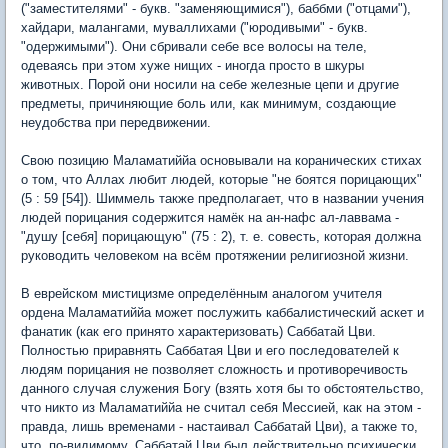
("заместителями" - букв. "заменяющимися"), баббми ("отцами"),
хайдари, малангами, муваллихами ("юродивыми" - букв.
"одержимыми"). Они сбривали себе все волосы на теле,
одеваясь при этом хуже нищих - иногда просто в шкуры
животных. Порой они носили на себе железные цепи и другие
предметы, причиняющие боль или, как минимум, создающие
неудобства при передвижении.
Свою позицию Маламатиййа основывали на коранических стихах
о том, что Аллах любит людей, которые "не боятся порицающих"
(5 : 59 [54]). Шиммель также предполагает, что в названии учения
людей порицания содержится намёк на ан-нафс ал-лаввама -
"душу [себя] порицающую" (75 : 2), т. е. совесть, которая должна
руководить человеком на всём протяжении религиозной жизни.
В еврейском мистицизме определённым аналогом учителя
ордена Маламатиййа может послужить каббалистический аскет и
фанатик (как его принято характеризовать) Саббатай Цви.
Полностью приравнять Саббатая Цви и его последователей к
людям порицания не позволяет сложность и противоречивость
данного случая служения Богу (взять хотя бы то обстоятельство,
что никто из Маламатиййа не считал себя Мессией, как на этом -
правда, лишь временами - настаивал Саббатай Цви), а также то,
что, по-видимому, Саббатай Цви был действительно психически