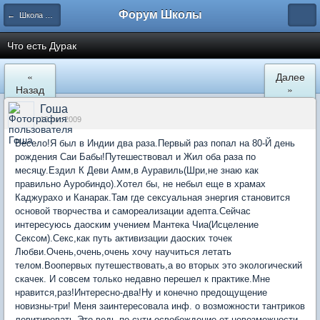
Форум Школы
← Школа Холистического Сознания
Что есть Дурак
«
Далее
Назад
»
Гоша
10 окт 2009
Весело!Я был в Индии два раза.Первый раз попал на 80-Й день
рождения Саи Бабы!Путешествовал и Жил оба раза по
месяцу.Ездил К Деви Амм,в Ауравиль(Шри,не знаю как
правильно Ауробиндо).Хотел бы, не небыл еще в храмах
Каджурахо и Канарак.Там где сексуальная энергия становится
основой творчества и самореализации адепта.Сейчас
интересуюсь даоским учением Мантека Чиа(Исцеление
Сексом).Секс,как путь активизации даоских точек
Любви.Очень,очень,очень хочу научиться летать
телом.Воопервых путешествовать,а во вторых это экологический
скачек. И совсем только недавно перешел к практике.Мне
нравится,раз!Интересно-два!Ну и конечно предощущение
новизны-три! Меня заинтересовала инф. о возможности тантриков
левитировать.Это ведь по сути освобождение от невозможности