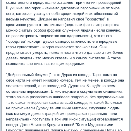
сознательного юродства не оставляет при чтении произведений
Шукшина: его герои - какие-то диковатые персонажи не от мира
сего, которые чувствуют себя среди людей и их обязанностей
весьма неуютно. Шукшин не направил своё "юродство" в
креативное русло в том смысле (ведь сам факт литераторства
можно считать особой формой служения людям - если конечно,
не рассматривать творчество как одержимость), что от его
"юродства" исходит душок самодостаточности: его юродивые
герои существуют - и ограничиваются только этим. Они
предпочитают умереть, нежели нести что-то дальше и тем более
давать людям - это можно сказать и о самом писателе. А такое
позволительно лишь настоящим юродивым.
"Добровольный безумец" - это Дурак из колоды Таро: сама по
себе карта не имеет никакого номера, тем не менее, в колоде она
является первой, а не последней. Дурак как бы идёт ко всем
остальным персонажам. В мистицизме и оккультизме символика
этого аркана разработана наиболее подробно, без преувеличения
- это самая интересная карта из всей колоды, и, какой бы смысл
не приписывали Дураку те или иные мистики, служение людям
(как минимум демонстрацией им примера как правильно - или
неправильно - поступать в той или иной ситуации) оговаривается
всегда. Даже Алистер Кроули в своей "Книге Мудрости или
Глупости" приравнивает Дурака мистику, следующему Пути Дао.