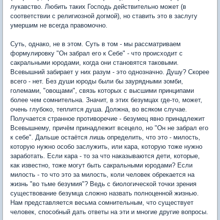
лукавство. Любить таких Господь действительно может (в
соответствии с религиозной догмой), но ставить это в заслугу
умершим не всегда правомочно.
Суть, однако, не в этом. Суть в том - мы рассматриваем
формулировку "Он забрал его к Себе" - что происходит с
сакральными юродами, когда они становятся таковыми.
Всевышний забирает у них разум - это однозначно. Душу? Скорее
всего - нет. Без души юроды были бы заурядными зомби,
големами, "овощами", связь которых с высшими принципами
более чем сомнительна. Значит, в этих безумцах где-то, может,
очень глубоко, теплится душа. Должна, во всяком случае.
Получается странное противоречие - безумец явно принадлежит
Всевышнему, причём принадлежит всецело, но "Он не забрал его
к себе". Дальше остаётся лишь определить, что это - милость,
которую нужно особо заслужить, или кара, которую тоже нужно
заработать. Если кара - то за что наказываются дети, которые,
как известно, тоже могут быть сакральными юродами? Если
милость - то что это за милость, коли человек обрекается на
жизнь "во тьме безумия"? Ведь с биологической точки зрения
существование безумца сложно назвать полноценной жизнью.
Нам представляется весьма сомнительным, что существует
человек, способный дать ответы на эти и многие другие вопросы.