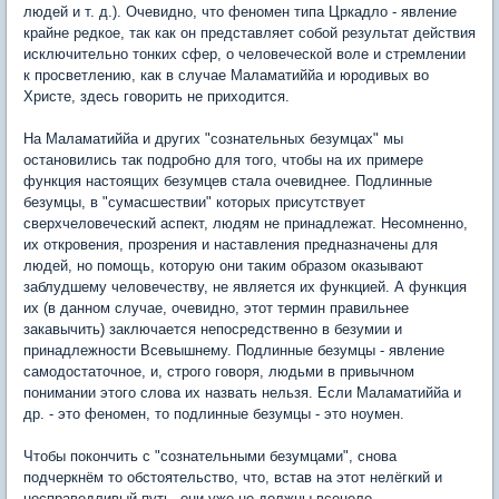
людей и т. д.). Очевидно, что феномен типа Цркадло - явление
крайне редкое, так как он представляет собой результат действия
исключительно тонких сфер, о человеческой воле и стремлении
к просветлению, как в случае Маламатиййа и юродивых во
Христе, здесь говорить не приходится.
На Маламатиййа и других "сознательных безумцах" мы
остановились так подробно для того, чтобы на их примере
функция настоящих безумцев стала очевиднее. Подлинные
безумцы, в "сумасшествии" которых присутствует
сверхчеловеческий аспект, людям не принадлежат. Несомненно,
их откровения, прозрения и наставления предназначены для
людей, но помощь, которую они таким образом оказывают
заблудшему человечеству, не является их функцией. А функция
их (в данном случае, очевидно, этот термин правильнее
закавычить) заключается непосредственно в безумии и
принадлежности Всевышнему. Подлинные безумцы - явление
самодостаточное, и, строго говоря, людьми в привычном
понимании этого слова их назвать нельзя. Если Маламатиййа и
др. - это феномен, то подлинные безумцы - это ноумен.
Чтобы покончить с "сознательными безумцами", снова
подчеркнём то обстоятельство, что, встав на этот нелёгкий и
несправедливый путь, они уже не должны всецело