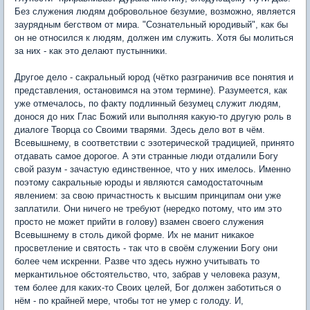
Без служения людям добровольное безумие, возможно, является
заурядным бегством от мира. "Сознательный юродивый", как бы
он не относился к людям, должен им служить. Хотя бы молиться
за них - как это делают пустынники.
Другое дело - сакральный юрод (чётко разграничив все понятия и
представления, остановимся на этом термине). Разумеется, как
уже отмечалось, по факту подлинный безумец служит людям,
донося до них Глас Божий или выполняя какую-то другую роль в
диалоге Творца со Своими тварями. Здесь дело вот в чём.
Всевышнему, в соответствии с эзотерической традицией, принято
отдавать самое дорогое. А эти странные люди отдалили Богу
свой разум - зачастую единственное, что у них имелось. Именно
поэтому сакральные юроды и являются самодостаточным
явлением: за свою причастность к высшим принципам они уже
заплатили. Они ничего не требуют (нередко потому, что им это
просто не может прийти в голову) взамен своего служения
Всевышнему в столь дикой форме. Их не манит никакое
просветление и святость - так что в своём служении Богу они
более чем искренни. Разве что здесь нужно учитывать то
меркантильное обстоятельство, что, забрав у человека разум,
тем более для каких-то Своих целей, Бог должен заботиться о
нём - по крайней мере, чтобы тот не умер с голоду. И,