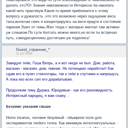
делать это?От Знания невозможности.Интересно ба накопать
какой нить практикум.Какое-то время приблизился к этому
вопросу и думалость ,что это возможно через ощущение веса
тала,включая смех и концентрируясь на весе-придти в состояние
парения.Ушел от темы.Жил тогда с матерью ментал там активен
уж слишком.По сути болтать можно много,но если ты встречал
путь, самодисциплины достигших-уж поделись!
Guest_странник_*
11 окт 2009
Завидую тебе, Гоша Вепрь, а я вот нигде не был. Дом, работа,
магазин - магазин, дом, пивная. Но потенциал наработал! Как
сдам его в пункт стеклотары, так к тебе в спутники и напрошусь.
А пока изо всех сил его дорабатываю.
Продолжим тему Дурака. Юродивые - как его разновидность.
Интересный народец, я вам скажу...
Безумие: указание свыше
Homo insanus, человек безумный - обширное поле для
экспериментов любого толка. Как минимум интеллектуальных -