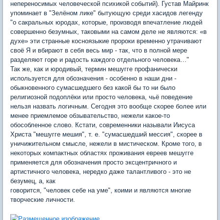
непереносимых человеческой психикой событий). Густав Майринк
упоминает в "Зелёном лике" бытующую среди хасидов легенду
"о сакральных юродах, которые, производя впечатление людей
совершенно безумных, таковыми на самом деле не являются: «в
духе» эти странные косноязыкие пророки временно утрачивают
своё Я и вбирают в себя весь мир - так, что в полной мере
разделяют горе и радость каждого отдельного человека…"
Так же, как и юродивый, термин мешугге профанически
используется для обозначения - особенно в наши дни -
обыкновенного сумасшедшего без какой бы то ни было
религиозной подоплёки или просто человека, чьё поведение
нельзя назвать логичным. Сегодня это вообще скорее более или
менее приемлемое обзывательство, нежели какое-то
обособленное слово. Кстати, современники называли Иисуса
Христа "мешугге мешия", т. е. "сумасшедший мессия", скорее в
уничижительном смысле, нежели в мистическом. Кроме того, в
некоторых компактных областях проживания евреев мешугге
применяется для обозначения просто эксцентричного и
артистичного человека, нередко даже талантливого - это не
безумец, а, как
говорится, "человек себе на уме", коими и являются многие
творческие личности.