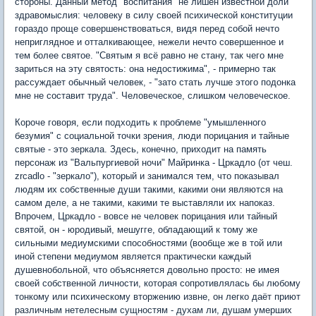
стороны. Данный метод "воспитания" не лишён известной доли
здравомыслия: человеку в силу своей психической конституции
гораздо проще совершенствоваться, видя перед собой нечто
неприглядное и отталкивающее, нежели нечто совершенное и
тем более святое. "Святым я всё равно не стану, так чего мне
зариться на эту святость: она недостижима", - примерно так
рассуждает обычный человек, - "зато стать лучше этого подонка
мне не составит труда". Человеческое, слишком человеческое.
Короче говоря, если подходить к проблеме "умышленного
безумия" с социальной точки зрения, люди порицания и тайные
святые - это зеркала. Здесь, конечно, приходит на память
персонаж из "Вальпургиевой ночи" Майринка - Цркадло (от чеш.
zrcadlo - "зеркало"), который и занимался тем, что показывал
людям их собственные души такими, какими они являются на
самом деле, а не такими, какими те выставляли их напоказ.
Впрочем, Цркадло - вовсе не человек порицания или тайный
святой, он - юродивый, мешугге, обладающий к тому же
сильными медиумскими способностями (вообще же в той или
иной степени медиумом является практически каждый
душевнобольной, что объясняется довольно просто: не имея
своей собственной личности, которая сопротивлялась бы любому
тонкому или психическому вторжению извне, он легко даёт приют
различным нетелесным сущностям - духам ли, душам умерших