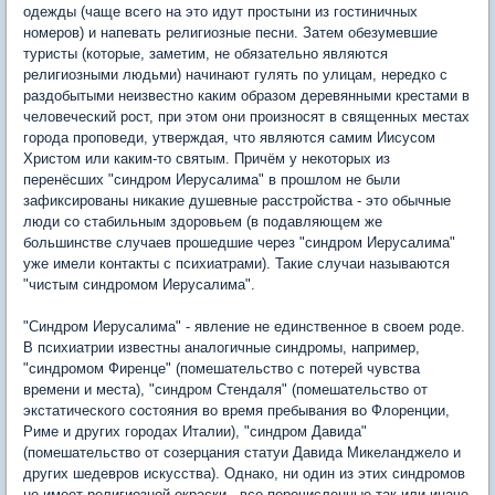
одежды (чаще всего на это идут простыни из гостиничных
номеров) и напевать религиозные песни. Затем обезумевшие
туристы (которые, заметим, не обязательно являются
религиозными людьми) начинают гулять по улицам, нередко с
раздобытыми неизвестно каким образом деревянными крестами в
человеческий рост, при этом они произносят в священных местах
города проповеди, утверждая, что являются самим Иисусом
Христом или каким-то святым. Причём у некоторых из
перенёсших "синдром Иерусалима" в прошлом не были
зафиксированы никакие душевные расстройства - это обычные
люди со стабильным здоровьем (в подавляющем же
большинстве случаев прошедшие через "синдром Иерусалима"
уже имели контакты с психиатрами). Такие случаи называются
"чистым синдромом Иерусалима".
"Синдром Иерусалима" - явление не единственное в своем роде.
В психиатрии известны аналогичные синдромы, например,
"синдромом Фиренце" (помешательство с потерей чувства
времени и места), "синдром Стендаля" (помешательство от
экстатического состояния во время пребывания во Флоренции,
Риме и других городах Италии), "синдром Давида"
(помешательство от созерцания статуи Давида Микеланджело и
других шедевров искусства). Однако, ни один из этих синдромов
не имеет религиозной окраски - все перечисленные так или иначе