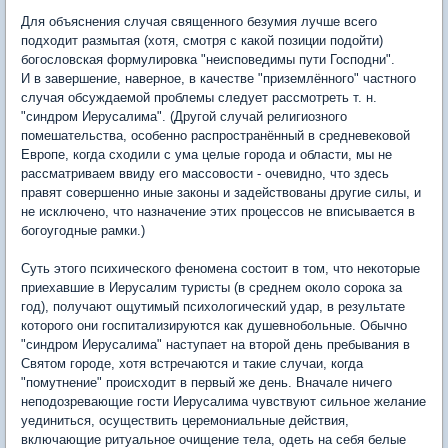
Для объяснения случая священного безумия лучше всего
подходит размытая (хотя, смотря с какой позиции подойти)
богословская формулировка "неисповедимы пути Господни".
И в завершение, наверное, в качестве "приземлённого" частного
случая обсуждаемой проблемы следует рассмотреть т. н.
"синдром Иерусалима". (Другой случай религиозного
помешательства, особенно распространённый в средневековой
Европе, когда сходили с ума целые города и области, мы не
рассматриваем ввиду его массовости - очевидно, что здесь
правят совершенно иные законы и задействованы другие силы, и
не исключено, что назначение этих процессов не вписывается в
богоугодные рамки.)
Суть этого психического феномена состоит в том, что некоторые
приехавшие в Иерусалим туристы (в среднем около сорока за
год), получают ощутимый психологический удар, в результате
которого они госпитализируются как душевнобольные. Обычно
"синдром Иерусалима" наступает на второй день пребывания в
Святом городе, хотя встречаются и такие случаи, когда
"помутнение" происходит в первый же день. Вначале ничего
неподозревающие гости Иерусалима чувствуют сильное желание
уединиться, осуществить церемониальные действия,
включающие ритуальное очищение тела, одеть на себя белые