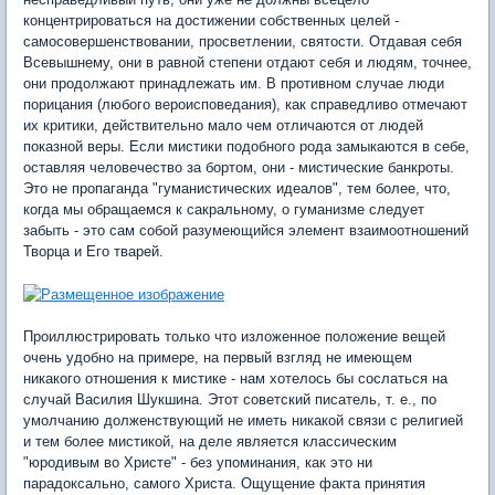
концентрироваться на достижении собственных целей -
самосовершенствовании, просветлении, святости. Отдавая себя
Всевышнему, они в равной степени отдают себя и людям, точнее,
они продолжают принадлежать им. В противном случае люди
порицания (любого вероисповедания), как справедливо отмечают
их критики, действительно мало чем отличаются от людей
показной веры. Если мистики подобного рода замыкаются в себе,
оставляя человечество за бортом, они - мистические банкроты.
Это не пропаганда "гуманистических идеалов", тем более, что,
когда мы обращаемся к сакральному, о гуманизме следует
забыть - это сам собой разумеющийся элемент взаимоотношений
Творца и Его тварей.
Проиллюстрировать только что изложенное положение вещей
очень удобно на примере, на первый взгляд не имеющем
никакого отношения к мистике - нам хотелось бы сослаться на
случай Василия Шукшина. Этот советский писатель, т. е., по
умолчанию долженствующий не иметь никакой связи с религией
и тем более мистикой, на деле является классическим
"юродивым во Христе" - без упоминания, как это ни
парадоксально, самого Христа. Ощущение факта принятия