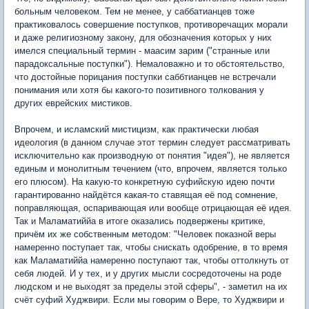
больным человеком. Тем не менее, у саббатианцев тоже
практиковалось совершение поступков, противоречащих морали
и даже религиозному закону, для обозначения которых у них
имелся специальный термин - маасим зарим ("странные или
парадоксальные поступки"). Немаловажно и то обстоятельство,
что достойные порицания поступки саббтианцев не встречали
понимания или хотя бы какого-то позитивного толкования у
других еврейских мистиков.
Впрочем, и исламский мистицизм, как практически любая
идеология (в данном случае этот термин следует рассматривать
исключительно как производную от понятия "идея"), не является
единым и монолитным течением (что, впрочем, является только
его плюсом). На какую-то конкретную суфийскую идею почти
гарантированно найдётся какая-то ставящая её под сомнение,
поправляющая, оспаривающая или вообще отрицающая её идея.
Так и Маламатиййа в итоге оказались подвержены критике,
причём их же собственным методом: "Человек показной веры
намеренно поступает так, чтобы снискать одобрение, в то время
как Маламатиййа намеренно поступают так, чтобы оттолкнуть от
себя людей. И у тех, и у других мысли сосредоточены на роде
людском и не выходят за пределы этой сферы", - заметил на их
счёт суфий Худжвири. Если мы говорим о Вере, то Худжвири и