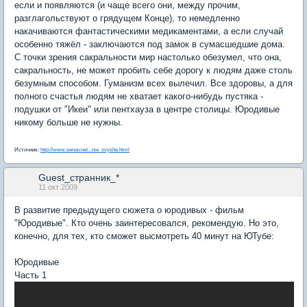
если и появляются (и чаще всего они, между прочим,
разглагольствуют о грядущем Конце), то немедленно
накачиваются фантастическими медикаментами, а если случай
особенно тяжёл - заключаются под замок в сумасшедшие дома.
С точки зрения сакральности мир настолько обезумел, что она,
сакральность, не может пробить себе дорогу к людям даже столь
безумным способом. Гуманизм всех вылечил. Все здоровы, а для
полного счастья людям не хватает какого-нибудь пустяка -
подушки от "Икеи" или пентхауза в центре столицы. Юродивые
никому больше не нужны.
Источник:
http://www.senav.net...nie_svyshe.html
Guest_странник_*
11 окт 2009
В развитие предыдущего сюжета о юродивых - фильм
"Юродивые". Кто очень заинтересовался, рекомендую. Но это,
конечно, для тех, кто сможет высмотреть 40 минут на ЮТубе:
Юродивые
Часть 1