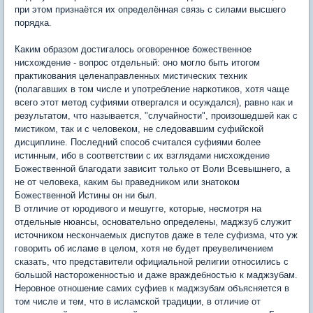
при этом признаётся их определённая связь с силами высшего
порядка.
Каким образом достигалось оговоренное божественное
нисхождение - вопрос отдельный: оно могло быть итогом
практикования целенаправленных мистических техник
(полагавших в том числе и употребление наркотиков, хотя чаще
всего этот метод суфиями отвергался и осуждался), равно как и
результатом, что называется, "случайности", произошедшей как с
мистиком, так и с человеком, не следовавшим суфийской
дисциплине. Последний способ считался суфиями более
истинным, ибо в соответствии с их взглядами нисхождение
Божественной благодати зависит только от Воли Всевышнего, а
не от человека, каким бы праведником или знатоком
Божественной Истины он ни был.
В отличие от юродивого и мешугге, которые, несмотря на
отдельные нюансы, основательно определены, маджзуб служит
источником нескончаемых диспутов даже в теле суфизма, что уж
говорить об исламе в целом, хотя не будет преувеличением
сказать, что представители официальной религии относились с
большой настороженностью и даже враждебностью к маджзубам.
Неровное отношение самих суфиев к маджзубам объясняется в
том числе и тем, что в исламской традиции, в отличие от