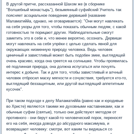
В другой притче, рассказанной Шахом же (в сборнике
"Волшебный монастырь"), безымянный суфийский Учитель так
поясняет асоциальное поведение дервишей (название
Маламатиййа, однако, не оговаривается): "Они могут навлекать
на себя укоры для того, чтобы показать обычным людям, с какой
готовностью те порицают других. Наблюдательные смогут
заметить это в себе и, что менее вероятно, осознать. Дервиши
могут навлекать на себя упрёки с целью сделать явной для
окружающих низменную природу человека. Ведь человек
циничный и завистливый может быть подобен змее, выглядящей
очень красиво, когда она греется на солнышке. Чтобы проявилась
её подлинная природа, она должна испугаться или почуять
интерес к добыче. Так и для того, чтобы завистливый и алчный
человек отбросил маску мягкости и сочувствия, требуется кто-то,
выглядящий беззащитным, или другой выглядящий аппетитным
кусочек".
При таком подходе к делу Маламатиййа (равно как и юродивые
во Христе) являются такими же духовными наставниками, как и
обычные суфии (святые), только они действуют методом от
противного - они берут какой-то человеческий порок, переносят
его на себя, иногда доводя до абсурдного максимума, и
возвращают человеку: смотри, вот каким ты видишься со