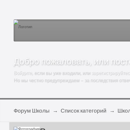
Добро пожаловать, или посто
Войдите
, если вы уже входили, или
зарегистрируйтес
Но мы честно предупреждаем – за последствия отве
Форум Школы
→
Список категорий
→
Школ