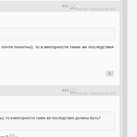
#42
и почти понятны), то в векторности такие же последствия
0
#43
тны), то в векторности такие же последствия должны быть?