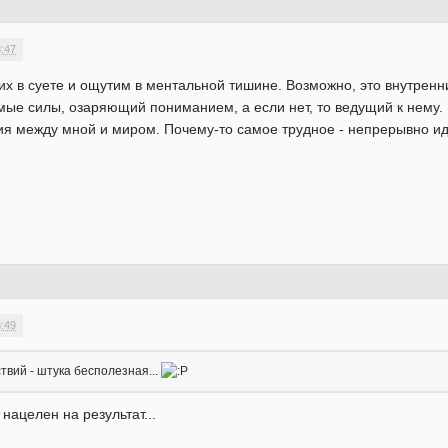
3:47
 тих в суете и ощутим в ментальной тишине. Возможно, это внутре
ые силы, озаряющий пониманием, а если нет, то ведущий к нему. 
чия между мной и миром. Почему-то самое трудное - непрерывно ид
3:49
ствий - штука бесполезная...
 нацелен на результат...