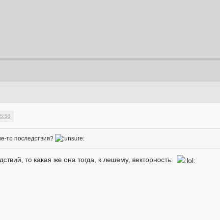
5:58
ие-то последствия?
дствий, то какая же она тогда, к лешему, векторность.