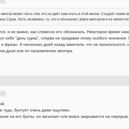
:11
о вектор может быть тем, что не даёт нам спать в этой жизни. Создаёт некие
ь Сурка. Хотя, возможно, то, что я обозначил, вовсе вектором и не является
тся, и не важно, как словесно его обозначать. Некоторое время наз
ро себя "день сурка", сперва не придавая этому особого значения.
 фразы. А несколько дней назад заметила, что не произносится,
а зов души или по направлению вектора.
8:10
ий.
е туда, бунтует очень даже ощутимо.
ие на его бунты, он засыпает или вовсе закрывается на перерыв, 