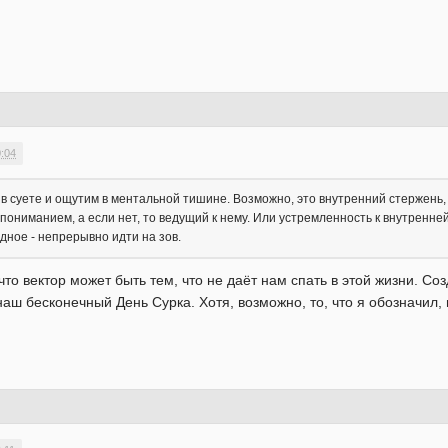
0:04
их в суете и ощутим в ментальной тишине. Возможно, это внутренний стержен
ниманием, а если нет, то ведущий к нему. Или устремленность к внутренней 
дное - непрерывно идти на зов.
что вектор может быть тем, что не даёт нам спать в этой жизни. Со
аш бесконечный День Сурка. Хотя, возможно, то, что я обозначил, 