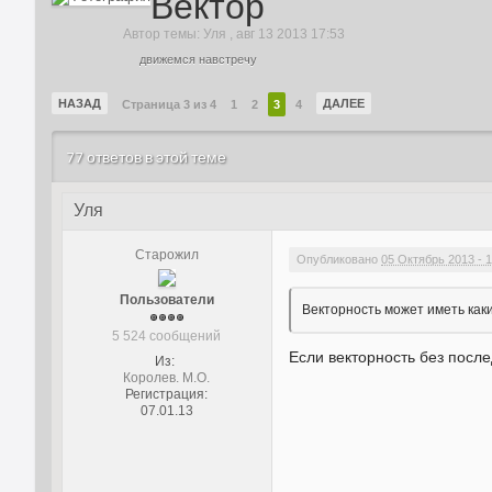
Вектор
Автор темы:
Уля
,
авг 13 2013 17:53
движемся навстречу
НАЗАД
ДАЛЕЕ
Страница 3 из 4
1
2
3
4
77 ответов в этой теме
Уля
Старожил
Опубликовано
05 Октябрь 2013 - 1
Пользователи
Векторность может иметь как
5 524 сообщений
Если векторность без после
Из:
Королев. М.О.
Регистрация:
07.01.13