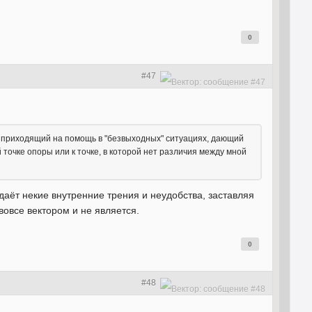
0
#47
ь, приходящий на помощь в "безвыходных" ситуациях, дающий
точке опоры или к точке, в которой нет различия между мной
здаёт некие внутренние трения и неудобства, заставляя
вовсе вектором и не является.
0
#48