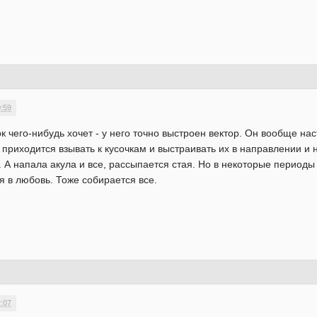
0:59
 чего-нибудь хочет - у него точно выстроен вектор. Он вообще наст
 приходится взывать к кусочкам и выстраивать их в направлении и 
у. А напала акула и все, рассыпается стая. Но в некоторые период
 в любовь. Тоже собирается все.
2:07