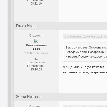
08.11.10
Галак Игорь
Старожил
Опубликовано
02 Ноябрь 2013 - 0
Пользователи
Вектор - это зов. Он очень т
неведомые силы, озаряющий по
2 426 сообщений
и миром. Почему-то самое тру
Из:
Владивосток
Регистрация:
А ещё мне иногда кажется, 
25.10.09
нас шевелиться, разрывая н
Женя Ниточка
Старожил