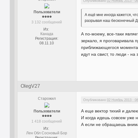
Опубликовано
02 Ноябрь 2013 - 06
Пользователи
А ещё мне иногда кажется, чт
разрывая наш бесконечный Ден
3 132 сообщений
Из:
А по-моему, все-таки являе
Канада
Регистрация:
зеркало, я проговаривала п
08.11.10
приближающегося момента и
идут на свист, то люди - н
OlegV27
Старожил
Опубликовано
02 Ноябрь 2013 - 0
А еще вектор тихий и далек
Пользователи
И когда идешь совсем уже н
1 418 сообщений
А если не обращаешь вниман
Из:
Лен Обл Сосновый Бор
Регистрация: