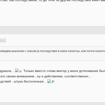
стью, как последствием, то да. Или ты другие последствия имел в
6:15
, проведём аналогию с сексом (а последствия в сексе понятны, или почти поня
 думала...
Только вместо слова вектор у меня дотягивание было
его своим вниманием...ну и действиями, соответственно...
едствий - штука бесполезная...