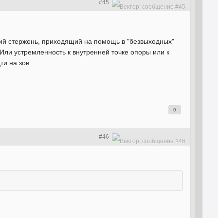
#45
нний стержень, приходящий на помощь в "безвыходных"
Или устремленность к внутренней точке опоры или к
ти на зов.
0
#46