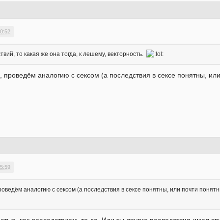
0:52
вий, то какая же она тогда, к лешему, векторность.
да, проведём аналогию с сексом (а последствия в сексе понятны, ил
5:59
, проведём аналогию с сексом (а последствия в сексе понятны, или почти поня