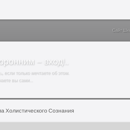
Сайт Шк
ронним – вход!..
ь
, если только мечтаете об этом.
чаете вы сами…
а Холистического Сознания