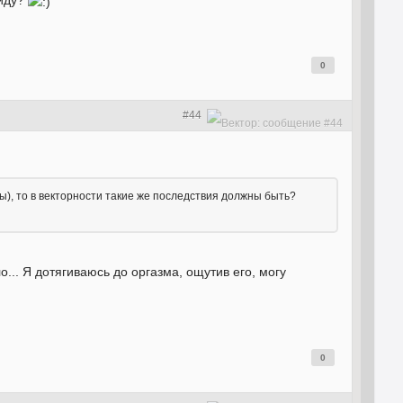
виду?
0
#44
тны), то в векторности такие же последствия должны быть?
... Я дотягиваюсь до оргазма, ощутив его, могу
0