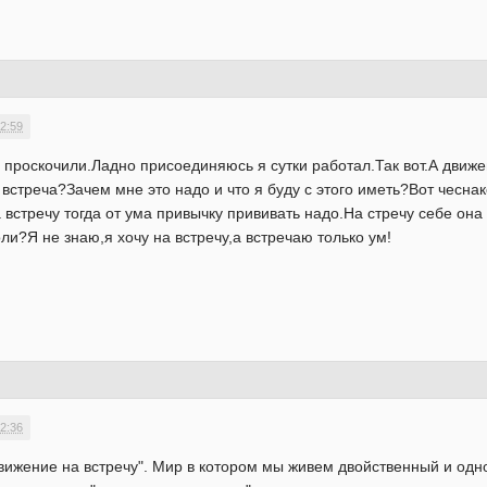
2:59
 проскочили.Ладно присоединяюсь я сутки работал.Так вот.А движе
встреча?Зачем мне это надо и что я буду с этого иметь?Вот чесна
встречу тогда от ума привычку прививать надо.На стречу себе она
ли?Я не знаю,я хочу на встречу,а встречаю только ум!
2:36
движение на встречу". Мир в котором мы живем двойственный и одн