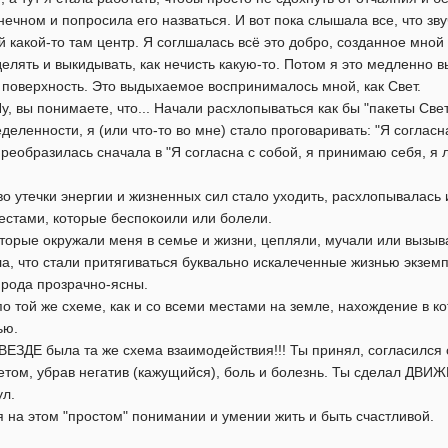
чном и попросила его назваться. И вот пока слышала все, что зву
 какой-то там центр. Я соглшалась всё это добро, созданное мной 
делять и выкидывать, как нечисть какую-то. Потом я это медленно 
 поверхность. Это выдыхаемое воспринималось мной, как Свет.
Ну, вы понимаете, что... Начали расхлопываться как бы "пакеты Свет
деленности, я (или что-то во мне) стало проговаривать: "Я согласн
реобразилась сначала в "Я согласна с собой, я принимаю себя, я л
о утечки энергии и жизненных сил стало уходить, расхлопывалась 
местами, которые беспокоили или болели.
торые окружали меня в семье и жизни, цепляли, мучали или вызыва
а, что стали притягиваться буквально искалеченные жизнью экзем
 рода прозрачно-ясны.
о той же схеме, как и со всеми местами на земле, нахождение в к
ью.
ВЕЗДЕ была та же схема взаимодействия!!! Ты принял, согласился с 
том, убрав негатив (кажущийся), боль и болезнь. Ты сделал Д
ул.
я на этом "простом" понимании и умении жить и быть счастливой.