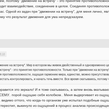
м, поэтому "движение на встречу" - это принятие противоположнос
одит взаимодействие, соединение в целое. Соединяя противополо
час. Одной из задач при "движении на встречу", для меня лично, яв
ому что результат движения для ума непредсказуем.
8:18
ижение на встречу". Мир в котором мы живем двойственный и одновременно ц
встречу" - это принятие противоположности. Только при "движении на встреч
я противоположности, ощущая гармонию мира, единство, можно присутствовать
естать контролировать, и начать течь вместе. Все время скатываюсь, потому
равится это зеркало! И я тоже скатываюсь, а затем вновь вкатываю
у ВСЕМУ.. порой ощущаю себя колобком.. Меня выдергивает из ощу
, видимо оттого, что когда-то организм уже испытал подобные ощуще
 стереотип, выкинуло из ощущений в процесс анализа происходяще