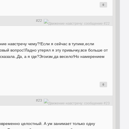
0
#22
ние навстречу чему?!Если я сейчас в тупике,если
ковый вопрос!Ладно утерял я эту привычку,все больше от
 сказала.,Да, а я где?Эгоизм,да весело!Но намерением
0
#23
овременно целостный. А ум занимает только одну