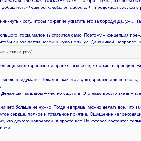
нно делаешь свой ШАГ НАВСТРЕЧУ?»
– говорит Птица, и совсем был
 добавляет:
«Главное, чтобы он работал!»,
продолжая рассказ о 
иникнуть к богу, чтобы покрепче ухватить его за бороду! Да, уж… 
ольшого, тогда малое выстроится само. Поэтому – концепция прежд
 чтобы он вас потом носом никуда не ткнул. Динамикой, направлен
жение на встречу".
д еще много красивых и правильных слов, которые, в принципе уже
не мною придумано. Неважно, как это звучит, красиво или не очень,
е.
 Делая шаг за шагом – честно ощутить. Это надо просто знать – в
, ничего больше не нужно. Тогда и впрямь, можно делать все, что з
утое сердце, полное и тотальное приятие. Ощущение непреходяще
у, что другого направления просто нет. Но которое состоится толь
ивем.