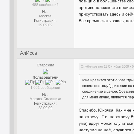
позицию в большенстве свое
488 сообщений
противоположности происх
Из:
присутствовать здесь и сей
Москва
Все время скатываюсь, пот
Регистрация:
29.09.09
АлИсса
Старожил
Опубликовано
11 Октябрь 2009 - 0
Пользователи
Мне нравится этот образ "дв
своем, поэтому "движение на 
1 051 сообщений
соединение в целое. Соединя
Из:
для меня лично, является пер
Москва. Балашиха
Регистрация:
28.09.09
Спасибо, Юночка! Как мне н
навстречу.. Т.е. навстреч
ума) вдруг может случиться
наступил на неё, случился