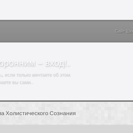
Сайт Шк
ронним – вход!..
ь
, если только мечтаете об этом.
чаете вы сами…
а Холистического Сознания