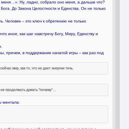
т меня…». Ну, ладно, собрало оно меня, а дальше что?
о Бога. До Закона Целостности и Единства. Он не только
ть. Человек – это ключ к обретению не только
то иное, как шаг навстречу Богу, Миру, Единству и
е.
ы, причем, в поддержание начатой игры – как раз под
ейчас мир, как то, что не дает энергии течь.
 не продолжать думать "почему"…
ы ментала: