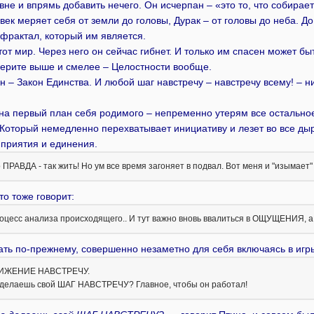
вне и впрямь добавить нечего. Он исчерпан – «это то, что собирае
овек меряет себя от земли до головы, Дурак – от головы до неба. Д
 фрактал, который им является.
тот мир. Через него он сейчас гибнет. И только им спасен может бы
берите выше и смелее – Целостности вообще.
 – Закон Единства. И любой шаг навстречу – навстречу всему! – нич
 на первый план себя родимого – непременно утерям все остально
 Который немедленно перехватывает инициативу и лезет во все дыр
 приятия и единения.
 ПРАВДА - так жить! Но ум все время загоняет в подвал. Вот меня и "изымает" с
это тоже говорит:
цесс анализа происходящего.. И тут важно вновь ввалиться в ОЩУЩЕНИЯ, а
ать по-прежнему, совершенно незаметно для себя включаясь в игр
 ДВИЖЕНИЕ НАВСТРЕЧУ.
о делаешь свой ШАГ НАВСТРЕЧУ? Главное, чтобы он работал!