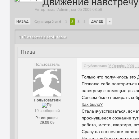
Движение навстречу
Автор темы:
Admin
,
окт 05 2009 03:56
НАЗАД
ДАЛЕЕ
»
Страница 2 из 6
1
2
3
4
118 ответов в этой теме
Птица
Пользователь
Опубликовано
08 Октябрь 2009 - 1
Только что получилось э
Позволю себе повториться 
навстречу с помощью дыха
Совсем было помирать собра
Пользователи
Как было?
19 сообщений
Стала вчувствоваться, всма
проснувшееся сознание тут
Регистрация:
29.09.09
работа, место, квартира, в
Сразу на солнечном сплетен
Ну, это так было рано утром