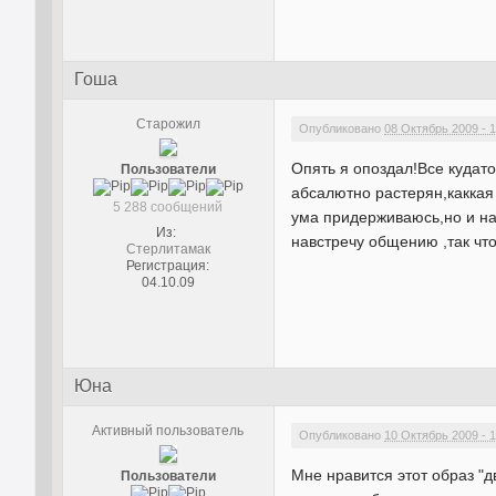
Гоша
Старожил
Опубликовано
08 Октябрь 2009 - 1
Опять я опоздал!Все кудато
Пользователи
абсалютно растерян,каккая 
5 288 сообщений
ума придерживаюсь,но и на 
Из:
навстречу общению ,так что
Стерлитамак
Регистрация:
04.10.09
Юна
Активный пользователь
Опубликовано
10 Октябрь 2009 - 1
Мне нравится этот образ "
Пользователи