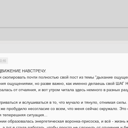
0:46
то ДВИЖЕНИЕ НАВСТРЕЧУ.
и скопировать почти полностью свой пост из темы "дыхание ощуще
ния ощущениями, но разве важно, как именно делаешь свой ШАГ 
лась от отчаяния, и вот утром читала здесь немного в разных разд
триваться и вслушиваться в то, что мучало и тянуло, отнимая силы.
 же пробудило несогласие со всем, что меня сейчас окружало. Это
ся теперешняя ситуация...
ии образовалась энергетическая воронка-присоска, и всё - жизнь к
, а тут я стала работать, чтобы просто не сдохнуть от отчаяния и б