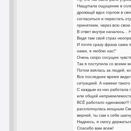
Нащупала ощущение в солне
дрожащй вдох горлом в свой
согласиться и перестать от
принятием, через всю свою
В ответ внутри началось... 
Видя там свой страх неопре
И почти сразу фраза сама п
нами, я люблю нас!"
Очень скоро сосущее чувств
Так я поступила со всеми 
Потом взялась за людей, ко
Все последнее время видел
ситуацией. А намеки такого
С каждым из них работала п
или общей неприемлемост
ВСЁ работало одинаково!!! 
расхлопнулась мощным Све
верней, ты сам к себе шагн
Надеюсь, я смогу держатьс
Спасибо вам всем!