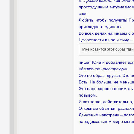
«…
разве важно, как име
простодушным энтузиазмом
своя.
Любить, чтобы получить! Пр
прикладного единства.
Во всех делах начинаем с б
Целостности в нос и тычу –
Мне нравится этот образ "дви
пишет Юна и добавляет всле
«движения навстречу»».
Это не образ, друзья. Это 
Есть. Не больше, не меньш
Это надо хорошо понимать.
позывом.
И вот тогда, действительно
Открытые объятья, распахн
Движение навстречу – потом
парадоксальном мире мы ж