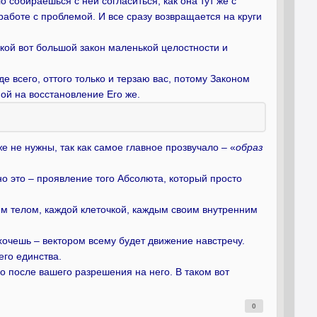
о собираешься с ней согласиться, как она тут же с
работе с проблемой. И все сразу возвращается на круги
Такой вот большой закон маленькой целостности и
е всего, оттого только и терзаю вас, потому Законом
ной на восстановление Его же.
 не нужны, так как самое главное прозвучало – «
образ
 но это – проявление того Абсолюта, который просто
сем телом, каждой клеточкой, каждым своим внутренним
ахочешь – вектором всему будет движение навстречу.
го единства.
ко после вашего разрешения на него. В таком вот
0