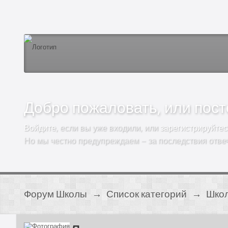
Добро пожаловать, или посто
Войдите
, если вы уже входили, или
зарегистрируйтес
Но мы честно предупреждаем – за последствия отве
Форум Школы
→
Список категорий
→
Школ