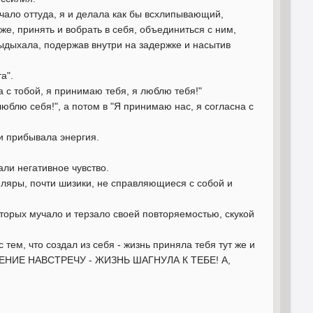
чало оттуда, я и делала как бы всхлипывающий,
же, принять и вобрать в себя, объединиться с ним,
выдыхала, подержав внутри на задержке и насытив
а".
а с тобой, я принимаю тебя, я люблю тебя!"
юблю себя!", а потом в "Я принимаю нас, я согласна с
и прибывала энергия.
ли негативное чувство.
пляры, почти шизики, не справляющиеся с собой и
оторых мучало и терзало своей повторяемостью, скукой
тем, что создал из себя - жизнь приняла тебя тут же и
ВИЖЕНИЕ НАВСТРЕЧУ - ЖИЗНЬ ШАГНУЛА К ТЕБЕ! А,