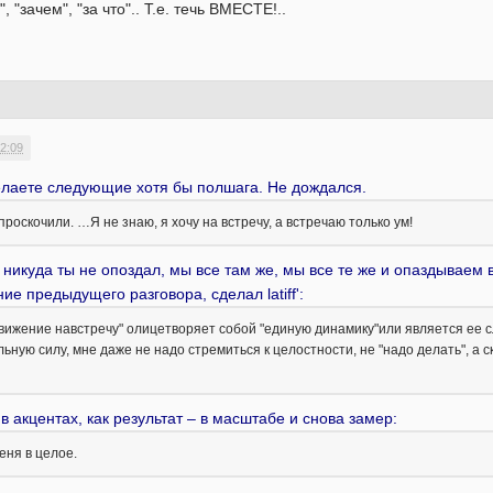
 "зачем", "за что".. Т.е. течь ВМЕСТЕ!..
2:09
делаете следующие хотя бы полшага. Не дождался.
проскочили. …Я не знаю, я хочу на встречу, а встречаю только ум!
никуда ты не опоздал, мы все там же, мы все те же и опаздываем в
е предыдущего разговора, сделал latiff':
вижение навстречу" олицетворяет собой "единую динамику"или является ее сле
ую силу, мне даже не надо стремиться к целостности, не "надо делать", а ск
 акцентах, как результат – в масштабе и снова замер:
меня в целое.