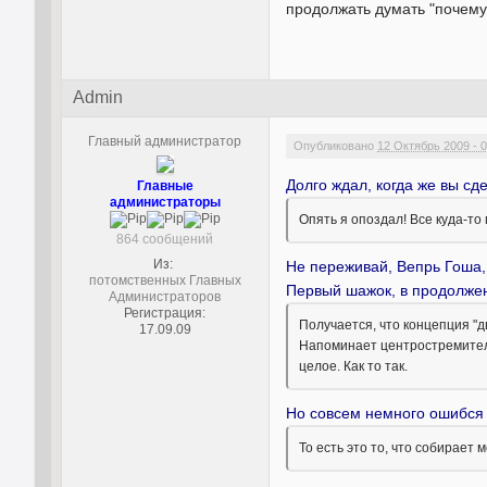
продолжать думать "почему",
Admin
Главный администратор
Опубликовано
12 Октябрь 2009 - 0
Долго ждал, когда же вы с
Главные
администраторы
Опять я опоздал! Все куда-то 
864 сообщений
Из:
Не переживай, Вепрь Гоша, 
потомственных Главных
Первый шажок, в продолжени
Администраторов
Регистрация:
Получается, что концепция "д
17.09.09
Напоминает центростремительн
целое. Как то так.
Но совсем немного ошибся в
То есть это то, что собирает 