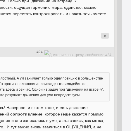
ти. Только при "движении на встречу" к
жности, ощущая гармонию мира, единство, можно
ляется перестать контролировать, и начать течь вместе.
0
#24
елостный. А ум занимает только одну позицию в большенстве
у" к противоположности происходит взаимодействие,
 здесь и сейчас. Одной из задач при "движении на встречу",
 что результат движения для ума непредсказуем.
сь! Наверное, и в этом тоже, и есть движение
щений
сопротивление
, которое (ещё кажется помимо
ния и они записались в уме, а эта запись, как метка,
го.. И тут важно вновь ввалиться в ОЩУЩЕНИЯ, а не