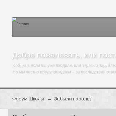
Добро пожаловать, или посто
Войдите
, если вы уже входили, или
зарегистрируйтес
Но мы честно предупреждаем – за последствия отве
Форум Школы
→
Забыли пароль?