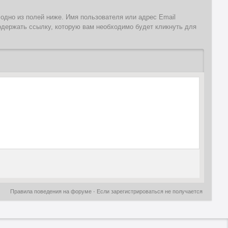
 одно из полей ниже. Имя пользователя или адрес Email
одержать ссылку, которую вам необходимо будет кликнуть для
Правила поведения на форуме
·
Если зарегистрироваться не получается