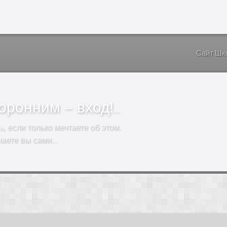
Сайт Шк
ронним – вход!..
ь
, если только мечтаете об этом.
чаете вы сами…