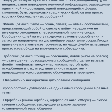
Флуд (от неверно произносимого англ. flood,наводнение[1]) —
·
неоднократное повторение ненужной информации, размещение
однотипной информации, одной повторяющейся фразы,
символов, букв, одинаковых графических файлов или просто
коротких бессмысленных сообщений.
Флейм (от англ. flame — огонь, пламя) — обмен сообщениями,
·
представляющий собой словесную войну, нередко уже не
имеющую отношения к первоначальной причине спора.
Сообщения флейма могут содержать личные оскорбления, и
зачастую направлены на дальнейшее разжигание ссоры.Иногда
применяется в контексте троллинга, но чаще флейм вспыхивает
просто из-за обиды на виртуального собеседника.
Тро́ллинг (от англ. trolling — блеснение, ловля рыбы на блесну)
·
— размещение провокационных сообщений с целью вызвать
флейм, конфликты между участниками, пустой трёп,
оскорбления и т. п., отвод вниманияот острых тем и
превращение конструктивного обсуждения в перепалку.
Оверквотинг- неккоректное цитирование сообщения
·
кросс-постинг - дублирование одинаковых сообщений в разные
·
темы
Оффто́пик (иначе офто́пик, оффтоп от англ. offtopic) — любое
·
сетевое сообщение, выходящее за рамки заранее
установленной темы общения