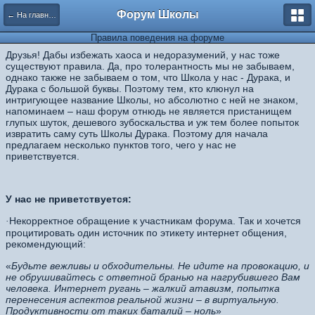
Форум Школы
← На главную страницу
Правила поведения на форуме
Друзья! Дабы избежать хаоса и недоразумений, у нас тоже
существуют правила. Да, про толерантность мы не забываем,
однако также не забываем о том, что Школа у нас - Дурака, и
Дурака с большой буквы. По
этому тем, кто клюнул на
интригующее название Школы, но абсолютно с ней не знаком,
напоминаем – наш форум отнюдь не является пристанищем
глупых шуток, дешевого зубоскальства и уж тем более попыток
извратить саму суть Школы Дурака. Поэтому для начала
предлагаем несколько пунктов того, чего у нас не
приветствуется.
У нас не приветствуется:
Некорректное обращение к участникам форума. Так и хочется
·
процитировать один источник по этикету интернет общения,
рекомендующий:
«
Будьте вежливы и обходительны. Не идите на провокацию, и
не обрушивайтесь с ответной бранью на нагрубившего Вам
человека. Интернет ругань – жалкий атавизм, попытка
перенесения аспектов реальной жизни – в виртуальную.
Продуктивности от таких баталий – ноль
»