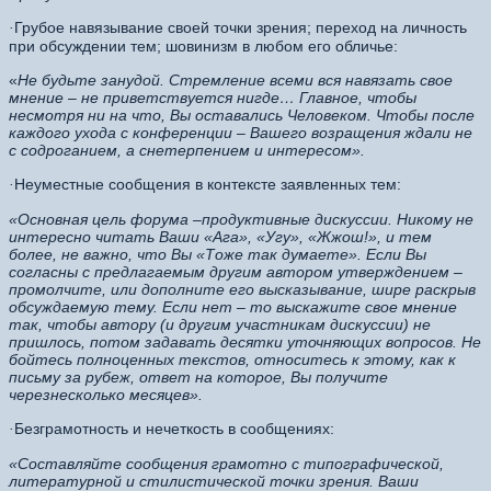
Грубое навязывание своей точки зрения; переход на личность
·
при обсуждении тем; шовинизм в любом его обличье:
«
Не будьте занудой. Стремление всеми вся навязать свое
мнение – не приветствуется нигде…
Главное, чтобы
несмотря ни на что, Вы оставались Человеком. Чтобы после
каждого ухода с конференции – Вашего возращения ждали не
с содроганием, а снетерпением и интересом».
Неуместные сообщения в контексте заявленных тем:
·
«Основная цель форума –продуктивные дискуссии. Никому не
интересно читать Ваши «Ага», «Угу», «Жжош!», и тем
более, не важно, что Вы «Тоже так думаете». Если Вы
согласны с предлагаемым другим автором утверждением –
промолчите, или дополните его высказывание, шире раскрыв
обсуждаемую тему. Если нет – то выскажите свое мнение
так, чтобы автору (и другим участникам дискуссии) не
пришлось, потом задавать десятки уточняющих вопросов. Не
бойтесь полноценных текстов, относитесь к этому, как к
письму за рубеж, ответ на которое, Вы получите
черезнесколько месяцев».
Безграмотность и нечеткость в сообщениях:
·
«Составляйте сообщения грамотно с типографической,
литературной и стилистической точки зрения. Ваши