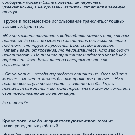
сообщения должны быть полезны, интересны и
увлекательны, а не призваны вгонять читателя в зеленую
тоску».
Грубое и повсеместное использование транслита,сплошных
·
заглавных букв и пр.:
«Вы не можете заставить собеседника писать так, как вам
нравится. Но вы и не можете заставить его ломать глаза
над тем, что трудно прочесть. Если ошибки мешают
читать ваши откровения, то неудивляйтесь, что вас будут
игнорировать. Не пишите транслитом primerno vot tak,kak
napisani eti slova. Большинство воспримет это как
неуважение».
«Отношение – всегда порождает отношение. Осознай это
многие – может и жилось бы нам приятнее и легче… Ну а
пока не все еще это осознали – начните с себя. Глупо
пытаться изменить мир, если порой, мы не можем изменить
свое представление об этом мире.
Не так ли?»
Кроме того, особо неприветствуются
использование
нижеприведенных действий: