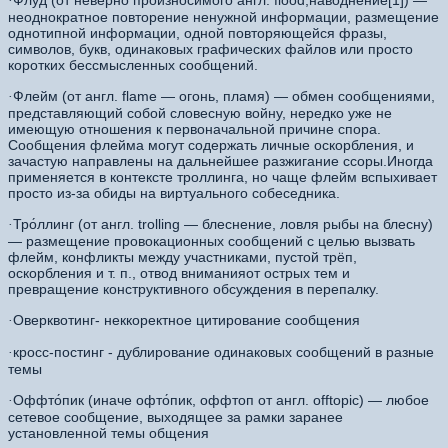
Флуд (от неверно произносимого англ. flood,наводнение[1]) —
·
неоднократное повторение ненужной информации, размещение
однотипной информации, одной повторяющейся фразы,
символов, букв, одинаковых графических файлов или просто
коротких бессмысленных сообщений.
Флейм (от англ. flame — огонь, пламя) — обмен сообщениями,
·
представляющий собой словесную войну, нередко уже не
имеющую отношения к первоначальной причине спора.
Сообщения флейма могут содержать личные оскорбления, и
зачастую направлены на дальнейшее разжигание ссоры.Иногда
применяется в контексте троллинга, но чаще флейм вспыхивает
просто из-за обиды на виртуального собеседника.
Тро́ллинг (от англ. trolling — блеснение, ловля рыбы на блесну)
·
— размещение провокационных сообщений с целью вызвать
флейм, конфликты между участниками, пустой трёп,
оскорбления и т. п., отвод вниманияот острых тем и
превращение конструктивного обсуждения в перепалку.
Оверквотинг- неккоректное цитирование сообщения
·
кросс-постинг - дублирование одинаковых сообщений в разные
·
темы
Оффто́пик (иначе офто́пик, оффтоп от англ. offtopic) — любое
·
сетевое сообщение, выходящее за рамки заранее
установленной темы общения