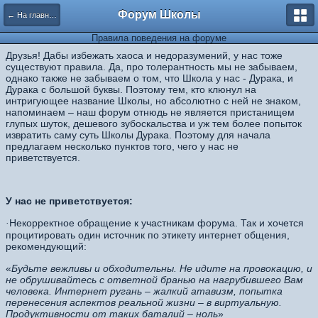
Форум Школы
← На главную страницу
Правила поведения на форуме
Друзья! Дабы избежать хаоса и недоразумений, у нас тоже
существуют правила. Да, про толерантность мы не забываем,
однако также не забываем о том, что Школа у нас - Дурака, и
Дурака с большой буквы. По
этому тем, кто клюнул на
интригующее название Школы, но абсолютно с ней не знаком,
напоминаем – наш форум отнюдь не является пристанищем
глупых шуток, дешевого зубоскальства и уж тем более попыток
извратить саму суть Школы Дурака. Поэтому для начала
предлагаем несколько пунктов того, чего у нас не
приветствуется.
У нас не приветствуется:
Некорректное обращение к участникам форума. Так и хочется
·
процитировать один источник по этикету интернет общения,
рекомендующий:
«
Будьте вежливы и обходительны. Не идите на провокацию, и
не обрушивайтесь с ответной бранью на нагрубившего Вам
человека. Интернет ругань – жалкий атавизм, попытка
перенесения аспектов реальной жизни – в виртуальную.
Продуктивности от таких баталий – ноль
»