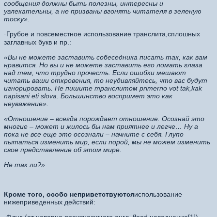
сообщения должны быть полезны, интересны и
увлекательны, а не призваны вгонять читателя в зеленую
тоску».
Грубое и повсеместное использование транслита,сплошных
·
заглавных букв и пр.:
«Вы не можете заставить собеседника писать так, как вам
нравится. Но вы и не можете заставить его ломать глаза
над тем, что трудно прочесть. Если ошибки мешают
читать ваши откровения, то неудивляйтесь, что вас будут
игнорировать. Не пишите транслитом primerno vot tak,kak
napisani eti slova. Большинство воспримет это как
неуважение».
«Отношение – всегда порождает отношение. Осознай это
многие – может и жилось бы нам приятнее и легче… Ну а
пока не все еще это осознали – начните с себя. Глупо
пытаться изменить мир, если порой, мы не можем изменить
свое представление об этом мире.
Не так ли?»
Кроме того, особо неприветствуются
использование
нижеприведенных действий: