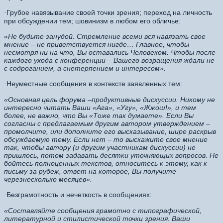
Грубое навязывание своей точки зрения; переход на личность
·
при обсуждении тем; шовинизм в любом его обличье:
«
Не будьте занудой. Стремление всеми вся навязать свое
мнение – не приветствуется нигде…
Главное, чтобы
несмотря ни на что, Вы оставались Человеком. Чтобы после
каждого ухода с конференции – Вашего возращения ждали не
с содроганием, а снетерпением и интересом».
Неуместные сообщения в контексте заявленных тем:
·
«Основная цель форума –продуктивные дискуссии. Никому не
интересно читать Ваши «Ага», «Угу», «Жжош!», и тем
более, не важно, что Вы «Тоже так думаете». Если Вы
согласны с предлагаемым другим автором утверждением –
промолчите, или дополните его высказывание, шире раскрыв
обсуждаемую тему. Если нет – то выскажите свое мнение
так, чтобы автору (и другим участникам дискуссии) не
пришлось, потом задавать десятки уточняющих вопросов. Не
бойтесь полноценных текстов, относитесь к этому, как к
письму за рубеж, ответ на которое, Вы получите
черезнесколько месяцев».
Безграмотность и нечеткость в сообщениях:
·
«Составляйте сообщения грамотно с типографической,
литературной и стилистической точки зрения. Ваши