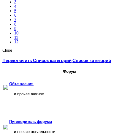
3
4
5
6
7
8
9
10
11
12
Close
Переключить Список категорий
Список категорий
Форум
Объявления
... и прочее важное
Путеводитель форума
... и прочие актуальности