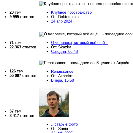
23
тем
Клубное пространство
9 995
ответов
От: Doktorskaja
24 апр 2024
71
тем
О человеке, который всё ещё...
22 363
ответов
От: Skazka
Сегодня, 06:48
126
тем
Renaissance
55 087
ответов
От: Акробат
Вчера, 15:58
37
тем
8 417
ответов
...старые фото
От: Sania