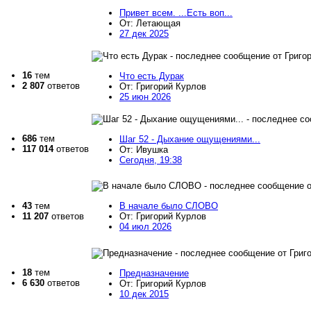
Привет всем. ...Есть воп...
От: Летающая
27 дек 2025
16
тем
Что есть Дурак
2 807
ответов
От: Григорий Курлов
25 июн 2026
686
тем
Шаг 52 - Дыхание ощущениями...
117 014
ответов
От: Ивушка
Сегодня, 19:38
43
тем
В начале было СЛОВО
11 207
ответов
От: Григорий Курлов
04 июл 2026
18
тем
Предназначение
6 630
ответов
От: Григорий Курлов
10 дек 2015